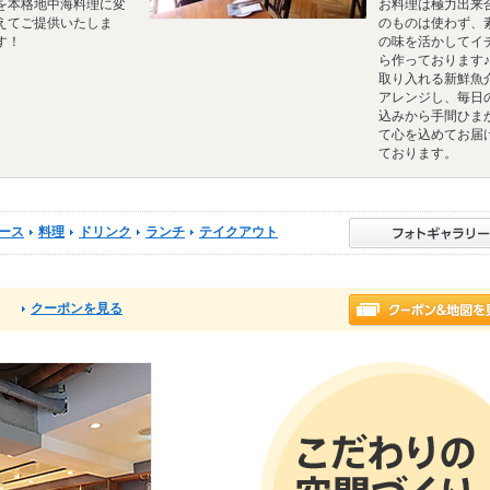
を本格地中海料理に変
お料理は極力出来
えてご提供いたしま
のものは使わず、
す！
の味を活かしてイ
ら作っております
取り入れる新鮮魚
アレンジし、毎日
込みから手間ひま
て心を込めてお届
ております。
ース
料理
ドリンク
ランチ
テイクアウト
クーポンを見る
る