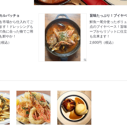
カルパッチョ
旨味たっぷり！ブイヤ
を市場から仕入れてご
鮮魚一尾分使ったボリ
ます！ドレッシングも
点のブイヤベース！旨
の魚に合った物でご用
ープからリゾットに仕
も鮮やか！
も出来ます！
円（税込）
2,600円（税込）