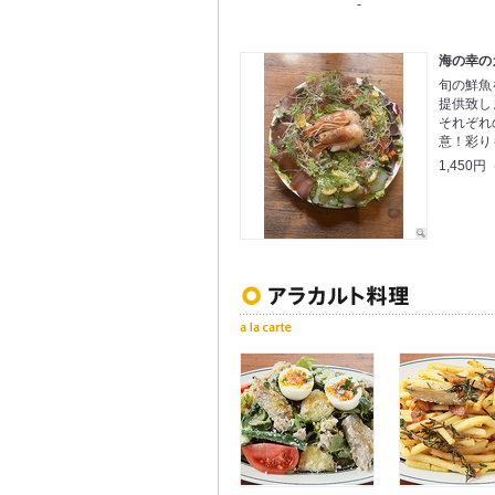
-
海の幸の
旬の鮮魚
提供致し
それぞれ
意！彩り
1,450