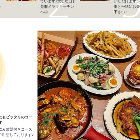
っ
ています♪大切な日も
いただけます。
味
是非メラキキッチン
事と一緒にお楽
へ◎
下さい！
にもピッタリのコー
す
飲み放題付きコース
～ご用意しております♪