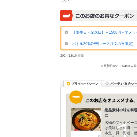
【誕生日・記念日】＋1500円～でメッ
ボトル20%OFF(コース注文の方限定)
2024/12/16 更新
※更新日が2021/3/
絶品素材の味を料
に
名物のブイヤベー
は美味しさの塊！
本魚・貝・海老・