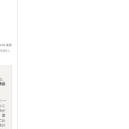
4/09 更新
ください。
た、
絶品
！一
カニ
幸が
、濃
てお
店の