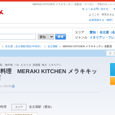
MERAKI KITCHEN メラキキッチン 名駅店 - クーポン・予約のホッ
よくある問い合わせ
ようこそ、
さん
ゲスト
会員登録する（無料）
エリア
愛知
名古屋（名
ジャンル
イタリアン・フレ
知
名古屋（名古屋駅/西区/中村区）
名古屋駅
MERAKI KITCHEN メラキキッチン 名駅店
切 地中海 バル ビストロ 居酒屋 魚介 イタリアン
理 MERAKI KITCHEN メラキキッ
店
コミ381件
国料理
名古屋駅
（
愛知
）
エリア