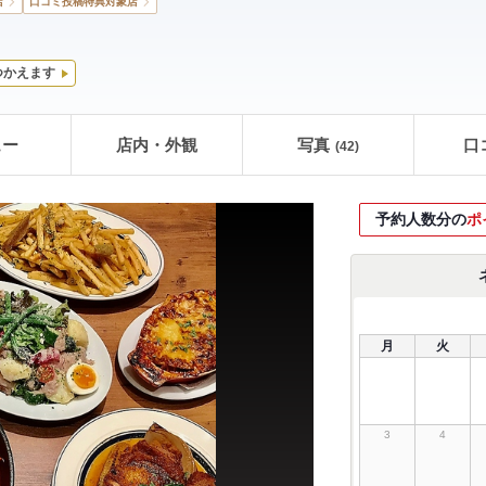
店
口コミ投稿特典対象店
つかえます
ュー
店内・外観
写真
口
(42)
予約人数分の
ポ
月
火
3
4