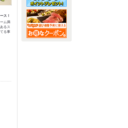
ベース！
ューム満
味あるス
立てる事