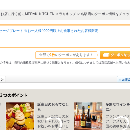
お店に行く前にMERAKI KITCHEN メラキキッチン 名駅店のクーポン情報をチェ
セージプレート ※お一人様4000円以上お食事されたお客様限定
全部で
2枚
のクーポンがあります！
31以前の情報は、当時の価格及び税率に基づく情報となります。価格につきましては直接店舗へお問い合
理
誕生日のおもてなし
多彩なワインを
も
に♪
ス
誕生日・記念日のお
フランス、イタ
一
祝いも＋1500円～で
ア、アメリカ、
蟹
お祝いをお手伝いし
国の銘柄をお楽