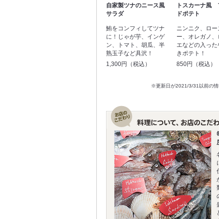
自家製ツナのニース風
トスカーナ風 
サラダ
ドポテト
鮪をコンフィしてツナ
ニンニク、ロー
に！じゃが芋、インゲ
ー、オレガノ、
ン、トマト、胡瓜、半
エなどの入った
熟玉子など具沢！
きポテト！
1,300円（税込）
850円（税込）
※更新日が2021/3/31