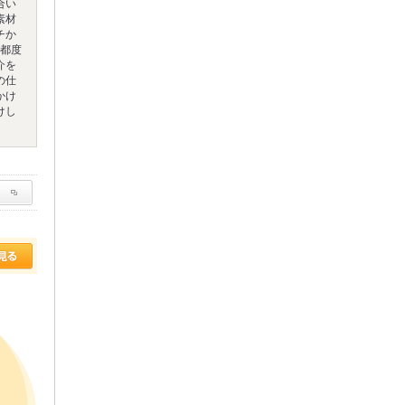
合い
素材
チか
♪都度
介を
の仕
かけ
けし