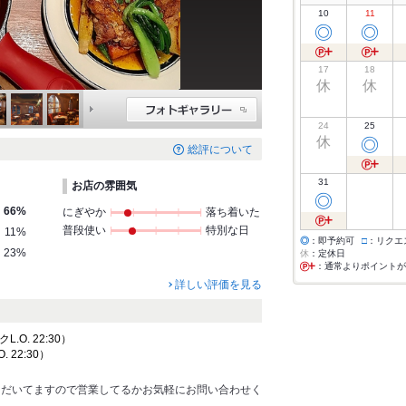
10
11
◎
◎
17
18
休
休
24
25
休
◎
総評について
31
お店の雰囲気
◎
66%
にぎやか
落ち着いた
普段使い
特別な日
11%
◎
：即予約可
□
：リクエ
23%
休
：定休日
：通常よりポイントが
詳しい評価を見る
クL.O. 22:30）
. 22:30）
ただいてますので営業してるかお気軽にお問い合わせく