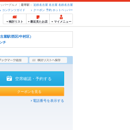
トペッパーグルメ
最寄駅：
近鉄名古屋
名古屋
名鉄名古屋
コンテンツガイド
クーポン 予約 ホットペッパー
検討リスト
最近見たお店
マイメニュー
古屋駅/西区/中村区）
ンチ
空席確認・予約する
クーポンを見る
電話番号を表示する