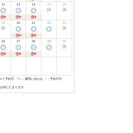
12
13
14
15
16
休
休
◎
◎
◎
19
20
21
22
23
休
休
◎
◎
◎
26
27
28
29
30
休
◎
◎
◎
◎
スト予約可
TEL
：要問い合わせ
×
：予約不可
お得にたまります