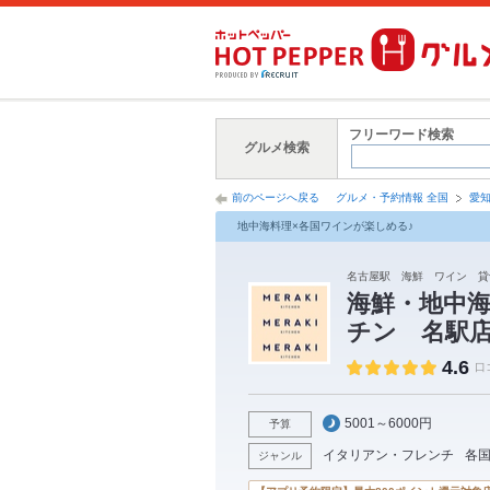
フリーワード検索
グルメ検索
前のページへ戻る
グルメ・予約情報 全国
愛
地中海料理×各国ワインが楽しめる♪
名古屋駅 海鮮 ワイン 貸
海鮮・地中海料
チン 名駅
4.6
口
5001～6000円
予算
イタリアン・フレンチ
各
ジャンル