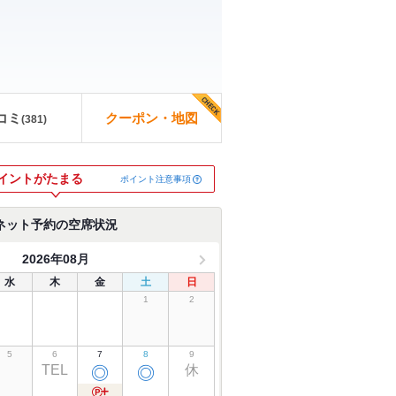
コミ
クーポン・地図
(
381
)
イントがたまる
ポイント注意事項
ネット予約の空席状況
2026年08月
水
木
金
土
日
1
2
5
6
7
8
9
TEL
休
◎
◎