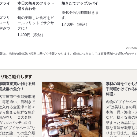
フライ
本日の魚介のフリット
焼きたてアップルパイ
盛り合わせ
※40分程お時間頂きま
ズマリ
旬の美味しい食材をビ
す。
ローリ
ールフリットでサクサ
1,400円（税込）
やみつ
クに！
1,400円（税込）
2026/0
以前の情報は、当時の価格及び税率に基づく情報となります。価格につきましては直接店舗へお問い合わせ
毎朝直接買い付ける鮮
素材の味を生かし
度抜群の魚介！
手間暇かけて作る
料理♪
名古屋市中央卸売市場
に毎朝通い、目利きで
名物の“ブイヤベー
仕入れる全国津々浦々
ス”は美味しさの塊
から集まる新鮮な魚介
本魚・貝・海老・
類がウリ！２大名物
など、様々な海の
の“カルパッチョ5点
詰まった逸品には
盛”や“ブイヤベース”な
厚な旨味が凝縮し
どは勿論、旬の魚介類
ります◎また、当