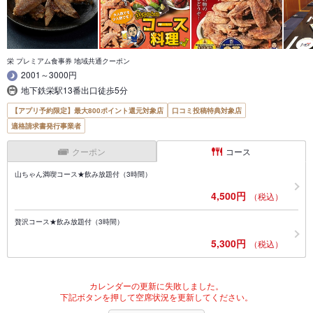
栄 プレミアム食事券 地域共通クーポン
2001～3000円
地下鉄栄駅13番出口徒歩5分
【アプリ予約限定】最大800ポイント還元対象店
口コミ投稿特典対象店
適格請求書発行事業者
クーポン
コース
山ちゃん満喫コース★飲み放題付（3時間）
4,500円
（税込）
贅沢コース★飲み放題付（3時間）
5,300円
（税込）
カレンダーの更新に失敗しました。
下記ボタンを押して空席状況を更新してください。