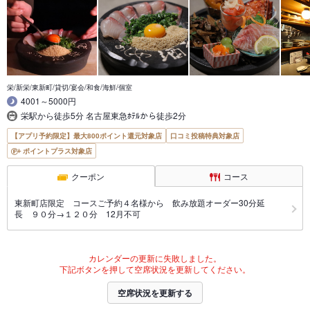
栄/新栄/東新町/貸切/宴会/和食/海鮮/個室
4001～5000円
栄駅から徒歩5分 名古屋東急ﾎﾃﾙから徒歩2分
【アプリ予約限定】最大800ポイント還元対象店
口コミ投稿特典対象店
ポイントプラス対象店
クーポン
コース
東新町店限定 コースご予約４名様から 飲み放題オーダー30分延
長 ９０分→１２０分 12月不可
カレンダーの更新に失敗しました。
下記ボタンを押して空席状況を更新してください。
空席状況を更新する