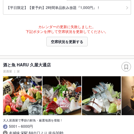
【平日限定】【要予約】2時間単品飲み放題『1,000円』！
カレンダーの更新に失敗しました。
下記ボタンを押して空席状況を更新してください。
空席状況を更新する
酒と魚 HARU 久屋大通店
居酒屋
栄
大人居酒屋で季節の鮮魚・厳選地酒を堪能！
5001～6000円
名城線 栄駅 8A出口より 徒歩30秒