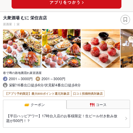
大衆酒場 むに 栄住吉店
居酒屋
栄
巷で噂の路地裏隠れ家居酒屋
2001～3000円
2001～3000円
栄駅16番出口徒歩6分/伏見駅4番出口徒歩8分
【アプリ予約限定】最大800ポイント還元対象店
口コミ投稿特典対象店
クーポン
コース
【平日ハッピアワー】17時台入店のお客様限定！生ビール付き飲み放
題が500円！？