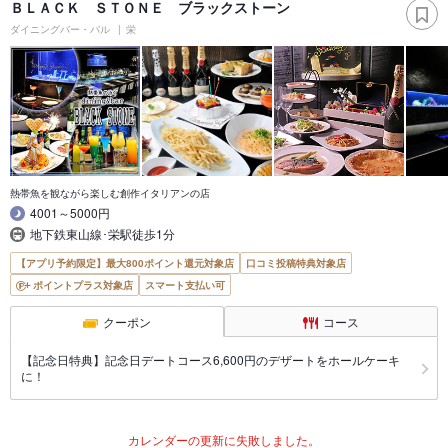
ＢＬＡＣＫ ＳＴＯＮＥ ブラックストーン
ダイニングバー・バル
栄
熱帯魚を観ながら楽しむ創作イタリアンの店
4001～5000円
地下鉄東山線･栄駅徒歩1分
【アプリ予約限定】最大800ポイント還元対象店
口コミ投稿特典対象店
ポイントプラス対象店
スマート支払い可
クーポン
コース
【記念日特典】記念日デートコース6,600円のデザートをホールケーキ
に！
カレンダーの更新に失敗しました。