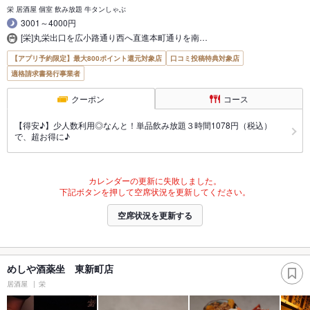
栄 居酒屋 個室 飲み放題 牛タンしゃぶ
3001～4000円
[栄]丸栄出口を広小路通り西へ直進本町通りを南…
【アプリ予約限定】最大800ポイント還元対象店
口コミ投稿特典対象店
適格請求書発行事業者
クーポン
コース
【得安♪】少人数利用◎なんと！単品飲み放題３時間1078円（税込）
で、超お得に♪
カレンダーの更新に失敗しました。
下記ボタンを押して空席状況を更新してください。
空席状況を更新する
めしや酒薬坐 東新町店
居酒屋
栄