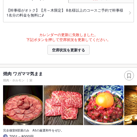
【幹事様がオトク】【月～木限定】 8名様以上のコースご予約で幹事様
1名分の料金を無料に♪
カレンダーの更新に失敗しました。
下記ボタンを押して空席状況を更新してください。
空席状況を更新する
焼肉 ワガママ気まま
焼肉・ホルモン
栄
完全個室8部屋のみ A5の厳選和牛をぜひ。
7001～8000円