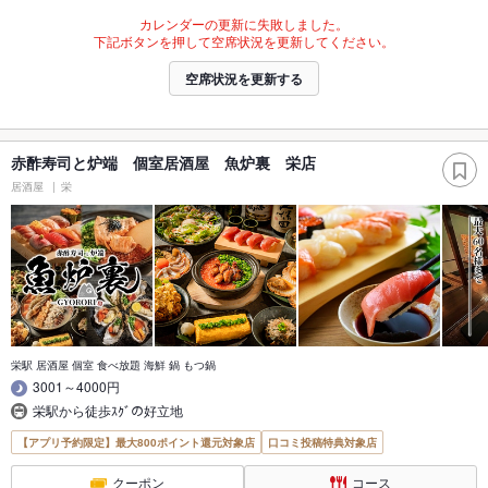
カレンダーの更新に失敗しました。
下記ボタンを押して空席状況を更新してください。
空席状況を更新する
赤酢寿司と炉端 個室居酒屋 魚炉裏 栄店
居酒屋
栄
栄駅 居酒屋 個室 食べ放題 海鮮 鍋 もつ鍋
3001～4000円
栄駅から徒歩ｽｸﾞの好立地
【アプリ予約限定】最大800ポイント還元対象店
口コミ投稿特典対象店
クーポン
コース