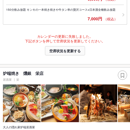
150分飲み放題 キンキの一本焼き焼きや牛タン串の贅沢コース※日本酒全種飲み放題
7,000円
（税込）
カレンダーの更新に失敗しました。
下記ボタンを押して空席状況を更新してください。
空席状況を更新する
炉端焼き 燻銀 栄店
居酒屋
栄
大人の隠れ家炉端居酒屋