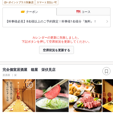
ポイントプラス対象店
スマート支払い可
クーポン
コース
【幹事様必見】8名様以上のご予約限定！幹事様1名様分『無料』！
カレンダーの更新に失敗しました。
下記ボタンを押して空席状況を更新してください。
空席状況を更新する
完全個室居酒屋 箱屋 栄伏見店
居酒屋
栄