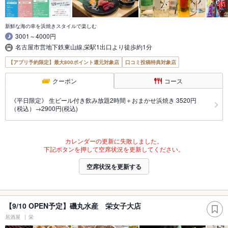
新鮮な海の幸を浜焼きスタイルで楽しむ
3001～4000円
名古屋市営地下鉄東山線,栄駅1出口より徒歩約1分
【アプリ予約限定】最大800ポイント還元対象店
口コミ投稿特典対象店
クーポン
コース
《平日限定》 生ビール付き飲み放題2時間＋おまかせ浜焼き 3520円
（税込）→2900円(税込)
カレンダーの更新に失敗しました。
下記ボタンを押して空席状況を更新してください。
空席状況を更新する
【9/10 OPEN予定】磯丸水産 栄女子大店
居酒屋
栄