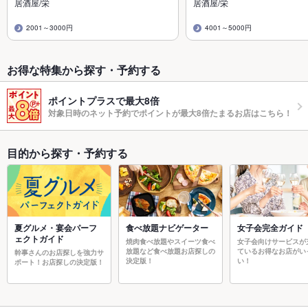
居酒屋/栄
居酒屋/栄
2001～3000円
4001～5000円
お得な特集から探す・予約する
ポイントプラスで最大8倍
対象日時のネット予約でポイントが最大8倍たまるお店はこちら！
目的から探す・予約する
夏グルメ・宴会パーフ
食べ放題ナビゲーター
女子会完全ガイド
ェクトガイド
焼肉食べ放題やスイーツ食べ
女子会向けサービスが
放題など食べ放題お店探しの
ているお得なお店がい
幹事さんのお店探しを強力サ
決定版！
い！
ポート！お店探しの決定版！