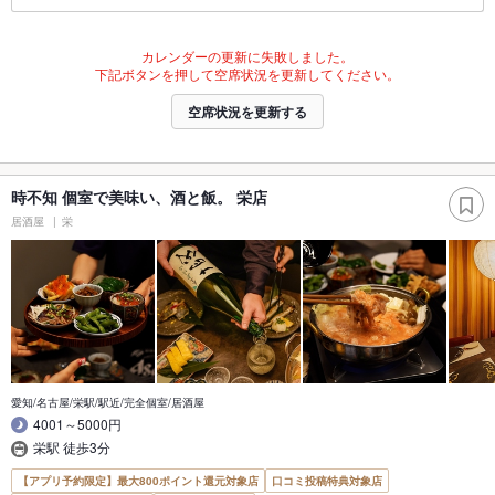
カレンダーの更新に失敗しました。
下記ボタンを押して空席状況を更新してください。
空席状況を更新する
時不知 個室で美味い、酒と飯。 栄店
居酒屋
栄
愛知/名古屋/栄駅/駅近/完全個室/居酒屋
4001～5000円
栄駅 徒歩3分
【アプリ予約限定】最大800ポイント還元対象店
口コミ投稿特典対象店