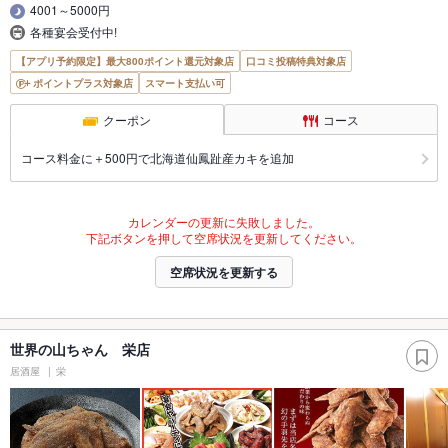
4001～5000円
各種宴会受付中!
【アプリ予約限定】最大800ポイント還元対象店
口コミ投稿特典対象店
ポイントプラス対象店
スマート支払い可
クーポン
コース
コース料金に＋500円で北海道仙鳳趾産カキを追加
カレンダーの更新に失敗しました。
下記ボタンを押して空席状況を更新してください。
空席状況を更新する
世界の山ちゃん 栄店
居酒屋
栄