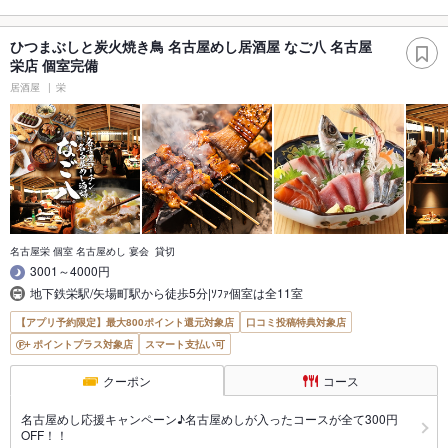
ひつまぶしと炭火焼き鳥 名古屋めし居酒屋 なご八 名古屋
栄店 個室完備
居酒屋
栄
名古屋栄 個室 名古屋めし 宴会 貸切
3001～4000円
地下鉄栄駅/矢場町駅から徒歩5分|ｿﾌｧ個室は全11室
【アプリ予約限定】最大800ポイント還元対象店
口コミ投稿特典対象店
ポイントプラス対象店
スマート支払い可
クーポン
コース
名古屋めし応援キャンペーン♪名古屋めしが入ったコースが全て300円
OFF！！