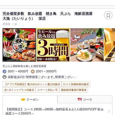
完全個室多数 飲み放題 焼き鳥 天ぷら 海鮮居酒屋
大漁（たいりょう） 栄店
居酒屋
栄
天ぷらと新鮮鮮魚を愉しむ個室居酒屋
3001～4000円
2001～3000円
栄駅徒歩2分 喫煙個室ございます｡禁煙席ござい…
【アプリ予約限定】最大800ポイント還元対象店
口コミ投稿特典対象店
ポイントプラス対象店
スマート支払い可
適格請求書発行事業者
クーポン
コース
【期間限定】コース 2時間→3時間へ無料延長＆お1人様500円OFF 飲み
放題コース3500円～