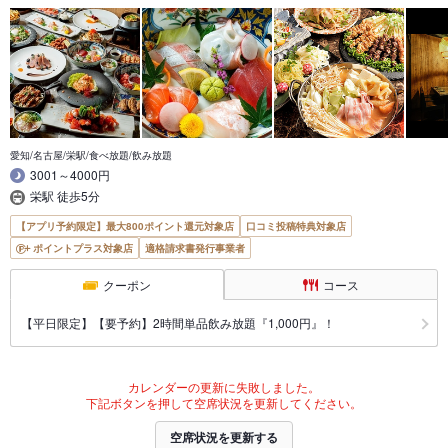
愛知/名古屋/栄駅/食べ放題/飲み放題
3001～4000円
栄駅 徒歩5分
【アプリ予約限定】最大800ポイント還元対象店
口コミ投稿特典対象店
ポイントプラス対象店
適格請求書発行事業者
クーポン
コース
【平日限定】【要予約】2時間単品飲み放題『1,000円』！
カレンダーの更新に失敗しました。
下記ボタンを押して空席状況を更新してください。
空席状況を更新する