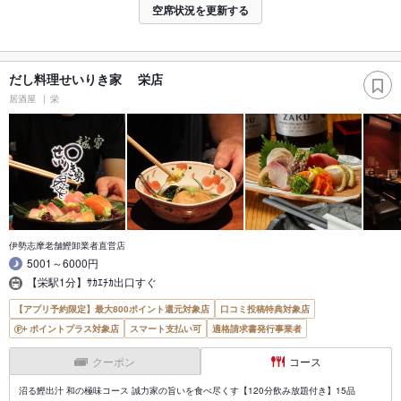
空席状況を更新する
だし料理せいりき家 栄店
居酒屋
栄
伊勢志摩老舗鰹卸業者直営店
5001～6000円
【栄駅1分】ｻｶｴﾁｶ出口すぐ
【アプリ予約限定】最大800ポイント還元対象店
口コミ投稿特典対象店
ポイントプラス対象店
スマート支払い可
適格請求書発行事業者
クーポン
コース
沼る鰹出汁 和の極味コース 誠力家の旨いを食べ尽くす【120分飲み放題付き】15品