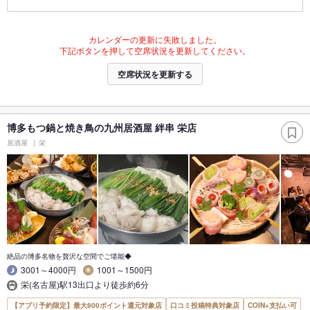
カレンダーの更新に失敗しました。
下記ボタンを押して空席状況を更新してください。
空席状況を更新する
博多もつ鍋と焼き鳥の九州居酒屋 絆串 栄店
居酒屋
栄
絶品の博多名物を贅沢な空間でご堪能◆
3001～4000円
1001～1500円
栄(名古屋)駅13出口より徒歩約6分
【アプリ予約限定】最大800ポイント還元対象店
口コミ投稿特典対象店
COIN+支払い可