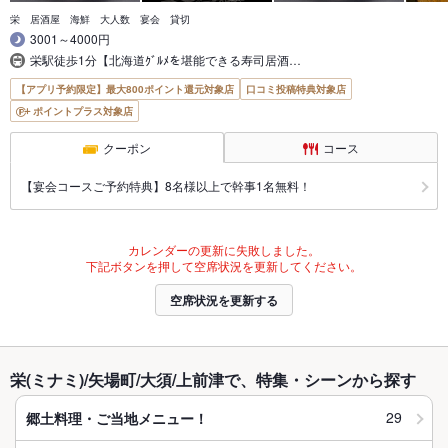
栄 居酒屋 海鮮 大人数 宴会 貸切
3001～4000円
栄駅徒歩1分【北海道ｸﾞﾙﾒを堪能できる寿司居酒…
【アプリ予約限定】最大800ポイント還元対象店
口コミ投稿特典対象店
ポイントプラス対象店
クーポン
コース
【宴会コースご予約特典】8名様以上で幹事1名無料！
カレンダーの更新に失敗しました。
下記ボタンを押して空席状況を更新してください。
空席状況を更新する
栄(ミナミ)/矢場町/大須/上前津で、特集・シーンから探す
29
郷土料理・ご当地メニュー！