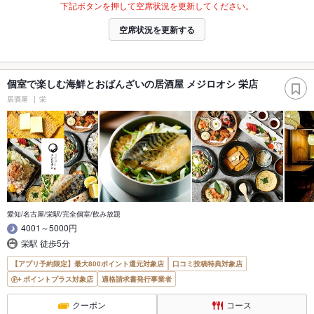
下記ボタンを押して空席状況を更新してください。
空席状況を更新する
個室で楽しむ海鮮とおばんざいの居酒屋 メジロオシ 栄店
居酒屋
栄
愛知/名古屋/栄駅/完全個室/飲み放題
4001～5000円
栄駅 徒歩5分
【アプリ予約限定】最大800ポイント還元対象店
口コミ投稿特典対象店
ポイントプラス対象店
適格請求書発行事業者
クーポン
コース