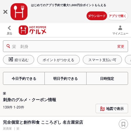
はじめてのアプリ予約で最大
1,000円分ポイントもらえる
ダウンロード
アプリで開く
戻る
マイメニュー
栄 刺身
変更
絞り込む
ポイントがつかえる
スマート支払い可
今日予約できる
明日予約できる
日時指定
栄
刺身のグルメ・クーポン情報
139件 1-20件
地図で表示
完全個室と創作和食 こころざし 名古屋栄店
居酒屋
栄