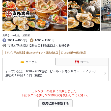
浜焼き・めし処・居酒屋
3001～4000円
1001～1500円
市営地下鉄栄駅12番出口13番出口より徒歩3分
【アプリ予約限定】最大800ポイント還元対象店
口コミ投稿特典対象店
クーポン
コース
オープン記念 9/10～9/13限定 ビール・レモンサワー・ハイボール
最初の１杯目１０円（税抜）
カレンダーの更新に失敗しました。
下記ボタンを押して空席状況を更新してください。
空席状況を更新する