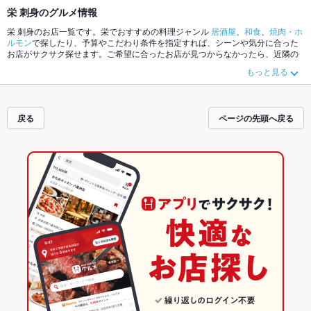
栄 刺身のグルメ情報
栄 刺身のお店一覧です。栄でおすすめの料理ジャンル
居酒屋
、
和食
、
焼肉・ホ
ルモン
で探したり、予算やこだわり条件を指定すれば、シーンや気分に合った
お店がサクサク探せます。ご希望に合ったお店が見つからなかったら、近隣の
エリア
栄
、
大須
、
上前津
もチェックしてみてください。ホットペッパーグルメ
もっと見る
なら、お得なクーポンはもちろん、こだわりメニュー
からあげ
、
お茶漬け
、
手
羽先
や季節のおすすめ料理など、お店の最新情報をご紹介しているので安心！
24時間使える簡単便利なネット予約が使えるお店も拡大中です。友達どうしの
飲み会にも、会社の宴会にも、デートやパーティーにもお得に便利にホットペ
戻る
ページの先頭へ戻る
ッパーグルメをご利用ください。