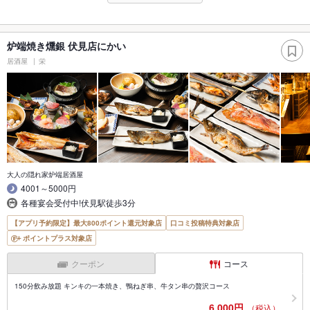
炉端焼き燻銀 伏見店にかい
居酒屋
栄
大人の隠れ家炉端居酒屋
4001～5000円
各種宴会受付中!伏見駅徒歩3分
【アプリ予約限定】最大800ポイント還元対象店
口コミ投稿特典対象店
ポイントプラス対象店
クーポン
コース
150分飲み放題 キンキの一本焼き、鴨ねぎ串、牛タン串の贅沢コース
6,000円
（税込）