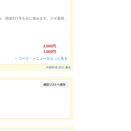
穴太駅より徒歩10分。駅から東北東に進み、国道421号を右に進みます。スギ薬局七和店を過ぎたあたり、左側にあります。
2,500円
3,000円
コース・メニューをもっと見る
中国料理 四川 桑名