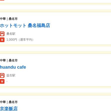
中華｜桑名市
ホットモット 桑名福島店
桑名駅
1,000円（通常平均）
中華｜桑名市
huandu cafe
益生駅
-
中華｜桑名市
京楽飯店