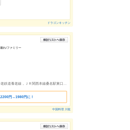
ドラゴンキッチン
族連れ/ファミリー
近鉄名古屋線益生駅出口より徒歩約6分/養老鉄道養老線，ＪＲ関西本線桑名駅東口より徒歩約18分
2200円→1980円に！
中国料理 川龍