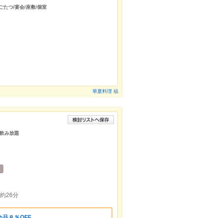
ごたつ/宴会/座敷/個室
華夏料理 福
/飲み放題
約26分
品８％OFF