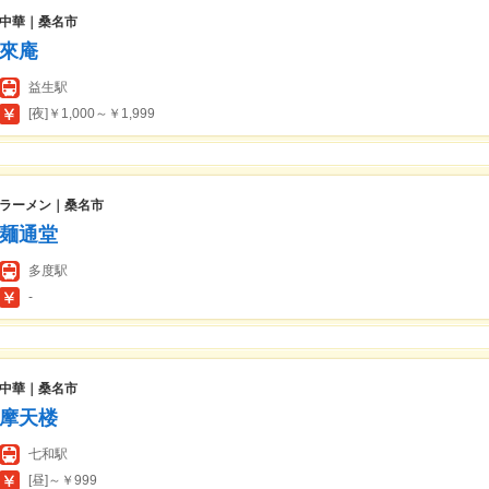
中華｜桑名市
來庵
益生駅
[夜]￥1,000～￥1,999
ラーメン｜桑名市
麺通堂
多度駅
-
中華｜桑名市
摩天楼
七和駅
[昼]～￥999