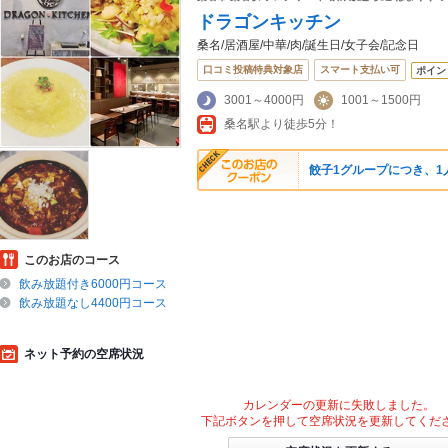
ドラゴンキッチン
桑名/居酒屋/中華/肉/誕生日/女子会/記念日
口コミ投稿特典対象店
スマート支払い可
ポイン
3001～4000円
1001～1500円
桑名駅より徒歩5分！
餃子1グループにつき、1
このお店のコース
飲み放題付き6000円コース
飲み放題なし4400円コース
ネット予約の空席状況
カレンダーの更新に失敗しました。
下記ボタンを押して空席状況を更新してくだ