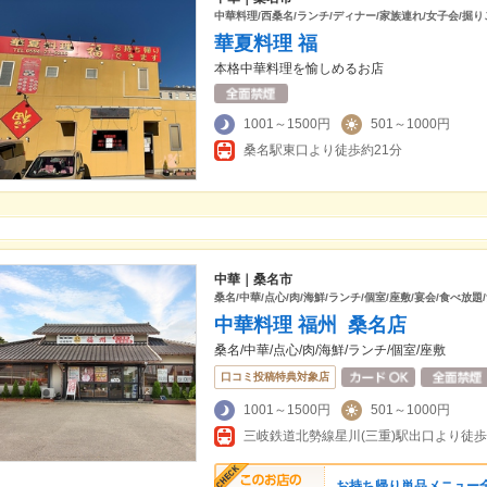
中華料理/西桑名/ランチ/ディナー/家族連れ/女子会/掘り
華夏料理 福
本格中華料理を愉しめるお店
1001～1500円
501～1000円
桑名駅東口より徒歩約21分
中華｜桑名市
桑名/中華/点心/肉/海鮮/ランチ/個室/座敷/宴会/食べ放題
中華料理 福州 桑名店
桑名/中華/点心/肉/海鮮/ランチ/個室/座敷
口コミ投稿特典対象店
1001～1500円
501～1000円
三岐鉄道北勢線星川(三重)駅出口より徒歩
お持ち帰り単品メニュー全