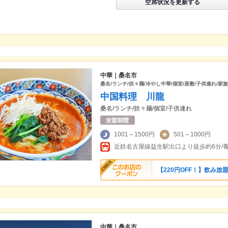
空席状況を更新する
中華｜桑名市
桑名/ランチ/担々麺/冷やし中華/個室/座敷/子供連れ/家
中国料理 川龍
桑名/ランチ/担々麺/個室/子供連れ
1001～1500円
501～1000円
【220円OFF！】飲み放題
中華｜桑名市