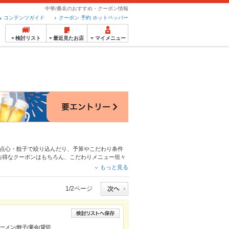
中華/桑名のおすすめ・クーポン情報
コンテンツガイド
クーポン 予約 ホットペッパー
検討リスト
最近見たお店
マイメニュー
点心・餃子
で絞り込んだり、予算やこだわり条件
お得なクーポンはもちろん、こだわりメニュー
坦々
！24時間使える簡単便利なネット予約が使えるお
もっと見る
便利にホットペッパーグルメをご利用ください。
1/2ページ
ーメン/餃子/宴会/貸切