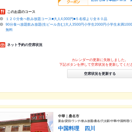
このお店のコース
１２０分食べ飲み放題コース■大人4,000円■５名様より全８０品
90分食べ放題飲み放題(生ビール含む)大人3500円小学生2000円小学生未満100
無料
ネット予約の空席状況
カレンダーの更新に失敗しました。
下記ボタンを押して空席状況を更新してくだ
空席状況を更新する
中華｜桑名市
宴会/貸切/ランチ/飲み放題/桑名/穴太駅/中華/中国料理
中国料理 四川