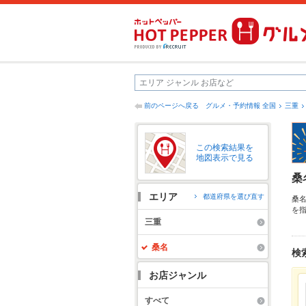
前のページへ戻る
グルメ・予約情報 全国
三重
この検索結果を
地図表示で見る
桑
エリア
都道府県を選び直す
桑
を
麺
三重
店
桑名
検
お店ジャンル
すべて