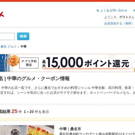
よくある問い合わせ
ようこそ、
さん
ゲスト
会員登録する（無料）
桑名 グルメ
中華
名 | 中華のグルメ・クーポン情報
名 中華のお店一覧です。さらに桑名でおすすめの料理ジャンル
中華全般
、
四川料理
、
飲茶・
指定すれば、シーンや気分に合ったお店がサクサク探せます。ホットペッパーグルメなら、
、
チャーハン
、
刀削麺
や季節のおすすめ料理など、お店の最新情報をご紹介しているので安心
も拡大中です。友達どうしの飲み会にも、会社の宴会にも、デートやパーティーにもお得に
25
索結果
件
1～20
件を表示
中華｜桑名市
桑名市/桑名駅/ランチ/デート/飲み放題/駅近/はまぐり/ラ