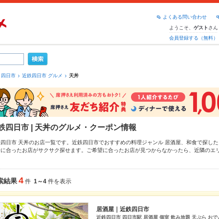
よくある問い合わせ
ようこそ、
さん
ゲスト
会員登録する（無料）
四日市
近鉄四日市 グルメ
天丼
鉄四日市 | 天丼のグルメ・クーポン情報
鉄四日市 天丼のお店一覧です。近鉄四日市でおすすめの料理ジャンル
居酒屋
、
和食
で探した
分に合ったお店がサクサク探せます。ご希望に合ったお店が見つからなかったら、近隣のエ
もチェックしてみてください。ホットペッパーグルメなら、お得なクーポンはもちろん、こ
おすすめ料理など、お店の最新情報をご紹介しているので安心！24時間使える簡単便利なネ
み会にも、会社の宴会にも、デートやパーティーにもお得に便利にホットペッパーグルメを
4
索結果
件
1～4
件を表示
居酒屋｜近鉄四日市
近鉄四日市 四日市駅 居酒屋 個室 飲み放題 天ぷら おで