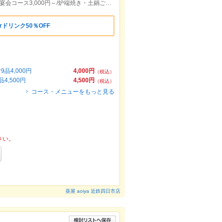
【近鉄四日市駅より徒歩2分】飲み放題付宴会コース3,000円～/炉端焼き・土鍋ごはん・地酒を個室でご堪能…/飲み放題あり
rドリンク50％OFF
品4,000円
4,000円
（税込）
,500円
4,500円
（税込）
コース・メニューをもっと見る
さい。
葵屋 aoiya 近鉄四日市店