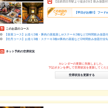
【平日がお得!!】 フードo
このお店のコース
【葵屋コース】お造り2種・豚肉の蒸籠蒸しorステーキ2種など/2時間飲み放題付9
【牡丹コース】お造り3種・ステーキ3種or豚肉の蒸籠など/2時間飲み放題付全9品4
ネット予約の空席状況
カレンダーの更新に失敗しました。
下記ボタンを押して空席状況を更新してくだ
空席状況を更新する