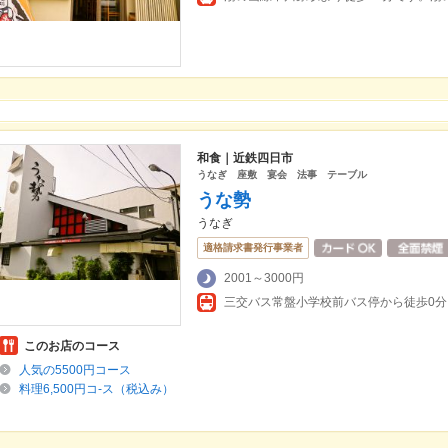
和食｜近鉄四日市
うなぎ 座敷 宴会 法事 テーブル
うな勢
うなぎ
適格請求書発行事業者
2001～3000円
三交バス常盤小学校前バス停から徒歩0
このお店のコース
人気の5500円コース
料理6,500円コ-ス（税込み）