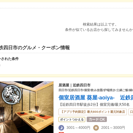
検索結果は以上です。
条件が似ているお店から探してみませんか
鉄四日市のグルメ・クーポン情報
外された条件
丼
居酒屋｜近鉄四日市
四日市/近鉄四日市/個室/飲み放題/炉端焼き/土鍋ご飯/鍋
個室居酒屋 葵屋-aoiya- 近
【近鉄四日市駅徒歩2分】個室完備/最大50名
【アプリ予約限定】最大800ポイント還元対象店
口
ポイントつかえる
3001～4000円
2001～3000円