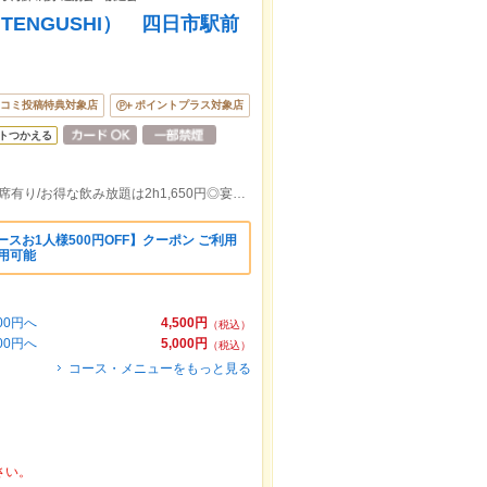
ENGUSHI） 四日市駅前
コミ投稿特典対象店
ポイントプラス対象店
トつかえる
近鉄四日市駅北口徒歩約２分/喫煙席/禁煙席有り/お得な飲み放題は2h1,650円◎宴会コース5,000円が一番人気！
スお1人様500円OFF】クーポン ご利用
利用可能
00円へ
4,500円
（税込）
00円へ
5,000円
（税込）
コース・メニューをもっと見る
さい。