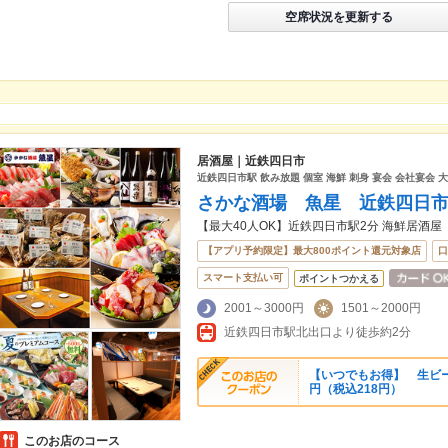
空席状況を更新する
居酒屋｜近鉄四日市
近鉄四日市駅 飲み放題 個室 海鮮 刺身 宴会 会社宴会 大
さかな酒場 魚星 近鉄四日
【最大40人OK】近鉄四日市駅2分 海鮮居酒屋
【アプリ予約限定】最大800ポイント還元対象店
口
スマート支払い可
ポイントつかえる
2001～3000円
1501～2000円
近鉄四日市駅北出口より徒歩約2分
【いつでもお得】 生ビール
円（税込218円）
このお店のコース