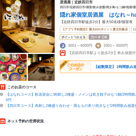
居酒屋｜近鉄四日市
四日市/近鉄四日市/個室/飲み放題/焼き鳥/もつ鍋/地酒/
隠れ家個室居酒屋 はなれ～han
【近鉄四日市駅徒歩2分】最大50名様/個室有
【アプリ予約限定】最大800ポイント還元対象店
口
ポイントつかえる
3001～4000円
2001～3000円
【組数限定】 2時間飲み放
このお店のコース
【はなれコース】歓送迎会に!肉刺し2種盛・メインは炊き餃子orもつ鍋/2時間飲み
0円
【四日市コース】肉刺し2種盛り合わせ・鶏ももの炙り焼きなど/2時間飲み放題付1
ネット予約の空席状況