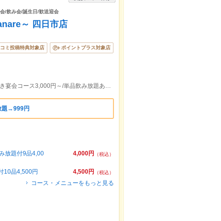
宴会/飲み会/誕生日/歓送迎会
are～ 四日市店
コミ投稿特典対象店
ポイントプラス対象店
【近鉄四日市駅より徒歩2分】飲み放題付き宴会コース3,000円～/単品飲み放題あり/掘りごたつ個室あり
題→999円
放題付9品4,00
4,000円
（税込）
0品4,500円
4,500円
（税込）
コース・メニューをもっと見る