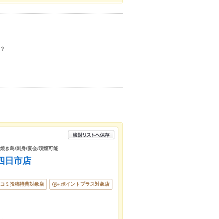
？
/焼き鳥/刺身/宴会/喫煙可能
鉄四日市店
コミ投稿特典対象店
ポイントプラス対象店