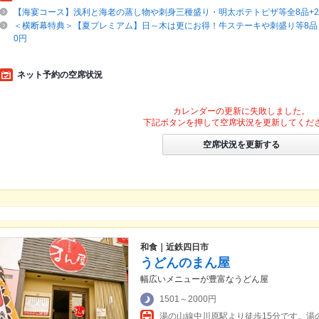
【海宴コース】浅利と海老の蒸し物や刺身三種盛り・明太ポテトピザ等全8品+2H
＜横断幕特典＞【夏プレミアム】日～木は更にお得！牛ステーキや刺盛り等8品＋
0円
ネット予約の空席状況
カレンダーの更新に失敗しました。
下記ボタンを押して空席状況を更新してくだ
空席状況を更新する
和食｜近鉄四日市
うどんのまん屋
幅広いメニューが豊富なうどん屋
1501～2000円