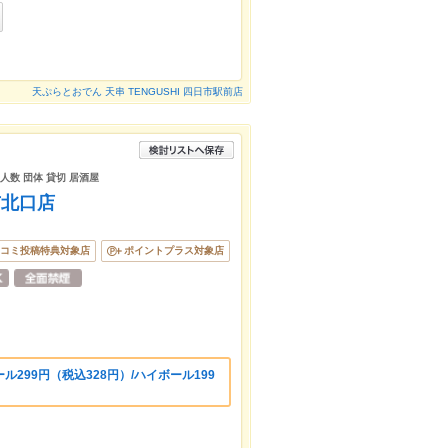
天ぷらとおでん 天串 TENGUSHI 四日市駅前店
人数 団体 貸切 居酒屋
市北口店
コミ投稿特典対象店
ポイントプラス対象店
299円（税込328円）/ハイボール199