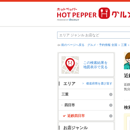
前のページへ戻る
グルメ・予約情報 全国
三重
この検索結果を
地図表示で見る
近
エリア
都道府県を選び直す
近
気
辺
三重
の
飲
四日市
検
近鉄四日市
お店ジャンル