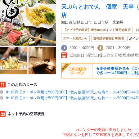
天ぷらとおでん 個室 天串（T
店
四日市 近鉄四日市 四日市駅 居酒屋
【アプリ予約限定】最大800ポイント還元対象店
口
スマート支払い可
適格請求書発行事業者
ポイン
3001～4000円
2001～3000円
★宴会幹事様必見★ 【コー
で各コース2500円～ご
このお店のコース
8~10月【クーポン利用で500円OFF】“飲み放題付”天ぷら梅コース/4500円⇒40
8~10月【クーポン利用で500円OFF】“飲み放題付”天ぷら竹コース/5000円⇒45
ネット予約の空席状況
カレンダーの更新に失敗しました。
下記ボタンを押して空席状況を更新してくだ