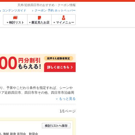
天丼/近鉄四日市のおすすめ・クーポン情報
コンテンツガイド
クーポン 予約 ホットペッパー
検討リスト
最近見たお店
マイメニュー
り、予算やこだわり条件を指定すれば、シーンや
リア
近鉄四日市
、
四日市市その他
、
四日市市沿線周
だわりメニュー
からあげ
、
お茶漬け
、
手羽先
や季節
もっと見る
ット予約が使えるお店も拡大中です。友達どうしの
ご利用ください。
1/1ページ
ん 海鮮 刺身 送別会 歓迎会