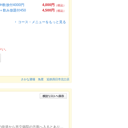
飲放付4000円
4,000円
（税込）
飲み放題付450
4,500円
（税込）
コース・メニューをもっと見る
さい。
さかな酒場 魚星 近鉄四日市北口店
湯の山線中川原駅より徒歩15分です。湯の街道から市立病院の方面へ入るとあります。