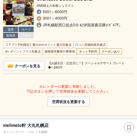
SNS映えの本格シュラスコ
5001～6000円
3001～4000円
JR札幌駅西口徒歩2分 紀伊国屋書店隣のﾋﾞﾙ7F｡
個室
カード
禁煙席
喫煙席
【アプリ予約限定】最大800ポイント還元対象店
口コミ投稿特典対象店
ポイントプラス対象店
適格請求書発行事業者
ネット予約可
クーポンあり
【お誕生日・記念日に！】スペシャルデザートプレート
クーポンを見る
◆1,980円
カレンダーの更新に失敗しました。
下記ボタンを押して空席状況を更新してください。
空席状況を更新する
melimelo軒 大丸札幌店
ダイニングバー・バル
札幌駅