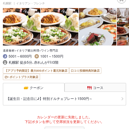
札幌駅
イタリアン・フレンチ
道産食材×イタリア郷土料理×ワイン専門店
5001～6000円
1001～1500円
札幌駅 徒歩5分､赤れんがﾃﾗｽ3階
【アプリ予約限定】最大800ポイント還元対象店
口コミ投稿特典対象店
ポイントプラス対象店
クーポン
コース
【誕生日・記念日に♪】特別ドルチェプレート1500円～
カレンダーの更新に失敗しました。
下記ボタンを押して空席状況を更新してください。