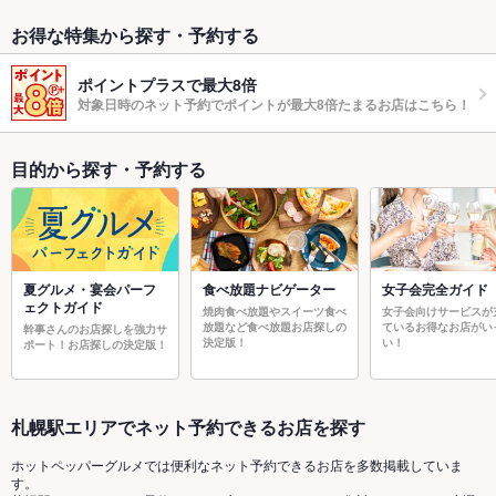
お得な特集から探す・予約する
ポイントプラスで最大8倍
対象日時のネット予約でポイントが最大8倍たまるお店はこちら！
目的から探す・予約する
夏グルメ・宴会パーフ
食べ放題ナビゲーター
女子会完全ガイド
ェクトガイド
焼肉食べ放題やスイーツ食べ
女子会向けサービスが
放題など食べ放題お店探しの
ているお得なお店がい
幹事さんのお店探しを強力サ
決定版！
い！
ポート！お店探しの決定版！
札幌駅エリアでネット予約できるお店を探す
ホットペッパーグルメでは便利なネット予約できるお店を多数掲載していま
す。