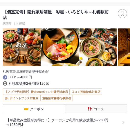
【個室完備】隠れ家居酒屋 彩屋～いろどりや～札幌駅前
店
居酒屋
札幌駅
札幌/個室/居酒屋/宴会/接待/飲み会/
3001～4000円
札幌駅徒歩2分/個室120席
【アプリ予約限定】最大800ポイント還元対象店
口コミ投稿特典対象店
ポイントプラス対象店
適格請求書発行事業者
クーポン
コース
【単品飲み放題がお得に！】クーポンご利用で飲み放題が2280円
⇒1980円♪