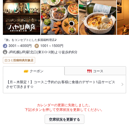
『旅』をコンセプトにした多国籍料理店♪
3001～4000円
1001～1500円
JR札幌(JR)駅北口(東ｺﾝｺｰｽ側)より徒歩約6分
口コミ投稿特典対象店
クーポン
コース
【月～木限定！】コースご予約のお客様に食後のデザート1品サービス
させて頂きます☆
カレンダーの更新に失敗しました。
下記ボタンを押して空席状況を更新してください。
空席状況を更新する