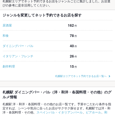
札幌駅エリアでネット予約できるお店をジャンルごとに集計しました。お店選
びの参考に是非活用してください。
ジャンルを変更してネット予約できるお店を探す
162
居酒屋
件
78
和食
件
40
ダイニングバー・バル
件
26
イタリアン・フレンチ
件
15
創作料理
件
札幌駅エリアでネット予約できるお店一覧へ
札幌駅 ダイニングバー・バル（洋・和洋・各国料理・その他）のグ
ルメ情報
札幌駅 洋・和洋・各国料理・その他のお店一覧です。予算やこだわり条件を指
定すれば、シーンや気分に合ったお店がサクサク探せます。札幌駅では洋・和
洋・各国料理・その他、
スペインバル・イタリアンバール
、
ビアホール
、
和