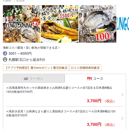
札幌駅
居酒屋
海鮮コスパ最強！旨い鮮魚が堪能できる店！
3001～4000円
札幌駅北口から徒歩5分
【アプリ予約限定】最大800ポイント還元対象店
口コミ投稿特典対象店
クーポン
コース
≪北海道産特大ホッケの原始焼きとお刺身5点盛りコース≫全7品生＆日本酒8種込
120分飲放付3700円
3,700円
（税込）
≪魚好き必見！お刺身なまら盛りと原始焼きコース≫全7品生ビール日本酒8種込120
分飲放付3700円
3,700円
（税込）