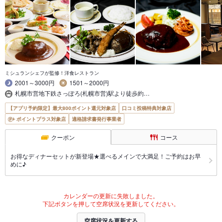
ミシュランシェフが監修！洋食レストラン
2001～3000円
1501～2000円
札幌市営地下鉄さっぽろ(札幌市営)駅より徒歩約…
【アプリ予約限定】最大800ポイント還元対象店
口コミ投稿特典対象店
ポイントプラス対象店
適格請求書発行事業者
クーポン
コース
お得なディナーセットが新登場★選べるメインで大満足！ご予約はお早
めに♪
カレンダーの更新に失敗しました。
下記ボタンを押して空席状況を更新してください。
空席状況を更新する