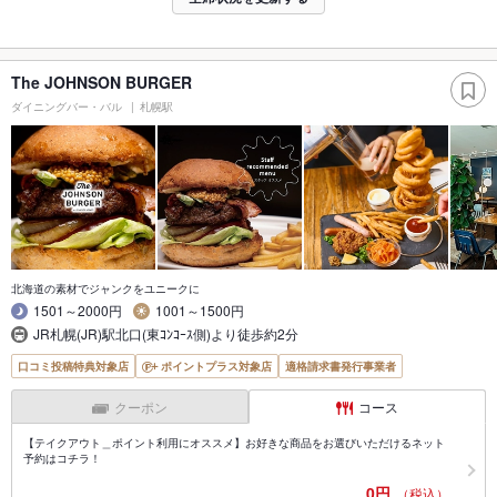
The JOHNSON BURGER
ダイニングバー・バル
札幌駅
北海道の素材でジャンクをユニークに
1501～2000円
1001～1500円
JR札幌(JR)駅北口(東ｺﾝｺｰｽ側)より徒歩約2分
口コミ投稿特典対象店
ポイントプラス対象店
適格請求書発行事業者
クーポン
コース
【テイクアウト＿ポイント利用にオススメ】お好きな商品をお選びいただけるネット
予約はコチラ！
0円
（税込）