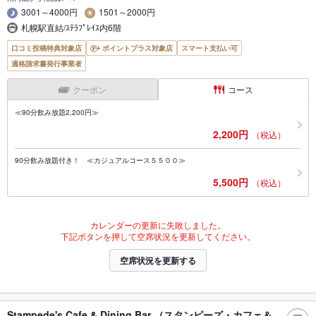
3001～4000円
1501～2000円
札幌駅直結/ｽﾃﾗﾌﾟﾚｲｽ内6階
口コミ投稿特典対象店
ポイントプラス対象店
スマート支払い可
適格請求書発行事業者
クーポン
コース
≪90分飲み放題2,200円≫
2,200円
（税込）
90分飲み放題付き！ ≪カジュアルコース５５００≫
5,500円
（税込）
カレンダーの更新に失敗しました。
下記ボタンを押して空席状況を更新してください。
空席状況を更新する
Stampede's Cafe & Dining Bar （スタンピーズ・カフェ＆