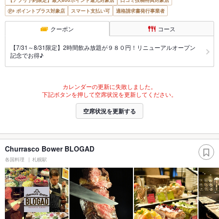
ポイントプラス対象店
スマート支払い可
適格請求書発行事業者
クーポン
コース
【7/31～8/31限定】2時間飲み放題が９８０円！リニューアルオープン
記念でお得♪
カレンダーの更新に失敗しました。
下記ボタンを押して空席状況を更新してください。
空席状況を更新する
Churrasco Bower BLOGAD
各国料理
札幌駅