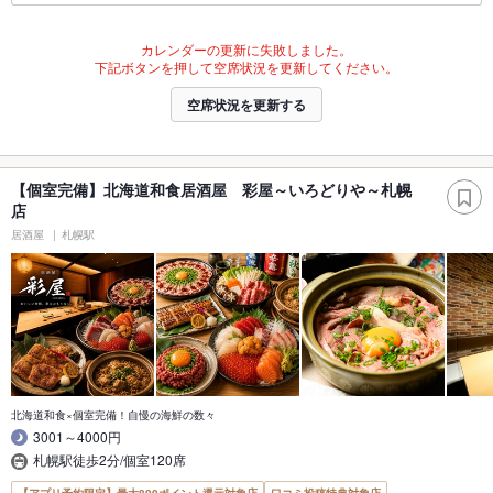
カレンダーの更新に失敗しました。
下記ボタンを押して空席状況を更新してください。
空席状況を更新する
【個室完備】北海道和食居酒屋 彩屋～いろどりや～札幌
店
居酒屋
札幌駅
北海道和食×個室完備！自慢の海鮮の数々
3001～4000円
札幌駅徒歩2分/個室120席
【アプリ予約限定】最大800ポイント還元対象店
口コミ投稿特典対象店