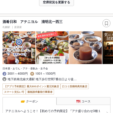
空席状況を更新する
酒肴日和 アテニヨル 清明北一西三
札幌駅
居酒屋
日本酒・おでん・アテ・昼飲み・女子会
3001～4000円
1001～1500円
地下鉄南北線大通駅 地下歩行空間7番出口より徒…
【アプリ予約限定】最大800ポイント還元対象店
口コミ投稿特典対象店
スマート支払い可
適格請求書発行事業者
クーポン
コース
アテニヨルへようこそ！【初めての予約限定】『アテ盛り合わせ3種１