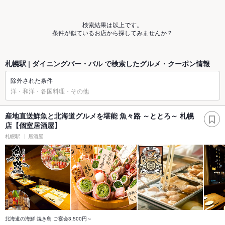
検索結果は以上です。
条件が似ているお店から探してみませんか？
札幌駅 | ダイニングバー・バル で検索したグルメ・クーポン情報
除外された条件
洋・和洋・各国料理・その他
産地直送鮮魚と北海道グルメを堪能 魚々路 ～ととろ～ 札幌
店【個室居酒屋】
札幌駅
居酒屋
北海道の海鮮 焼き鳥 ご宴会3,500円～