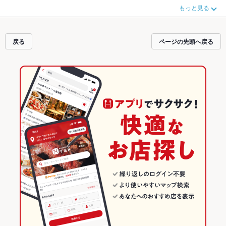
風・創作
がおすすめです。ホットペッパーグルメなら、お得なクーポンはもち
もっと見る
ろん、こだわりメニュー
ローストビーフ
や季節のおすすめ料理など、お店の最
新情報をご紹介しているので安心！24時間使える簡単便利なネット予約が使え
るお店も拡大中です。友達どうしの飲み会にも、会社の宴会にも、デートやパ
ーティーにもお得に便利にホットペッパーグルメをご利用ください。
戻る
ページの先頭へ戻る