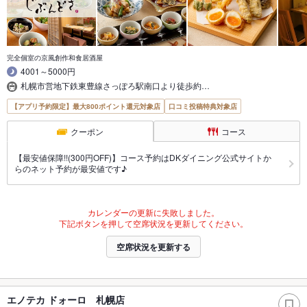
完全個室の京風創作和食居酒屋
4001～5000円
札幌市営地下鉄東豊線さっぽろ駅南口より徒歩約…
【アプリ予約限定】最大800ポイント還元対象店
口コミ投稿特典対象店
クーポン
コース
【最安値保障!!(300円OFF)】コース予約はDKダイニング公式サイトか
らのネット予約が最安値です♪
カレンダーの更新に失敗しました。
下記ボタンを押して空席状況を更新してください。
空席状況を更新する
エノテカ ドォーロ 札幌店