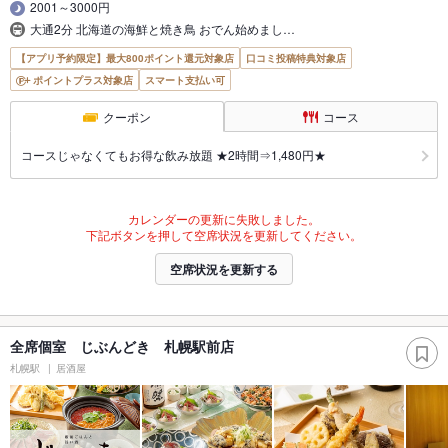
2001～3000円
大通2分 北海道の海鮮と焼き鳥 おでん始めまし…
【アプリ予約限定】最大800ポイント還元対象店
口コミ投稿特典対象店
ポイントプラス対象店
スマート支払い可
クーポン
コース
コースじゃなくてもお得な飲み放題 ★2時間⇒1,480円★
カレンダーの更新に失敗しました。
下記ボタンを押して空席状況を更新してください。
空席状況を更新する
全席個室 じぶんどき 札幌駅前店
札幌駅
居酒屋