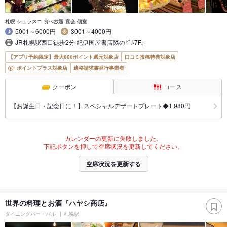
札幌 シュラスコ 食べ放題 宴会 個室
5001～6000円
3001～4000円
JR札幌駅西口徒歩2分 紀伊国屋書店隣のﾋﾞﾙ7F｡
【アプリ予約限定】最大800ポイント還元対象店
口コミ投稿特典対象店
ポイントプラス対象店
適格請求書発行事業者
クーポン
コース
【お誕生日・記念日に！】スペシャルデザートプレート◆1,980円
カレンダーの更新に失敗しました。
下記ボタンを押して空席状況を更新してください。
空席状況を更新する
世界の料理とお酒『ハヤシ商店』
ダイニングバー・バル
札幌駅