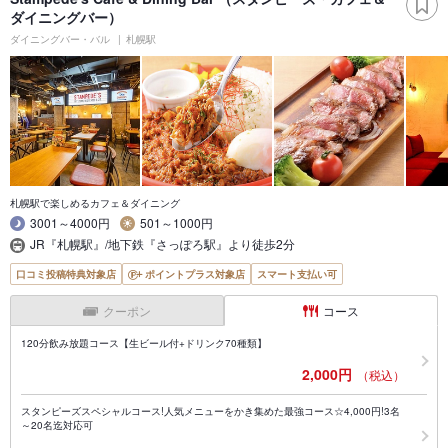
ダイニングバー）
ダイニングバー・バル
札幌駅
札幌駅で楽しめるカフェ＆ダイニング
3001～4000円
501～1000円
JR『札幌駅』/地下鉄『さっぽろ駅』より徒歩2分
口コミ投稿特典対象店
ポイントプラス対象店
スマート支払い可
クーポン
コース
120分飲み放題コース【生ビール付+ドリンク70種類】
2,000円
（税込）
スタンピーズスペシャルコース!人気メニューをかき集めた最強コース☆4,000円!3名
～20名迄対応可