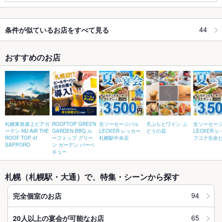
44
条件が似ているお店をすべて見る
おすすめのお店
札幌東急屋上ビアガ
ROOFTOP GREEN
生ソーセージバル
天ぷらとワイン ぶ
生ソーセー
ーデン NU AiR THE
GARDEN BBQ ル
LECKER レッカー
どうの花
LECKER 
ROOF TOP of
ーフトップ グリー
札幌駅中央店
フコク生命
SAPPORO
ン ガーデン バーベ
キュー
札幌（札幌駅・大通）で、特集・シーンから探す
94
完全個室のお店
65
20人以上の宴会が可能なお店