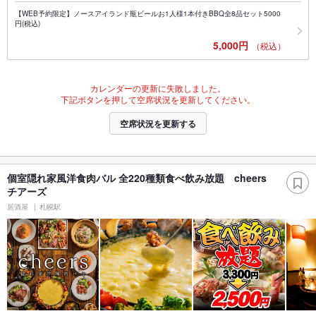
【WEB予約限定】ノースアイランド瓶ビールお1人様1本付きBBQ全8品セット5000
円(税込)
5,000円
（税込）
カレンダーの更新に失敗しました。
下記ボタンを押して空席状況を更新してください。
空席状況を更新する
個室隠れ家風洋食肉バル 全220種類食べ飲み放題 cheers
チアーズ
居酒屋
札幌駅