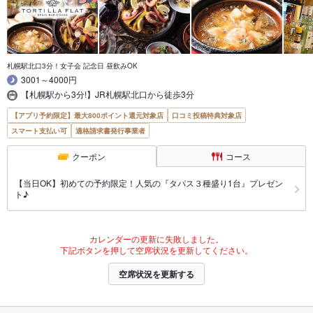
札幌駅北口3分！女子会 記念日 昼飲みOK
3001～4000円
【札幌駅から3分!】JR札幌駅北口から徒歩3分
【アプリ予約限定】最大800ポイント還元対象店
口コミ投稿特典対象店
スマート支払い可
適格請求書発行事業者
クーポン
コース
【当日OK】初めての予約限定！人気の『タパス３種盛り1台』プレゼン
ト♪
カレンダーの更新に失敗しました。
下記ボタンを押して空席状況を更新してください。
空席状況を更新する