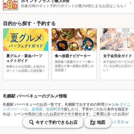
ポイントプラスで最大8倍
対象日時のネット予約でポイントが最大8倍たまるお店はこちら！
目的から探す・予約する
夏グルメ・宴会パーフ
食べ放題ナビゲーター
女子会完全ガイド
ェクトガイド
焼肉食べ放題やスイーツ食べ
女子会向けサービスが
放題など食べ放題お店探しの
ているお得なお店がい
幹事さんのお店探しを強力サ
決定版！
い！
ポート！お店探しの決定版！
札幌駅 バーベキューのグルメ情報
札幌駅 バーベキューのお店一覧です。札幌駅でおすすめの料理ジャンル
ダイニ
ングバー・バル
、
居酒屋
、
各国料理
で探したり、予算やこだわり条件を指定す
れば、シーンや気分に合ったお店がサクサク探せます。ご希望に合ったお店が
見つからなかったら、近隣のエリア
札幌駅
、
札幌大通
もチェックしてみてくだ
もっと見る
今すぐ予約できるお店
地図
さい。ホットペッパーグルメなら、お得なクーポンはもちろん、こだわりメニ
ュー
からあげ
、
刺身
、
カニ料理
や季節のおすすめ料理など、お店の最新情報を
ご紹介しているので安心！24時間使える簡単便利なネット予約が使えるお店も