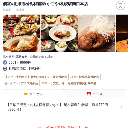
個室×北海道極食材籠家(かごや)札幌駅南口本店
札幌駅
居酒屋
完全個室×高級食材 北海道の旬を堪能
5001～6000円
札幌駅 南口 徒歩2分!
【アプリ予約限定】最大800ポイント還元対象店
口コミ投稿特典対象店
ポイントプラス対象店
スマート支払い可
適格請求書発行事業者
クーポン
コース
【日曜日限定！お1人様何個でも！】 昆布森産2L牡蠣 通常770円
→330円！
カレンダーの更新に失敗しました。