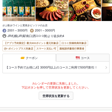
がぶ飲みワインと窯焼きピッツァのお店
2001～3000円
2001～3000円
JR札幌(JR)駅南口(西ｺﾝｺｰｽ側)より徒歩約4
【アプリ予約限定】最大800ポイント還元対象店
口コミ投稿特典対象店
ポイントプラス対象店
スマート支払い可
適格請求書発行事業者
クーポン
コース
【コース予約でお得に♪】3000円以上のコースご利用で500円割引！
カレンダーの更新に失敗しました。
下記ボタンを押して空席状況を更新してください。
空席状況を更新する