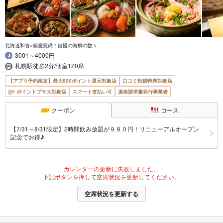
北海道和食×個室完備！自慢の海鮮の数々
3001～4000円
札幌駅徒歩2分/個室120席
【アプリ予約限定】最大800ポイント還元対象店
口コミ投稿特典対象店
ポイントプラス対象店
スマート支払い可
適格請求書発行事業者
クーポン
コース
【7/31～8/31限定】2時間飲み放題が９８０円！リニューアルオープン
記念でお得♪
カレンダーの更新に失敗しました。
下記ボタンを押して空席状況を更新してください。
空席状況を更新する