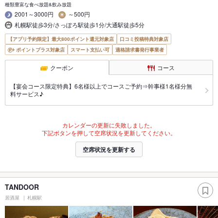
種類豊富な食べ放題&飲み放題
2001～3000円
～500円
札幌駅徒歩3分/さっぽろ駅徒歩1分/大通駅徒歩5分
【アプリ予約限定】最大800ポイント還元対象店
口コミ投稿特典対象店
ポイントプラス対象店
スマート支払い可
適格請求書発行事業者
クーポン
コース
【宴会コース限定特典】6名様以上でコースご予約⇒幹事様1名様分無
料サービス♪
カレンダーの更新に失敗しました。
下記ボタンを押して空席状況を更新してください。
空席状況を更新する
TANDOOR
居酒屋
札幌駅