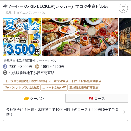
生ソーセージバル LECKER(レッカー) フコク生命ビル店
札幌駅
ダイニングバー・バル
”岩見沢自社工場直送!!"生ソーセージバル
2001～3000円
1001～1500円
札幌駅前通地下歩行空間直結
【アプリ予約限定】最大800ポイント還元対象店
口コミ投稿特典対象店
ポイントプラス対象店
スマート支払い可
適格請求書発行事業者
クーポン
コース
各種宴会に！日曜～木曜限定で4000円以上のコースを500円OFFでご提
供！