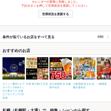
カレンダーの更新に失敗しました。
下記ボタンを押して空席状況を更新してください。
空席状況を更新する
686
条件が似ているお店をすべて見る
おすすめのお店
キリン一番搾りビア
牛角 狸小路4丁目店
炭火居酒屋 炎 札幌
大衆酒場 富士山 札
一鱗酒場
ガーデン 2026さっ
駅中央店
幌大通本店
ぽろ夏まつり 大通
ビアガーデン7丁目
会場
札幌（札幌駅・大通）で、特集・シーンから探す