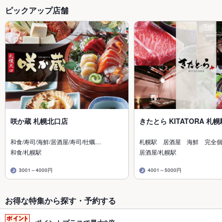
ピックアップ店舗
咲か蔵 札幌北口店
きたとら KITATORA 札
和食/寿司/海鮮/居酒屋/寿司/牡蠣…
札幌駅 居酒屋 海鮮 完全
和食/札幌駅
居酒屋/札幌駅
3001～4000円
4001～5000円
お得な特集から探す・予約する