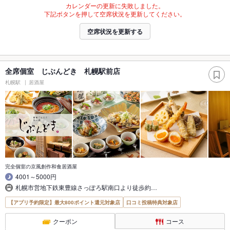
カレンダーの更新に失敗しました。
下記ボタンを押して空席状況を更新してください。
空席状況を更新する
全席個室 じぶんどき 札幌駅前店
札幌駅
居酒屋
完全個室の京風創作和食居酒屋
4001～5000円
札幌市営地下鉄東豊線さっぽろ駅南口より徒歩約…
【アプリ予約限定】最大800ポイント還元対象店
口コミ投稿特典対象店
クーポン
コース