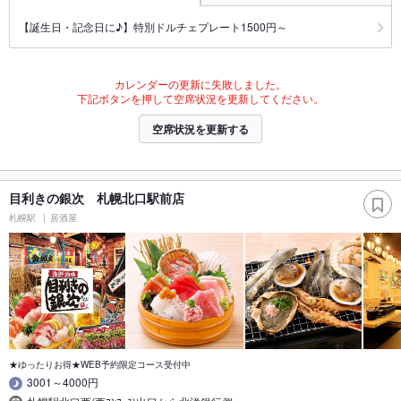
【誕生日・記念日に♪】特別ドルチェプレート1500円～
カレンダーの更新に失敗しました。
下記ボタンを押して空席状況を更新してください。
空席状況を更新する
目利きの銀次 札幌北口駅前店
札幌駅
居酒屋
★ゆったりお得★WEB予約限定コース受付中
3001～4000円