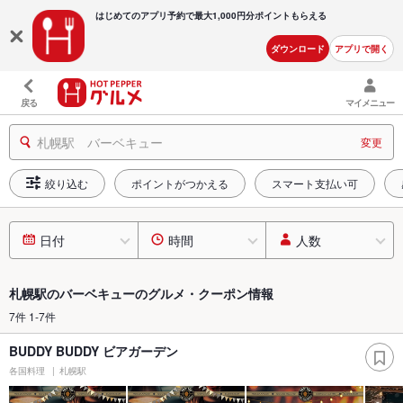
はじめてのアプリ予約で最大
1,000円分ポイントもらえる
ダウンロード
アプリで開く
戻る
マイメニュー
札幌駅 バーベキュー
変更
絞り込む
ポイントがつかえる
スマート支払い可
日付
時間
人数
札幌駅のバーベキューのグルメ・クーポン情報
7件 1-7件
BUDDY BUDDY ビアガーデン
各国料理
札幌駅