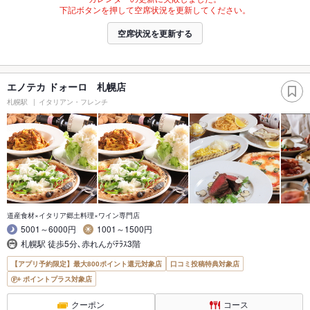
下記ボタンを押して空席状況を更新してください。
空席状況を更新する
エノテカ ドォーロ 札幌店
札幌駅
イタリアン・フレンチ
道産食材×イタリア郷土料理×ワイン専門店
5001～6000円
1001～1500円
札幌駅 徒歩5分､赤れんがﾃﾗｽ3階
【アプリ予約限定】最大800ポイント還元対象店
口コミ投稿特典対象店
ポイントプラス対象店
クーポン
コース