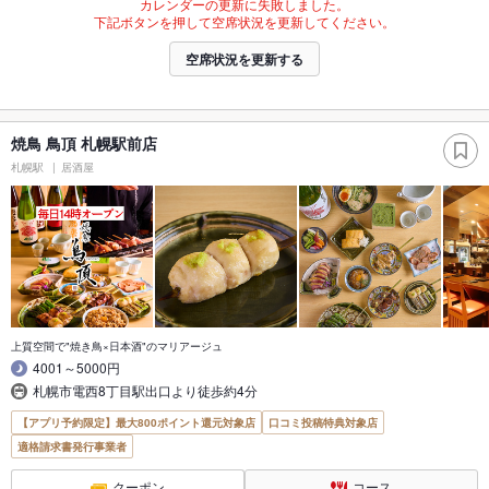
カレンダーの更新に失敗しました。
下記ボタンを押して空席状況を更新してください。
空席状況を更新する
焼鳥 鳥頂 札幌駅前店
札幌駅
居酒屋
上質空間で"焼き鳥×日本酒"のマリアージュ
4001～5000円
札幌市電西8丁目駅出口より徒歩約4分
【アプリ予約限定】最大800ポイント還元対象店
口コミ投稿特典対象店
適格請求書発行事業者
クーポン
コース