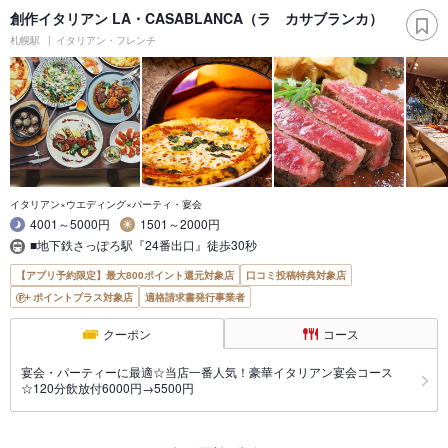
創作イタリアン LA・CASABLANCA（ラ カサブランカ）
札幌駅
イタリアン・フレンチ
イタリアン×ウエディング×パーティ・宴会
4001～5000円
1501～2000円
■地下鉄さっぽろ駅『24番出口』徒歩30秒
【アプリ予約限定】最大800ポイント還元対象店
口コミ投稿特典対象店
ポイントプラス対象店
適格請求書発行事業者
クーポン
コース
宴会・パーティーに最適☆当店一番人気！豪華イタリアン宴会コース
☆120分飲放付6000円→5500円