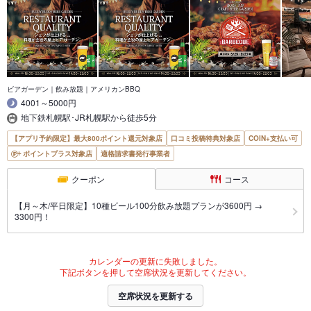
ビアガーデン｜飲み放題｜アメリカンBBQ
4001～5000円
地下鉄札幌駅･JR札幌駅から徒歩5分
【アプリ予約限定】最大800ポイント還元対象店
口コミ投稿特典対象店
COIN+支払い可
ポイントプラス対象店
適格請求書発行事業者
クーポン
コース
【月～木/平日限定】10種ビール100分飲み放題プランが3600円 →
3300円！
カレンダーの更新に失敗しました。
下記ボタンを押して空席状況を更新してください。
空席状況を更新する