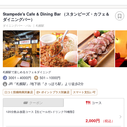
Stampede's Cafe & Dining Bar （スタンピーズ・カフェ＆
ダイニングバー）
ダイニングバー・バル
札幌駅
札幌駅で楽しめるカフェ＆ダイニング
3001～4000円
501～1000円
JR『札幌駅』/地下鉄『さっぽろ駅』より徒歩2分
口コミ投稿特典対象店
ポイントプラス対象店
スマート支払い可
クーポン
コース
120分飲み放題コース【生ビール付+ドリンク70種類】
2,000円
（税込）