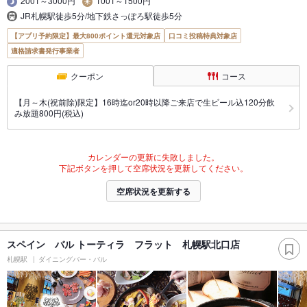
2001～3000円
1001～1500円
JR札幌駅徒歩5分/地下鉄さっぽろ駅徒歩5分
【アプリ予約限定】最大800ポイント還元対象店
口コミ投稿特典対象店
適格請求書発行事業者
クーポン
コース
【月～木(祝前除)限定】16時迄or20時以降ご来店で生ビール込120分飲
み放題800円(税込)
カレンダーの更新に失敗しました。
下記ボタンを押して空席状況を更新してください。
空席状況を更新する
スペイン バル トーティラ フラット 札幌駅北口店
札幌駅
ダイニングバー・バル