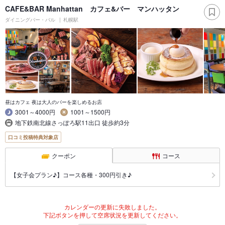
CAFE&BAR Manhattan カフェ&バー マンハッタン
ダイニングバー・バル
札幌駅
昼はカフェ 夜は大人のバーを楽しめるお店
3001～4000円
1001～1500円
地下鉄南北線さっぽろ駅11出口 徒歩約3分
口コミ投稿特典対象店
クーポン
コース
【女子会プラン♪】コース各種・300円引き♪
カレンダーの更新に失敗しました。
下記ボタンを押して空席状況を更新してください。