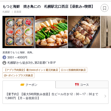
もつと海鮮 焼き鳥にの 札幌駅北口西店【昼飲み×喫煙】
札幌駅
居酒屋
居酒屋でもつと海鮮、焼鳥。
3001～4000円
札幌駅から徒歩3分｡第2道通ﾋﾞﾙ B1F
【アプリ予約限定】最大800ポイント還元対象店
口コミ投稿特典対象店
ポイントプラス対象店
クーポン
コース
【要予約】【最大5時間飲み放題】生ビール付き12：30～17：30まで
1,980円 【月～金祝前日】