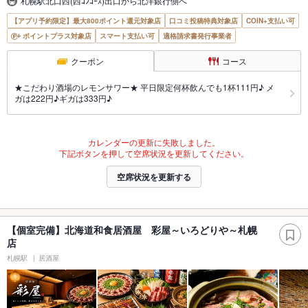
札幌駅北口西(西ｺﾝｺｰｽ)出口から北洋銀行側へ
【アプリ予約限定】最大800ポイント還元対象店
口コミ投稿特典対象店
COIN+支払い可
ポイントプラス対象店
スマート支払い可
適格請求書発行事業者
クーポン
コース
★こだわり酒場のレモンサワー★ 平日限定何杯飲んでも1杯111円♪ メ
ガは222円♪ギガは333円♪
カレンダーの更新に失敗しました。
下記ボタンを押して空席状況を更新してください。
空席状況を更新する
【個室完備】北海道和食居酒屋 彩屋～いろどりや～札幌
店
札幌駅
居酒屋