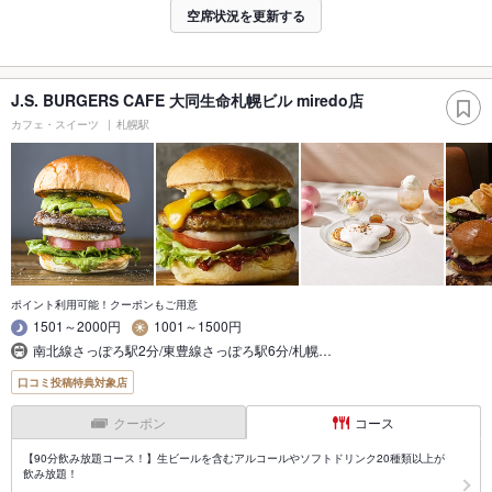
空席状況を更新する
J.S. BURGERS CAFE 大同生命札幌ビル miredo店
カフェ・スイーツ
札幌駅
ポイント利用可能！クーポンもご用意
1501～2000円
1001～1500円
南北線さっぽろ駅2分/東豊線さっぽろ駅6分/札幌…
口コミ投稿特典対象店
クーポン
コース
【90分飲み放題コース！】生ビールを含むアルコールやソフトドリンク20種類以上が
飲み放題！