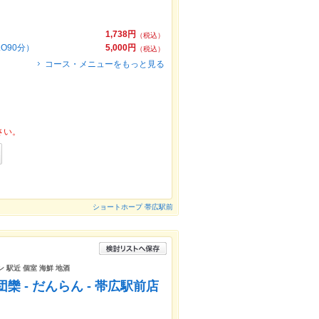
1,738円
（税込）
O90分）
5,000円
（税込）
コース・メニューをもっと見る
さい。
ショートホープ 帯広駅前
 駅近 個室 海鮮 地酒
欒 - だんらん - 帯広駅前店