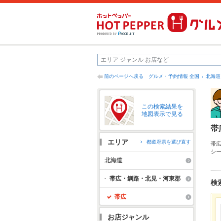
前のページへ戻る
グルメ・予約情報 全国
北海道
この検索結果を
地図表示で見る
帯
エリア
都道府県を選び直す
帯
シ
理
北海道
会
帯広・釧路・北見・河東郡
検
帯広
お店ジャンル