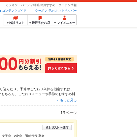
カラオケ・パーティ/帯広のおすすめ・クーポン情報
コンテンツガイド
クーポン 予約 ホットペッパー
検討リスト
最近見たお店
マイメニュー
り込んだり、予算やこだわり条件を指定すれば、
はもちろん、こだわりメニューや季節のおすすめ料
えるお店も拡大中です。友達どうしの飲み会にも、
もっと見る
い。
1/1ページ
 女子会 2次会 運転代行 宴会