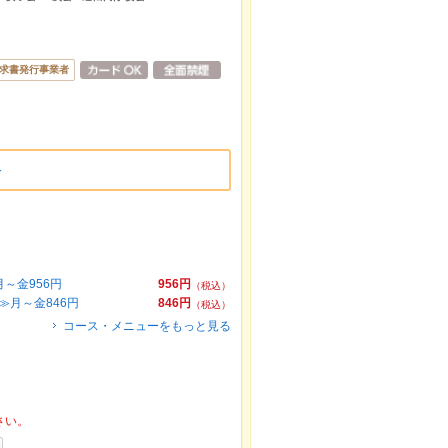
求書発行事業者
料
～金956円
956円
（税込）
≫月～金846円
846円
（税込）
コース・メニューをもっと見る
さい。