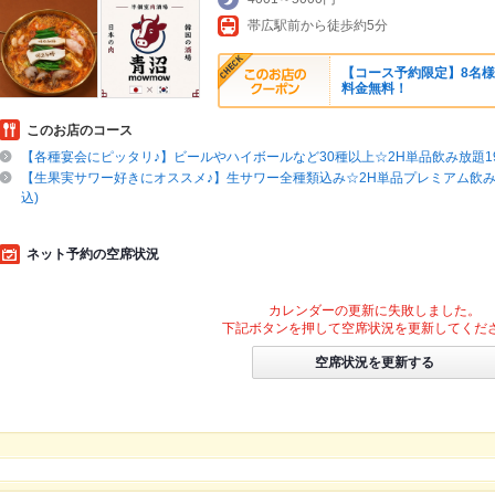
帯広駅前から徒歩約5分
【コース予約限定】8名
料金無料！
このお店のコース
【各種宴会にピッタリ♪】ビールやハイボールなど30種以上☆2H単品飲み放題198
【生果実サワー好きにオススメ♪】生サワー全種類込み☆2H単品プレミアム飲み放
込)
ネット予約の空席状況
カレンダーの更新に失敗しました。
下記ボタンを押して空席状況を更新してくだ
空席状況を更新する