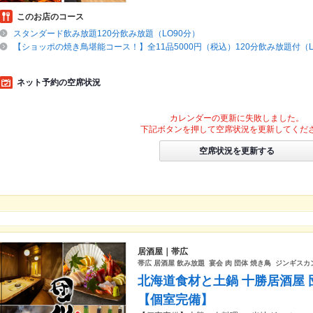
このお店のコース
スタンダード飲み放題120分飲み放題（LO90分）
【ショッポの焼き鳥堪能コース！】全11品5000円（税込）120分飲み放題付（L
ネット予約の空席状況
カレンダーの更新に失敗しました。
下記ボタンを押して空席状況を更新してくだ
空席状況を更新する
居酒屋｜帯広
帯広 居酒屋 飲み放題 宴会 肉 団体 焼き鳥 ジンギスカン
北海道食材と土鍋 十勝居酒屋 団
【個室完備】