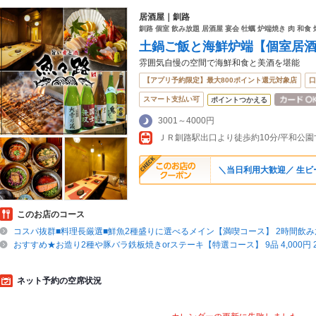
居酒屋｜釧路
釧路 個室 飲み放題 居酒屋 宴会 牡蠣 炉端焼き 肉 和食 
土鍋ご飯と海鮮炉端【個室居酒屋】
雰囲気自慢の空間で海鮮和食と美酒を堪能
【アプリ予約限定】最大800ポイント還元対象店
口
スマート支払い可
ポイントつかえる
3001～4000円
ＪＲ釧路駅出口より徒歩約10分/平和公園
＼当日利用大歓迎／ 生ビ
このお店のコース
コスパ抜群■料理長厳選■鮮魚2種盛りに選べるメイン【満喫コース】 2時間飲み放題 
おすすめ★お造り2種や豚バラ鉄板焼きorステーキ【特選コース】 9品 4,000円 
ネット予約の空席状況