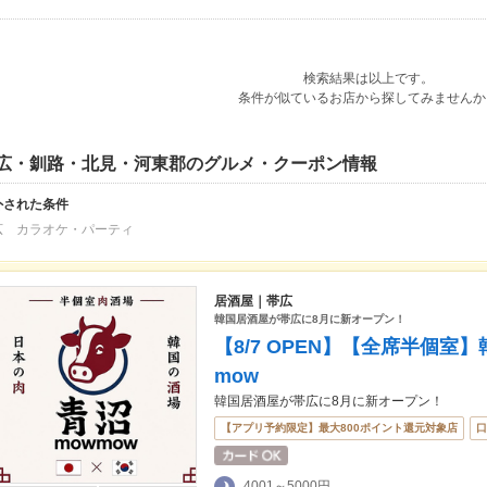
検索結果は以上です。
条件が似ているお店から探してみませんか
広・釧路・北見・河東郡のグルメ・クーポン情報
外された条件
広 カラオケ・パーティ
居酒屋｜帯広
韓国居酒屋が帯広に8月に新オープン！
【8/7 OPEN】【全席半個室
mow
韓国居酒屋が帯広に8月に新オープン！
【アプリ予約限定】最大800ポイント還元対象店
口
4001～5000円