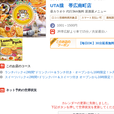
UTA猿 帯広南町店
昼カラオケ 代行3km無料 居酒屋メニュー
口コミ投稿特典対象店
スマート支払い可
適格請
1001～1500円
JR帯広駅より車で15分／共栄通沿い
【毎日OK】30分延長無
このお店のコース
ランチパック≪2時間*ドリンクバー＆ランチ付き・オープンから16時限定！≫月
スイーツパック≪2時間+ドリンクバー＆スイーツ付き オープンから16時限定！
ネット予約の空席状況
カレンダーの更新に失敗しました。
下記ボタンを押して空席状況を更新してくだ