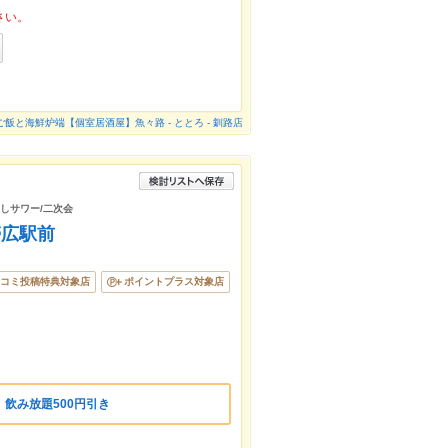
さい。
ご飯と海鮮炉端【個室居酒屋】魚々路 - ととろ - 釧路店
ろしサワー/二次会
帯広駅前
コミ投稿特典対象店
ポイントプラス対象店
定」飲み放題500円引き