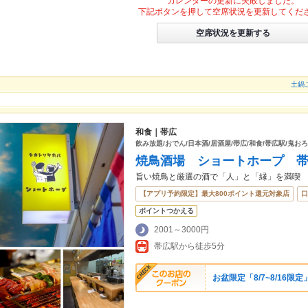
カレンダーの更新に失敗しました。
下記ボタンを押して空席状況を更新してくだ
空席状況を更新する
土鍋
和食｜帯広
飲み放題/おでん/日本酒/居酒屋/帯広/和食/帯広駅/鬼お
焼鳥酒場 ショートホープ 
旨い焼鳥と厳選の酒で「人」と「縁」を満喫
【アプリ予約限定】最大800ポイント還元対象店
口
ポイントつかえる
2001～3000円
帯広駅から徒歩5分
お盆限定「8/7~8/16限