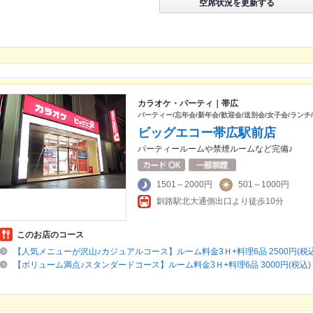
空席状況を更新する
カラオケ・パーティ｜帯広
パーティー/忘年会/新年会/歓迎会/送別会/女子会/ランチ
ビッグエコー帯広駅前店
パーティールームや禁煙ルームなど完備♪
1501～2000円
501～1000円
釧路駅北大通側出口より徒歩10分
このお店のコース
【人気メニューが沢山♪カジュアルコース】ルーム料金3Ｈ+料理6品 2500円(税込
【ボリューム満点♪スタンダードコース】ルーム料金3Ｈ+料理6品 3000円(税込)