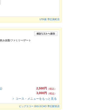
UTA猿 帯広南町店
/飲み放題/ファミリー/デート
)
2,500円
（税込）
3,000円
（税込）
コース・メニューをもっと見る
ビッグエコー BIG ECHO 帯広駅前店