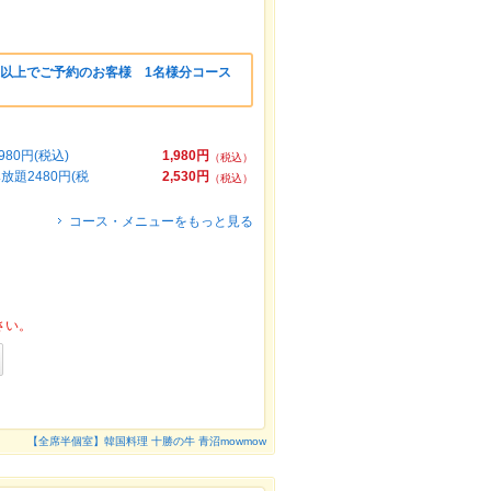
様以上でご予約のお客様 1名様分コース
0円(税込)
1,980円
（税込）
題2480円(税
2,530円
（税込）
コース・メニューをもっと見る
さい。
【全席半個室】韓国料理 十勝の牛 青沼mowmow