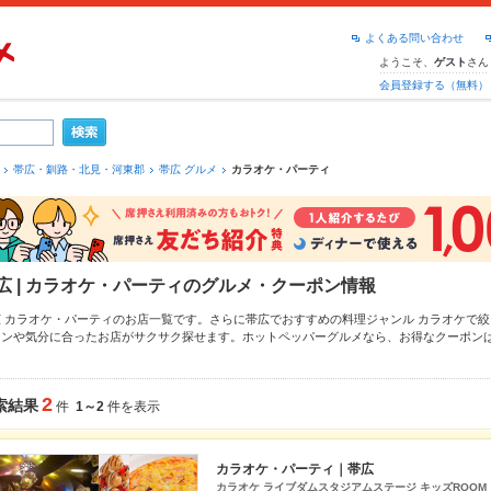
よくある問い合わせ
ようこそ、
さん
ゲスト
会員登録する（無料）
帯広・釧路・北見・河東郡
帯広 グルメ
カラオケ・パーティ
広 | カラオケ・パーティのグルメ・クーポン情報
広 カラオケ・パーティのお店一覧です。さらに帯広でおすすめの料理ジャンル
カラオケ
で絞
ーンや気分に合ったお店がサクサク探せます。ホットペッパーグルメなら、お得なクーポン
など、お店の最新情報をご紹介しているので安心！24時間使える簡単便利なネット予約が使
社の宴会にも、デートやパーティーにもお得に便利にホットペッパーグルメをご利用くださ
2
索結果
件
1～2
件を表示
カラオケ・パーティ｜帯広
カラオケ ライブダムスタジアムステージ キッズROOM