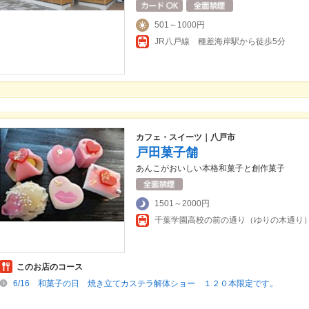
501～1000円
JR八戸線 種差海岸駅から徒歩5分
カフェ・スイーツ｜八戸市
戸田菓子舗
あんこがおいしい本格和菓子と創作菓子
1501～2000円
このお店のコース
6/16 和菓子の日 焼き立てカステラ解体ショー １２０本限定です。