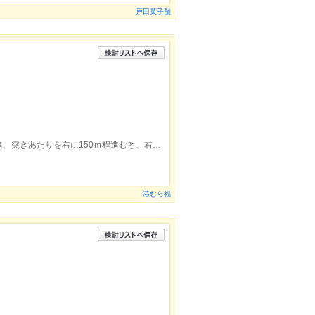
戸田菓子舗
陸奥湊駅北口から湊郵便局前の通りを直進、突きあたりを右に150ｍ程進むと、右側にあります。浪打薬店の向かい。
港むら福