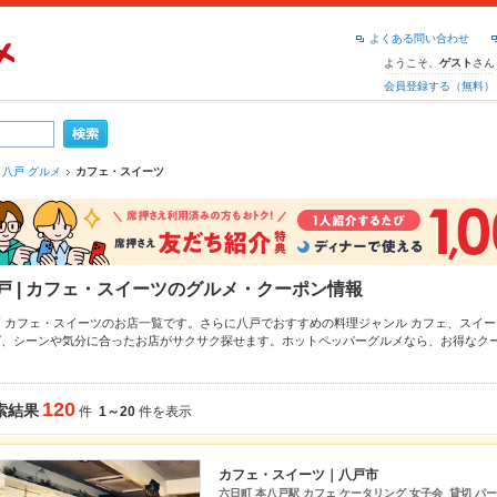
よくある問い合わせ
ようこそ、
さん
ゲスト
会員登録する（無料）
八戸 グルメ
カフェ・スイーツ
戸 | カフェ・スイーツのグルメ・クーポン情報
戸 カフェ・スイーツのお店一覧です。さらに八戸でおすすめの料理ジャンル
カフェ
、
スイー
ば、シーンや気分に合ったお店がサクサク探せます。ホットペッパーグルメなら、お得なク
おすすめ料理など、お店の最新情報をご紹介しているので安心！24時間使える簡単便利なネ
み会にも、会社の宴会にも、デートやパーティーにもお得に便利にホットペッパーグルメを
120
索結果
件
1～20
件を表示
カフェ・スイーツ｜八戸市
六日町 本八戸駅 カフェ ケータリング 女子会 貸切 パ