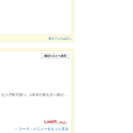
海カフェたねさし
千葉学園高校の前の通り（ゆりの木通り）を八戸駅方面へ、1本目の角を左へ曲がり、50ｍ程進むと、右側にあります。
1,440円
（税込）
コース・メニューをもっと見る