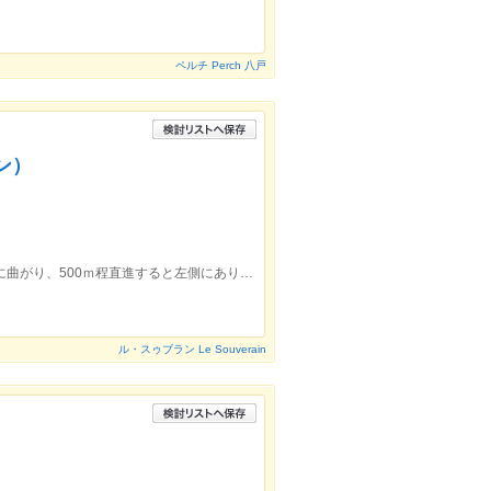
ペルチ Perch 八戸
ラン）
国道45号線からスシロー八戸店前の道路に曲がり、500ｍ程直進すると左側にあります。クリーニングみよし様向かい
ル・スゥブラン Le Souverain