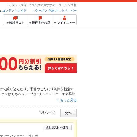
カフェ・スイーツ/八戸のおすすめ・クーポン情報
コンテンツガイド
クーポン 予約 ホットペッパー
検討リスト
最近見たお店
マイメニュー
ツ
で絞り込んだり、予算やこだわり条件を指定す
ーポンはもちろん、こだわりメニュー
ケーキ
や季節
ット予約が使えるお店も拡大中です。友達どうしの
もっと見る
ご利用ください。
1/6ページ
ーティー パンケーキ 推し活