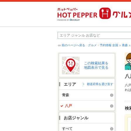
前のページへ戻る
グルメ・予約情報 全国
青森
この検索結果を
地図表示で見る
八
エリア
都道府県を選び直す
八
れ
の
青森
飲
八戸
検
お店ジャンル
すべて