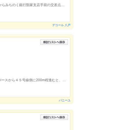
赤毛のアン青葉店から徒歩１分、45号線からみちのく銀行類家支店手前の交差点を曲がり、100m程進むと右側にあります。
デコール 八戸
ユニバース小中野店から徒歩２分、ユニバースから４５号線側に200m程進むと、左手にあります。交差点角のお店。
バニーユ