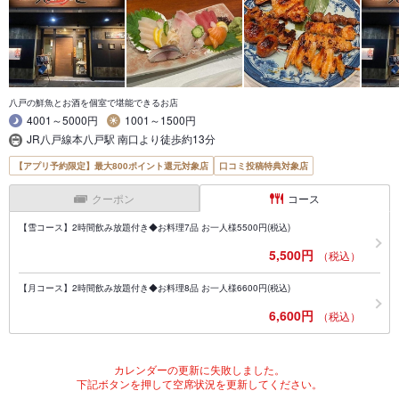
八戸の鮮魚とお酒を個室で堪能できるお店
4001～5000円
1001～1500円
JR八戸線本八戸駅 南口より徒歩約13分
【アプリ予約限定】最大800ポイント還元対象店
口コミ投稿特典対象店
クーポン
コース
【雪コース】2時間飲み放題付き◆お料理7品 お一人様5500円(税込)
5,500円
（税込）
【月コース】2時間飲み放題付き◆お料理8品 お一人様6600円(税込)
6,600円
（税込）
カレンダーの更新に失敗しました。
下記ボタンを押して空席状況を更新してください。