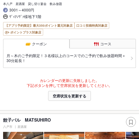
本八戸 居酒屋 貸し切り宴会 飲み放題
3001～4000円
ｳﾞｨｱﾉｳﾞｧ様地下1階
【アプリ予約限定】最大350ポイント還元対象店
口コミ投稿特典対象店
ポイントプラス対象店
クーポン
コース
月～木のご予約限定！３名様以上のコースでのご予約で飲み放題時間＋
30分延長！
カレンダーの更新に失敗しました。
下記ボタンを押して空席状況を更新してください。
空席状況を更新する
餃子バル MATSUHIRO
八戸市
居酒屋