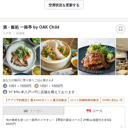
空席状況を更新する
酒・飯処 一路亭 by OAK Child
八戸市
居酒屋
あなたの毎日に寄り添うごはん屋さん♪
1001～1500円
1001～1500円
ｱﾊﾟﾎﾃﾙ<本八戸>1Fに店舗を構えております
【アプリ予約限定】最大350ポイント還元対象店
口コミ投稿特典対象店
COIN+支払い可
クーポン
コース
旬の食材を使った一路亭のイチオシ！【季節の宴会コース】2H飲み放題付き全9品
6000円