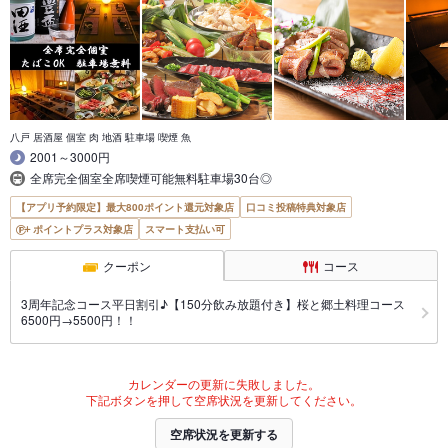
八戸 居酒屋 個室 肉 地酒 駐車場 喫煙 魚
2001～3000円
全席完全個室全席喫煙可能無料駐車場30台◎
【アプリ予約限定】最大800ポイント還元対象店
口コミ投稿特典対象店
ポイントプラス対象店
スマート支払い可
クーポン
コース
3周年記念コース平日割引♪【150分飲み放題付き】桜と郷土料理コース
6500円→5500円！！
カレンダーの更新に失敗しました。
下記ボタンを押して空席状況を更新してください。
空席状況を更新する