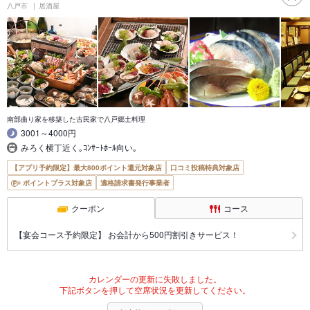
八戸市
居酒屋
南部曲り家を移築した古民家で八戸郷土料理
3001～4000円
みろく横丁近く｡ｺﾝｻｰﾄﾎｰﾙ向い｡
【アプリ予約限定】最大800ポイント還元対象店
口コミ投稿特典対象店
ポイントプラス対象店
適格請求書発行事業者
クーポン
コース
【宴会コース予約限定】 お会計から500円割引きサービス！
カレンダーの更新に失敗しました。
下記ボタンを押して空席状況を更新してください。