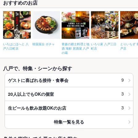
おすすめのお店
いろはにほへと 八
韓国屋台 ポチャ
青森の郷土料理と地
いろり家 八戸三日
とりいちず 
戸八日町店
酒 海鮮 居酒屋 八戸
町店
戸店
の蔵
八戸で、特集・シーンから探す
9
ゲストに喜ばれる接待・食事会
3
20人以上でもOKの個室
3
生ビールも飲み放題OKのお店
特集一覧を見る