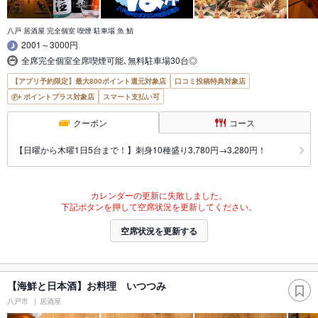
八戸 居酒屋 完全個室 喫煙 駐車場 魚 鯖
2001～3000円
全席完全個室全席喫煙可能､無料駐車場30台◎
【アプリ予約限定】最大800ポイント還元対象店
口コミ投稿特典対象店
ポイントプラス対象店
スマート支払い可
クーポン
コース
【日曜から木曜1日5台まで！】刺身10種盛り3,780円→3,280円！
カレンダーの更新に失敗しました。
下記ボタンを押して空席状況を更新してください。
空席状況を更新する
【海鮮と日本酒】お料理 いつつみ
八戸市
居酒屋