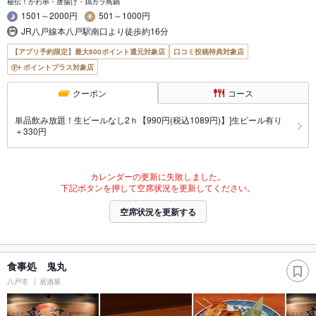
秘伝！かわ串・唐揚げ・鶏ガラ鳥鍋
1501～2000円
501～1000円
JR八戸線本八戸駅南口より徒歩約16分
【アプリ予約限定】最大800ポイント還元対象店
口コミ投稿特典対象店
ポイントプラス対象店
クーポン
コース
単品飲み放題！生ビールなし2ｈ【990円(税込1089円)】]生ビール有り
＋330円
カレンダーの更新に失敗しました。
下記ボタンを押して空席状況を更新してください。
空席状況を更新する
食事処 鬼丸
八戸市
居酒屋