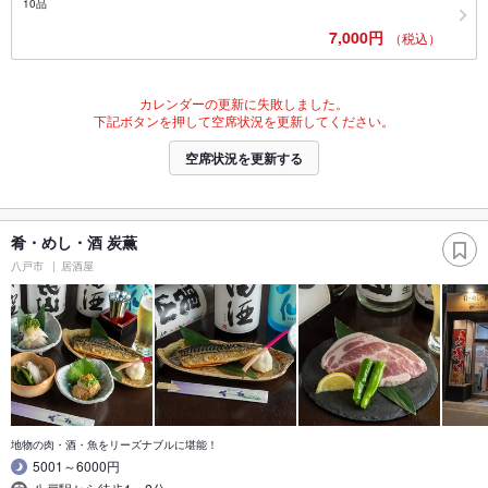
10品
7,000円
（税込）
カレンダーの更新に失敗しました。
下記ボタンを押して空席状況を更新してください。
空席状況を更新する
肴・めし・酒 炭薫
八戸市
居酒屋
地物の肉・酒・魚をリーズナブルに堪能！
5001～6000円