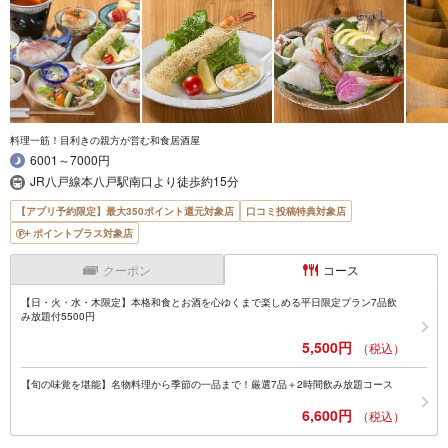
料理一筋！目利きの親方が営む和食居酒屋
6001～7000円
JR八戸線本八戸駅南口より徒歩約15分
【アプリ予約限定】最大350ポイント還元対象店
口コミ投稿特典対象店
ポイントプラス対象店
クーポン
コース
【日・火・水・木限定】本格和食とお酒を心ゆくまで楽しめる平日限定プラン7品飲
み放題付5500円
5,500円
（税込）
【旬の味覚を堪能】名物料理から季節の一品まで！厳選7品＋2時間飲み放題コース
6,600円
（税込）