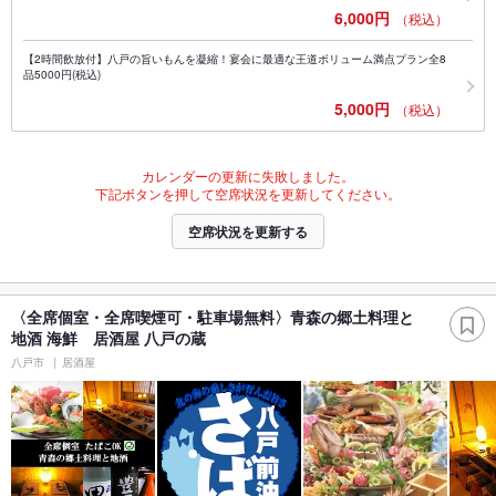
6,000円
（税込）
【2時間飲放付】八戸の旨いもんを凝縮！宴会に最適な王道ボリューム満点プラン全8
品5000円(税込)
5,000円
（税込）
カレンダーの更新に失敗しました。
下記ボタンを押して空席状況を更新してください。
空席状況を更新する
〈全席個室・全席喫煙可・駐車場無料〉青森の郷土料理と
地酒 海鮮 居酒屋 八戸の蔵
八戸市
居酒屋