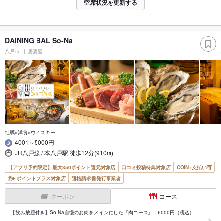
空席状況を更新する
DAINING BAL So-Na
八戸市
居酒屋
牡蠣×洋食×ウイスキー
4001～5000円
JR八戸線 / 本八戸駅 徒歩12分(910m)
【アプリ予約限定】最大350ポイント還元対象店
口コミ投稿特典対象店
COIN+支払い可
ポイントプラス対象店
適格請求書発行事業者
クーポン
コース
【飲み放題付き】So-Na自慢のお肉をメインにした『肉コース』：6000円（税込）