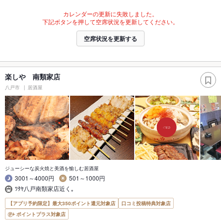
カレンダーの更新に失敗しました。
下記ボタンを押して空席状況を更新してください。
空席状況を更新する
楽しや 南類家店
八戸市
居酒屋
ジューシーな炭火焼と美酒を愉しむ居酒屋
3001～4000円
501～1000円
ﾂﾀﾔ八戸南類家店近く｡
【アプリ予約限定】最大350ポイント還元対象店
口コミ投稿特典対象店
ポイントプラス対象店