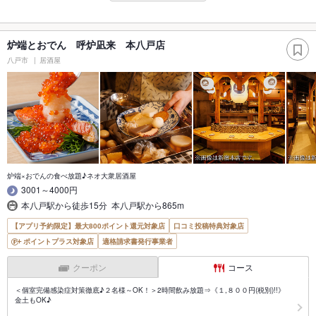
炉端とおでん 呼炉凪来 本八戸店
八戸市
居酒屋
炉端×おでんの食べ放題♪ネオ大衆居酒屋
3001～4000円
本八戸駅から徒歩15分 本八戸駅から865m
【アプリ予約限定】最大800ポイント還元対象店
口コミ投稿特典対象店
ポイントプラス対象店
適格請求書発行事業者
クーポン
コース
＜個室完備感染症対策徹底♪２名様～OK！＞2時間飲み放題⇒《１,８００円(税別)!!》
金土もOK♪