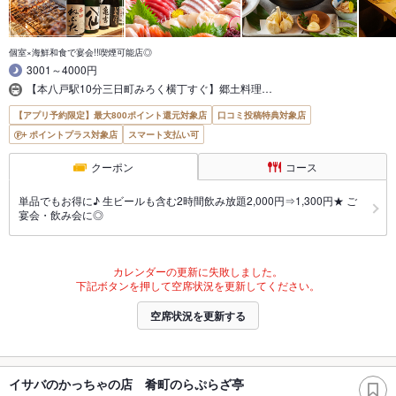
個室×海鮮和食で宴会!!喫煙可能店◎
3001～4000円
【本八戸駅10分三日町みろく横丁すぐ】郷土料理…
【アプリ予約限定】最大800ポイント還元対象店
口コミ投稿特典対象店
ポイントプラス対象店
スマート支払い可
クーポン
コース
単品でもお得に♪ 生ビールも含む2時間飲み放題2,000円⇒1,300円★ ご
宴会・飲み会に◎
カレンダーの更新に失敗しました。
下記ボタンを押して空席状況を更新してください。
空席状況を更新する
イサバのかっちゃの店 肴町のらぷらざ亭