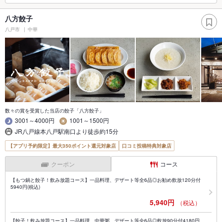
八方餃子
八戸市
中華
数々の賞を受賞した当店の餃子「八方餃子」
3001～4000円
1001～1500円
JR八戸線本八戸駅南口より徒歩約15分
【アプリ予約限定】最大350ポイント還元対象店
口コミ投稿特典対象店
クーポン
コース
【もつ鍋と餃子！飲み放題コース】一品料理、デザート等全6品◎お勧め飲放120分付
5940円(税込)
5,940円
（税込）
【餃子！飲み放題コース】一品料理、中華粥、デザート等全6品◎飲放90分付4180円