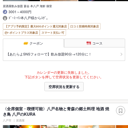
居酒屋飲み放題 宴会 本八戸 海鮮 個室
3001～4000円
ﾄﾞｰﾐｰｲﾝ本八戸様からｽｸﾞ｡
【アプリ予約限定】最大800ポイント還元対象店
口コミ投稿特典対象店
ポイントプラス対象店
スマート支払い可
クーポン
コース
【あたらよSNSフォローで】飲み放題90分→120分に！
カレンダーの更新に失敗しました。
下記ボタンを押して空席状況を更新してください。
空席状況を更新する
〈全席個室・喫煙可能〉八戸名物と青森の郷土料理 地酒 焼
き鳥 八戸のKURA
八戸市
居酒屋