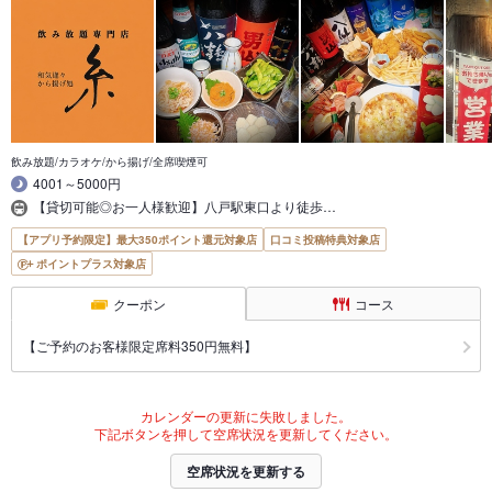
飲み放題/カラオケ/から揚げ/全席喫煙可
4001～5000円
【貸切可能◎お一人様歓迎】八戸駅東口より徒歩…
【アプリ予約限定】最大350ポイント還元対象店
口コミ投稿特典対象店
ポイントプラス対象店
クーポン
コース
【ご予約のお客様限定席料350円無料】
カレンダーの更新に失敗しました。
下記ボタンを押して空席状況を更新してください。
空席状況を更新する