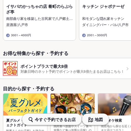
イサバのかっちゃの店 肴町のらぷら
キッチン ジャポナーゼ
ざ亭
南部曲り家を移築した古民家で八戸郷土…
和モダンな隠れ家キッチン
居酒屋/八戸市
ダイニングバー・バル/八戸市
3001～4000円
2001～3000円
お得な特集から探す・予約する
ポイントプラスで最大8倍
対象日時のネット予約でポイントが最大8倍たまるお店はこちら！
目的から探す・予約する
今すぐ予約できるお店
地図
夏グルメ・宴会パーフ
食べ放題ナビゲーター
カラオケ検索
ェクトガイド
焼肉食べ放題やスイーツ食べ
現在地から探せる近く
放題など食べ放題お店探しの
オケ店はコチラ！
幹事さんのお店探しを強力サ