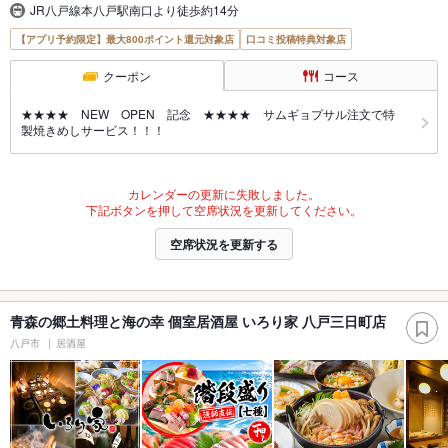
JR八戸線本八戸駅南口より徒歩約14分
【アプリ予約限定】最大800ポイント還元対象店
口コミ投稿特典対象店
クーポン
コース
★★★★ NEW OPEN 記念 ★★★★ サムギョプサル注文で特
製焼きめしサービス！！！
カレンダーの更新に失敗しました。
下記ボタンを押して空席状況を更新してください。
空席状況を更新する
青森の郷土料理と海の幸 個室居酒屋 いろり家 八戸三日町店
八戸市
居酒屋