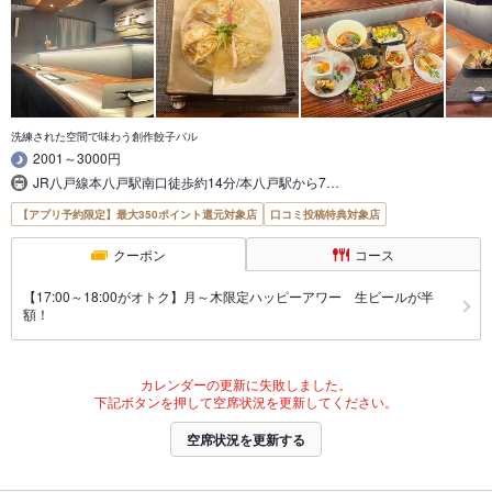
洗練された空間で味わう創作餃子バル
2001～3000円
JR八戸線本八戸駅南口徒歩約14分/本八戸駅から7…
【アプリ予約限定】最大350ポイント還元対象店
口コミ投稿特典対象店
クーポン
コース
【17:00～18:00がオトク】月～木限定ハッピーアワー 生ビールが半
額！
カレンダーの更新に失敗しました。
下記ボタンを押して空席状況を更新してください。
空席状況を更新する