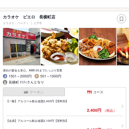
カラオケ ピエロ 長横町店
カラオケ・パーティ
八戸市
遅めの宴会も安心。AM5:00までたっぷり営業
1501～2000円
501～1000円
長横町 ｱﾐﾃｨさんとなり
クーポン
コース
【一般】アルコール飲み放題2,400円【室料別】
2,400円
（税込）
【会員】アルコール飲み放題2,100円【室料別】