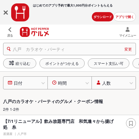
はじめてのアプリ予約で最大
1,000円分ポイントもらえる
ダウンロード
アプリで開く
戻る
マイメニュー
八戸 カラオケ・パーティ
変更
絞り込む
ポイントがつかえる
スマート支払い可
日付
時間
人数
八戸のカラオケ・パーティのグルメ・クーポン情報
2件 1-2件
【7/1リニューアル】飲み放題専門店 和気逢々から揚げ
処 糸
居酒屋
八戸市