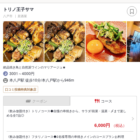
トリノ王子サマ
八戸市
居酒屋
絶品焼き鳥と自然派ワインのマリアージュ★
3001～4000円
本八戸駅 徒歩10分/本八戸駅から946m
口コミ投稿特典対象店
クーポン
コース
《飲み放題付き》トリノコース◆自慢の串焼きから、サラダ/前菜・温菜・〆まで楽し
める全7品◎
6,000円
（税込）
《飲み放題付き》フタリノコース◆2名様専用の串焼きメインのコースプランお料理