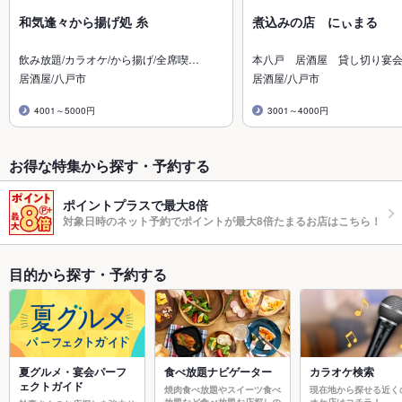
和気逢々から揚げ処 糸
煮込みの店 にぃまる
飲み放題/カラオケ/から揚げ/全席喫…
本八戸 居酒屋 貸し切り宴
居酒屋/八戸市
居酒屋/八戸市
4001～5000円
3001～4000円
お得な特集から探す・予約する
ポイントプラスで最大8倍
対象日時のネット予約でポイントが最大8倍たまるお店はこちら！
目的から探す・予約する
夏グルメ・宴会パーフ
食べ放題ナビゲーター
カラオケ検索
ェクトガイド
焼肉食べ放題やスイーツ食べ
現在地から探せる近く
放題など食べ放題お店探しの
オケ店はコチラ！