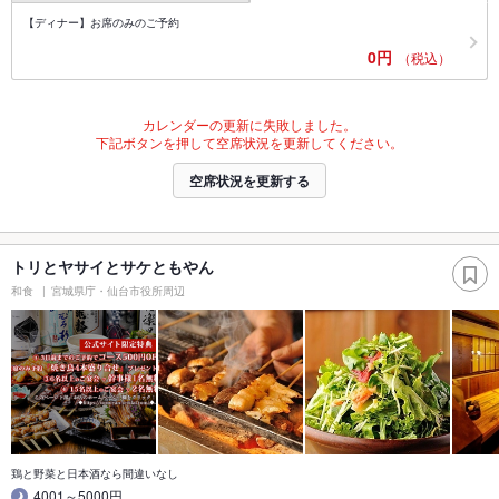
【ディナー】お席のみのご予約
0円
（税込）
カレンダーの更新に失敗しました。
下記ボタンを押して空席状況を更新してください。
空席状況を更新する
トリとヤサイとサケともやん
和食
宮城県庁・仙台市役所周辺
鶏と野菜と日本酒なら間違いなし
4001～5000円