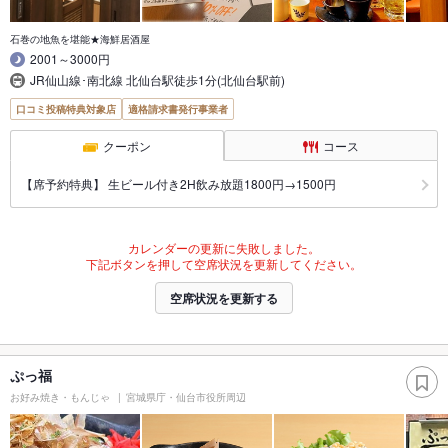
石巻の地魚を堪能★海鮮居酒屋
2001～3000円
JR仙山線･南北線 北仙台駅徒歩1分(北仙台駅前)
口コミ投稿特典対象店
適格請求書発行事業者
クーポン
コース
【席予約特典】 生ビール付き2H飲み放題1800円→1500円
カレンダーの更新に失敗しました。
下記ボタンを押して空席状況を更新してください。
空席状況を更新する
ぷっ福
お好み焼き・もんじゃ
宮城県庁・仙台市役所周辺