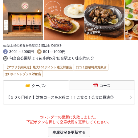
仙台/上杉の和食居酒屋◎２階は全て個室♪
3001～4000円
501～1000円
勾当台公園駅より徒歩約5分/仙台駅より徒歩約20分
【アプリ予約限定】最大800ポイント還元対象店
口コミ投稿特典対象店
ポイントプラス対象店
クーポン
コース
【５００円引き】対象コースをお得に！！ご宴会！会食に最適◎
カレンダーの更新に失敗しました。
下記ボタンを押して空席状況を更新してください。
空席状況を更新する