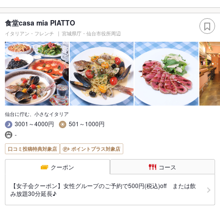
食堂casa mia PIATTO
イタリアン・フレンチ
宮城県庁・仙台市役所周辺
仙台に佇む、小さなイタリア
3001～4000円
501～1000円
-
口コミ投稿特典対象店
ポイントプラス対象店
クーポン
コース
【女子会クーポン】女性グループのご予約で500円(税込)off または飲
み放題30分延長♪