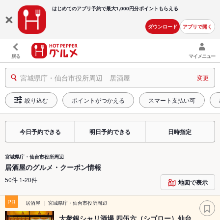
はじめてのアプリ予約で最大
1,000円分ポイントもらえる
ダウンロード
アプリで開く
戻る
マイメニュー
宮城県庁・仙台市役所周辺 居酒屋
変更
絞り込む
ポイントがつかえる
スマート支払い可
今日予約できる
明日予約できる
日時指定
宮城県庁・仙台市役所周辺
居酒屋のグルメ・クーポン情報
50件 1-20件
地図で表示
PR
居酒屋
宮城県庁・仙台市役所周辺
大衆銀シャリ酒場 四伍六（シゴロー）仙台