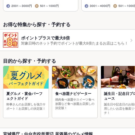
2001～3000円
501～1000円
3001～4000円
501～100
お得な特集から探す・予約する
ポイントプラスで最大8倍
対象日時のネット予約でポイントが最大8倍たまるお店はこちら！
目的から探す・予約する
夏グルメ・宴会パーフ
食べ放題ナビゲーター
誕生日・記念日プ
ェクトガイド
ュース
焼肉食べ放題やスイーツ食べ
放題など食べ放題お店探しの
幹事さんのお店探しを強力サ
誕生日や記念日のお祝
決定版！
ポート！お店探しの決定版！
用したいお店を徹底リ
チ！
宮城県庁・仙台市役所周辺 居酒屋のグルメ情報