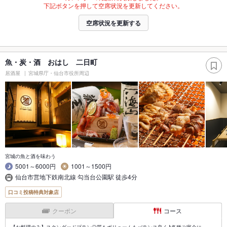
下記ボタンを押して空席状況を更新してください。
空席状況を更新する
魚・炭・酒 おはし 二日町
居酒屋
宮城県庁・仙台市役所周辺
宮城の魚と酒を味わう
5001～6000円
1001～1500円
仙台市営地下鉄南北線 勾当台公園駅 徒歩4分
口コミ投稿特典対象店
クーポン
コース
【お料理のみ】スタンダードプラン◎質もボリュームもバランス良く♪各種ご宴会に