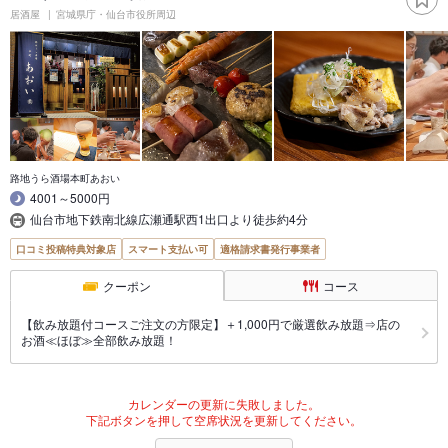
居酒屋
宮城県庁・仙台市役所周辺
路地うら酒場本町あおい
4001～5000円
仙台市地下鉄南北線広瀬通駅西1出口より徒歩約4分
口コミ投稿特典対象店
スマート支払い可
適格請求書発行事業者
クーポン
コース
【飲み放題付コースご注文の方限定】＋1,000円で厳選飲み放題⇒店の
お酒≪ほぼ≫全部飲み放題！
カレンダーの更新に失敗しました。
下記ボタンを押して空席状況を更新してください。