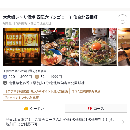
大衆銀シャリ酒場 四伍六（シゴロー）仙台北四番町
居酒屋
宮城県庁・仙台市役所周辺
圧倒的コスパの毎日通える居酒屋！
2001～3000円
501～1000円
南北線北四番丁駅徒歩1分/南北線勾当台公園駅徒…
【アプリ予約限定】最大800ポイント還元対象店
口コミ投稿特典対象店
ポイントプラス対象店
クーポン
コース
平日.土日限定！！ご宴会コースのお客様8名様毎に1名様無料！！(金、
祝前日はご利用不可)