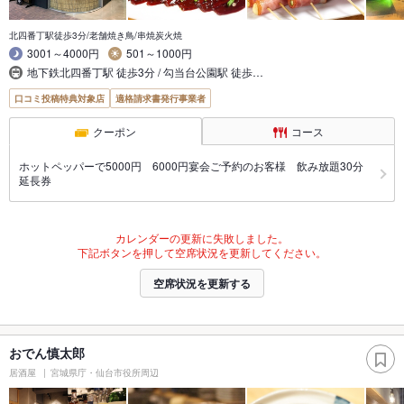
北四番丁駅徒歩3分/老舗焼き鳥/串焼炭火焼
3001～4000円
501～1000円
地下鉄北四番丁駅 徒歩3分 / 勾当台公園駅 徒歩…
口コミ投稿特典対象店
適格請求書発行事業者
クーポン
コース
ホットペッパーで5000円 6000円宴会ご予約のお客様 飲み放題30分
延長券
カレンダーの更新に失敗しました。
下記ボタンを押して空席状況を更新してください。
空席状況を更新する
おでん慎太郎
居酒屋
宮城県庁・仙台市役所周辺