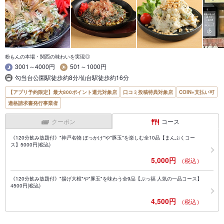
粉もんの本場・関西の味わいを実現◎
3001～4000円
501～1000円
勾当台公園駅徒歩約8分/仙台駅徒歩約16分
【アプリ予約限定】最大800ポイント還元対象店
口コミ投稿特典対象店
COIN+支払い可
適格請求書発行事業者
クーポン
コース
《120分飲み放題付》"神戸名物 ぼっかけ"や"豚玉"を楽しむ全10品【まんぷくコー
ス】5000円(税込)
5,000円
（税込）
《120分飲み放題付》"揚げ大根"や"豚玉"を味わう全9品【ぷっ福 人気の一品コース】
4500円(税込)
4,500円
（税込）