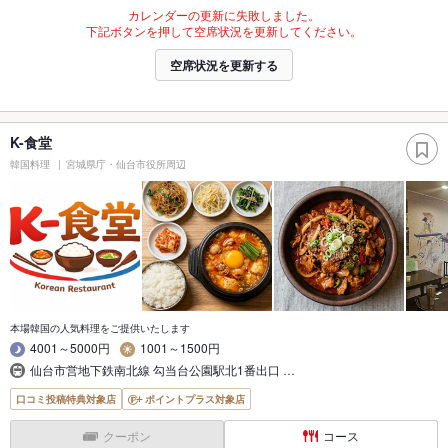
カレンダーの更新に失敗しました。
下記ボタンを押して空席状況を更新してください。
空席状況を更新する
K-食堂
韓国料理
宮城県庁・仙台市役所周辺
本場韓国の人気料理をご提供いたします
4001～5000円
1001～1500円
仙台市営地下鉄南北線 勾当台公園駅北1番出口 …
口コミ投稿特典対象店
ポイントプラス対象店
クーポン
コース