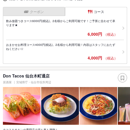
クーポン
コース
飲み放題つきコース6000円(税込)。2名様からご利用可能です！ご予算に合わせて承
ります★
6,000円
（税込）
おまかせお料理コース4000円(税込)。2名様から利用可能！内容はスタッフにおたず
ねください☆
4,000円
（税込）
Don Tacos 仙台木町通店
居酒屋
宮城県庁・仙台市役所周辺
タコス＆チキンの専門店で昼も夜も満喫！