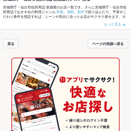
宮城県庁・仙台市役所周辺 居酒屋のお店一覧です。さらに宮城県庁・仙台市役
所周辺でおすすめの料理ジャンル
和風
、
海鮮
、
創作
で絞り込んだり、予算やこ
だわり条件を指定すれば、シーンや気分に合ったお店がサクサク探せます。ホ
ットペッパーグルメなら、お得なクーポンはもちろん、こだわりメニュー
から
もっと見る
あげ
、
馬刺し
、
お茶漬け
や季節のおすすめ料理など、お店の最新情報をご紹介
しているので安心！24時間使える簡単便利なネット予約が使えるお店も拡大中
です。友達どうしの飲み会にも、会社の宴会にも、デートやパーティーにもお
得に便利にホットペッパーグルメをご利用ください。
戻る
ページの先頭へ戻る