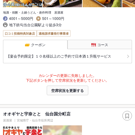
地酒・焼酎・土鍋うどん・創作料理 居酒屋
4001～5000円
501～1000円
地下鉄勾当台公園駅より徒歩3分
口コミ投稿特典対象店
適格請求書発行事業者
クーポン
コース
【宴会予約限定】１０名様以上のご予約で日本酒１升瓶サービス
カレンダーの更新に失敗しました。
下記ボタンを押して空席状況を更新してください。
空席状況を更新する
オオギヤと宇奈とと 仙台国分町店
居酒屋
宮城県庁・仙台市役所周辺