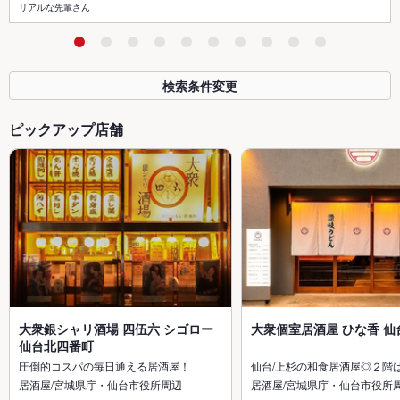
リアルな先輩さん
検索条件変更
ピックアップ店舗
大衆銀シャリ酒場 四伍六 シゴロー
大衆個室居酒屋 ひな香 仙
仙台北四番町
圧倒的コスパの毎日通える居酒屋！
仙台/上杉の和食居酒屋◎２階
居酒屋/宮城県庁・仙台市役所周辺
居酒屋/宮城県庁・仙台市役所