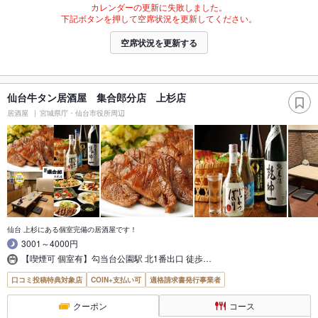
カレンダーの更新に失敗しました。
下記ボタンを押して空席状況を更新してください。
空席状況を更新する
仙台牛タン居酒屋 集合郎分店 上杉店
居酒屋
宮城県庁・仙台市役所周辺
仙台 上杉にある個室完備の居酒屋です！
3001～4000円
【喫煙可 個室有】勾当台公園駅 北1番出口 徒歩…
口コミ投稿特典対象店
COIN+支払い可
適格請求書発行事業者
クーポン
コース