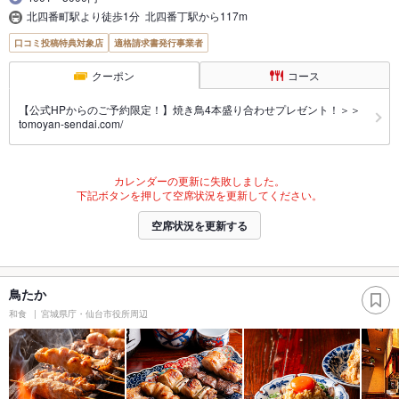
北四番町駅より徒歩1分 北四番丁駅から117m
口コミ投稿特典対象店
適格請求書発行事業者
クーポン
コース
【公式HPからのご予約限定！】焼き鳥4本盛り合わせプレゼント！＞＞
tomoyan-sendai.com/
カレンダーの更新に失敗しました。
下記ボタンを押して空席状況を更新してください。
空席状況を更新する
鳥たか
和食
宮城県庁・仙台市役所周辺