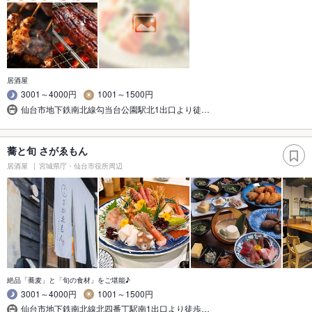
居酒屋
3001～4000円
1001～1500円
仙台市地下鉄南北線勾当台公園駅北1出口より徒…
蕎と旬 さがゑもん
居酒屋
宮城県庁・仙台市役所周辺
絶品「蕎麦」と「旬の食材」をご堪能♪
3001～4000円
1001～1500円
仙台市地下鉄南北線北四番丁駅南1出口より徒歩…