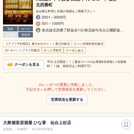
北四番町
仙台郷土料理と全国の地酒をご堪能下さい！
2001～3000円
501～1000円
個室
カード
南北線北四番丁駅徒歩1分/南北線勾当台公園駅徒…
禁煙席
喫煙席
【アプリ予約限定】最大800ポイント還元対象店
口コミ投稿特典対象店
ポイントプラス対象店
ネット予約可
クーポンあり
平日.土日限定！！ご宴会コースのお客様8名様毎に1名様無
クーポンを見る
料！！(金、祝前日はご利用不可)
カレンダーの更新に失敗しました。
下記ボタンを押して空席状況を更新してください。
空席状況を更新する
大衆個室居酒屋 ひな香 仙台上杉店
居酒屋
宮城県庁・仙台市役所周辺