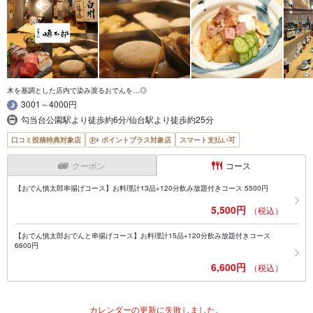
木を基調とした店内で染み渡るおでんを…◎
3001～4000円
勾当台公園駅より徒歩約6分/仙台駅より徒歩約25分
口コミ投稿特典対象店
ポイントプラス対象店
スマート支払い可
クーポン
コース
【おでん慎太郎串揚げコース】お料理計13品+120分飲み放題付きコース 5500円
5,500円
（税込）
【おでん慎太郎おでんと串揚げコース】お料理計15品+120分飲み放題付きコース
6600円
6,600円
（税込）
カレンダーの更新に失敗しました。