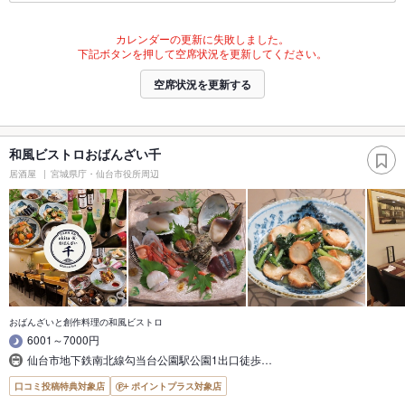
カレンダーの更新に失敗しました。
下記ボタンを押して空席状況を更新してください。
空席状況を更新する
和風ビストロおばんざい千
居酒屋
宮城県庁・仙台市役所周辺
おばんざいと創作料理の和風ビストロ
6001～7000円
仙台市地下鉄南北線勾当台公園駅公園1出口徒歩…
口コミ投稿特典対象店
ポイントプラス対象店