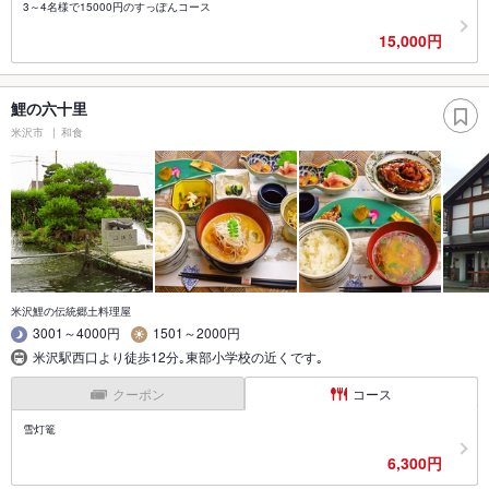
3～4名様で15000円のすっぽんコース
15,000円
鯉の六十里
米沢市
和食
米沢鯉の伝統郷土料理屋
3001～4000円
1501～2000円
米沢駅西口より徒歩12分｡東部小学校の近くです｡
クーポン
コース
雪灯篭
6,300円