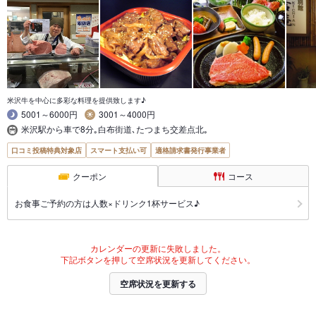
米沢牛を中心に多彩な料理を提供致します♪
5001～6000円
3001～4000円
米沢駅から車で8分｡白布街道､たつまち交差点北｡
口コミ投稿特典対象店
スマート支払い可
適格請求書発行事業者
クーポン
コース
お食事ご予約の方は人数×ドリンク1杯サービス♪
カレンダーの更新に失敗しました。
下記ボタンを押して空席状況を更新してください。
空席状況を更新する