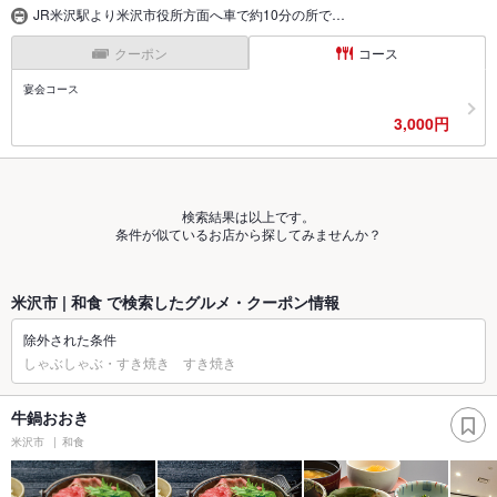
JR米沢駅より米沢市役所方面へ車で約10分の所で…
クーポン
コース
宴会コース
3,000円
検索結果は以上です。
条件が似ているお店から探してみませんか？
米沢市 | 和食 で検索したグルメ・クーポン情報
除外された条件
しゃぶしゃぶ・すき焼き すき焼き
牛鍋おおき
米沢市
和食