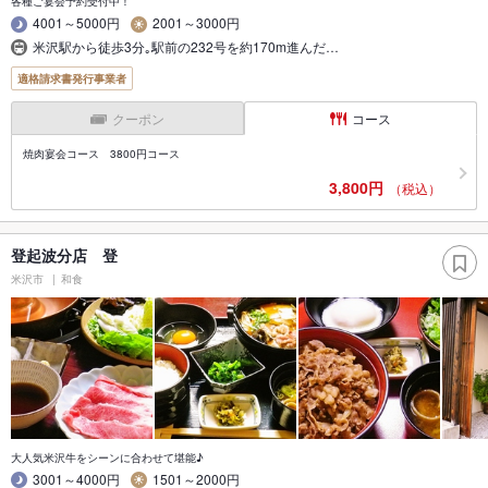
各種ご宴会予約受付中！
4001～5000円
2001～3000円
米沢駅から徒歩3分｡駅前の232号を約170m進んだ…
適格請求書発行事業者
クーポン
コース
焼肉宴会コース 3800円コース
3,800円
（税込）
登起波分店 登
米沢市
和食
大人気米沢牛をシーンに合わせて堪能♪
3001～4000円
1501～2000円