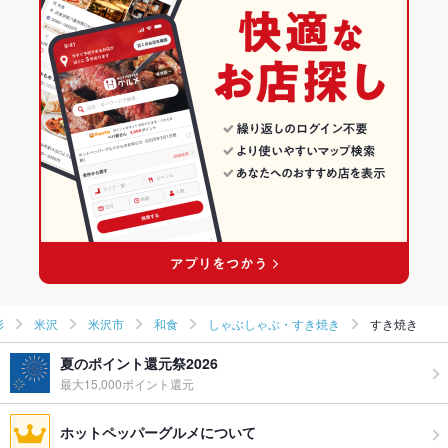
形
米沢
米沢市
和食
しゃぶしゃぶ・すき焼き
すき焼き
夏のポイント還元祭2026
最大15,000ポイント還元
ホットペッパーグルメについて