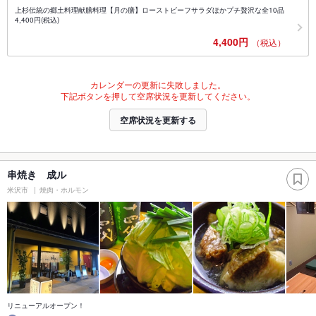
上杉伝統の郷土料理献膳料理【月の膳】ローストビーフサラダほかプチ贅沢な全10品
4,400円(税込)
4,400円
（税込）
カレンダーの更新に失敗しました。
下記ボタンを押して空席状況を更新してください。
空席状況を更新する
串焼き 成ル
米沢市
焼肉・ホルモン
リニューアルオープン！