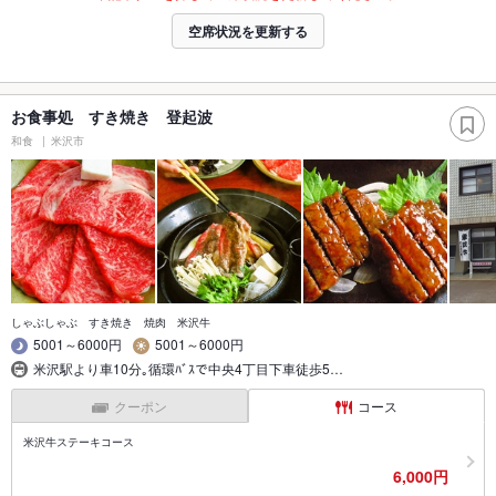
空席状況を更新する
お食事処 すき焼き 登起波
和食
米沢市
しゃぶしゃぶ すき焼き 焼肉 米沢牛
5001～6000円
5001～6000円
米沢駅より車10分｡循環ﾊﾞｽで中央4丁目下車徒歩5…
クーポン
コース
米沢牛ステーキコース
6,000円