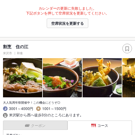
カレンダーの更新に失敗しました。
下記ボタンを押して空席状況を更新してください。
空席状況を更新する
割烹 住の江
米沢市
和食
大人気周年祭開催中！この機会にどうぞ◎
3001～4000円
1001～1500円
米沢駅から西へ徒歩3分のところにあります｡
クーポン
コース
芋煮プラン