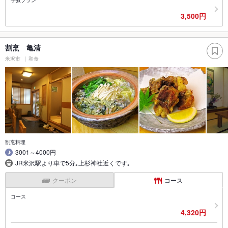
3,500円
割烹 亀清
米沢市
和食
割烹料理
3001～4000円
JR米沢駅より車で5分｡上杉神社近くです｡
クーポン
コース
コース
4,320円