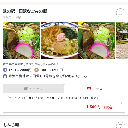
道の駅 田沢なごみの郷
米沢市
和食
古民家の道の駅は全国で当店と他2店のみ！
1501～2000円
1001～1500円
米沢市街地から国道121号線を車で約20分のところ
クーポン
コース
【テイクアウト】◆お持ち帰りそば◆三人前 たれ付き 1500円（税込）
1,500円
（税込）
もみじ庵