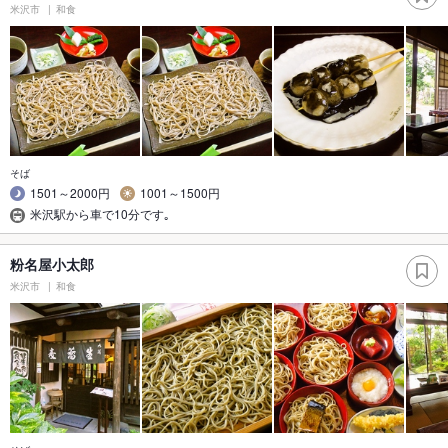
米沢市
和食
そば
1501～2000円
1001～1500円
米沢駅から車で10分です｡
粉名屋小太郎
米沢市
和食