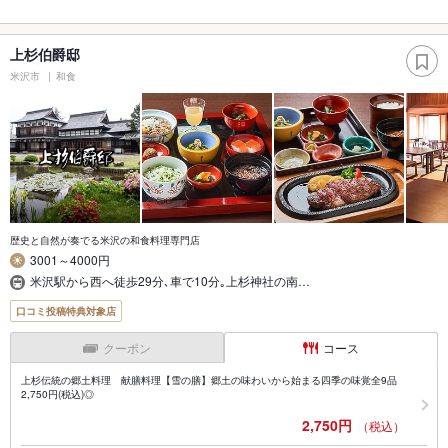
上杉伯爵邸
米沢市
和食
歴史と自然が奏でる米沢の和食料理専門店
3001～4000円
米沢駅から西へ徒歩29分､車で10分｡上杉神社の南…
口コミ投稿特典対象店
クーポン
コース
上杉伝統の郷土料理 献膳料理【雪の膳】郷土の味わいから始まる四季の味覚全9品
2,750円(税込)◎
2,750円
（税込）