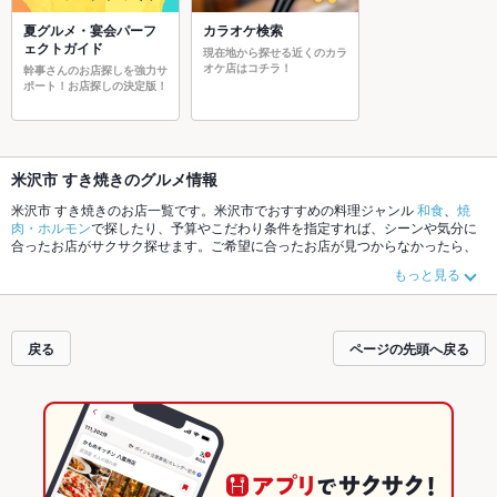
夏グルメ・宴会パーフ
カラオケ検索
ェクトガイド
現在地から探せる近くのカラ
オケ店はコチラ！
幹事さんのお店探しを強力サ
ポート！お店探しの決定版！
米沢市 すき焼きのグルメ情報
米沢市 すき焼きのお店一覧です。米沢市でおすすめの料理ジャンル
和食
、
焼
肉・ホルモン
で探したり、予算やこだわり条件を指定すれば、シーンや気分に
合ったお店がサクサク探せます。ご希望に合ったお店が見つからなかったら、
近隣のエリア
米沢市
もチェックしてみてください。ホットペッパーグルメな
もっと見る
ら、お得なクーポンはもちろん、こだわりメニュー
そば
、
中華そば
、
牛タン
や
季節のおすすめ料理など、お店の最新情報をご紹介しているので安心！24時間
使える簡単便利なネット予約が使えるお店も拡大中です。友達どうしの飲み会
にも、会社の宴会にも、デートやパーティーにもお得に便利にホットペッパー
戻る
ページの先頭へ戻る
グルメをご利用ください。