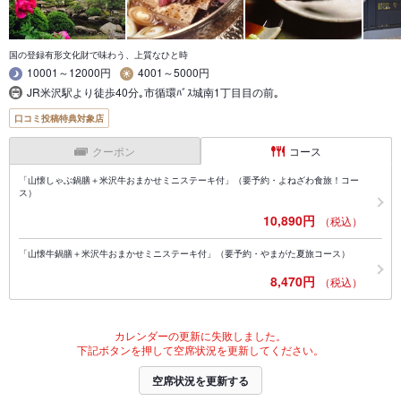
国の登録有形文化財で味わう、上質なひと時
10001～12000円
4001～5000円
JR米沢駅より徒歩40分｡市循環ﾊﾞｽ城南1丁目目の前｡
口コミ投稿特典対象店
クーポン
コース
「山懐しゃぶ鍋膳＋米沢牛おまかせミニステーキ付」（要予約・よねざわ食旅！コー
ス）
10,890円
（税込）
「山懐牛鍋膳＋米沢牛おまかせミニステーキ付」（要予約・やまがた夏旅コース）
8,470円
（税込）
カレンダーの更新に失敗しました。
下記ボタンを押して空席状況を更新してください。
空席状況を更新する