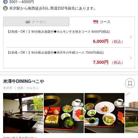
3001～4000円
米沢駅から南西徒歩3分｡県道232号線先にあります｡
クーポン
コース
【2名様～OK！】90分飲み放題付◆ホルモンすき焼きコース 6000円(税込)
6,000円
（税込）
【2名様～OK！】90分飲み放題付◆米沢牛の牛鍋コース 7500円(税込)
7,500円
（税込）
米澤牛DININGべこや
米沢市
焼肉・ホルモン