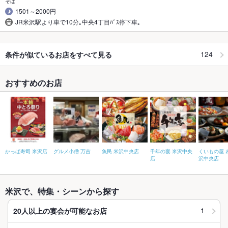
そば
1501～2000円
JR米沢駅より車で10分｡中央4丁目ﾊﾞｽ停下車｡
124
条件が似ているお店をすべて見る
おすすめのお店
かっぱ寿司 米沢店
グルメ小僧 万吉
魚民 米沢中央店
千年の宴 米沢中央
くいもの屋 
店
沢中央店
米沢で、特集・シーンから探す
1
20人以上の宴会が可能なお店