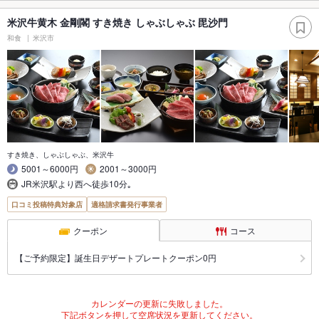
米沢牛黄木 金剛閣 すき焼き しゃぶしゃぶ 毘沙門
和食
米沢市
すき焼き、しゃぶしゃぶ、米沢牛
5001～6000円
2001～3000円
JR米沢駅より西へ徒歩10分｡
口コミ投稿特典対象店
適格請求書発行事業者
クーポン
コース
【ご予約限定】誕生日デザートプレートクーポン0円
カレンダーの更新に失敗しました。
下記ボタンを押して空席状況を更新してください。