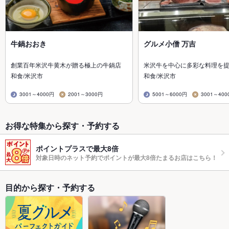
牛鍋おおき
グルメ小僧 万吉
創業百年米沢牛黄木が贈る極上の牛鍋店
米沢牛を中心に多彩な料理を
和食/米沢市
和食/米沢市
3001～4000円
2001～3000円
5001～6000円
3001～400
お得な特集から探す・予約する
ポイントプラスで最大8倍
対象日時のネット予約でポイントが最大8倍たまるお店はこちら！
目的から探す・予約する