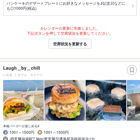
パンケーキのデザートプレートにお好きなメッセージを♪記念日などに
も◎1000円(税込)
カレンダーの更新に失敗しました。
下記ボタンを押して空席状況を更新してください。
空席状況を更新する
Laugh＿by＿chill
いわき
カフェ・スイーツ
本格バーガーが楽しめる♪
1001～1500円
1001～1500円
JR常磐線泉駅7.9km/新常磐交通海星高校前徒歩1分