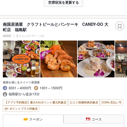
空席状況を更新する
南国居酒屋 クラフトビールとパンケーキ CANDY‐DO 大
町店 福島駅
福島駅
ダイニングバー・バル
南国を感じるスイーツ居酒屋
3001～4000円
1001～1500円
福島駅から徒歩13分
【アプリ予約限定】最大350ポイント還元対象店
口コミ投稿特典対象店
COIN+支払い可
ポイントプラス対象店
クーポン
コース