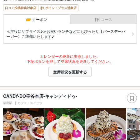
口コミ投稿特典対象店
ポイントプラス対象店
クーポン
コース
≪主役にサプライズ♪≫お祝いランチなどにもぴったり【バースデーバ
ーガー】ご準備いたします♪
カレンダーの更新に失敗しました。
下記ボタンを押して空席状況を更新してください。
空席状況を更新する
CANDY-DO笹谷本店-キャンディドゥ-
福島駅
カフェ・スイーツ