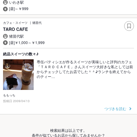
いわき駅
[昼]～￥999
カフェ・スイーツ
猪苗代
TARO CAFE
猪苗代駅
[昼]￥1,000～￥1,999
絶品スイーツの数々♪
専任パティシエが作るスイーツが美味しいと評判のカフェ
「ＴＡＲＯ ＣＡＦＥ」さんスイーツ大好きな私としては前
からチェックしてたお店でした＾＾♪ランチを終えてから
のティー…
ももっち
投稿日 2009/04/13
つづきを読む
検索結果は以上です。
条件が似ているお店から探してみませんか？