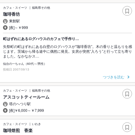
カフェ・スイーツ
福島県その他
珈琲香坊
東館駅
[夜]～￥999
町はずれにあるログハウスのカフェで手作り…
矢祭町の町はずれにある白壁のログハウスが”珈琲香坊”。木の香りと温もりを感
じます。茨城から帰る途中に偶然に発見。女房が突然”入ろう”と行って立ち寄り
ました。なかなかス…
仙台の一ちゃん（60代～/男性）
投稿日 2007/09/13
つづきを読む
カフェ・スイーツ
福島県その他
アスコットティールーム
塔のへつり駅
[夜]￥6,000～￥7,999
カフェ・スイーツ
いわき
珈琲焙煎 香楽