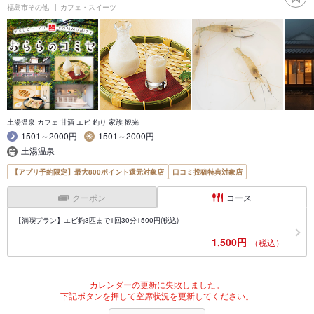
福島市その他
カフェ・スイーツ
土湯温泉 カフェ 甘酒 エビ 釣り 家族 観光
1501～2000円
1501～2000円
土湯温泉
【アプリ予約限定】最大800ポイント還元対象店
口コミ投稿特典対象店
クーポン
コース
【満喫プラン】エビ釣3匹まで1回30分1500円(税込)
1,500円
（税込）
カレンダーの更新に失敗しました。
下記ボタンを押して空席状況を更新してください。