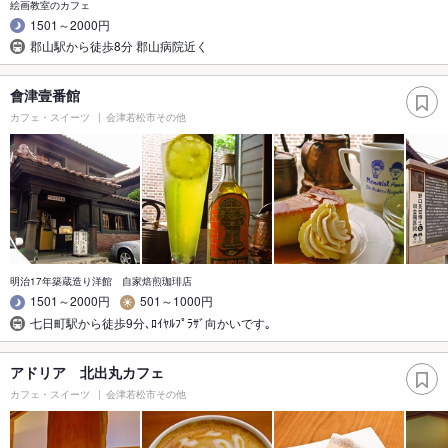
絵画教室のカフェ
1501～2000円
郡山駅から徒歩8分 郡山病院近く
會津壹番館
カフェ・スイーツ
会津若松市その他
明治17年築蔵造り洋館 自家焙煎珈琲店
1501～2000円
501～1000円
七日町駅から徒歩9分､ﾛｲﾔﾙﾌﾟﾗｻﾞ向かいです｡
アドリア 北出丸カフェ
カフェ・スイーツ
会津若松市その他