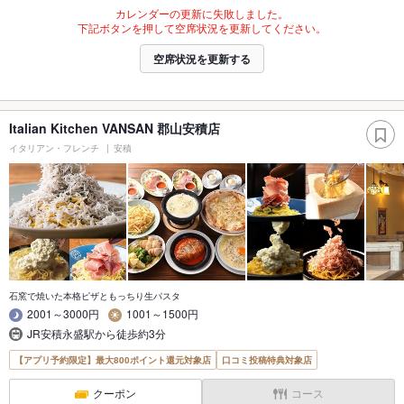
カレンダーの更新に失敗しました。
下記ボタンを押して空席状況を更新してください。
空席状況を更新する
Italian Kitchen VANSAN 郡山安積店
イタリアン・フレンチ
安積
石窯で焼いた本格ピザともっちり生パスタ
2001～3000円
1001～1500円
JR安積永盛駅から徒歩約3分
【アプリ予約限定】最大800ポイント還元対象店
口コミ投稿特典対象店
クーポン
コース