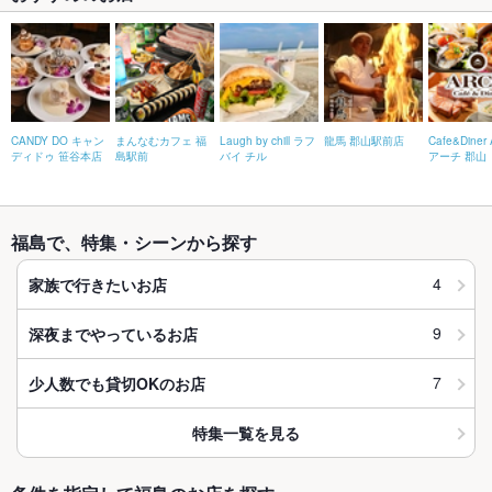
CANDY DO キャン
まんなむカフェ 福
Laugh by chill ラフ
龍馬 郡山駅前店
Cafe&Diner
ディドゥ 笹谷本店
島駅前
バイ チル
アーチ 郡山
福島で、特集・シーンから探す
4
家族で行きたいお店
9
深夜までやっているお店
7
少人数でも貸切OKのお店
特集一覧を見る