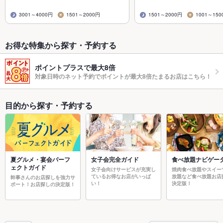
3001～4000円
1501～2000円
1501～2000円
1001～150
お得な特集から探す・予約する
ポイントプラスで最大8倍
対象日時のネット予約でポイントが最大8倍たまるお店はこちら！
目的から探す・予約する
夏グルメ・宴会パーフ
女子会完全ガイド
食べ放題ナビゲー
ェクトガイド
女子会向けサービスが充実し
焼肉食べ放題やスイー
ているお得なお店がいっぱ
放題など食べ放題お店
幹事さんのお店探しを強力サ
い！
決定版！
ポート！お店探しの決定版！