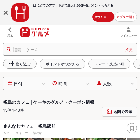
はじめてのアプリ予約で最大
1,000円分ポイントもらえる
ダウンロード
アプリで開く
戻る
マイメニュー
福島 ケーキ
変更
絞り込む
ポイントがつかえる
スマート支払い可
日付
時間
人数
福島のカフェ | ケーキのグルメ・クーポン情報
13件 1-13件
地図で表示
まんなむカフェ 福島駅前
カフェ・スイーツ
福島駅