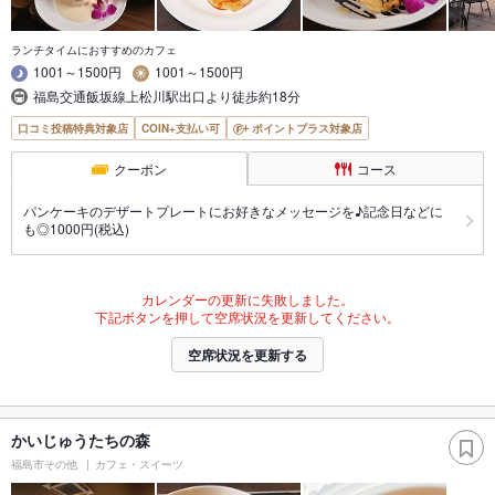
ランチタイムにおすすめのカフェ
1001～1500円
1001～1500円
福島交通飯坂線上松川駅出口より徒歩約18分
口コミ投稿特典対象店
COIN+支払い可
ポイントプラス対象店
クーポン
コース
パンケーキのデザートプレートにお好きなメッセージを♪記念日などに
も◎1000円(税込)
カレンダーの更新に失敗しました。
下記ボタンを押して空席状況を更新してください。
空席状況を更新する
かいじゅうたちの森
福島市その他
カフェ・スイーツ