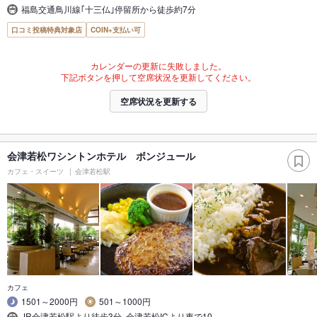
福島交通鳥川線｢十三仏｣停留所から徒歩約7分
口コミ投稿特典対象店
COIN+支払い可
カレンダーの更新に失敗しました。
下記ボタンを押して空席状況を更新してください。
空席状況を更新する
会津若松ワシントンホテル ボンジュール
カフェ・スイーツ
会津若松駅
カフェ
1501～2000円
501～1000円
JR会津若松駅より徒歩3分､会津若松ICより車で10…