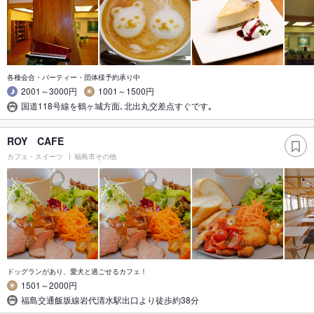
各種会合・パーティー・団体様予約承り中
2001～3000円
1001～1500円
国道118号線を鶴ヶ城方面､北出丸交差点すぐです｡
ROY CAFE
カフェ・スイーツ
福島市その他
ドッグランがあり、愛犬と過ごせるカフェ！
1501～2000円
福島交通飯坂線岩代清水駅出口より徒歩約38分