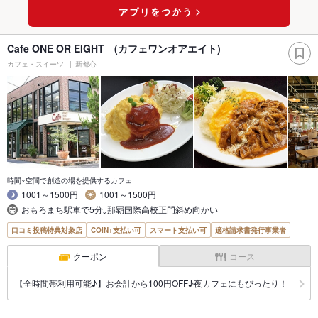
Cafe ONE OR EIGHT (カフェワンオアエイト)
カフェ・スイーツ
新都心
時間×空間で創造の場を提供するカフェ
1001～1500円
1001～1500円
おもろまち駅車で5分｡那覇国際高校正門斜め向かい
口コミ投稿特典対象店
COIN+支払い可
スマート支払い可
適格請求書発行事業者
クーポン
コース
【全時間帯利用可能♪】お会計から100円OFF♪夜カフェにもびったり！