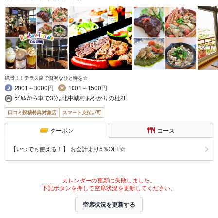
絶景！！テラス席で贅沢なひと時を☆
2001～3000円
1001～1500円
ﾗｲｶﾑから車で3分｡北中城村あやかりの杜2F
口コミ投稿特典対象店
スマート支払い可
クーポン
コース
【いつでも使える！】 お会計より5％OFF☆
カレンダーの更新に失敗しました。
下記ボタンを押して空席状況を更新してください。
空席状況を更新する