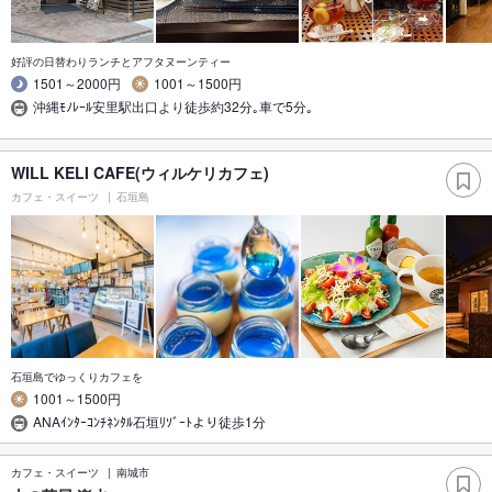
好評の日替わりランチとアフタヌーンティー
1501～2000円
1001～1500円
沖縄ﾓﾉﾚｰﾙ安里駅出口より徒歩約32分｡車で5分｡
WILL KELI CAFE(ウィルケリカフェ)
カフェ・スイーツ
石垣島
石垣島でゆっくりカフェを
1001～1500円
ANAｲﾝﾀｰｺﾝﾁﾈﾝﾀﾙ石垣ﾘｿﾞｰﾄより徒歩1分
カフェ・スイーツ
南城市