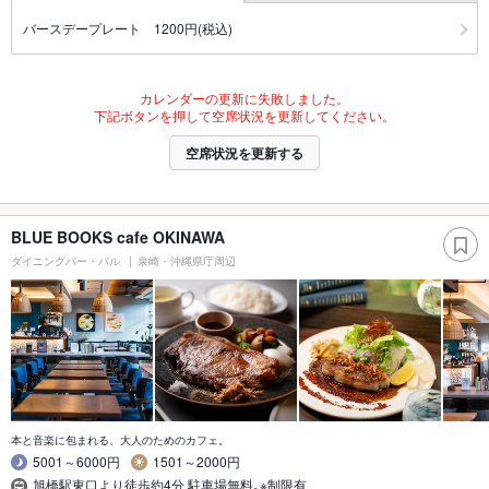
バースデープレート 1200円(税込)
カレンダーの更新に失敗しました。
下記ボタンを押して空席状況を更新してください。
空席状況を更新する
BLUE BOOKS cafe OKINAWA
ダイニングバー・バル
泉崎・沖縄県庁周辺
本と音楽に包まれる、大人のためのカフェ。
5001～6000円
1501～2000円
旭橋駅東口より徒歩約4分 駐車場無料｡※制限有