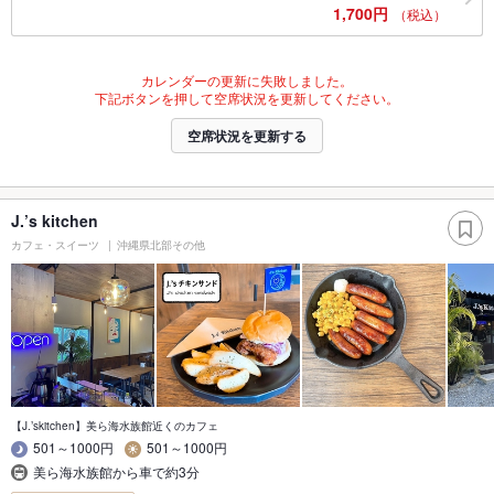
1,700円
（税込）
カレンダーの更新に失敗しました。
下記ボタンを押して空席状況を更新してください。
空席状況を更新する
J.’s kitchen
カフェ・スイーツ
沖縄県北部その他
【J.’skitchen】美ら海水族館近くのカフェ
501～1000円
501～1000円
美ら海水族館から車で約3分