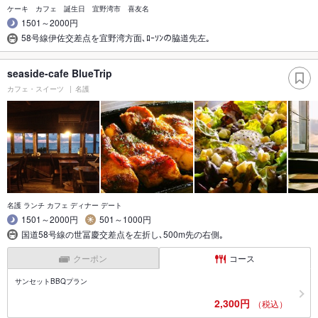
ケーキ カフェ 誕生日 宜野湾市 喜友名
1501～2000円
58号線伊佐交差点を宜野湾方面､ﾛｰｿﾝの脇道先左｡
seaside-cafe BlueTrip
カフェ・スイーツ
名護
名護 ランチ カフェ ディナー デート
1501～2000円
501～1000円
国道58号線の世冨慶交差点を左折し､500m先の右側｡
クーポン
コース
サンセットBBQプラン
2,300円
（税込）