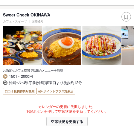
Sweet Check OKINAWA
カフェ・スイーツ
国際通り
お洒落なカフェ空間で話題のメニューを満喫
1501～2000円
沖縄ﾓﾉﾚｰﾙ県庁前(沖縄)駅東口より徒歩約12分
口コミ投稿特典対象店
ポイントプラス対象店
カレンダーの更新に失敗しました。
下記ボタンを押して空席状況を更新してください。
空席状況を更新する