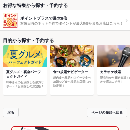
お得な特集から探す・予約する
ポイントプラスで最大8倍
対象日時のネット予約でポイントが最大8倍たまるお店はこちら！
目的から探す・予約する
夏グルメ・宴会パーフ
食べ放題ナビゲーター
カラオケ検索
ェクトガイド
焼肉食べ放題やスイーツ食べ
現在地から探せる近く
放題など食べ放題お店探しの
オケ店はコチラ！
幹事さんのお店探しを強力サ
決定版！
ポート！お店探しの決定版！
戻る
ページの先頭へ戻る