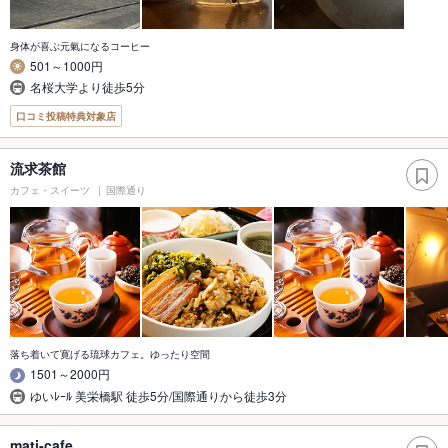
身体が喜ぶ元氣になるコーヒー
501～1000円
名桜大学より徒歩5分
口コミ投稿特典対象店
流求茶館
カフェ・スイーツ
国際通り
落ち着いて寛げる琉球カフェ。ゆったり空間
1501～2000円
ゆいﾚｰﾙ 美栄橋駅 徒歩5分/国際通りから徒歩3分
mati-cafe