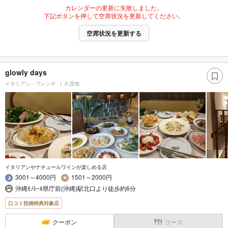
カレンダーの更新に失敗しました。
下記ボタンを押して空席状況を更新してください。
空席状況を更新する
glowly days
イタリアン・フレンチ
久茂地
イタリアンやナチュールワインが楽しめる店
3001～4000円
1501～2000円
沖縄ﾓﾉﾚｰﾙ県庁前(沖縄)駅北口より徒歩約6分
口コミ投稿特典対象店
クーポン
コース