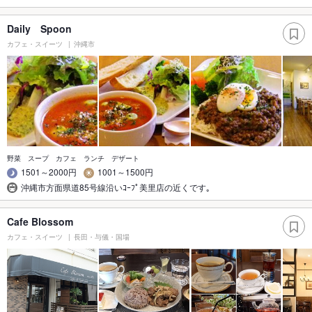
Daily Spoon
カフェ・スイーツ
沖縄市
野菜 スープ カフェ ランチ デザート
1501～2000円
1001～1500円
沖縄市方面県道85号線沿いｺｰﾌﾟ美里店の近くです｡
Cafe Blossom
カフェ・スイーツ
長田・与儀・国場