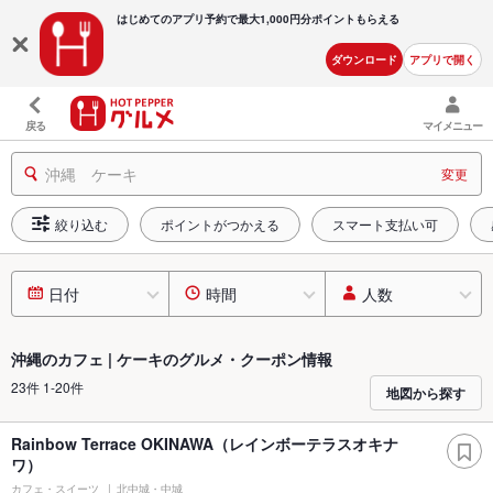
はじめてのアプリ予約で最大
1,000円分ポイントもらえる
ダウンロード
アプリで開く
戻る
マイメニュー
沖縄 ケーキ
変更
絞り込む
ポイントがつかえる
スマート支払い可
日付
時間
人数
沖縄のカフェ | ケーキのグルメ・クーポン情報
23件 1-20件
地図から探す
Rainbow Terrace OKINAWA（レインボーテラスオキナ
ワ）
カフェ・スイーツ
北中城・中城