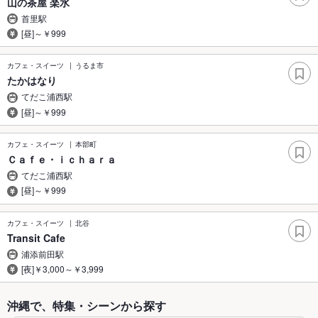
山の茶屋 楽水
首里駅
[昼]～￥999
カフェ・スイーツ
うるま市
たかはなり
てだこ浦西駅
[昼]～￥999
カフェ・スイーツ
本部町
Ｃａｆｅ・ｉｃｈａｒａ
てだこ浦西駅
[昼]～￥999
カフェ・スイーツ
北谷
Transit Cafe
浦添前田駅
[夜]￥3,000～￥3,999
沖縄で、特集・シーンから探す