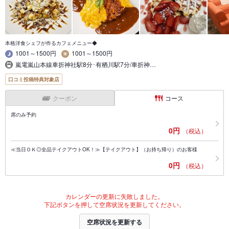
本格洋食シェフが作るカフェメニュー◆
1001～1500円
1001～1500円
嵐電嵐山本線車折神社駅8分･有栖川駅7分/車折神…
口コミ投稿特典対象店
クーポン
コース
席のみ予約
0円
（税込）
≪当日ＯＫ◎全品テイクアウトOK！≫【テイクアウト】（お持ち帰り）のお客様
0円
（税込）
カレンダーの更新に失敗しました。
下記ボタンを押して空席状況を更新してください。
空席状況を更新する