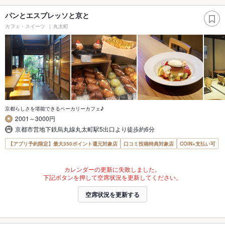
パンとエスプレッソと京と
カフェ・スイーツ
丸太町
京都らしさを堪能できるベーカリーカフェ♪
2001～3000円
京都市営地下鉄烏丸線丸太町駅5出口より徒歩約6分
【アプリ予約限定】最大350ポイント還元対象店
口コミ投稿特典対象店
COIN+支払い可
カレンダーの更新に失敗しました。
下記ボタンを押して空席状況を更新してください。
空席状況を更新する