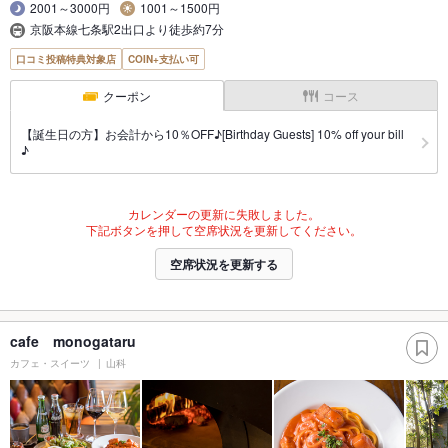
2001～3000円
1001～1500円
京阪本線七条駅2出口より徒歩約7分
口コミ投稿特典対象店
COIN+支払い可
クーポン
コース
【誕生日の方】お会計から10％OFF♪[Birthday Guests] 10% off your bill
♪
カレンダーの更新に失敗しました。
下記ボタンを押して空席状況を更新してください。
空席状況を更新する
cafe monogataru
カフェ・スイーツ
山科