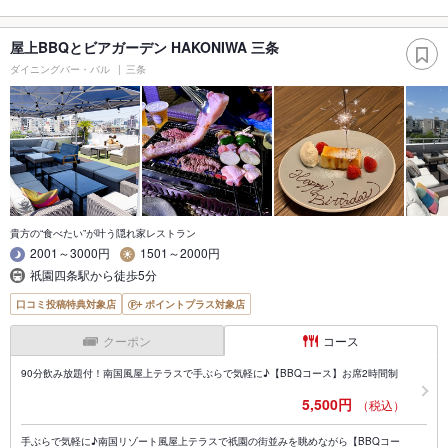
屋上BBQとビアガーデン HAKONIWA 三条
ダイニングバー・バル
三条
貴方の“食べたい”が叶う隠れ家レストラン
2001～3000円
1501～2000円
祇園四条駅から徒歩5分
口コミ投稿特典対象店
ポイントプラス対象店
クーポン
コース
90分飲み放題付！南国風屋上テラスで手ぶらで気軽に♪【BBQコース】お席2時間制
5,500円
（税込）
手ぶらで気軽に♪南国リゾート風屋上テラスで祇園の街並みを眺めながら【BBQコー