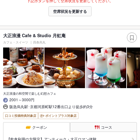
下記ボタンを押して空席状況を更新してください。
空席状況を更新する
大正浪漫 Cafe & Studio 月虹庵
カフェ・スイーツ
四条烏丸
大正浪漫の和空間で楽しむ幻想カフェ
2001～3000円
阪急烏丸駅･京都河原町駅12番出口より徒歩約3分
口コミ投稿特典対象店
ポイントプラス対象店
クーポン
コース
【飲食利用の方限定】アンティーク・大正ロマン体験