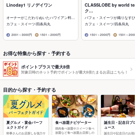
Linoday1 リノデイワン
CLASSLOBE by world te
ク…
オーナーがこだわりぬいたハワイアン料…
パフェ・スイーツが織りなす
カフェ・スイーツ/四条烏丸
カフェ・スイーツ/四条烏丸
2001～3000円
1501～2000円
1501～2000円
1501～200
お得な特集から探す・予約する
ポイントプラスで最大8倍
対象日時のネット予約でポイントが最大8倍たまるお店はこちら！
目的から探す・予約する
夏グルメ・宴会パーフ
食べ放題ナビゲーター
誕生日・記念日プ
ェクトガイド
ュース
焼肉食べ放題やスイーツ食べ
放題など食べ放題お店探しの
幹事さんのお店探しを強力サ
誕生日や記念日のお祝