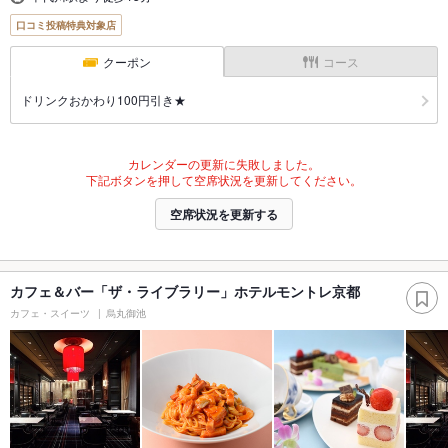
口コミ投稿特典対象店
クーポン
コース
ドリンクおかわり100円引き★
カレンダーの更新に失敗しました。
下記ボタンを押して空席状況を更新してください。
空席状況を更新する
カフェ＆バー「ザ・ライブラリー」ホテルモントレ京都
カフェ・スイーツ
烏丸御池