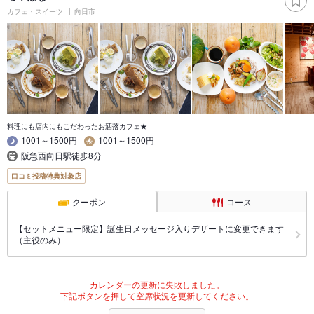
カフェ・スイーツ
向日市
料理にも店内にもこだわったお洒落カフェ★
1001～1500円
1001～1500円
阪急西向日駅徒歩8分
口コミ投稿特典対象店
クーポン
コース
【セットメニュー限定】誕生日メッセージ入りデザートに変更できます
（主役のみ）
カレンダーの更新に失敗しました。
下記ボタンを押して空席状況を更新してください。