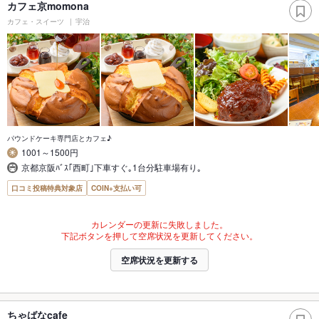
カフェ京momona
カフェ・スイーツ
宇治
パウンドケーキ専門店とカフェ♪
1001～1500円
京都京阪ﾊﾞｽ｢西町｣下車すぐ｡1台分駐車場有り｡
口コミ投稿特典対象店
COIN+支払い可
カレンダーの更新に失敗しました。
下記ボタンを押して空席状況を更新してください。
空席状況を更新する
ちゃばなcafe