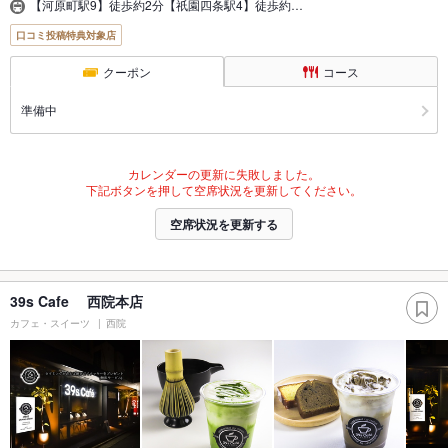
【河原町駅9】徒歩約2分【祇園四条駅4】徒歩約…
口コミ投稿特典対象店
クーポン
コース
準備中
カレンダーの更新に失敗しました。
下記ボタンを押して空席状況を更新してください。
空席状況を更新する
39s Cafe 西院本店
カフェ・スイーツ
西院