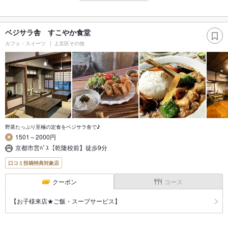
ベジサラ舎 すこやか食堂
カフェ・スイーツ
上京区その他
野菜たっぷり至極の定食をベジサラ舎で♪
1501～2000円
京都市営ﾊﾞｽ【乾隆校前】徒歩9分
口コミ投稿特典対象店
クーポン
コース
【お子様来店★ご飯・スープサービス】