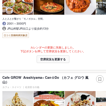
人と人とが繋がり「モノガタル」空間。
2001～3000円
JR山科駅JR出口より徒歩約13分
口コミ投稿特典対象店
カレンダーの更新に失敗しました。
下記ボタンを押して空席状況を更新してください。
空席状況を更新する
Cafe GROW Arashiyama× Can☆Do （カフェ グロウ 嵐
山）
カフェ・スイーツ
右京区その他