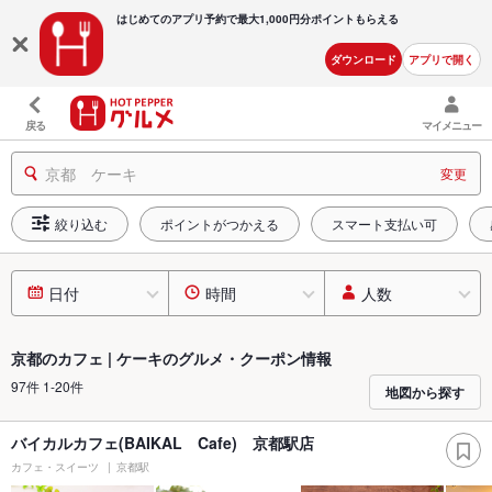
はじめてのアプリ予約で最大
1,000円分ポイントもらえる
ダウンロード
アプリで開く
戻る
マイメニュー
京都 ケーキ
変更
絞り込む
ポイントがつかえる
スマート支払い可
日付
時間
人数
京都のカフェ | ケーキのグルメ・クーポン情報
97件 1-20件
地図から探す
バイカルカフェ(BAIKAL Cafe) 京都駅店
カフェ・スイーツ
京都駅