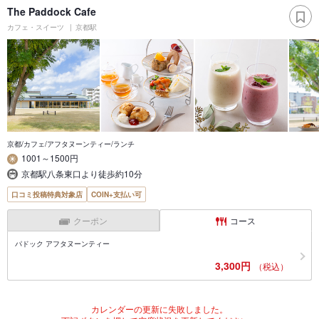
The Paddock Cafe
カフェ・スイーツ
京都駅
京都/カフェ/アフタヌーンティー/ランチ
1001～1500円
京都駅八条東口より徒歩約10分
口コミ投稿特典対象店
COIN+支払い可
クーポン
コース
パドック アフタヌーンティー
3,300円
（税込）
カレンダーの更新に失敗しました。