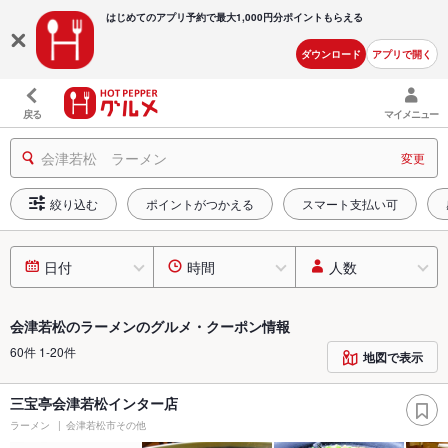
はじめてのアプリ予約で最大
1,000円分ポイントもらえる
ダウンロード
アプリで開く
戻る
マイメニュー
会津若松 ラーメン
変更
絞り込む
ポイントがつかえる
スマート支払い可
日付
時間
人数
会津若松のラーメンのグルメ・クーポン情報
60件 1-20件
地図で表示
三宝亭会津若松インター店
ラーメン
会津若松市その他