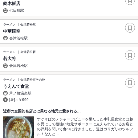
鈴木飯店
七日町駅
ラーメン
会津若松駅
中華悟空
会津若松駅
ラーメン
会津若松駅
若大将
会津若松駅
ラーメン
会津若松市その他
うえんで食堂
芦ノ牧温泉駅
[昼]～￥999
近所の全国的名店とは異なる地元に愛される…
すぐそばのメジャーデビューを果たした牛乳屋食堂とは趣
を異にして根強い地元サポーターに支えられているお店と
の評判を聞いて食べに行きました。道はガリガリのツルツ
ル！なんと…