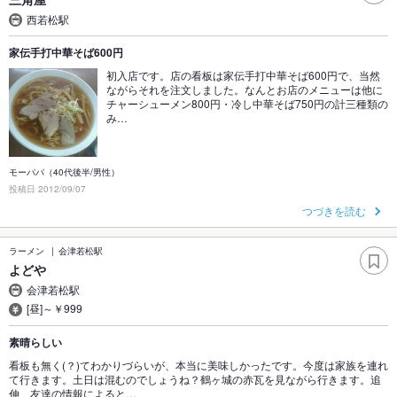
西若松駅
家伝手打中華そば600円
初入店です。店の看板は家伝手打中華そば600円で、当然
ながらそれを注文しました。なんとお店のメニューは他に
チャーシューメン800円・冷し中華そば750円の計三種類の
み…
モーパパ（40代後半/男性）
投稿日 2012/09/07
つづきを読む
ラーメン
会津若松駅
よどや
会津若松駅
[昼]～￥999
素晴らしい
看板も無く(？)てわかりづらいが、本当に美味しかったです。今度は家族を連れ
て行きます。土日は混むのでしょうね？鶴ヶ城の赤瓦を見ながら行きます。追
伸 友達の情報によると…