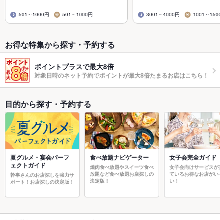
501～1000円
501～1000円
3001～4000円
1001～150
お得な特集から探す・予約する
ポイントプラスで最大8倍
対象日時のネット予約でポイントが最大8倍たまるお店はこちら！
目的から探す・予約する
夏グルメ・宴会パーフ
食べ放題ナビゲーター
女子会完全ガイド
ェクトガイド
焼肉食べ放題やスイーツ食べ
女子会向けサービスが
放題など食べ放題お店探しの
ているお得なお店がい
幹事さんのお店探しを強力サ
決定版！
い！
ポート！お店探しの決定版！