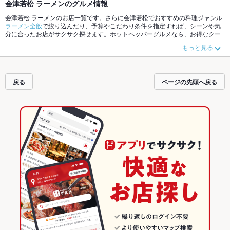
会津若松 ラーメンのグルメ情報
会津若松 ラーメンのお店一覧です。さらに会津若松でおすすめの料理ジャンル
ラーメン全般
で絞り込んだり、予算やこだわり条件を指定すれば、シーンや気
分に合ったお店がサクサク探せます。ホットペッパーグルメなら、お得なクー
ポンはもちろん、こだわりメニュー
みそラーメン
、
中華そば
、
味噌ラーメン
や
もっと見る
季節のおすすめ料理など、お店の最新情報をご紹介しているので安心！24時間
使える簡単便利なネット予約が使えるお店も拡大中です。友達どうしの飲み会
にも、会社の宴会にも、デートやパーティーにもお得に便利にホットペッパー
グルメをご利用ください。
戻る
ページの先頭へ戻る