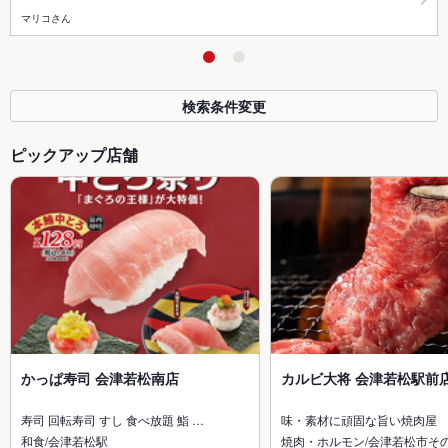
マリコさん
検索条件変更
ピックアップ店舗
かっぱ寿司 会津若松南店
カルビ大将 会津若松駅前
寿司 回転寿司 すし 食べ放題 鮨 …
味・素材に頑固な旨い焼肉屋
和食/会津若松駅
焼肉・ホルモン/会津若松市そ