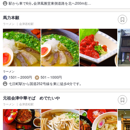
駅から車で6分｡会津風雅堂東側道路を北へ200m右…
馬力本願
ラーメン
会津若松駅
ラーメン
1501～2000円
501～1000円
七日町駅から国道252号線を東に徒歩4分です｡
元祖会津中華そば めでたいや
ラーメン
会津若松駅