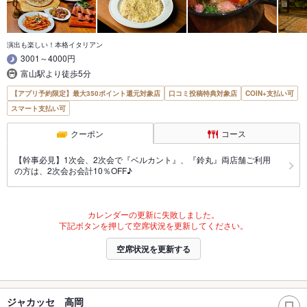
演出も楽しい！本格イタリアン
3001～4000円
富山駅より徒歩5分
【アプリ予約限定】最大350ポイント還元対象店
口コミ投稿特典対象店
COIN+支払い可
スマート支払い可
クーポン
コース
【幹事必見】1次会、2次会で『ベルカント』、『鈴丸』両店舗ご利用
の方は、2次会お会計10％OFF♪
カレンダーの更新に失敗しました。
下記ボタンを押して空席状況を更新してください。
空席状況を更新する
ジャカッセ 高岡