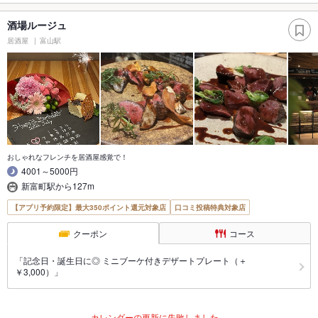
酒場ルージュ
居酒屋
富山駅
おしゃれなフレンチを居酒屋感覚で！
4001～5000円
新富町駅から127m
【アプリ予約限定】最大350ポイント還元対象店
口コミ投稿特典対象店
クーポン
コース
「記念日・誕生日に◎ ミニブーケ付きデザートプレート（＋
￥3,000）」
カレンダーの更新に失敗しました。