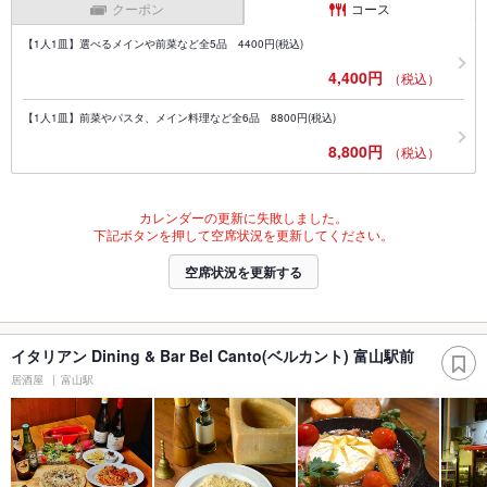
クーポン
コース
【1人1皿】選べるメインや前菜など全5品 4400円(税込)
4,400円
（税込）
【1人1皿】前菜やパスタ、メイン料理など全6品 8800円(税込)
8,800円
（税込）
カレンダーの更新に失敗しました。
下記ボタンを押して空席状況を更新してください。
空席状況を更新する
イタリアン Dining & Bar Bel Canto(ベルカント) 富山駅前
居酒屋
富山駅