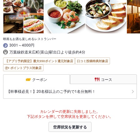
映画もお酒も楽しめるレストランバー
3001～4000円
万葉線鉄道末広町(富山)駅出口より徒歩約4分
【アプリ予約限定】最大350ポイント還元対象店
口コミ投稿特典対象店
ポイントプラス対象店
クーポン
コース
【幹事様必見！】20名様以上のご予約で1名分無料！
カレンダーの更新に失敗しました。
下記ボタンを押して空席状況を更新してください。
空席状況を更新する