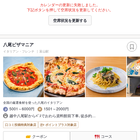
カレンダーの更新に失敗しました。
下記ボタンを押して空席状況を更新してください。
空席状況を更新する
八尾ピザマニア
イタリアン・フレンチ
富山駅
全国の厳選食材を使った八尾のイタリアン
5001～6000円
1501～2000円
越中八尾駅からﾊﾞｽでおわら資料館前下車､徒歩約…
口コミ投稿特典対象店
ポイントプラス対象店
クーポン
コース