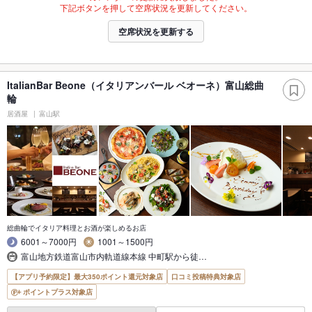
下記ボタンを押して空席状況を更新してください。
空席状況を更新する
ItalianBar Beone（イタリアンバール ベオーネ）富山総曲
輪
居酒屋
富山駅
総曲輪でイタリア料理とお酒が楽しめるお店
6001～7000円
1001～1500円
富山地方鉄道富山市内軌道線本線 中町駅から徒…
【アプリ予約限定】最大350ポイント還元対象店
口コミ投稿特典対象店
ポイントプラス対象店