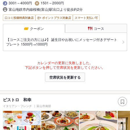
3001～4000円
1501～2000円
富山地鉄市内線桜橋(富山)駅出口より徒歩約2分
口コミ投稿特典対象店
ポイントプラス対象店
スマート支払い可
クーポン
コース
【コースご注文の方には♪】 誕生日やお祝いにメッセージ付きデザート
プレート 1500円→1000円
カレンダーの更新に失敗しました。
下記ボタンを押して空席状況を更新してください。
空席状況を更新する
ビストロ 和幸
イタリアン・フレンチ
富山市南部