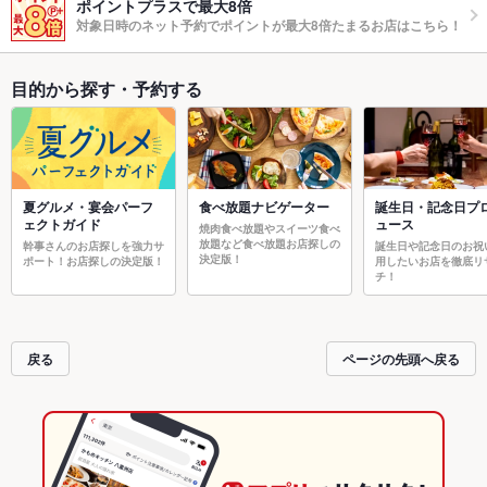
ポイントプラスで最大8倍
対象日時のネット予約でポイントが最大8倍たまるお店はこちら！
目的から探す・予約する
夏グルメ・宴会パーフ
食べ放題ナビゲーター
誕生日・記念日プ
ェクトガイド
ュース
焼肉食べ放題やスイーツ食べ
放題など食べ放題お店探しの
幹事さんのお店探しを強力サ
誕生日や記念日のお祝
決定版！
ポート！お店探しの決定版！
用したいお店を徹底リ
チ！
戻る
ページの先頭へ戻る