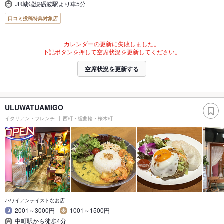
JR城端線砺波駅より車5分
口コミ投稿特典対象店
カレンダーの更新に失敗しました。
下記ボタンを押して空席状況を更新してください。
空席状況を更新する
ULUWATUAMIGO
イタリアン・フレンチ
西町・総曲輪・桜木町
ハワイアンテイストなお店
2001～3000円
1001～1500円
中町駅から徒歩4分