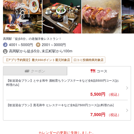
高岡駅「徒歩5分」の老舗洋食レストラン！
4001～5000円
2001～3000円
高岡駅から徒歩5分､末広町駅から100m
【アプリ予約限定】最大350ポイント還元対象店
口コミ投稿特典対象店
クーポン
コース
【歓送迎会プラン】とやま和牛 酒粕育ちランプステーキなど全8品5500円コース[お
料理のみ]
5,500円
（税込）
【歓送迎会プラン】黒毛和牛 ヒレステーキなど全8品7500円コース[お料理のみ]
7,500円
（税込）
カレンダーの更新に失敗しました。