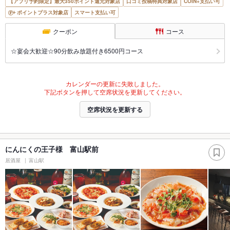
【アプリ予約限定】最大350ポイント還元対象店
口コミ投稿特典対象店
COIN+支払い可
ポイントプラス対象店
スマート支払い可
クーポン
コース
☆宴会大歓迎☆90分飲み放題付き6500円コース
カレンダーの更新に失敗しました。
下記ボタンを押して空席状況を更新してください。
空席状況を更新する
にんにくの王子様 富山駅前
居酒屋
富山駅