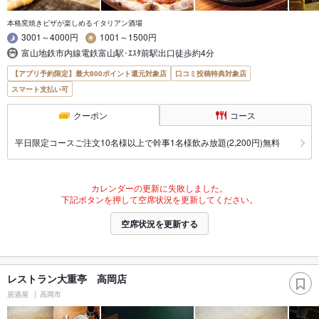
本格窯焼きピザが楽しめるイタリアン酒場
3001～4000円
1001～1500円
富山地鉄市内線電鉄富山駅･ｴｽﾀ前駅出口徒歩約4分
【アプリ予約限定】最大800ポイント還元対象店
口コミ投稿特典対象店
スマート支払い可
クーポン
コース
平日限定コースご注文10名様以上で幹事1名様飲み放題(2,200円)無料
カレンダーの更新に失敗しました。
下記ボタンを押して空席状況を更新してください。
空席状況を更新する
レストラン大重亭 高岡店
居酒屋
高岡市