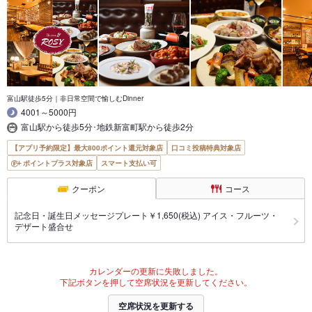
富山駅徒歩5分｜非日常空間で愉しむDinner
4001～5000円
富山駅から徒歩5分･地鉄新富町駅から徒歩2分
【アプリ予約限定】最大800ポイント還元対象店
口コミ投稿特典対象店
ポイントプラス対象店
スマート支払い可
クーポン
コース
記念日・誕生日メッセージプレート￥1,650(税込) アイス・フルーツ・
デザート盛合せ
カレンダーの更新に失敗しました。
下記ボタンを押して空席状況を更新してください。
空席状況を更新する