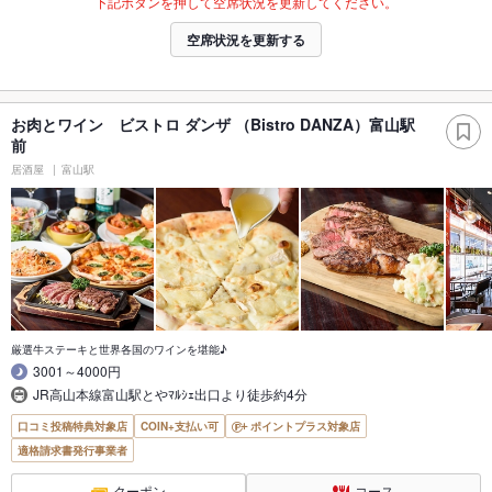
下記ボタンを押して空席状況を更新してください。
空席状況を更新する
お肉とワイン ビストロ ダンザ （Bistro DANZA）富山駅
前
居酒屋
富山駅
厳選牛ステーキと世界各国のワインを堪能♪
3001～4000円
JR高山本線富山駅とやﾏﾙｼｪ出口より徒歩約4分
口コミ投稿特典対象店
COIN+支払い可
ポイントプラス対象店
適格請求書発行事業者
クーポン
コース