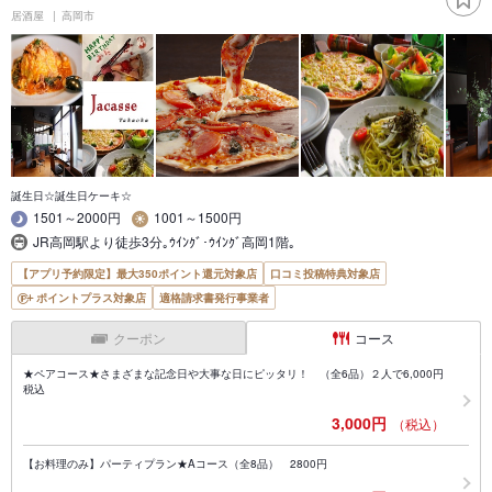
居酒屋
高岡市
誕生日☆誕生日ケーキ☆
1501～2000円
1001～1500円
JR高岡駅より徒歩3分｡ｳｲﾝｸﾞ･ｳｲﾝｸﾞ高岡1階｡
【アプリ予約限定】最大350ポイント還元対象店
口コミ投稿特典対象店
ポイントプラス対象店
適格請求書発行事業者
クーポン
コース
★ペアコース★さまざまな記念日や大事な日にピッタリ！ （全6品）２人で6,000円
税込
3,000円
（税込）
【お料理のみ】パーティプラン★Aコース（全8品） 2800円