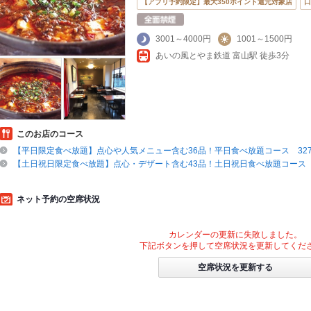
【アプリ予約限定】最大350ポイント還元対象店
口
3001～4000円
1001～1500円
あいの風とやま鉄道 富山駅 徒歩3分
このお店のコース
【平日限定食べ放題】点心や人気メニュー含む36品！平日食べ放題コース 3278
【土日祝日限定食べ放題】点心・デザート含む43品！土日祝日食べ放題コース 3
ネット予約の空席状況
カレンダーの更新に失敗しました。
下記ボタンを押して空席状況を更新してくだ
空席状況を更新する