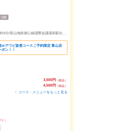
富山地鉄市内線桜橋(富山)駅出口より徒歩約4分/富山地鉄都心線国際会議場前駅出口より徒歩約10分
orアワビ姿煮コースご予約限定 富山店
ーポン！！
3,500円
（税込）
4,500円
（税込）
コース・メニューをもっと見る
さい。