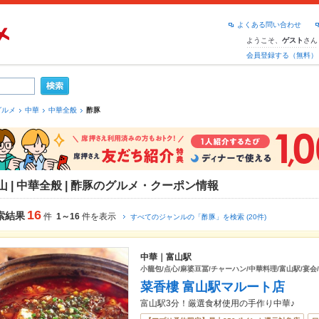
よくある問い合わせ
ようこそ、
さん
ゲスト
会員登録する（無料）
グルメ
中華
中華全般
酢豚
山 | 中華全般 | 酢豚のグルメ・クーポン情報
16
索結果
件
1～16
件を表示
すべてのジャンルの「酢豚」を検索 (20件)
中華｜富山駅
小籠包/点心/麻婆豆冨/チャーハン/中華料理/富山駅/宴会
菜香樓 富山駅マルート店
富山駅3分！厳選食材使用の手作り中華♪