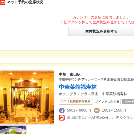
ネット予約の空席状況
カレンダーの更新に失敗しました。
下記ボタンを押して空席状況を更新してくだ
空席状況を更新する
中華｜富山駅
本格中華/ランチ/ディナー/コース料理/宴会/貸切/歓送迎
中華菜館福寿林
ホテルグランテラス富山 中華菜館福寿林
口コミ投稿特典対象店
ポイントつかえる
5001～6000円
1001～1500円
富山駅南口から徒歩約5分。ホテルグラ