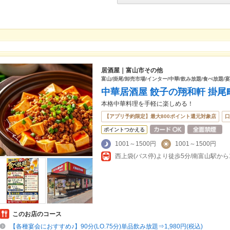
居酒屋｜富山市その他
富山/掛尾/卸売市場/インター/中華/飲み放題/食べ放題/
中華居酒屋 餃子の翔和軒 掛尾
本格中華料理を手軽に楽しめる！
【アプリ予約限定】最大800ポイント還元対象店
口
ポイントつかえる
1001～1500円
1001～1500円
西上袋(バス停)より徒歩5分/南富山駅から1
このお店のコース
【各種宴会におすすめ♪】90分(LO.75分)単品飲み放題⇒1,980円(税込)