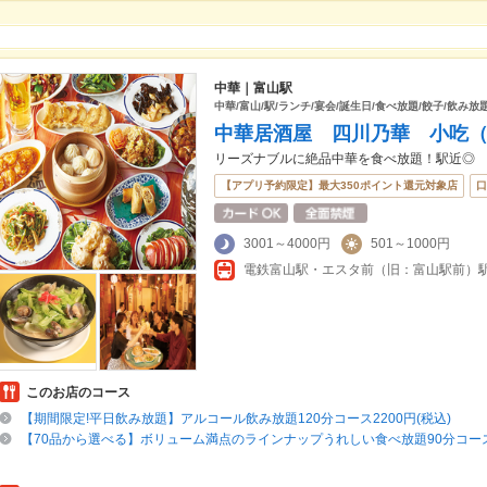
中華｜富山駅
中華/富山/駅/ランチ/宴会/誕生日/食べ放題/餃子/飲み放
中華居酒屋 四川乃華 小吃（
リーズナブルに絶品中華を食べ放題！駅近◎
【アプリ予約限定】最大350ポイント還元対象店
口
3001～4000円
501～1000円
このお店のコース
【期間限定!平日飲み放題】アルコール飲み放題120分コース2200円(税込)
【70品から選べる】ボリューム満点のラインナップうれしい食べ放題90分コース3