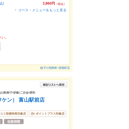
込)
3,960円
（税込）
コース・メニューをもっと見る
さい。
餃子の翔和軒 掛尾町店
お酒/餃子/炒飯/二次会/便利
ワケン） 富山駅前店
コミ投稿特典対象店
ポイントプラス対象店