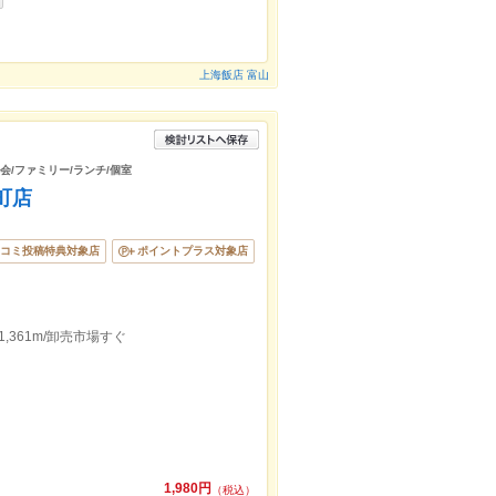
上海飯店 富山
宴会/ファミリー/ランチ/個室
町店
コミ投稿特典対象店
ポイントプラス対象店
,361m/卸売市場すぐ
1,980円
（税込）