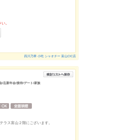
さい。
四川乃華 小吃 シャオチー 富山CIC店
会/忘新年会/接待/デート/家族
ンテラス富山２階にございます。