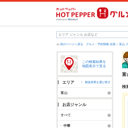
前のページへ戻る
グルメ・予約情報 全国
富山 
この検索結果を
地図表示で見る
富
エリア
都道府県を選び直す
検
富山
お店ジャンル
すべて
中華