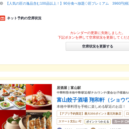
【人気の匠の逸品含む100品以上！】90分食べ放題◇匠プレミアム 3960円(税
ネット予約の空席状況
カレンダーの更新に失敗しました。
下記ボタンを押して空席状況を更新してくだ
空席状況を更新する
居酒屋｜富山駅
中華料理/本格中華/駅近/駅チカ/ランチ/宴会/お子様連れ/
富山餃子酒場 翔和軒（ショウ
本格中華料理を手軽に楽しめる駅近のお店！
【アプリ予約限定】最大350ポイント還元対象店
口
スマート支払い可
ポイントつかえる