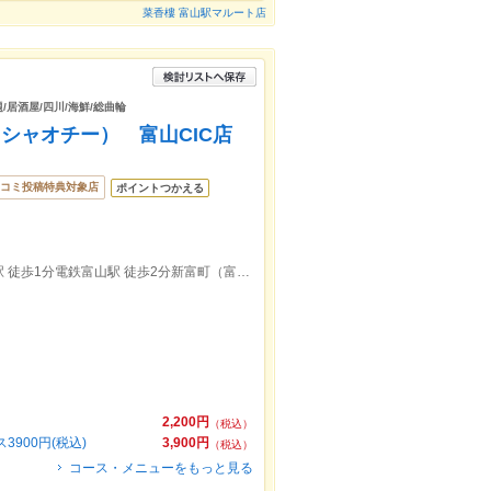
菜香樓 富山駅マルート店
題/居酒屋/四川/海鮮/総曲輪
シャオチー） 富山CIC店
コミ投稿特典対象店
ポイントつかえる
電鉄富山駅・エスタ前（旧：富山駅前）駅 徒歩1分電鉄富山駅 徒歩2分新富町（富山）駅 徒歩2分
2,200円
（税込）
900円(税込)
3,900円
（税込）
コース・メニューをもっと見る