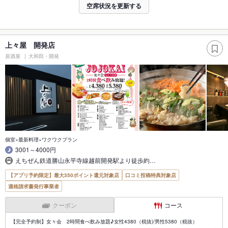
空席状況を更新する
上々屋 開発店
居酒屋
大和田・開発
個室×最新料理×ワクワクプラン
3001～4000円
えちぜん鉄道勝山永平寺線越前開発駅より徒歩約…
【アプリ予約限定】最大350ポイント還元対象店
口コミ投稿特典対象店
適格請求書発行事業者
クーポン
コース
【完全予約制】女々会 2時間食べ飲み放題♪女性4380（税抜)/男性5380（税抜）