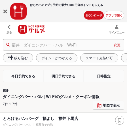
はじめてのアプリ予約で最大
1,000円分ポイントもらえる
ダウンロード
アプリで開く
戻る
マイメニュー
福井 ダイニングバー・バル Wi-Fi
変更
絞り込む
ポイントがつかえる
スマート支払い可
今日予約できる
明日予約できる
日時指定
福井
ダイニングバー・バル | Wi-Fiのグルメ・クーポン情報
7件 1-7件
地図で表示
とろけるハンバーグ 福よし 福井下馬店
ダイニングバー・バル
福井市その他