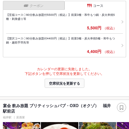
クーポン
コース
【至福コース◇90分飲み放題付5500円（税込）】前菜3種・和牛もつ鍋・炭火串焼5
種・刺身盛り等
5,500円
（税込）
【贅沢コース◇90分飲み放題付4400円［税込］】前菜3種・炭火串焼5種・和牛もつ
鍋・越前手羽先等
4,400円
（税込）
カレンダーの更新に失敗しました。
下記ボタンを押して空席状況を更新してください。
空席状況を更新する
宴会 飲み放題 ブリティッシュパブ・OXO（オクゾ） 福井
駅前店
福井駅
居酒屋