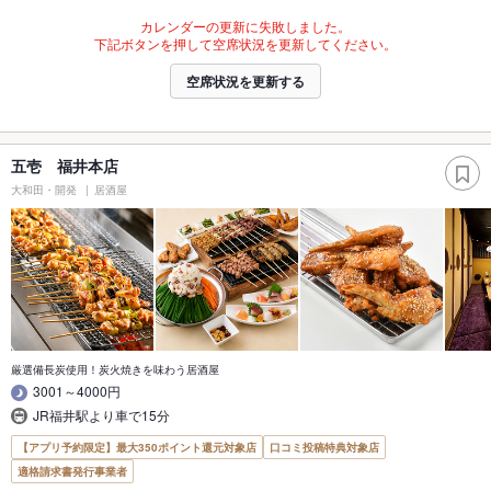
カレンダーの更新に失敗しました。
下記ボタンを押して空席状況を更新してください。
空席状況を更新する
五壱 福井本店
大和田・開発
居酒屋
厳選備長炭使用！炭火焼きを味わう居酒屋
3001～4000円
JR福井駅より車で15分
【アプリ予約限定】最大350ポイント還元対象店
口コミ投稿特典対象店
適格請求書発行事業者