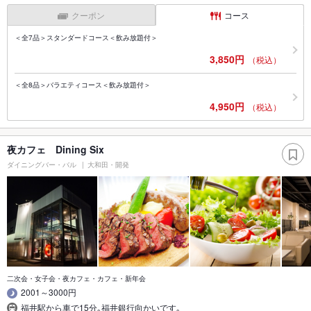
クーポン
コース
＜全7品＞スタンダードコース＜飲み放題付＞
3,850円
（税込）
＜全8品＞バラエティコース＜飲み放題付＞
4,950円
（税込）
夜カフェ Dining Six
ダイニングバー・バル
大和田・開発
二次会・女子会・夜カフェ・カフェ・新年会
2001～3000円
福井駅から車で15分｡福井銀行向かいです｡