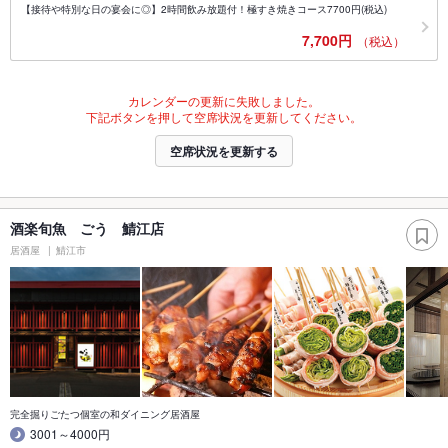
【接待や特別な日の宴会に◎】2時間飲み放題付！極すき焼きコース7700円(税込)
7,700円
（税込）
カレンダーの更新に失敗しました。
下記ボタンを押して空席状況を更新してください。
空席状況を更新する
酒楽旬魚 ごう 鯖江店
居酒屋
鯖江市
完全掘りごたつ個室の和ダイニング居酒屋
3001～4000円