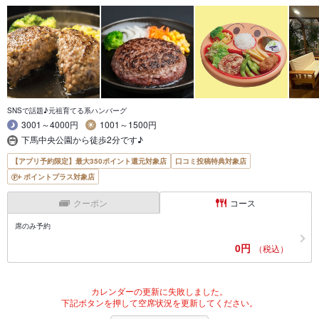
SNSで話題♪元祖育てる系ハンバーグ
3001～4000円
1001～1500円
下馬中央公園から徒歩2分です♪
【アプリ予約限定】最大350ポイント還元対象店
口コミ投稿特典対象店
ポイントプラス対象店
クーポン
コース
席のみ予約
0円
（税込）
カレンダーの更新に失敗しました。
下記ボタンを押して空席状況を更新してください。