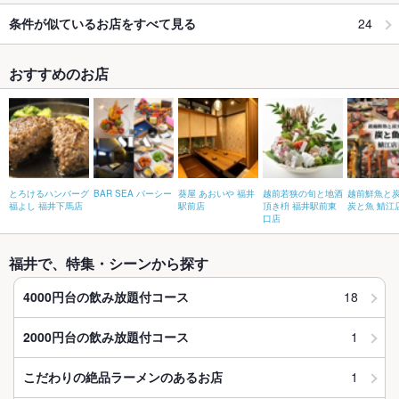
24
条件が似ているお店をすべて見る
おすすめのお店
とろけるハンバーグ
BAR SEA バーシー
葵屋 あおいや 福井
越前若狭の旬と地酒
越前鮮魚と
福よし 福井下馬店
駅前店
頂き枡 福井駅前東
炭と魚 鯖江
口店
福井で、特集・シーンから探す
18
4000円台の飲み放題付コース
1
2000円台の飲み放題付コース
1
こだわりの絶品ラーメンのあるお店