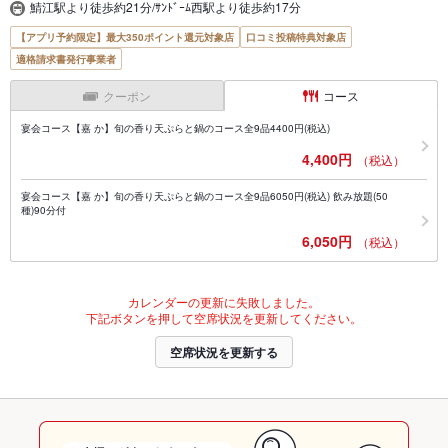
鯖江駅より徒歩約21分/ｻﾝﾄﾞｰﾑ西駅より徒歩約17分
【アプリ予約限定】最大350ポイント還元対象店
口コミ投稿特典対象店
適格請求書発行事業者
クーポン
コース
宴会コース【嘉 か】旬の香り天ぷらと鍋のコース全9品4400円(税込)
4,400円
（税込）
宴会コース【嘉 か】旬の香り天ぷらと鍋のコース全9品6050円(税込) 飲み放題(50
種)90分付
6,050円
（税込）
カレンダーの更新に失敗しました。
下記ボタンを押して空席状況を更新してください。
空席状況を更新する