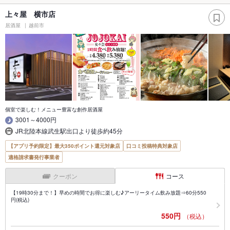
上々屋 横市店
居酒屋
越前市
個室で楽しむ！メニュー豊富な創作居酒屋
3001～4000円
JR北陸本線武生駅出口より徒歩約45分
【アプリ予約限定】最大350ポイント還元対象店
口コミ投稿特典対象店
適格請求書発行事業者
クーポン
コース
【19時30分まで！】早めの時間でお得に楽しむ♪アーリータイム飲み放題⇒60分550
円(税込)
550円
（税込）