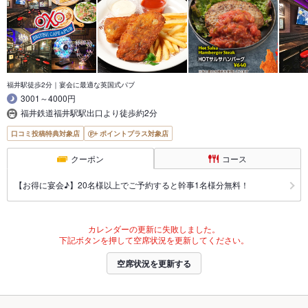
福井駅徒歩2分｜宴会に最適な英国式パブ
3001～4000円
福井鉄道福井駅駅出口より徒歩約2分
口コミ投稿特典対象店
ポイントプラス対象店
クーポン
コース
【お得に宴会♪】20名様以上でご予約すると幹事1名様分無料！
カレンダーの更新に失敗しました。
下記ボタンを押して空席状況を更新してください。
空席状況を更新する