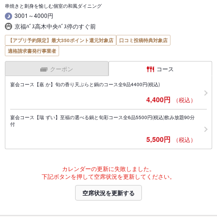
串焼きと刺身を愉しむ個室の和風ダイニング
3001～4000円
京福ﾊﾞｽ高木中央ﾊﾞｽ停のすぐ前
【アプリ予約限定】最大350ポイント還元対象店
口コミ投稿特典対象店
適格請求書発行事業者
クーポン
コース
宴会コース【嘉 か】旬の香り天ぷらと鍋のコース全9品4400円(税込)
4,400円
（税込）
宴会コース【瑞 ずい】至福の選べる鍋と旬彩コース全6品5500円(税込)飲み放題90分
付
5,500円
（税込）
カレンダーの更新に失敗しました。
下記ボタンを押して空席状況を更新してください。
空席状況を更新する