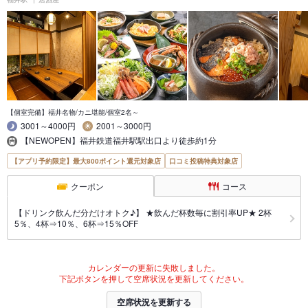
【個室完備】福井名物/カニ堪能/個室2名～
3001～4000円
2001～3000円
【NEWOPEN】福井鉄道福井駅駅出口より徒歩約1分
【アプリ予約限定】最大800ポイント還元対象店
口コミ投稿特典対象店
クーポン
コース
【ドリンク飲んだ分だけオトク♪】 ★飲んだ杯数毎に割引率UP★ 2杯
5％、4杯⇒10％、6杯⇒15％OFF
カレンダーの更新に失敗しました。
下記ボタンを押して空席状況を更新してください。
空席状況を更新する