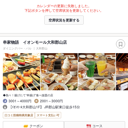
カレンダーの更新に失敗しました。
下記ボタンを押して空席状況を更新してください。
空席状況を更新する
串家物語 イオンモール大和郡山店
ダイニングバー・バル
大和郡山
◆熱々！揚げたて”串揚げ”食べ放題の店
3001～4000円
2001～3000円
【ｲｵﾝﾓｰﾙ大和郡山1F】 JR郡山駅東口徒歩15分
口コミ投稿特典対象店
スマート支払い可
クーポン
コース