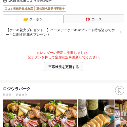
JR奈良駅東口より徒歩約3分
口コミ投稿特典対象店
適格請求書発行事業者
クーポン
コース
【ケーキ花火プレゼント！】バースデーケーキやプレート持ち込みでケ
ーキに刺す用花火プレゼント
カレンダーの更新に失敗しました。
下記ボタンを押して空席状況を更新してください。
空席状況を更新する
ロジウラパーク
居酒屋
近鉄奈良