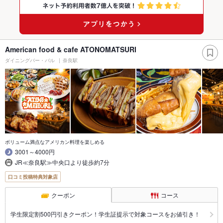
American food & cafe ATONOMATSURI
ダイニングバー・バル
奈良駅
ボリューム満点なアメリカン料理を楽しめる
3001～4000円
JR≪奈良駅≫中央口より徒歩約7分
口コミ投稿特典対象店
クーポン
コース
学生限定割500円引きクーポン！学生証提示で対象コースをお値引き！