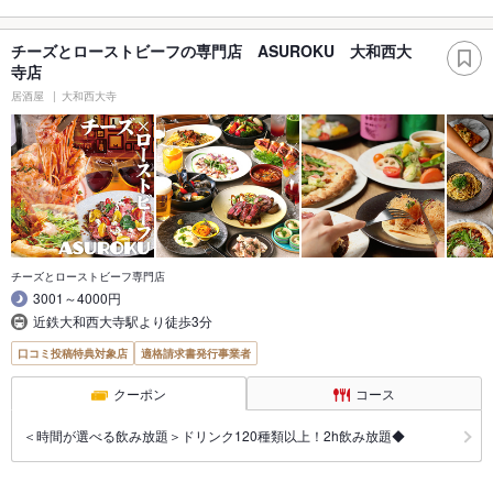
チーズとローストビーフの専門店 ASUROKU 大和西大
寺店
居酒屋
大和西大寺
チーズとローストビーフ専門店
3001～4000円
近鉄大和西大寺駅より徒歩3分
口コミ投稿特典対象店
適格請求書発行事業者
クーポン
コース
＜時間が選べる飲み放題＞ドリンク120種類以上！2h飲み放題◆