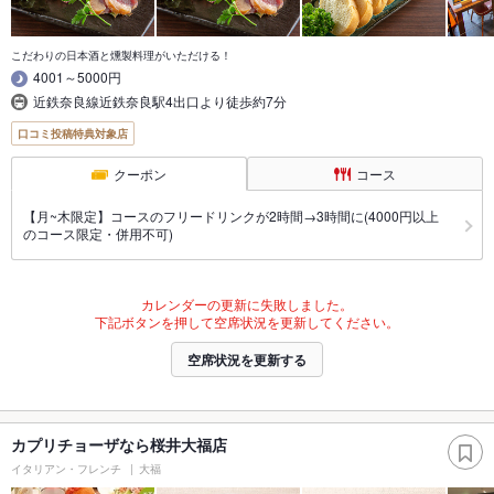
こだわりの日本酒と燻製料理がいただける！
4001～5000円
近鉄奈良線近鉄奈良駅4出口より徒歩約7分
口コミ投稿特典対象店
クーポン
コース
【月~木限定】コースのフリードリンクが2時間→3時間に(4000円以上
のコース限定・併用不可)
カレンダーの更新に失敗しました。
下記ボタンを押して空席状況を更新してください。
空席状況を更新する
カプリチョーザなら桜井大福店
イタリアン・フレンチ
大福