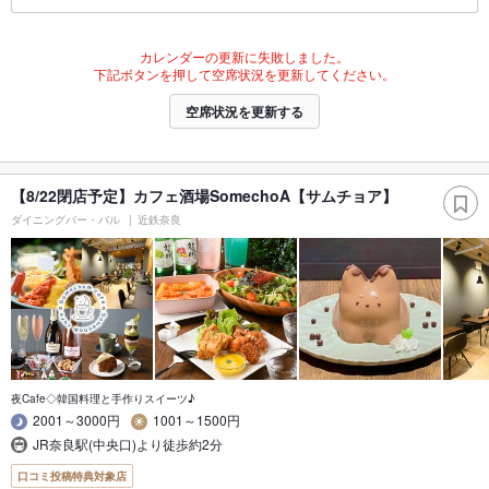
カレンダーの更新に失敗しました。
下記ボタンを押して空席状況を更新してください。
空席状況を更新する
【8/22閉店予定】カフェ酒場SomechoA【サムチョア】
ダイニングバー・バル
近鉄奈良
夜Cafe◇韓国料理と手作りスイーツ♪
2001～3000円
1001～1500円
JR奈良駅(中央口)より徒歩約2分
口コミ投稿特典対象店