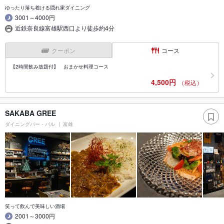
ゆったり落ち着ける隠れ家ダイニング
3001～4000円
近鉄奈良線富雄駅西口より徒歩約4分
クーポン
コース
【2時間飲み放題付】 おまかせ料理コース
4,500円
（税込）
SAKABA GREE
ダイニングバー・バル
富雄
笑って飲んで美味しい酒場
2001～3000円