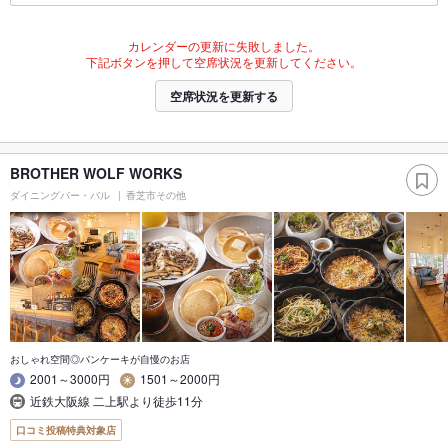
カレンダーの更新に失敗しました。
下記ボタンを押して空席状況を更新してください。
空席状況を更新する
BROTHER WOLF WORKS
ダイニングバー・バル
香芝市その他
おしゃれ空間◎パンケーキが自慢のお店
2001～3000円
1501～2000円
近鉄大阪線 二上駅より徒歩11分
口コミ投稿特典対象店