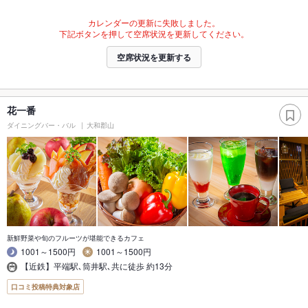
カレンダーの更新に失敗しました。
下記ボタンを押して空席状況を更新してください。
空席状況を更新する
花一番
ダイニングバー・バル
大和郡山
新鮮野菜や旬のフルーツが堪能できるカフェ
1001～1500円
1001～1500円
【近鉄】平端駅､筒井駅､共に徒歩 約13分
口コミ投稿特典対象店