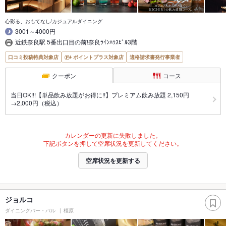
心彩る、おもてなし/カジュアルダイニング
3001～4000円
近鉄奈良駅 5番出口目の前!奈良ﾗｲﾝﾊｳｽﾋﾞﾙ3階
口コミ投稿特典対象店
ポイントプラス対象店
適格請求書発行事業者
クーポン
コース
当日OK!!!【単品飲み放題がお得に!!】プレミアム飲み放題 2,150円
→2,000円（税込）
カレンダーの更新に失敗しました。
下記ボタンを押して空席状況を更新してください。
空席状況を更新する
ジョルコ
ダイニングバー・バル
橿原