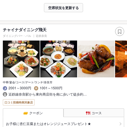
空席状況を更新する
チャイナダイニング飛天
ダイニングバー・バル
近鉄奈良
中華/宴会/コース/デート/ランチ/奈良市
2001～3000円
1001～1500円
近鉄線奈良駅から東向商店街を南に歩いて徒歩約…
口コミ投稿特典対象店
クーポン
コース
お子様に杏仁豆腐またはオレンジジュースプレゼント★