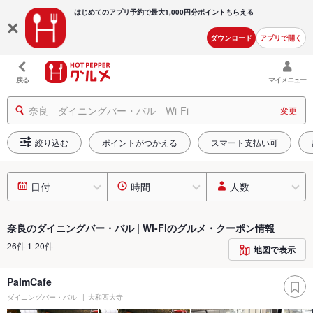
はじめてのアプリ予約で最大
1,000円分ポイントもらえる
ダウンロード
アプリで開く
戻る
マイメニュー
奈良 ダイニングバー・バル Wi-Fi
変更
絞り込む
ポイントがつかえる
スマート支払い可
日付
時間
人数
奈良のダイニングバー・バル | Wi-Fiのグルメ・クーポン情報
26件 1-20件
地図で表示
PalmCafe
ダイニングバー・バル
大和西大寺