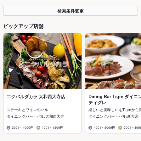
検索条件変更
ピックアップ店舗
二クバルダカラ 大和西大寺店
Dining Bar Tigre ダ
ティグレ
ステーキとワインのバル
楽しいと美味しいをTigreから
ダイニングバー・バル/大和西大寺
ダイニングバー・バル/新大宮
3001～4000円
1001～1500円
4001～5000円
2001～300