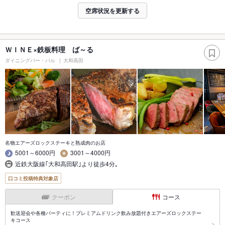
空席状況を更新する
ＷＩＮＥ×鉄板料理 ば～る
ダイニングバー・バル
大和高田
名物エアーズロックステーキと熟成肉のお店
5001～6000円
3001～4000円
近鉄大阪線｢大和高田駅｣より徒歩4分｡
口コミ投稿特典対象店
クーポン
コース
歓送迎会や各種パーティに！プレミアムドリンク飲み放題付きエアーズロックステー
キコース