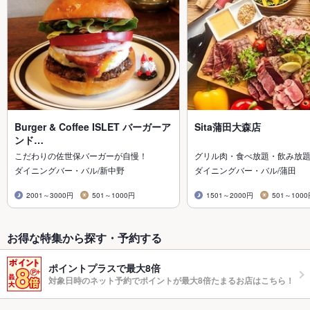
Burger & Coffee ISLET バーガーア
Sita蒲田大森店
ンド…
こだわりの佐世保バーガーが自慢！
グリル肉・食べ放題・飲み放
ダイニングバー・バル/新中野
ダイニングバー・バル/蒲田
2001～3000円
501～1000円
1501～2000円
501～100
お得な特集から探す・予約する
ポイントプラスで最大8倍
対象日時のネット予約でポイントが最大8倍たまるお店はこちら！