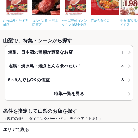
かっぱ寿司 甲府向
カルビ大将 甲府上
かっぱ寿司 イオン
赤から石和店
牛角 田富リ
町店
阿原店
タウン山梨中央店
イド店
山梨で、特集・シーンから探す
1
焼酎、日本酒の種類が豊富なお店
4
地鶏・焼き鳥・焼きとんを食べたい！
3
5～9人でもOKの個室
特集一覧を見る
条件を指定して山梨のお店を探す
（現在の条件：ダイニングバー・バル、テイクアウトあり）
エリアで絞る