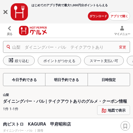
はじめてのアプリ予約で最大
1,000円分ポイントもらえる
ダウンロード
アプリで開く
戻る
マイメニュー
山梨 ダイニングバー・バル テイクアウトあり
変更
絞り込む
ポイントがつかえる
スマート支払い可
今日予約できる
明日予約できる
日時指定
山梨
ダイニングバー・バル | テイクアウトありのグルメ・クーポン情報
1件 1-1件
地図で表示
肉ビストロ KAGURA 甲府昭和店
ダイニングバー・バル
国母