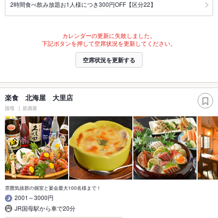
2時間食べ飲み放題お1人様につき300円OFF【区分22】
カレンダーの更新に失敗しました。
下記ボタンを押して空席状況を更新してください。
空席状況を更新する
楽食 北海屋 大里店
国母
居酒屋
雰囲気抜群の個室と宴会最大100名様まで！
2001～3000円
JR国母駅から車で20分