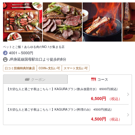
ペットとご飯！あらゆる肉のNO.1が集まる店
4001～5000円
JR身延線国母駅出口より徒歩約8分
口コミ投稿特典対象店
COIN+支払い可
スマート支払い可
クーポン
コース
【大切な人と過ごす夜はこちら！】KAGURAプラン(飲み放題付き) 6500円(税込)
6,500円
（税込）
【大切な人と過ごす夜はこちら！】KAGURAプラン(料理のみ) 4500円(税込)
4,500円
（税込）