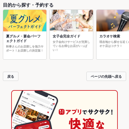
目的から探す・予約する
夏グルメ・宴会パーフ
女子会完全ガイド
カラオケ検索
ェクトガイド
女子会向けサービスが充実し
現在地から探せる近く
ているお得なお店がいっぱ
オケ店はコチラ！
幹事さんのお店探しを強力サ
い！
ポート！お店探しの決定版！
戻る
ページの先頭へ戻る