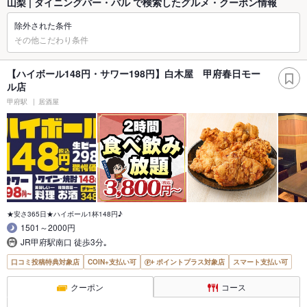
山梨 | ダイニングバー・バル で検索したグルメ・クーポン情報
除外された条件
その他こだわり条件
【ハイボール148円・サワー198円】白木屋 甲府春日モー
ル店
甲府駅
居酒屋
★安さ365日★ハイボール1杯148円♪
1501～2000円
JR甲府駅南口 徒歩3分｡
口コミ投稿特典対象店
COIN+支払い可
ポイントプラス対象店
スマート支払い可
クーポン
コース