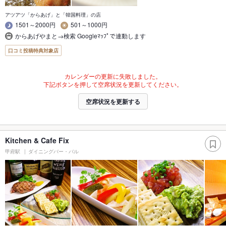
アツアツ「からあげ」と「韓国料理」の店
1501～2000円
501～1000円
からあげやまと→検索 Googleﾏｯﾌﾟで連動します
口コミ投稿特典対象店
カレンダーの更新に失敗しました。
下記ボタンを押して空席状況を更新してください。
空席状況を更新する
Kitchen & Cafe Fix
甲府駅
ダイニングバー・バル