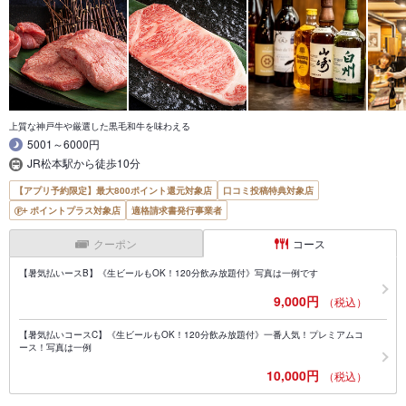
上質な神戸牛や厳選した黒毛和牛を味わえる
5001～6000円
JR松本駅から徒歩10分
【アプリ予約限定】最大800ポイント還元対象店
口コミ投稿特典対象店
ポイントプラス対象店
適格請求書発行事業者
クーポン
コース
【暑気払いースB】《生ビールもOK！120分飲み放題付》写真は一例です
9,000円
（税込）
【暑気払いコースC】《生ビールもOK！120分飲み放題付》一番人気！プレミアムコ
ース！写真は一例
10,000円
（税込）