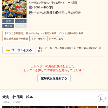
旬の味覚が満載☆お得な飲放付きコース用意
3001～4000円
中央本線(東日本)松本駅より徒歩3分
個室
カード
禁煙席
喫煙席
【アプリ予約限定】最大800ポイント還元対象店
口コミ投稿特典対象店
適格請求書発行事業者
ネット予約可
クーポンあり
【日、月、火、水、木曜日限定！】ご宴会飲み放題30分延
クーポンを見る
長！！
カレンダーの更新に失敗しました。
下記ボタンを押して空席状況を更新してください。
空席状況を更新する
焼肉 牡丹園 松本
居酒屋
松本駅