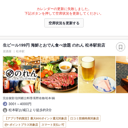
カレンダーの更新に失敗しました。
下記ボタンを押して空席状況を更新してください。
空席状況を更新する
生ビール199円 海鮮とおでん食べ放題 のれん 松本駅前店
居酒屋
松本駅
完全個室/信州郷土料理/長野名物/松本/鍋
3001～4000円
松本駅お城口より徒歩約3分
【アプリ予約限定】最大800ポイント還元対象店
口コミ投稿特典対象店
ポイントプラス対象店
スマート支払い可