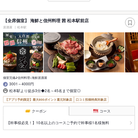
【全席個室】 海鮮と信州料理 茜 松本駅前店
居酒屋
松本駅
個室完備♪信州料理×海鮮居酒屋
3001～4000円
松本駅より徒歩3分◆2名～45名まで個室◎
【アプリ予約限定】最大800ポイント還元対象店
口コミ投稿特典対象店
クーポン
コース
【幹事様必見！】10名以上のコースご予約で幹事様1名様無料