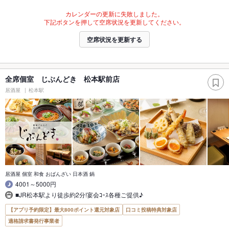
カレンダーの更新に失敗しました。
下記ボタンを押して空席状況を更新してください。
空席状況を更新する
全席個室 じぶんどき 松本駅前店
居酒屋
松本駅
居酒屋 個室 和食 おばんざい 日本酒 鍋
4001～5000円
■JR松本駅より徒歩約2分!宴会ｺｰｽ各種ご提供♪
【アプリ予約限定】最大800ポイント還元対象店
口コミ投稿特典対象店
適格請求書発行事業者