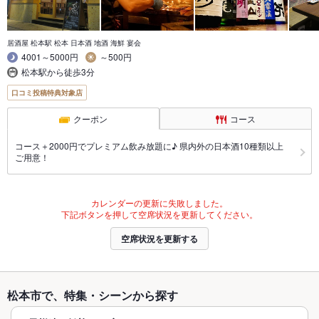
居酒屋 松本駅 松本 日本酒 地酒 海鮮 宴会
4001～5000円
～500円
松本駅から徒歩3分
口コミ投稿特典対象店
クーポン
コース
コース＋2000円でプレミアム飲み放題に♪ 県内外の日本酒10種類以上
ご用意！
カレンダーの更新に失敗しました。
下記ボタンを押して空席状況を更新してください。
空席状況を更新する
松本市で、特集・シーンから探す