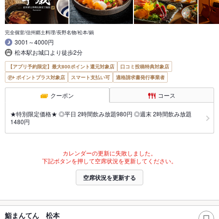
完全個室/信州郷土料理/長野名物/松本/鍋
3001～4000円
松本駅お城口より徒歩2分
【アプリ予約限定】最大800ポイント還元対象店
口コミ投稿特典対象店
ポイントプラス対象店
スマート支払い可
適格請求書発行事業者
クーポン
コース
★特別限定価格★ ◎平日 2時間飲み放題980円 ◎週末 2時間飲み放題
1480円
カレンダーの更新に失敗しました。
下記ボタンを押して空席状況を更新してください。
空席状況を更新する
鮨まんてん 松本