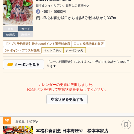
日本食とイタリアン、日常にご褒美を♪
4001～5000円
JR松本駅お城口から徒歩5分/松本駅から337m
個室
カード
禁煙席
喫煙席
【アプリ予約限定】最大800ポイント還元対象店
口コミ投稿特典対象店
ポイントプラス対象店
ネット予約可
クーポンあり
【コース利用限定】10名様以上のご予約でお会計から1000円
クーポンを見る
引き★
カレンダーの更新に失敗しました。
下記ボタンを押して空席状況を更新してください。
空席状況を更新する
PR
居酒屋
松本駅
本格和食割烹 日本海庄や 松本本家店