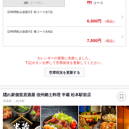
クーポン
コース
【2時間飲み放題付】彩コース全7品
6,500円
（税込）
【2時間飲み放題付】雅コース全8品
7,500円
（税込）
カレンダーの更新に失敗しました。
下記ボタンを押して空席状況を更新してください。
空席状況を更新する
隠れ家個室居酒屋 信州郷土料理 半蔵 松本駅前店
居酒屋
松本駅