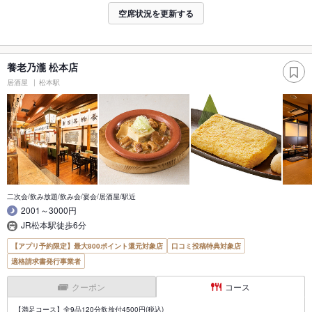
空席状況を更新する
養老乃瀧 松本店
居酒屋
松本駅
二次会/飲み放題/飲み会/宴会/居酒屋/駅近
2001～3000円
JR松本駅徒歩6分
【アプリ予約限定】最大800ポイント還元対象店
口コミ投稿特典対象店
適格請求書発行事業者
クーポン
コース
【満足コース】全9品120分飲放付4500円(税込)