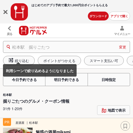
はじめてのアプリ予約で最大
1,000円分ポイントもらえる
ダウンロード
アプリで開く
戻る
マイメニュー
松本駅 掘りごたつ
変更
絞り込む
ポイントがつかえる
スマート支払い可
今日予約できる
明日予約できる
日時指定
松本駅
掘りごたつのグルメ・クーポン情報
31件 1-20件
地図で表示
PR
居酒屋
松本駅
魅惑の酒屋mikami