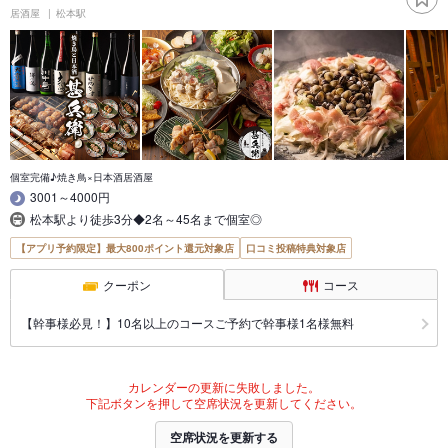
居酒屋
松本駅
個室完備♪焼き鳥×日本酒居酒屋
3001～4000円
松本駅より徒歩3分◆2名～45名まで個室◎
【アプリ予約限定】最大800ポイント還元対象店
口コミ投稿特典対象店
クーポン
コース
【幹事様必見！】10名以上のコースご予約で幹事様1名様無料
カレンダーの更新に失敗しました。
下記ボタンを押して空席状況を更新してください。
空席状況を更新する