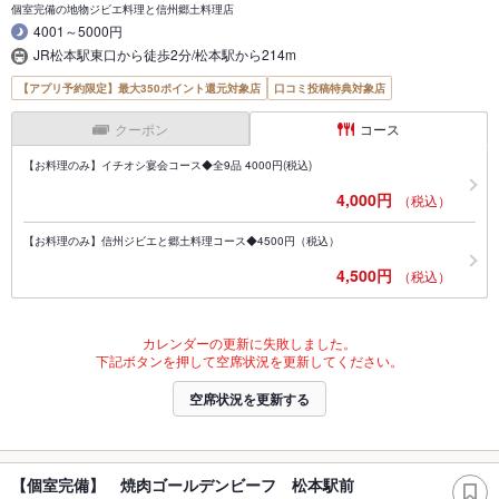
個室完備の地物ジビエ料理と信州郷土料理店
4001～5000円
JR松本駅東口から徒歩2分/松本駅から214m
【アプリ予約限定】最大350ポイント還元対象店
口コミ投稿特典対象店
クーポン
コース
【お料理のみ】イチオシ宴会コース◆全9品 4000円(税込)
4,000円
（税込）
【お料理のみ】信州ジビエと郷土料理コース◆4500円（税込）
4,500円
（税込）
カレンダーの更新に失敗しました。
下記ボタンを押して空席状況を更新してください。
空席状況を更新する
【個室完備】 焼肉ゴールデンビーフ 松本駅前