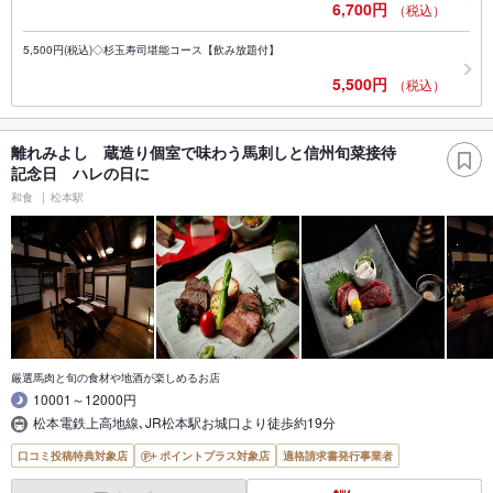
6,700円
（税込）
5,500円(税込)◇杉玉寿司堪能コース【飲み放題付】
5,500円
（税込）
離れみよし 蔵造り個室で味わう馬刺しと信州旬菜接待
記念日 ハレの日に
和食
松本駅
厳選馬肉と旬の食材や地酒が楽しめるお店
10001～12000円
松本電鉄上高地線､JR松本駅お城口より徒歩約19分
口コミ投稿特典対象店
ポイントプラス対象店
適格請求書発行事業者