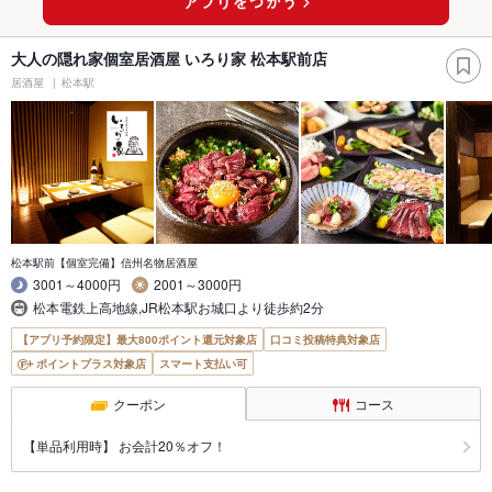
大人の隠れ家個室居酒屋 いろり家 松本駅前店
居酒屋
松本駅
松本駅前【個室完備】信州名物居酒屋
3001～4000円
2001～3000円
松本電鉄上高地線,JR松本駅お城口より徒歩約2分
【アプリ予約限定】最大800ポイント還元対象店
口コミ投稿特典対象店
ポイントプラス対象店
スマート支払い可
クーポン
コース
【単品利用時】 お会計20％オフ！