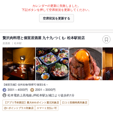
カレンダーの更新に失敗しました。
下記ボタンを押して空席状況を更新してください。
空席状況を更新する
贅沢肉料理と個室居酒屋 九十九-つくも- 松本駅前店
居酒屋
松本駅
【個室完備】信州名物/喫煙可/個室2名～
3001～4000円
2001～3000円
松本電鉄上高地線,JR松本駅お城口より徒歩約1分
【アプリ予約限定】最大800ポイント還元対象店
口コミ投稿特典対象店
ポイントプラス対象店
スマート支払い可