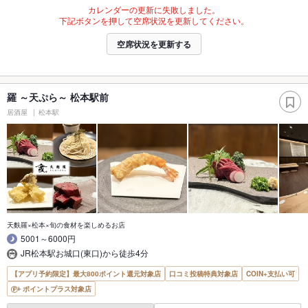
カレンダーの更新に失敗しました。
下記ボタンを押して空席状況を更新してください。
空席状況を更新する
羅 ～天ぷら～ 松本駅前
居酒屋
松本駅
天麩羅×松本×旬の食材を楽しめるお店
5001～6000円
JR松本駅お城口(東口)から徒歩4分
【アプリ予約限定】最大800ポイント還元対象店
口コミ投稿特典対象店
COIN+支払い可
ポイントプラス対象店