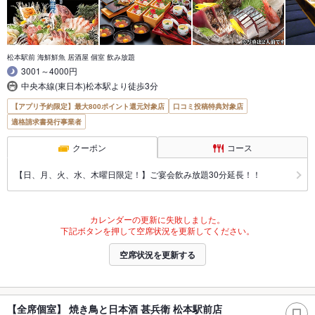
松本駅前 海鮮鮮魚 居酒屋 個室 飲み放題
3001～4000円
中央本線(東日本)松本駅より徒歩3分
【アプリ予約限定】最大800ポイント還元対象店
口コミ投稿特典対象店
適格請求書発行事業者
クーポン
コース
【日、月、火、水、木曜日限定！】ご宴会飲み放題30分延長！！
カレンダーの更新に失敗しました。
下記ボタンを押して空席状況を更新してください。
空席状況を更新する
【全席個室】 焼き鳥と日本酒 甚兵衛 松本駅前店