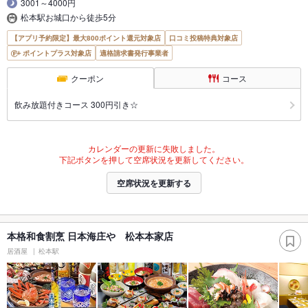
3001～4000円
松本駅お城口から徒歩5分
【アプリ予約限定】最大800ポイント還元対象店
口コミ投稿特典対象店
ポイントプラス対象店
適格請求書発行事業者
クーポン
コース
飲み放題付きコース 300円引き☆
カレンダーの更新に失敗しました。
下記ボタンを押して空席状況を更新してください。
空席状況を更新する
本格和食割烹 日本海庄や 松本本家店
居酒屋
松本駅