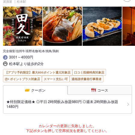
居酒屋
松本駅
完全個室/信州牛/長野名物/松本/焼鳥/鶏刺
3001～4000円
松本駅より徒歩約2分
【アプリ予約限定】最大800ポイント還元対象店
口コミ投稿特典対象店
ポイントプラス対象店
スマート支払い可
適格請求書発行事業者
クーポン
コース
★特別限定価格★ ◎平日 2時間飲み放題980円 ◎週末 2時間飲み放題
1480円
カレンダーの更新に失敗しました。
下記ボタンを押して空席状況を更新してください。