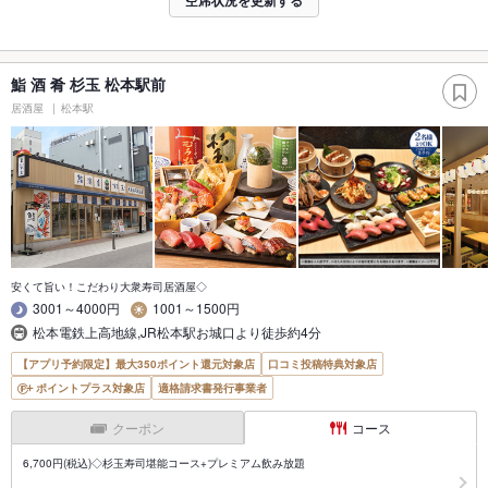
空席状況を更新する
鮨 酒 肴 杉玉 松本駅前
居酒屋
松本駅
安くて旨い！こだわり大衆寿司居酒屋◇
3001～4000円
1001～1500円
松本電鉄上高地線,JR松本駅お城口より徒歩約4分
【アプリ予約限定】最大350ポイント還元対象店
口コミ投稿特典対象店
ポイントプラス対象店
適格請求書発行事業者
クーポン
コース
6,700円(税込)◇杉玉寿司堪能コース+プレミアム飲み放題