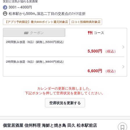
笑顔と活気が溢れる居酒屋
3001～4000円
松本駅から500m｡深志二丁目の交差点のﾌｧﾐﾏ左折
【アプリ予約限定】最大800ポイント還元対象店
口コミ投稿特典対象店
クーポン
コース
2時間飲み放題《8品》(鍋無し)5500円(税込)
5,500円
（税込）
2時間飲み放題《8品》(鍋無し)6600円(税込)
6,600円
（税込）
カレンダーの更新に失敗しました。
下記ボタンを押して空席状況を更新してください。
空席状況を更新する
個室居酒屋 信州料理 海鮮と焼き鳥 田久 松本駅前店