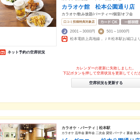
カラオケ館 松本公園通り店
カラオケ/飲み放題/パーティー/個室/オフ会
口コミ投稿特典対象店
2001～3000円
501～1000円
松本電鉄上高地線，ＪＲ松本駅お城口よ
ネット予約の空席状況
カレンダーの更新に失敗しました。
下記ボタンを押して空席状況を更新してくだ
空席状況を更新する
カラオケ・パーティ｜松本駅
カラオケ 忘年会 新年会 二次会 貸切 パーティ 宴会 飲み