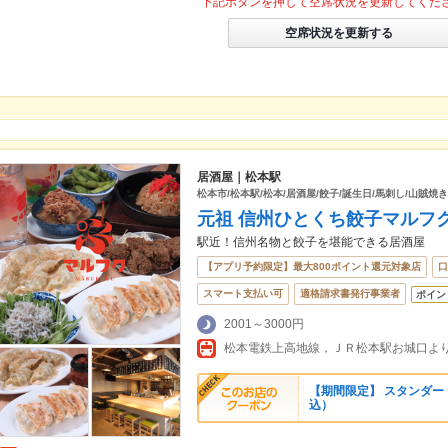
下記ボタンを押して空席状況を更新してくだ
空席状況を更新する
居酒屋｜松本駅
松本市/松本駅/松本/居酒屋/餃子/誕生日/馬刺し/山賊焼き
元祖 信州ひとくち餃子マルフ
駅近！信州名物と餃子を堪能できる居酒屋
【アプリ予約限定】最大800ポイント還元対象店
口
スマート支払い可
適格請求書発行事業者
ポイン
2001～3000円
松本電鉄上高地線，ＪＲ松本駅お城口よ
【期間限定】 スタンダード
込）