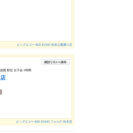
店
ビッグエコー BIG ECHO 松本公園通り店
放題 駅近 女子会 3時間
本店
ビッグエコー BIG ECHO フォルテ 松本店