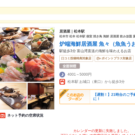
居酒屋｜松本駅
松本市 松本 松本駅 個室 焼き鳥 海鮮 居酒屋 飲み放題 
炉端海鮮居酒屋 魚々（魚魚う
駅徒歩3分 富山湾直送の海鮮を味わえるお店
口コミ投稿特典対象店
ポイントプラス対象店
4001～5000円
松本駅 お城口（東口）から徒歩3分
【遅割！】21時台のご予
に！
ネット予約の空席状況
カレンダーの更新に失敗しました。