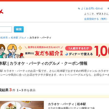
よくある問い合わせ
ようこそ、
さん
ゲスト
会員登録する（無料）
松本市
松本駅 グルメ
カラオケ・パーティ
本駅 | カラオケ・パーティのグルメ・クーポン情報
本駅 カラオケ・パーティのお店一覧です。さらに松本駅でおすすめの料理ジャンル
カラオケ
、シーンや気分に合ったお店がサクサク探せます。ホットペッパーグルメなら、お得なクー
料理など、お店の最新情報をご紹介しているので安心！24時間使える簡単便利なネット予約
、会社の宴会にも、デートやパーティーにもお得に便利にホットペッパーグルメをご利用く
3
索結果
件
1～3
件を表示
カラオケ・パーティ｜松本駅
カラオケ/飲み放題/パーティー/個室/オフ会