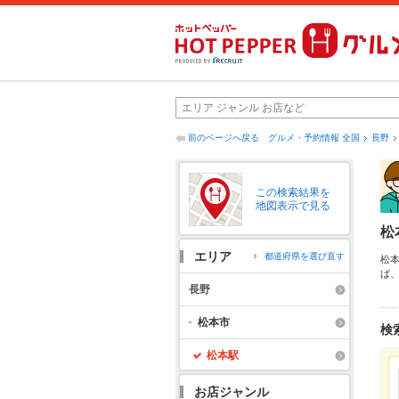
前のページへ戻る
グルメ・予約情報 全国
長野
この検索結果を
地図表示で見る
松
エリア
都道府県を選び直す
松
ば
め
長野
も
松本市
検
松本駅
お店ジャンル