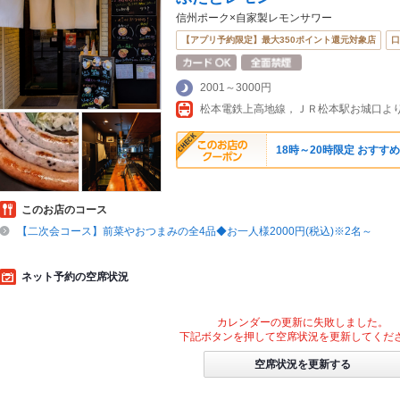
信州ポーク×自家製レモンサワー
【アプリ予約限定】最大350ポイント還元対象店
口
2001～3000円
松本電鉄上高地線，ＪＲ松本駅お城口よ
18時～20時限定 おすす
このお店のコース
【二次会コース】前菜やおつまみの全4品◆お一人様2000円(税込)※2名～
ネット予約の空席状況
カレンダーの更新に失敗しました。
下記ボタンを押して空席状況を更新してくだ
空席状況を更新する