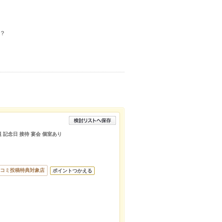
？
題 記念日 接待 宴会 個室あり
コミ投稿特典対象店
ポイントつかえる