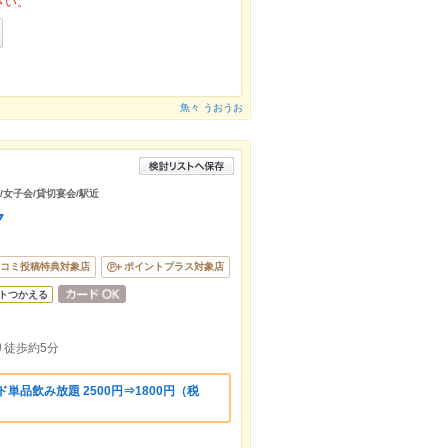
さい。
魚々 うおうお
/女子会/貸切宴会/駅近
ク
コミ投稿特典対象店
ポイントプラス対象店
トつかえる
り徒歩約5分
単品飲み放題 2500円⇒1800円（税