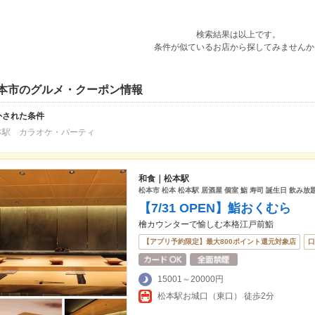
検索結果は以上です。
条件が似ているお店から探してみませんか
本市のグルメ・クーポン情報
外された条件
本駅 カラオケ・パーティ
和食｜松本駅
松本市 松本 松本駅 居酒屋 個室 鮨 寿司 誕生日 飲み放
【7/31 OPEN】鮨おくむら
檜カウンターで愉しむ本格江戸前鮨
【アプリ予約限定】最大800ポイント還元対象店
口
15001～20000円
松本駅お城口（東口） 徒歩2分