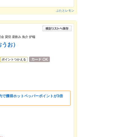
ぶたとレモン
宴会 貸切 昼飲み 魚介 炉端
おうお）
ポイントつかえる
約で獲得ホットペッパーポイントが3倍