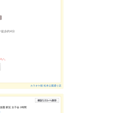
り徒歩約4分
さい。
カラオケ館 松本公園通り店
放題 駅近 女子会 3時間