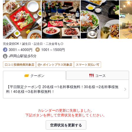
完全貸切OK！誕生日・記念日・二次会等も◎
3001～4000円
1001～1500円
JR岡山駅徒歩5分
口コミ投稿特典対象店
ポイントプラス対象店
スマート支払い可
クーポン
コース
【平日限定クーポン!】20名様⇒1名幹事様無料！30名様⇒2名幹事様無
料！40名様⇒3名幹事様無料！
カレンダーの更新に失敗しました。
下記ボタンを押して空席状況を更新してください。
空席状況を更新する