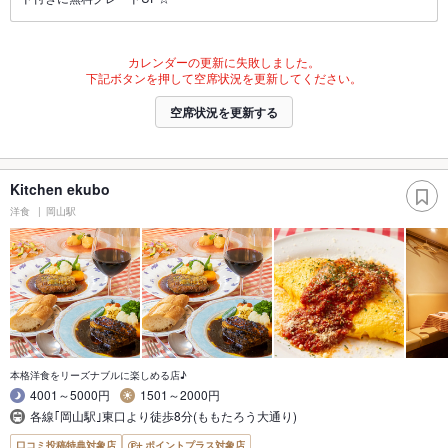
カレンダーの更新に失敗しました。
下記ボタンを押して空席状況を更新してください。
空席状況を更新する
Kitchen ekubo
洋食
岡山駅
本格洋食をリーズナブルに楽しめる店♪
4001～5000円
1501～2000円
各線｢岡山駅｣東口より徒歩8分(ももたろう大通り)
口コミ投稿特典対象店
ポイントプラス対象店