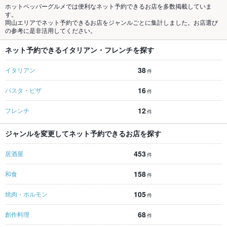
ホットペッパーグルメでは便利なネット予約できるお店を多数掲載していま
す。
岡山エリアでネット予約できるお店をジャンルごとに集計しました。お店選び
の参考に是非活用してください。
ネット予約できるイタリアン・フレンチを探す
38
イタリアン
件
16
パスタ・ピザ
件
12
フレンチ
件
ジャンルを変更してネット予約できるお店を探す
453
居酒屋
件
158
和食
件
105
焼肉・ホルモン
件
68
創作料理
件