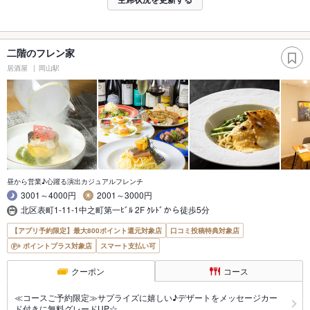
二階のフレン家
居酒屋
岡山駅
昼から営業♪心躍る演出カジュアルフレンチ
3001～4000円
2001～3000円
北区表町1-11-1中之町第一ﾋﾞﾙ 2F ｸﾚﾄﾞから徒歩5分
【アプリ予約限定】最大800ポイント還元対象店
口コミ投稿特典対象店
ポイントプラス対象店
スマート支払い可
クーポン
コース
≪コースご予約限定≫サプライズに嬉しい♪デザートをメッセージカー
ド付きに無料グレードUP☆