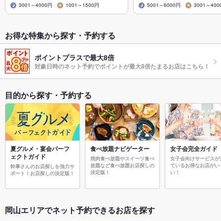
3001～4000円
1001～1500円
5001～6000円
3001～400
お得な特集から探す・予約する
ポイントプラスで最大8倍
対象日時のネット予約でポイントが最大8倍たまるお店はこちら！
目的から探す・予約する
夏グルメ・宴会パーフ
食べ放題ナビゲーター
女子会完全ガイド
ェクトガイド
焼肉食べ放題やスイーツ食べ
女子会向けサービスが
放題など食べ放題お店探しの
ているお得なお店がい
幹事さんのお店探しを強力サ
決定版！
い！
ポート！お店探しの決定版！
岡山エリアでネット予約できるお店を探す