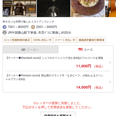
和モダンな空間で愉しむイタリアンフレンチ
7001～8000円
2001～3000円
JR中国勝山駅下車後､市営ﾊﾞｽに乗換し約35分
口コミ投稿特典対象店
COIN+支払い可
スマート支払い可
適格請求書発行事業者
クーポン
コース
【ディナー◆Standard cours】シェフのスペシャリテ含む全8品のフルコースを堪能
11,000円
（税込）
【ディナー◆Premium cours】岡山県のブランド牛「なぎビーフ」が味わえるスペシ
ャルプラン全8品
14,000円
（税込）
カレンダーの更新に失敗しました。
下記ボタンを押して空席状況を更新してください。
空席状況を更新する