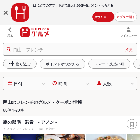
はじめてのアプリ予約で最大
1,000円分ポイントもらえる
ダウンロード
アプリで開く
戻る
マイメニュー
岡山 フレンチ
変更
絞り込む
ポイントがつかえる
スマート支払い可
日付
時間
人数
岡山のフレンチのグルメ・クーポン情報
68件 1-20件
森の邸宅 彩音 - アノン -
イタリアン・フレンチ
岡山市郊外