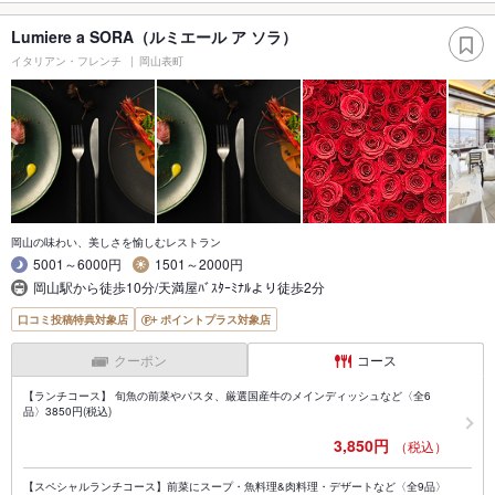
Lumiere a SORA（ルミエール ア ソラ）
イタリアン・フレンチ
岡山表町
岡山の味わい、美しさを愉しむレストラン
5001～6000円
1501～2000円
岡山駅から徒歩10分/天満屋ﾊﾞｽﾀｰﾐﾅﾙより徒歩2分
口コミ投稿特典対象店
ポイントプラス対象店
クーポン
コース
【ランチコース】 旬魚の前菜やパスタ、厳選国産牛のメインディッシュなど〈全6
品〉3850円(税込)
3,850円
（税込）
【スペシャルランチコース】前菜にスープ・魚料理&肉料理・デザートなど〈全9品〉