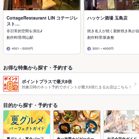
CottageRestaurant LIN コテージレ
ハッケン酒場 玉島店
スト…
非日常的空間を演出♪
焼き名人が焼く新鮮焼き鳥が
創作料理/岡山駅
創作料理/新倉敷
4001～5000円
3001～4000円
お得な特集から探す・予約する
ポイントプラスで最大8倍
対象日時のネット予約でポイントが最大8倍たまるお店はこちら！
目的から探す・予約する
夏グルメ・宴会パーフ
食べ放題ナビゲーター
女子会完全ガイド