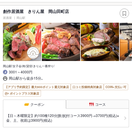
創作居酒屋 きりん屋 岡山田町店
居酒屋
岡山駅
岡山駅/女子会/肉/貸切/きりん一番搾り/
3001～4000円
岡山駅から徒歩15分｡
【アプリ予約限定】最大800ポイント還元対象店
口コミ投稿特典対象店
COIN+支払い可
ポイントプラス対象店
クーポン
コース
【日～木曜限定】約100種120分[飲放]付コース3900円→3700円(税込)※
金、土、祝前は3900円(税込)