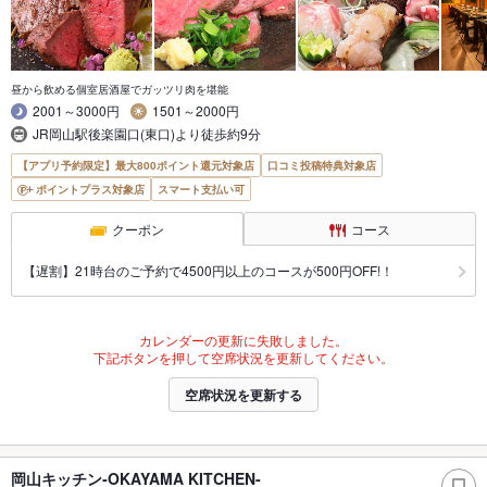
昼から飲める個室居酒屋でガッツリ肉を堪能
2001～3000円
1501～2000円
JR岡山駅後楽園口(東口)より徒歩約9分
【アプリ予約限定】最大800ポイント還元対象店
口コミ投稿特典対象店
ポイントプラス対象店
スマート支払い可
クーポン
コース
【遅割】21時台のご予約で4500円以上のコースが500円OFF!！
カレンダーの更新に失敗しました。
下記ボタンを押して空席状況を更新してください。
空席状況を更新する
岡山キッチン‐OKAYAMA KITCHEN‐