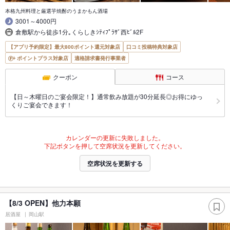
本格九州料理と厳選芋焼酎のうまかもん酒場
3001～4000円
倉敷駅から徒歩1分｡くらしきｼﾃｨﾌﾟﾗｻﾞ西ﾋﾞﾙ2F
【アプリ予約限定】最大800ポイント還元対象店
口コミ投稿特典対象店
ポイントプラス対象店
適格請求書発行事業者
クーポン
コース
【日～木曜日のご宴会限定！】通常飲み放題が30分延長◎お得にゆっ
くりご宴会できます！
カレンダーの更新に失敗しました。
下記ボタンを押して空席状況を更新してください。
空席状況を更新する
【8/3 OPEN】他力本願
居酒屋
岡山駅