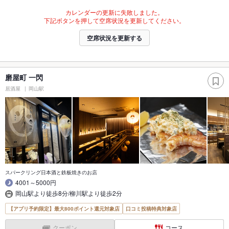
カレンダーの更新に失敗しました。
下記ボタンを押して空席状況を更新してください。
空席状況を更新する
磨屋町 一閃
居酒屋
岡山駅
スパークリング日本酒と鉄板焼きのお店
4001～5000円
岡山駅より徒歩8分/柳川駅より徒歩2分
【アプリ予約限定】最大800ポイント還元対象店
口コミ投稿特典対象店
クーポン
コース