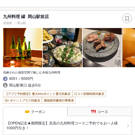
九州料理 縁 岡山駅前店
居酒屋
岡山駅
洗練された個室空間で愉しむ本格九州料理
4001～5000円
岡山駅東口 徒歩5分
【アプリ予約限定】最大800ポイント還元対象店
口コミ投稿特典対象店
ポイントプラス対象店
適格請求書発行事業者
クーポン
コース
【OPEN記念★期間限定】至高の九州料理コースご予約でをお一人様
1000円引き！