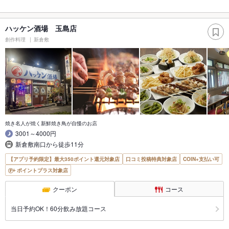
ハッケン酒場 玉島店
創作料理
新倉敷
焼き名人が焼く新鮮焼き鳥が自慢のお店
3001～4000円
新倉敷南口から徒歩11分
【アプリ予約限定】最大350ポイント還元対象店
口コミ投稿特典対象店
COIN+支払い可
ポイントプラス対象店
クーポン
コース
当日予約OK！60分飲み放題コース