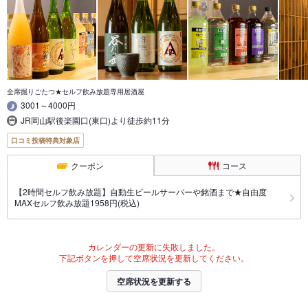
全席掘りごたつ★セルフ飲み放題専用居酒屋
3001～4000円
JR岡山駅後楽園口(東口)より徒歩約11分
口コミ投稿特典対象店
クーポン
コース
【2時間セルフ飲み放題】自動生ビールサーバーや銘酒まで★自由度
MAXセルフ飲み放題1958円(税込)
カレンダーの更新に失敗しました。
下記ボタンを押して空席状況を更新してください。
空席状況を更新する