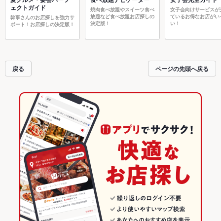
ェクトガイド
焼肉食べ放題やスイーツ食べ
女子会向けサービスが
放題など食べ放題お店探しの
ているお得なお店がい
幹事さんのお店探しを強力サ
決定版！
い！
ポート！お店探しの決定版！
戻る
ページの先頭へ戻る