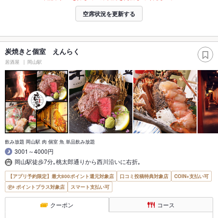
空席状況を更新する
炭焼きと個室 えんらく
居酒屋
岡山駅
飲み放題 岡山駅 肉 個室 魚 単品飲み放題
3001～4000円
岡山駅徒歩7分｡桃太郎通りから西川沿いに右折｡
【アプリ予約限定】最大800ポイント還元対象店
口コミ投稿特典対象店
COIN+支払い可
ポイントプラス対象店
スマート支払い可
クーポン
コース