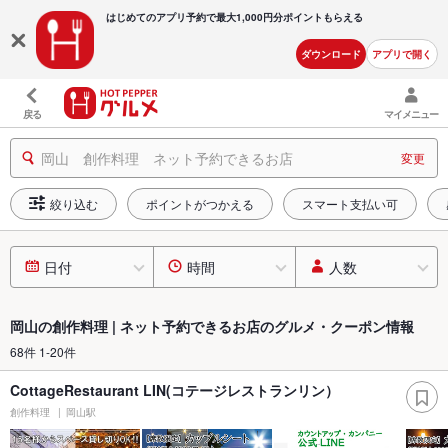
はじめてのアプリ予約で最大
1,000円分ポイントもらえる
ダウンロード
アプリで開く
戻る
マイメニュー
岡山 創作料理 ネット予約できるお店
変更
絞り込む
ポイントがつかえる
スマート支払い可
日付
時間
人数
岡山の創作料理 | ネット予約できるお店のグルメ・クーポン情報
68件 1-20件
CottageRestaurant LIN(コテージレストランリン）
創作料理
岡山駅