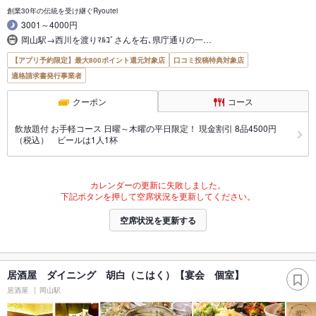
創業30年の伝統を受け継ぐRyoutei
3001～4000円
岡山駅→西川を渡りﾏﾙｺﾞさんを右､県庁通りの一…
【アプリ予約限定】最大800ポイント還元対象店
口コミ投稿特典対象店
適格請求書発行事業者
クーポン
コース
飲放題付 お手軽コース 日曜～木曜の平日限定！ 現金割引 8品4500円
（税込） ビールは1人1杯
カレンダーの更新に失敗しました。
下記ボタンを押して空席状況を更新してください。
空席状況を更新する
居酒屋 ダイニング 胡白（こはく）【宴会 個室】
居酒屋
岡山駅