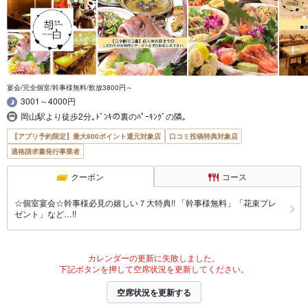
宴会/完全個室/幹事様無料/飲放3800円～
3001～4000円
岡山駅より徒歩2分｡ﾄﾞﾝｷの裏のﾊﾟｰｷﾝｸﾞの隣｡
【アプリ予約限定】最大800ポイント還元対象店
口コミ投稿特典対象店
適格請求書発行事業者
クーポン
コース
☆個室宴会☆幹事様必見の嬉しい７大特典!! 「幹事様無料」「花束プレ
ゼント」など…!!
カレンダーの更新に失敗しました。
下記ボタンを押して空席状況を更新してください。
空席状況を更新する