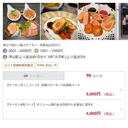
津山で味わう極上サーモン・肉宴会記念日◎
3001～4000円
1001～1500円
津山駅より徒歩約12分/ﾊﾞｽ停｢大手町｣より徒歩3分
口コミ投稿特典対象店
COIN+支払い可
クーポン
コース
【サーモン尽くしコース】 自慢のサーモン7品堪能コース
5,000円
（税込）
【サーモン&肉コース】ボリューム感のある内容のため宴会に是非♪
4,800円
（税込）