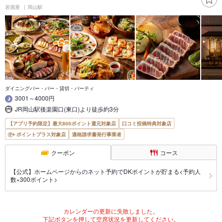
居酒屋
岡山駅
ダイニングバー・バー・貸切・パーティ
3001～4000円
JR岡山駅後楽園口(東口)より徒歩約3分
【アプリ予約限定】最大800ポイント還元対象店
口コミ投稿特典対象店
ポイントプラス対象店
適格請求書発行事業者
クーポン
コース
【公式】ホームページからのネット予約でDKポイントが貯まる<予約人
数×300ポイント>
カレンダーの更新に失敗しました。
下記ボタンを押して空席状況を更新してください。