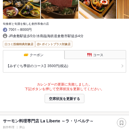
旬食材と旬酒を愉しむ創作和食の店
7001～8000円
JR倉敷駅徒歩5分/水島臨海鉄道倉敷市駅徒歩4分
口コミ投稿特典対象店
ポイントプラス対象店
クーポン
コース
【みずぐち季節のコース】3500円(税込)
カレンダーの更新に失敗しました。
下記ボタンを押して空席状況を更新してください。
空席状況を更新する
サーモン料理専門店 La Liberte ～ラ・リベルテ～
創作料理
津山