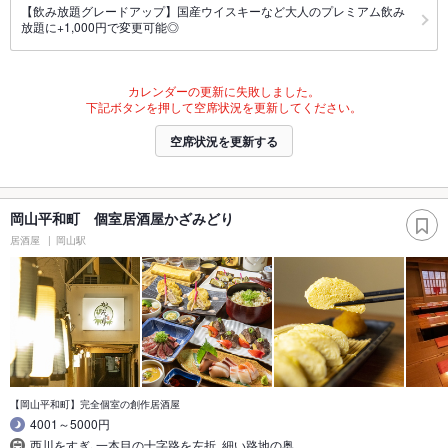
【飲み放題グレードアップ】国産ウイスキーなど大人のプレミアム飲み
放題に+1,000円で変更可能◎
カレンダーの更新に失敗しました。
下記ボタンを押して空席状況を更新してください。
空席状況を更新する
岡山平和町 個室居酒屋かざみどり
居酒屋
岡山駅
【岡山平和町】完全個室の創作居酒屋
4001～5000円
西川をすぎ､一本目の十字路を左折｡細い路地の奥…