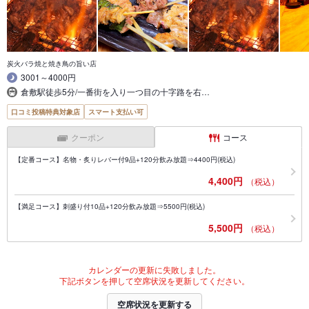
炭火バラ焼と焼き鳥の旨い店
3001～4000円
倉敷駅徒歩5分/一番街を入り一つ目の十字路を右…
口コミ投稿特典対象店
スマート支払い可
クーポン
コース
【定番コース】名物・炙りレバー付9品+120分飲み放題⇒4400円(税込)
4,400円
（税込）
【満足コース】刺盛り付10品+120分飲み放題⇒5500円(税込)
5,500円
（税込）
カレンダーの更新に失敗しました。
下記ボタンを押して空席状況を更新してください。
空席状況を更新する