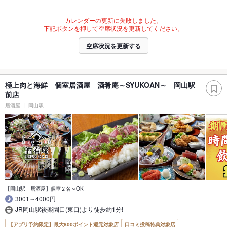
カレンダーの更新に失敗しました。
下記ボタンを押して空席状況を更新してください。
空席状況を更新する
極上肉と海鮮 個室居酒屋 酒肴庵～SYUKOAN～ 岡山駅
前店
居酒屋
岡山駅
【岡山駅 居酒屋】個室２名～OK
3001～4000円
JR岡山駅後楽園口(東口)より徒歩約1分!
【アプリ予約限定】最大800ポイント還元対象店
口コミ投稿特典対象店