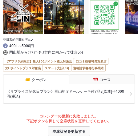
非日常的空間を演出♪
4001～5000円
岡山駅からｼﾝﾌｫﾆｰﾎｰﾙ方向に向かって徒歩5分
【アプリ予約限定】最大800ポイント還元対象店
口コミ投稿特典対象店
ポイントプラス対象店
スマート支払い可
適格請求書発行事業者
クーポン
コース
《サプライズ記念日プラン》岡山初!?ドールケーキ付7品※[飲放]⇒4000
円(税込)
カレンダーの更新に失敗しました。
下記ボタンを押して空席状況を更新してください。
空席状況を更新する