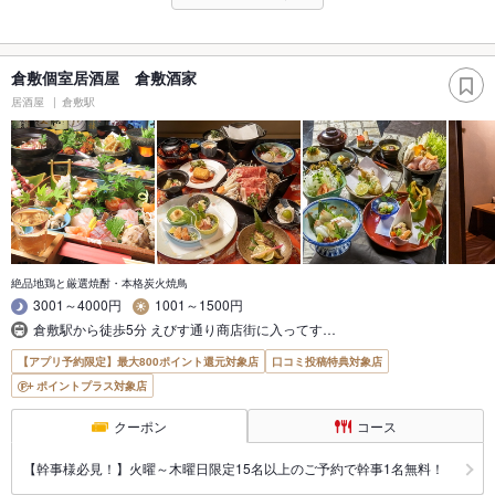
倉敷個室居酒屋 倉敷酒家
居酒屋
倉敷駅
絶品地鶏と厳選焼酎・本格炭火焼鳥
3001～4000円
1001～1500円
倉敷駅から徒歩5分 えびす通り商店街に入ってす…
【アプリ予約限定】最大800ポイント還元対象店
口コミ投稿特典対象店
ポイントプラス対象店
クーポン
コース
【幹事様必見！】火曜～木曜日限定15名以上のご予約で幹事1名無料！