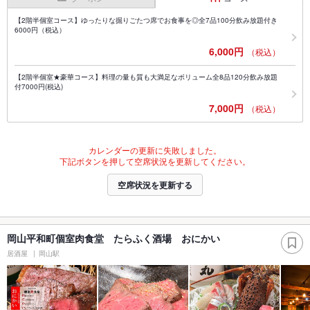
【2階半個室コース】ゆったりな掘りごたつ席でお食事を◎全7品100分飲み放題付き
6000円（税込）
6,000円
（税込）
【2階半個室★豪華コース】料理の量も質も大満足なボリューム全8品120分飲み放題
付7000円(税込)
7,000円
（税込）
カレンダーの更新に失敗しました。
下記ボタンを押して空席状況を更新してください。
空席状況を更新する
岡山平和町個室肉食堂 たらふく酒場 おにかい
居酒屋
岡山駅