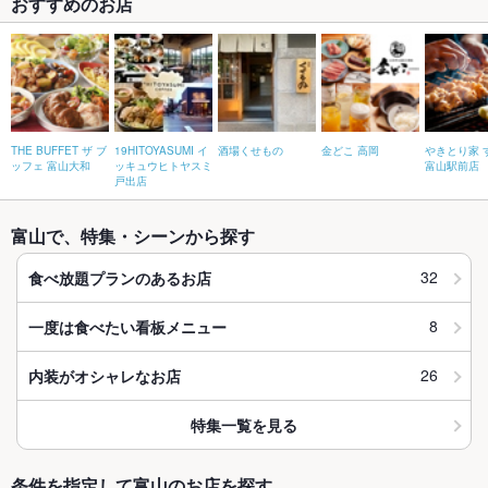
おすすめのお店
THE BUFFET ザ ブ
19HITOYASUMI イ
酒場くせもの
金どこ 高岡
やきとり家 
ッフェ 富山大和
ッキュウヒトヤスミ
富山駅前店
戸出店
富山で、特集・シーンから探す
32
食べ放題プランのあるお店
8
一度は食べたい看板メニュー
26
内装がオシャレなお店
特集一覧を見る
条件を指定して富山のお店を探す