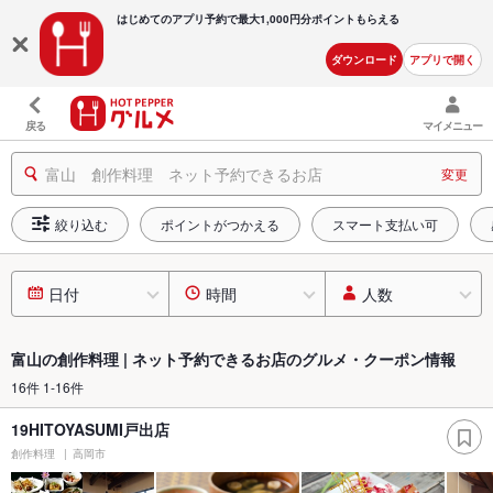
はじめてのアプリ予約で最大
1,000円分ポイントもらえる
ダウンロード
アプリで開く
戻る
マイメニュー
富山 創作料理 ネット予約できるお店
変更
絞り込む
ポイントがつかえる
スマート支払い可
日付
時間
人数
富山の創作料理 | ネット予約できるお店のグルメ・クーポン情報
16件 1-16件
19HITOYASUMI戸出店
創作料理
高岡市