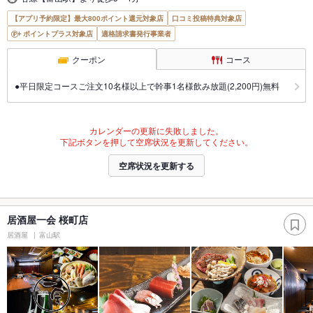
【アプリ予約限定】最大800ポイント還元対象店
口コミ投稿特典対象店
ポイントプラス対象店
適格請求書発行事業者
クーポン
コース
●平日限定コースご注文10名様以上で幹事1名様飲み放題(2,200円)無料
カレンダーの更新に失敗しました。
下記ボタンを押して空席状況を更新してください。
空席状況を更新する
居酒屋一会 桜町店
居酒屋
富山駅