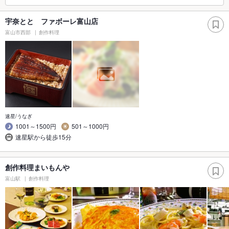
宇奈とと ファボーレ富山店
富山市西部
創作料理
速星/うなぎ
1001～1500円
501～1000円
速星駅から徒歩15分
創作料理まいもんや
富山駅
創作料理