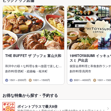
ピックアップ店舗
THE BUFFET ザ ブッフェ 富山大和
19HITOYASUMI イッキ
スミ 戸出店
和洋中の様々な料理を食べ放題で楽しむ…
個室会席料理と和食創作ラン
創作料理/西町・総曲輪・桜木町
創作料理/高岡市
1501～2000円
1001～1500円
3001～4000円
1001～150
お得な特集から探す・予約する
ポイントプラスで最大8倍
対象日時のネット予約でポイントが最大8倍たまるお店はこちら！