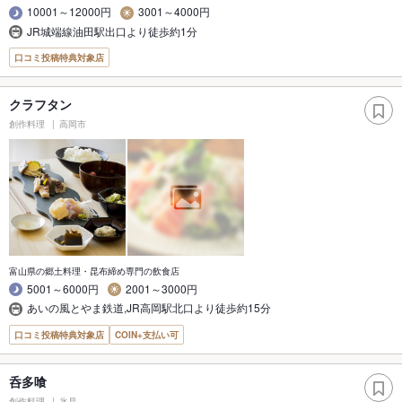
10001～12000円
3001～4000円
JR城端線油田駅出口より徒歩約1分
口コミ投稿特典対象店
クラフタン
創作料理
高岡市
富山県の郷土料理・昆布締め専門の飲食店
5001～6000円
2001～3000円
あいの風とやま鉄道,JR高岡駅北口より徒歩約15分
口コミ投稿特典対象店
COIN+支払い可
呑多喰
創作料理
氷見