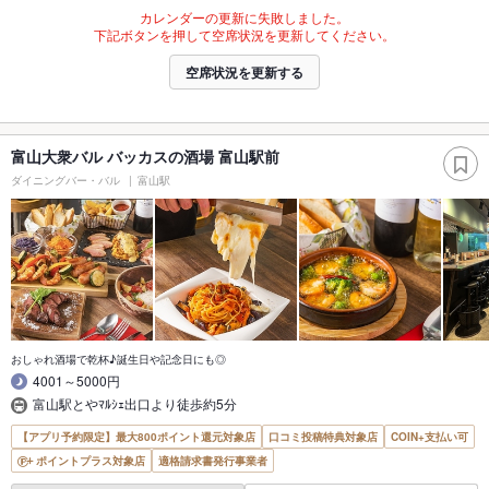
カレンダーの更新に失敗しました。
下記ボタンを押して空席状況を更新してください。
空席状況を更新する
富山大衆バル バッカスの酒場 富山駅前
ダイニングバー・バル
富山駅
おしゃれ酒場で乾杯♪誕生日や記念日にも◎
4001～5000円
富山駅とやﾏﾙｼｪ出口より徒歩約5分
【アプリ予約限定】最大800ポイント還元対象店
口コミ投稿特典対象店
COIN+支払い可
ポイントプラス対象店
適格請求書発行事業者