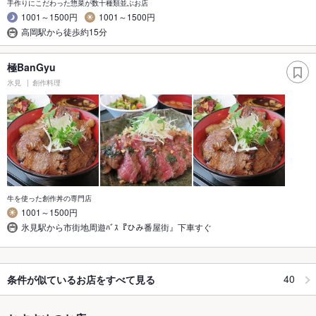
手作りにこだわった惣菜が数十種類並ぶお店
1001～1500円
1001～1500円
高岡駅から徒歩約15分
極BanGyu
氷見
創作料理
牛を使った創作丼の専門店
1001～1500円
氷見駅から市街地周遊ﾊﾞｽ『ひみ番屋街』下車すぐ
40
条件が似ているお店をすべて見る