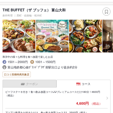
THE BUFFET（ザ ブッフェ） 富山大和
創作料理
西町・総曲輪・桜木町
和洋中の様々な料理を食べ放題で楽しむお店
1501～2000円
1001～1500円
富山地鉄都心線ｸﾞﾗﾝﾄﾞﾌﾟﾗｻﾞ前駅出口より徒歩約2分
口コミ投稿特典対象店
クーポン
コース
ビーフステーキ付き！食べ飲み放題コース♪♪プレミアムコースだけ180分！4600円
（税込）
4,600円
（税込）
アツアツ飲茶をお好きなだけ 食べ飲み放題コース♪♪ 3500円（税込）