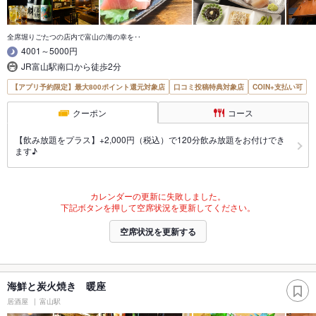
全席堀りごたつの店内で富山の海の幸を‥
4001～5000円
JR富山駅南口から徒歩2分
【アプリ予約限定】最大800ポイント還元対象店
口コミ投稿特典対象店
COIN+支払い可
クーポン
コース
【飲み放題をプラス】+2,000円（税込）で120分飲み放題をお付けでき
ます♪
カレンダーの更新に失敗しました。
下記ボタンを押して空席状況を更新してください。
空席状況を更新する
海鮮と炭火焼き 暖座
居酒屋
富山駅