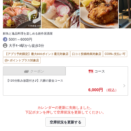
鮮魚と逸品料理を楽しめる創作居酒屋
5001～6000円
大手ﾓｰﾙ駅から徒歩3分
【アプリ予約限定】最大800ポイント還元対象店
口コミ投稿特典対象店
COIN+支払い可
ポイントプラス対象店
クーポン
コース
【120分飲み放題付き♪】六腑の宴会コース
6,000円
（税込）
カレンダーの更新に失敗しました。
下記ボタンを押して空席状況を更新してください。
空席状況を更新する