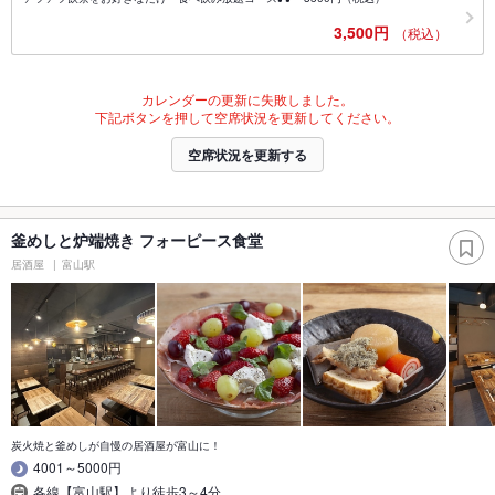
3,500円
（税込）
カレンダーの更新に失敗しました。
下記ボタンを押して空席状況を更新してください。
空席状況を更新する
釜めしと炉端焼き フォーピース食堂
居酒屋
富山駅
炭火焼と釜めしが自慢の居酒屋が富山に！
4001～5000円
各線【富山駅】より徒歩3～4分