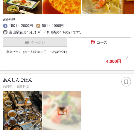
創作料理
1501～2000円
501～1000円
富山駅徒歩1分｡ｵｰﾊﾞｰﾄﾞﾎｰﾙ隣のﾋﾞﾙの2Fです｡
クーポン
コース
宴会プラン（お一人様4000円～ご相談OK★）
4,000円
あんしんごはん
高岡市
創作料理