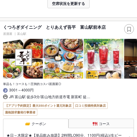
空席状況を更新する
くつろぎダイニング とりあえず吾平 富山駅前本店
居酒屋
富山駅
単品も！コースも！圧倒的コスパ居酒屋◎
3001～4000円
JR 富山駅 徒歩3分/富山地方鉄道市電 新富町 徒…
【アプリ予約限定】最大350ポイント還元対象店
口コミ投稿特典対象店
適格請求書発行事業者
クーポン
コース
★日～木限定★【単品飲み放題】2時間LO90分、1100円(税込)(生ビー