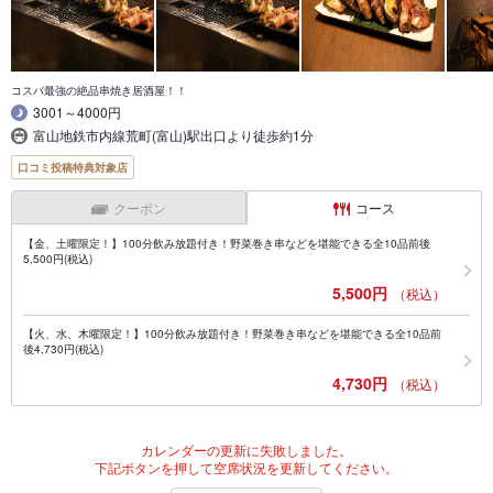
コスパ最強の絶品串焼き居酒屋！！
3001～4000円
富山地鉄市内線荒町(富山)駅出口より徒歩約1分
口コミ投稿特典対象店
クーポン
コース
【金、土曜限定！】100分飲み放題付き！野菜巻き串などを堪能できる全10品前後
5,500円(税込)
5,500円
（税込）
【火、水、木曜限定！】100分飲み放題付き！野菜巻き串などを堪能できる全10品前
後4,730円(税込)
4,730円
（税込）
カレンダーの更新に失敗しました。
下記ボタンを押して空席状況を更新してください。