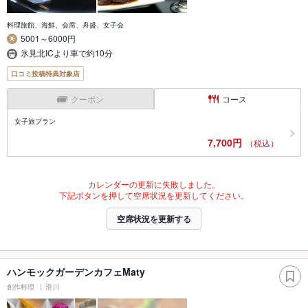
料理旅館、海鮮、会席、舟盛、女子会
5001～6000円
氷見北ICより車で約10分
口コミ投稿特典対象店
クーポン
コース
女子旅プラン
7,700円
（税込）
カレンダーの更新に失敗しました。
下記ボタンを押して空席状況を更新してください。
空席状況を更新する
ハンモックガーデンカフェMaty
創作料理
滑川