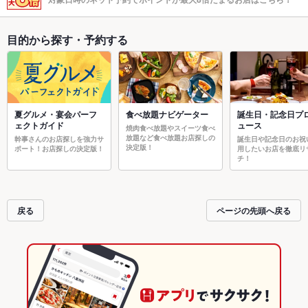
目的から探す・予約する
夏グルメ・宴会パーフ
食べ放題ナビゲーター
誕生日・記念日プ
ェクトガイド
ュース
焼肉食べ放題やスイーツ食べ
放題など食べ放題お店探しの
幹事さんのお店探しを強力サ
誕生日や記念日のお祝
決定版！
ポート！お店探しの決定版！
用したいお店を徹底リ
チ！
戻る
ページの先頭へ戻る