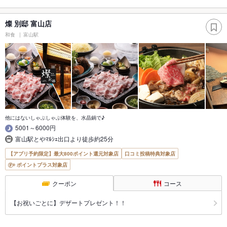
燦 別邸 富山店
和食
富山駅
他にはないしゃぶしゃぶ体験を、水晶鍋で♪
5001～6000円
富山駅とやﾏﾙｼｪ出口より徒歩約25分
【アプリ予約限定】最大800ポイント還元対象店
口コミ投稿特典対象店
ポイントプラス対象店
クーポン
コース
【お祝いごとに】デザートプレゼント！！