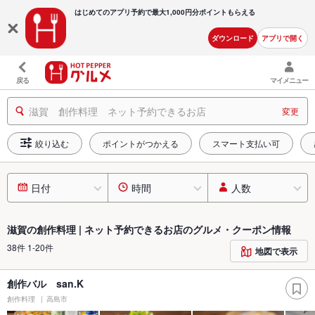
はじめてのアプリ予約で最大
1,000円分ポイントもらえる
ダウンロード
アプリで開く
戻る
マイメニュー
滋賀 創作料理 ネット予約できるお店
変更
絞り込む
ポイントがつかえる
スマート支払い可
日付
時間
人数
滋賀の創作料理 | ネット予約できるお店のグルメ・クーポン情報
38件 1-20件
地図で表示
創作バル san.K
創作料理
高島市