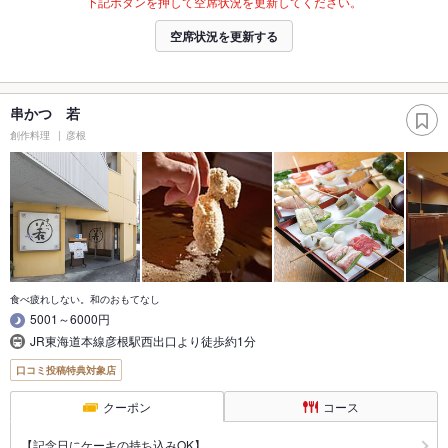
下記ボタンを押して空席状況を更新してください。
空席状況を更新する
串かつ 若
創作料理
彦根
食べ疲れしない。和のおもてなし
5001～6000円
JR東海道本線彦根駅西出口より徒歩約1分
口コミ投稿特典対象店
クーポン
コース
【記念日にケーキの持ち込みOK】