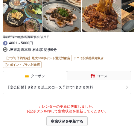
季節野菜の創作居酒屋/宴会/誕生日
4001～5000円
JR東海道本線 石山駅 徒歩6分
【アプリ予約限定】最大800ポイント還元対象店
口コミ投稿特典対象店
ポイントプラス対象店
クーポン
コース
【宴会応援】8名さま以上のコース予約で1名さま無料
カレンダーの更新に失敗しました。
下記ボタンを押して空席状況を更新してください。
空席状況を更新する