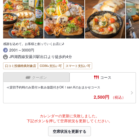
感謝を込めて。お客様と創っていくお店に♪
2001～3000円
JR湖西線安曇川駅出口より徒歩約4分
口コミ投稿特典対象店
COIN+支払い可
スマート支払い可
クーポン
コース
≪貸切予約時のみ受付≫飲み放題付きOK！san.Kのおまかせコース
2,500円
（税込）
カレンダーの更新に失敗しました。
下記ボタンを押して空席状況を更新してください。
空席状況を更新する