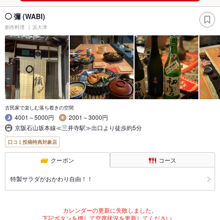
◯ 彌 (WABI)
創作料理
浜大津
古民家で楽しむ落ち着きの空間
4001～5000円
2001～3000円
京阪石山坂本線≪三井寺駅≫出口より徒歩約5分
口コミ投稿特典対象店
クーポン
コース
特製サラダがおかわり自由！！
カレンダーの更新に失敗しました。
下記ボタンを押して空席状況を更新してください。