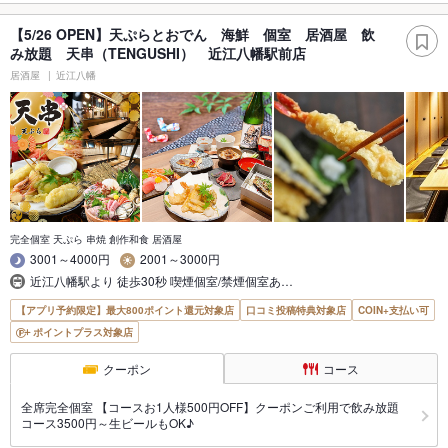
【5/26 OPEN】天ぷらとおでん 海鮮 個室 居酒屋 飲
み放題 天串（TENGUSHI） 近江八幡駅前店
居酒屋
近江八幡
完全個室 天ぷら 串焼 創作和食 居酒屋
3001～4000円
2001～3000円
近江八幡駅より 徒歩30秒 喫煙個室/禁煙個室あ…
【アプリ予約限定】最大800ポイント還元対象店
口コミ投稿特典対象店
COIN+支払い可
ポイントプラス対象店
クーポン
コース
全席完全個室 【コースお1人様500円OFF】クーポンご利用で飲み放題
コース3500円～生ビールもOK♪