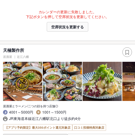
カレンダーの更新に失敗しました。
下記ボタンを押して空席状況を更新してください。
空席状況を更新する
天極製作所
居酒屋
近江八幡
居酒屋とラーメン/二つの顔を持つ店舗◎
4001～5000円
1001～1500円
JR東海道本線近江八幡駅北口より徒歩約4分
【アプリ予約限定】最大350ポイント還元対象店
口コミ投稿特典対象店