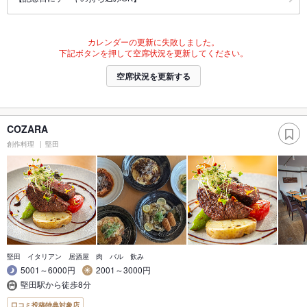
カレンダーの更新に失敗しました。
下記ボタンを押して空席状況を更新してください。
空席状況を更新する
COZARA
創作料理
堅田
堅田 イタリアン 居酒屋 肉 バル 飲み
5001～6000円
2001～3000円
堅田駅から徒歩8分
口コミ投稿特典対象店