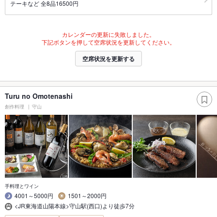
テーキなど 全8品16500円
カレンダーの更新に失敗しました。
下記ボタンを押して空席状況を更新してください。
空席状況を更新する
Turu no Omotenashi
創作料理
守山
手料理とワイン
4001～5000円
1501～2000円
<JR東海道山陽本線>守山駅(西口)より徒歩7分