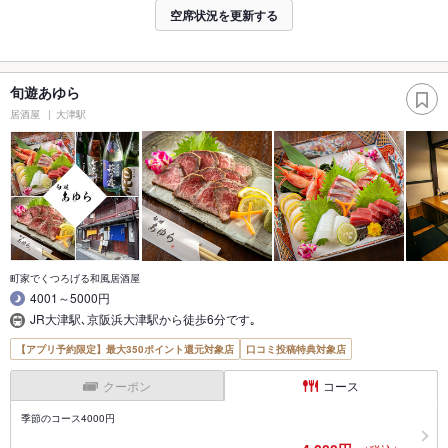
空席状況を更新する
旬遊あゆら
居酒屋
大津駅
町家でくつろげる和風居酒屋
4001～5000円
JR大津駅､京阪浜大津駅から徒歩6分です｡
【アプリ予約限定】最大350ポイント還元対象店
口コミ投稿特典対象店
クーポン
コース
季節のコース4000円