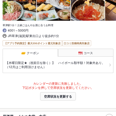
草津駅1分！土鍋ごはんやお酒と合うお料理
4001～5000円
JR草津(滋賀)駅東出口より徒歩約1分
【アプリ予約限定】最大350ポイント還元対象店
口コミ投稿特典対象店
クーポン
コース
【木曜日限定★（祝前日を除く）】 ハイボール類半額！対象外あり。
（12月はご利用頂けません）
カレンダーの更新に失敗しました。
下記ボタンを押して空席状況を更新してください。
空席状況を更新する