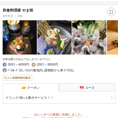
和食料理家 やま咲
創作料理
彦根
出来る限りのおもてなしがコンセプトに。
3001～4000円
2001～3000円
ﾍﾞﾙﾛｰﾄﾞ沿いｺｺｽの敷地内｡彦根駅から車で10分｡
口コミ投稿特典対象店
クーポン
コース
ドリンク1杯×人数分サービス！！
カレンダーの更新に失敗しました。