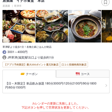
居酒屋 イナホ食堂 本店
居酒屋
草津市
草津駅より徒歩1分！名物土鍋ごはんが絶品
3001～4000円
JR草津(滋賀)駅出口より徒歩約1分
【アプリ予約限定】最大350ポイント還元対象店
口コミ投稿特典対象店
クーポン
コース
【日～木限定】単品飲み放題 180分3000円/120分2100円/90分1800
円/60分1500円
カレンダーの更新に失敗しました。
下記ボタンを押して空席状況を更新してください。