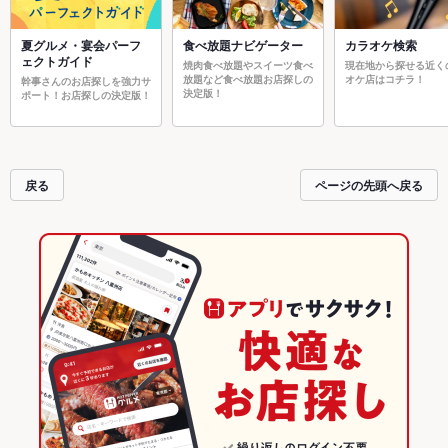
夏グルメ・宴会パーフ
食べ放題ナビゲーター
カラオケ検索
ェクトガイド
焼肉食べ放題やスイーツ食べ
現在地から探せる近く
放題など食べ放題お店探しの
オケ店はコチラ！
幹事さんのお店探しを強力サ
決定版！
ポート！お店探しの決定版！
戻る
ページの先頭へ戻る