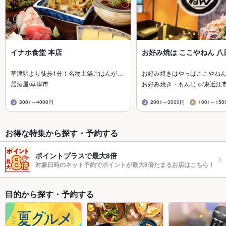
イナホ食堂 本店
お好み焼は ここやねん 八
草津駅より徒歩1分！名物土鍋ごはんが…
お好み焼きはやっぱここやねん
居酒屋/草津市
お好み焼き・もんじゃ/東近江
3001～4000円
2001～3000円
1001～150
お得な特集から探す・予約する
ポイントプラスで最大8倍
対象日時のネット予約でポイントが最大8倍たまるお店はこちら！
目的から探す・予約する