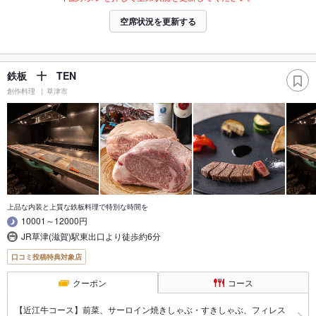
空席状況を更新する
鉄板 十 TEN
創作料理
草津市
上品な内装と上質な鉄板料理で特別な時間を
10001～12000円
JR草津(滋賀)駅東出口より徒歩約6分
口コミ投稿特典対象店
クーポン
コース
【近江牛コース】前菜、サーロイン焼きしゃぶ・すきしゃぶ、フィレス