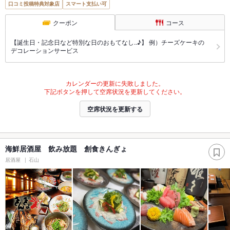
口コミ投稿特典対象店
スマート支払い可
クーポン
コース
【誕生日・記念日など特別な日のおもてなし..♪】 例）チーズケーキの
デコレーションサービス
カレンダーの更新に失敗しました。
下記ボタンを押して空席状況を更新してください。
空席状況を更新する
海鮮居酒屋 飲み放題 創食きんぎょ
居酒屋
石山