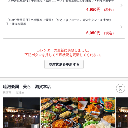
【120分飲放題付】平日限定『お試しコース』各種宴会に◎刺身盛り・肉汁水餃子等
4,950円
（税込）
【120分飲放題付】各種宴会に最適！『ひとにぎりコース』煮込牛タン・肉汁水餃
子・握り寿司等
6,050円
（税込）
カレンダーの更新に失敗しました。
下記ボタンを押して空席状況を更新してください。
空席状況を更新する
琉泡楽園 美ら 滋賀本店
居酒屋
草津市