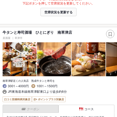
下記ボタンを押して空席状況を更新してください。
空席状況を更新する
牛タンと寿司酒場 ひとにぎり 南草津店
居酒屋
草津市
南草津駅近くの人気店 熟成牛タンと寿司を
3001～4000円
1001～1500円
JR東海道本線南草津駅東口より徒歩約6分
口コミ投稿特典対象店
ポイントプラス対象店
クーポン
コース