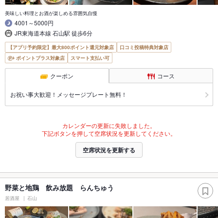
美味しい料理とお酒が楽しめる雰囲気自慢
4001～5000円
JR東海道本線 石山駅 徒歩6分
【アプリ予約限定】最大800ポイント還元対象店
口コミ投稿特典対象店
ポイントプラス対象店
スマート支払い可
クーポン
コース
お祝い事大歓迎！メッセージプレート無料！
カレンダーの更新に失敗しました。
下記ボタンを押して空席状況を更新してください。
空席状況を更新する
野菜と地鶏 飲み放題 らんちゅう
居酒屋
石山