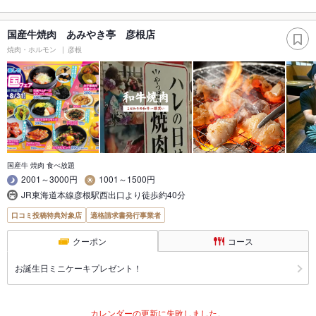
国産牛焼肉 あみやき亭 彦根店
焼肉・ホルモン
彦根
国産牛 焼肉 食べ放題
2001～3000円
1001～1500円
JR東海道本線彦根駅西出口より徒歩約40分
口コミ投稿特典対象店
適格請求書発行事業者
クーポン
コース
お誕生日ミニケーキプレゼント！
カレンダーの更新に失敗しました。