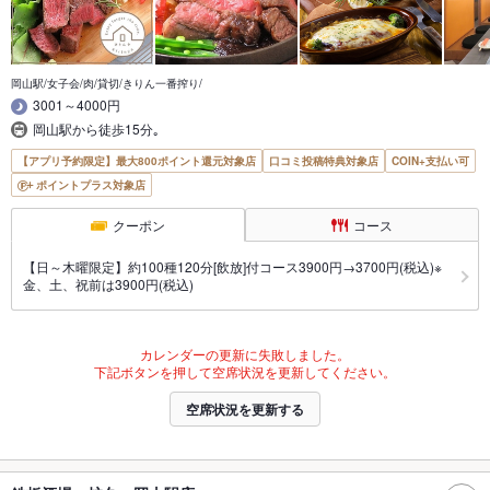
岡山駅/女子会/肉/貸切/きりん一番搾り/
3001～4000円
岡山駅から徒歩15分｡
【アプリ予約限定】最大800ポイント還元対象店
口コミ投稿特典対象店
COIN+支払い可
ポイントプラス対象店
クーポン
コース
【日～木曜限定】約100種120分[飲放]付コース3900円→3700円(税込)※
金、土、祝前は3900円(税込)
カレンダーの更新に失敗しました。
下記ボタンを押して空席状況を更新してください。
空席状況を更新する