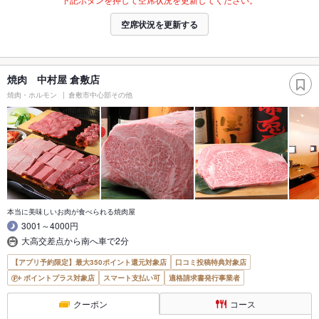
空席状況を更新する
焼肉 中村屋 倉敷店
焼肉・ホルモン
倉敷市中心部その他
本当に美味しいお肉が食べられる焼肉屋
3001～4000円
大高交差点から南へ車で2分
【アプリ予約限定】最大350ポイント還元対象店
口コミ投稿特典対象店
ポイントプラス対象店
スマート支払い可
適格請求書発行事業者
クーポン
コース