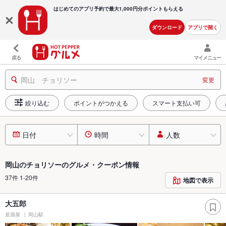
はじめてのアプリ予約で最大
1,000円分ポイントもらえる
ダウンロード
アプリで開く
戻る
マイメニュー
岡山 チョリソー
変更
絞り込む
ポイントがつかえる
スマート支払い可
日付
時間
人数
岡山のチョリソーのグルメ・クーポン情報
37件 1-20件
地図で表示
大五郎
居酒屋
岡山駅