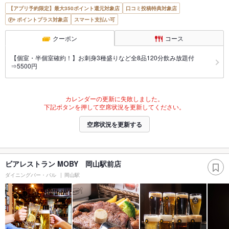
【アプリ予約限定】最大350ポイント還元対象店
口コミ投稿特典対象店
ポイントプラス対象店
スマート支払い可
クーポン
コース
【個室・半個室確約！】お刺身3種盛りなど全8品120分飲み放題付
⇒5500円
カレンダーの更新に失敗しました。
下記ボタンを押して空席状況を更新してください。
空席状況を更新する
ビアレストラン MOBY 岡山駅前店
ダイニングバー・バル
岡山駅