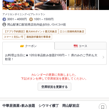
アメリカンダイニング×ビアレストラン
3001～4000円
1001～1500円
岡山駅東口駅前商店街内徒歩5分､ｲｺｯﾄﾆｺｯﾄ前
【アプリ予約限定】最大800ポイント還元対象店
口コミ投稿特典対象店
スマート支払い可
適格請求書発行事業者
クーポン
コース
お料理は当日に★ 120分単品飲み放題2100円～！ 席のみのご予約も大
歓迎！
カレンダーの更新に失敗しました。
下記ボタンを押して空席状況を更新してください。
空席状況を更新する
中華居酒屋×飲み放題 シウマイ横丁 岡山駅前店