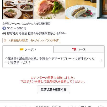
自家製ソーセージなどが味わえる欧風料理店
3001～4000円
県庁通り停留所 徒歩3分/郵便局前駅から230m
口コミ投稿特典対象店
ポイントプラス対象店
クーポン
コース
☆記念日や誕生日のお祝いを彩る☆ デザートプレートに無料でメッセ
ージ追加サービス！
カレンダーの更新に失敗しました。
下記ボタンを押して空席状況を更新してください。
空席状況を更新する