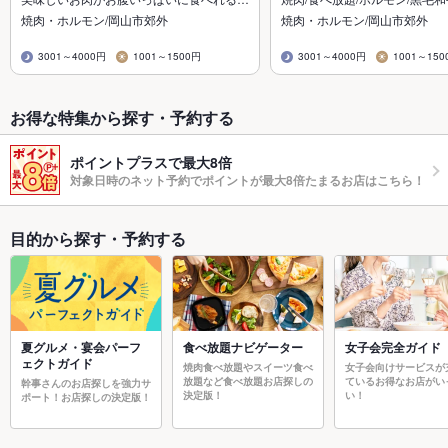
焼肉・ホルモン/岡山市郊外
焼肉・ホルモン/岡山市郊外
3001～4000円
1001～1500円
3001～4000円
1001～150
お得な特集から探す・予約する
ポイントプラスで最大8倍
対象日時のネット予約でポイントが最大8倍たまるお店はこちら！
目的から探す・予約する
夏グルメ・宴会パーフ
食べ放題ナビゲーター
女子会完全ガイド
ェクトガイド
焼肉食べ放題やスイーツ食べ
女子会向けサービスが
放題など食べ放題お店探しの
ているお得なお店がい
幹事さんのお店探しを強力サ
決定版！
い！
ポート！お店探しの決定版！