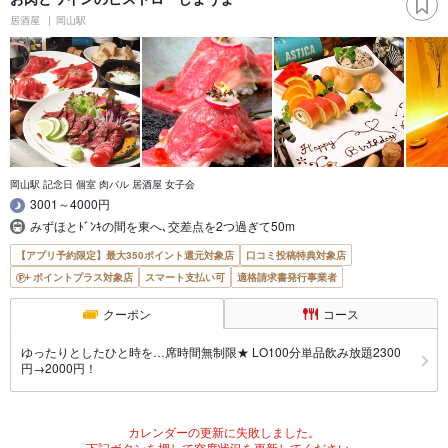
居酒屋
岡山駅
岡山駅 記念日 個室 肉バル 居酒屋 女子会
3001～4000円
みずほとﾄﾞﾝｷの間を東へ､交差点を2つ過ぎて50m
【アプリ予約限定】最大350ポイント還元対象店
口コミ投稿特典対象店
ポイントプラス対象店
スマート支払い可
適格請求書発行事業者
クーポン
コース
ゆったりとしたひと時を…席時間無制限★ LO100分単品飲み放題2300
円→2000円！
カレンダーの更新に失敗しました。
下記ボタンを押して空席状況を更新してください。