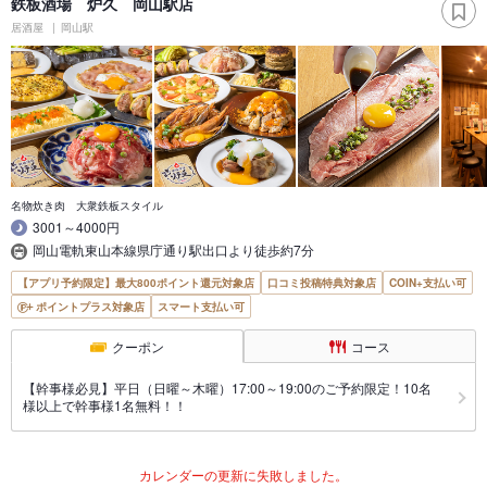
鉄板酒場 炉久 岡山駅店
居酒屋
岡山駅
名物炊き肉 大衆鉄板スタイル
3001～4000円
岡山電軌東山本線県庁通り駅出口より徒歩約7分
【アプリ予約限定】最大800ポイント還元対象店
口コミ投稿特典対象店
COIN+支払い可
ポイントプラス対象店
スマート支払い可
クーポン
コース
【幹事様必見】平日（日曜～木曜）17:00～19:00のご予約限定！10名
様以上で幹事様1名無料！！
カレンダーの更新に失敗しました。