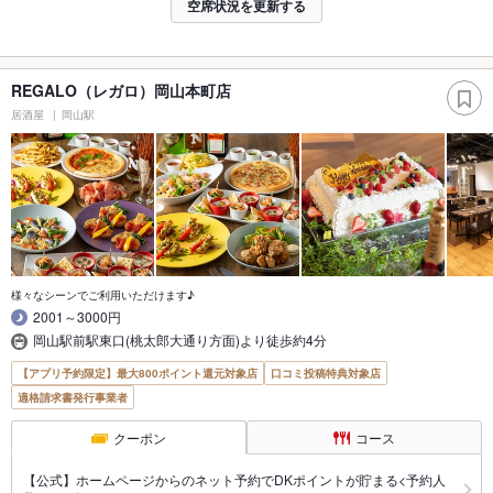
空席状況を更新する
REGALO（レガロ）岡山本町店
居酒屋
岡山駅
様々なシーンでご利用いただけます♪
2001～3000円
岡山駅前駅東口(桃太郎大通り方面)より徒歩約4分
【アプリ予約限定】最大800ポイント還元対象店
口コミ投稿特典対象店
適格請求書発行事業者
クーポン
コース
【公式】ホームページからのネット予約でDKポイントが貯まる<予約人