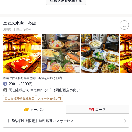
空席状況を更新する
エビス水産 今店
居酒屋
岡山市郊外
市場で仕入れた鮮魚と岡山地酒を味わうお店
2001～3000円
岡山市街から車で約15分ﾃﾞｨｵ岡山西店の向い
口コミ投稿特典対象店
スマート支払い可
クーポン
コース
【15名様以上限定】無料送迎バスサービス