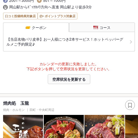
2001～3000円
501～1000円
岡山駅からﾋﾞｯｸｶﾒﾗ方向へ直進 岡山駅より徒歩3分
口コミ投稿特典対象店
ポイントプラス対象店
クーポン
コース
【当店名物パリ皮串】お一人様につき2本サービス！ホットペッパーグ
ルメご予約限定♪
カレンダーの更新に失敗しました。
下記ボタンを押して空席状況を更新してください。
空席状況を更新する
焼肉処 玉龍
焼肉・ホルモン
田町・中央町周辺