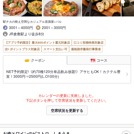
駅チカの映え空間なカジュアル居酒屋×バル
3001～4000円
2001～3000円
JR倉敷駅より徒歩8分
【アプリ予約限定】最大800ポイント還元対象店
口コミ投稿特典対象店
ポイントプラス対象店
スマート支払い可
適格請求書発行事業者
クーポン
コース
NET予約限定!《約70種120分単品飲み放題!》アサヒもOK！カクテル豊
富！3000円⇒2500円(L.O100分)
カレンダーの更新に失敗しました。
下記ボタンを押して空席状況を更新してください。
空席状況を更新する
お肉とワインのビストロ しまうま