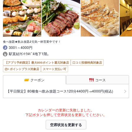
食べ放題★飲み放題♪元気一杯営業中です！
3001～4000円
駅直結!ｾﾝﾄﾗﾙﾋﾞﾙ地下1階｡
【アプリ予約限定】最大800ポイント還元対象店
口コミ投稿特典対象店
ポイントプラス対象店
スマート支払い可
クーポン
コース
【平日限定】80種食べ飲み放題コース120分4400円→4000円(税込)
カレンダーの更新に失敗しました。
下記ボタンを押して空席状況を更新してください。
空席状況を更新する