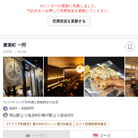
カレンダーの更新に失敗しました。
下記ボタンを押して空席状況を更新してください。
空席状況を更新する
磨屋町 一閃
居酒屋
岡山駅
スパークリング日本酒と鉄板焼きのお店
4001～5000円
岡山駅より徒歩8分/柳川駅より徒歩2分
【アプリ予約限定】最大800ポイント還元対象店
口コミ投稿特典対象店
クーポン
コース