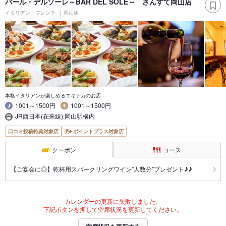
バール・デルソーレ～BAR DEL SOLE～ さんすて岡山店
イタリアン・フレンチ
岡山駅
本格イタリアンが楽しめるエキナカのお店
1001～1500円
1001～1500円
JR西日本(在来線):岡山駅構内
口コミ投稿特典対象店
ポイントプラス対象店
クーポン
コース
【ご宴会に◎】乾杯用スパークリングワイン”人数分”プレゼント♪♪
カレンダーの更新に失敗しました。
下記ボタンを押して空席状況を更新してください。