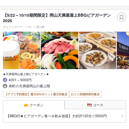
【5/22～10/10期間限定】岡山天満屋屋上BBQビアガーデン
2026
ダイニングバー・バル
岡山駅
★天満屋岡山最上階ビアガーデン★
4001～5000円
表町の天満屋岡山の最上階
【アプリ予約限定】最大800ポイント還元対象店
口コミ投稿特典対象店
クーポン
コース
【BBQ付★ビアガーデン食べ＆飲み放題】大好評120分☆5500円