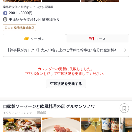
業界最安値に挑戦するにっぱち居酒屋
2001～3000円
中庄駅から徒歩15分 駐車場あり
口コミ投稿特典対象店
クーポン
コース
【幹事様がおトク!!!】大人10名以上のご予約で幹事様1名分代金無料♪
カレンダーの更新に失敗しました。
下記ボタンを押して空席状況を更新してください。
空席状況を更新する
自家製ソーセージと欧風料理の店 グルマンソノワ
イタリアン・フレンチ
岡山駅