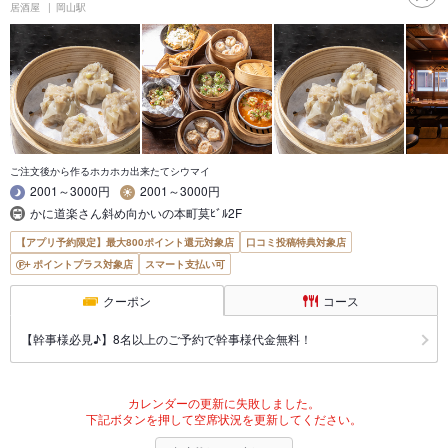
居酒屋
岡山駅
ご注文後から作るホカホカ出来たてシウマイ
2001～3000円
2001～3000円
かに道楽さん斜め向かいの本町莫ﾋﾞﾙ2F
【アプリ予約限定】最大800ポイント還元対象店
口コミ投稿特典対象店
ポイントプラス対象店
スマート支払い可
クーポン
コース
【幹事様必見♪】8名以上のご予約で幹事様代金無料！
カレンダーの更新に失敗しました。
下記ボタンを押して空席状況を更新してください。