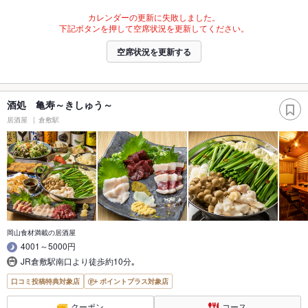
カレンダーの更新に失敗しました。
下記ボタンを押して空席状況を更新してください。
空席状況を更新する
酒処 亀寿～きしゅう～
居酒屋
倉敷駅
岡山食材満載の居酒屋
4001～5000円
JR倉敷駅南口より徒歩約10分｡
口コミ投稿特典対象店
ポイントプラス対象店
クーポン
コース