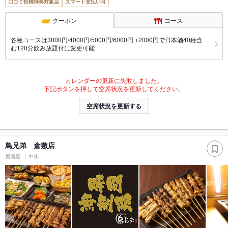
口コミ投稿特典対象店
スマート支払い可
クーポン
コース
各種コースは3000円/4000円/5000円/6000円 +2000円で日本酒40種含
む120分飲み放題付に変更可能
カレンダーの更新に失敗しました。
下記ボタンを押して空席状況を更新してください。
空席状況を更新する
鳥兄弟 倉敷店
居酒屋
中庄