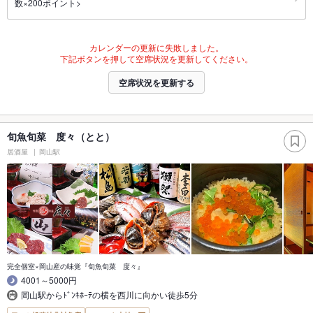
数×200ポイント>
カレンダーの更新に失敗しました。
下記ボタンを押して空席状況を更新してください。
空席状況を更新する
旬魚旬菜 度々（とと）
居酒屋
岡山駅
完全個室×岡山産の味覚『旬魚旬菜 度々』
4001～5000円
岡山駅からﾄﾞﾝｷﾎｰﾃの横を西川に向かい徒歩5分