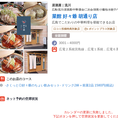
居酒屋｜流川
広島/流川/居酒屋/中華/宴会/二次会/深夜/小籠包/水餃子
菜館 好々爺 胡通り店
広島でこだわりの中華料理を堪能できるお店
口コミ投稿特典対象店
ポイントプラス対象店
3001～4000円
このお店のコース
-さくっと◎好々爺のちょい飲みセット- ドリンク2杯＋前菜2品 1580円(税込)
ネット予約の空席状況
カレンダーの更新に失敗しました。
下記ボタンを押して空席状況を更新してくだ