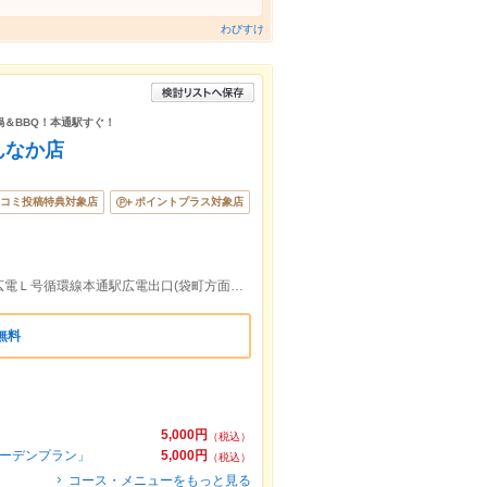
わびすけ
常鍋＆BBQ！本通駅すぐ！
んなか店
コミ投稿特典対象店
ポイントプラス対象店
広電１系統，広電３系統，広電７系統，広電Ｌ号循環線本通駅広電出口(袋町方面のりば)より徒歩約4分
無料
5,000円
（税込）
ガーデンプラン」
5,000円
（税込）
コース・メニューをもっと見る