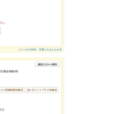
さい。
ジャンオクBBQ 本通ぶちまんなか店
/宴会/海鮮/肉/
コミ投稿特典対象店
ポイントプラス対象店
5分