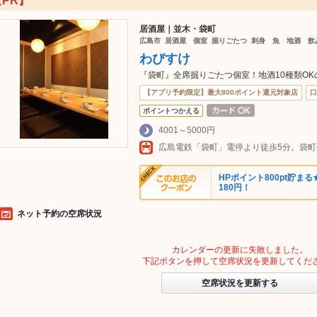
【PR】
居酒屋｜並木・袋町
広島市 居酒屋 個室 掘りごたつ 刺身 魚 地酒 飲
わびすけ
『袋町』全席掘りごたつ個室！地酒10種類OK
【アプリ予約限定】最大800ポイント還元対象店
口
ポイントつかえる
4001～5000円
広島電鉄「袋町」電停より徒歩5分。袋
HPポイント800pt貯まる
180円！
ネット予約の空席状況
カレンダーの更新に失敗しました。
下記ボタンを押して空席状況を更新してくだ
空席状況を更新する