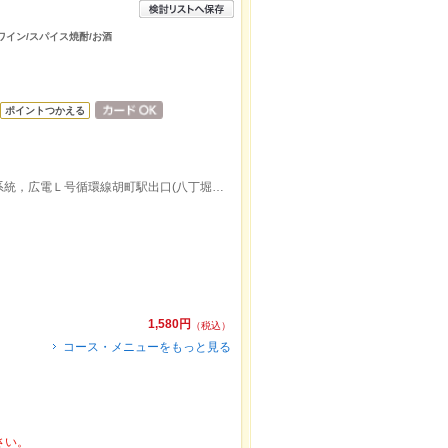
/ワイン/スパイス焼酎/お酒
ポイントつかえる
広電２系統宮島線，広電１系統，広電６系統，広電Ｌ号循環線胡町駅出口(八丁堀方面のりば)より徒歩約3分
1,580円
（税込）
コース・メニューをもっと見る
さい。