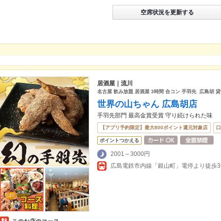
空席状況を更新する
居酒屋｜流川
名古屋 飲み放題 居酒屋 3時間 合コン 手羽先 広島胡 貸
世界の山ちゃん 広島胡店
手羽先部門 最高金賞受賞 守り続けられた味
【アプリ予約限定】最大800ポイント還元対象店
口
ポイントつかえる
2001～3000円
広島電鉄市内線「銀山町」電停より徒歩3