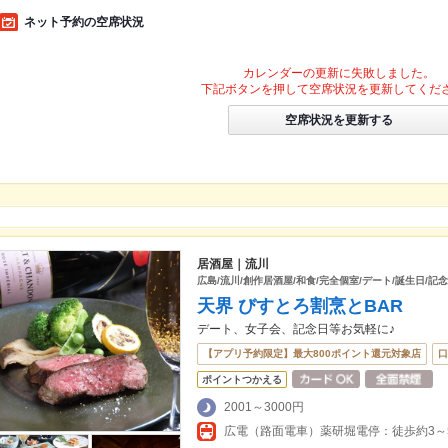
ネット予約の空席状況
カレンダーの更新に失敗しました。
下記ボタンを押して空席状況を更新してくだ
空席状況を更新する
居酒屋｜流川
広島/流川/創作居酒屋/和食/完全個室/デート/誕生日/記念日
天界 びすとろ割烹とBAR
デート、女子会、記念日等お気軽に♪
【アプリ予約限定】最大800ポイント還元対象店
口
ポイントつかえる
2001～3000円
広電（路面電車）薬研堀電停：徒歩約3～