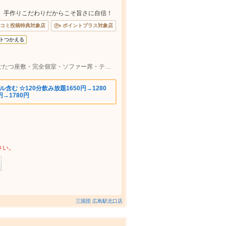
 手作りこだわりだからこそ旨さに自信！
コミ投稿特典対象店
ポイントプラス対象店
トつかえる
「広島駅」駅直結【お席で喫煙可能】堀ごたつ座敷・完全個室・ソファー席・テーブル席御用意しております♪
む ☆120分飲み放題1650円→1280
円→1780円
さい。
三国団 広島駅北口店