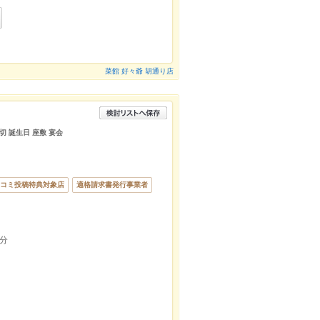
菜館 好々爺 胡通り店
切 誕生日 座敷 宴会
コミ投稿特典対象店
適格請求書発行事業者
分