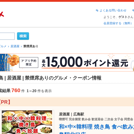
よくある問い合わせ
ようこそ、
さん
ゲスト
会員登録する（無料）
グルメ
居酒屋
禁煙席あり
島 | 居酒屋 | 禁煙席ありのグルメ・クーポン情報
760
索結果
件
1～20
件を表示
【PR】
居酒屋｜広島駅
喫煙可 完全個室 飲み会 歓送迎会 二次会 女子会 同窓
和×中×韓料理 焼き鳥 食べ飲み