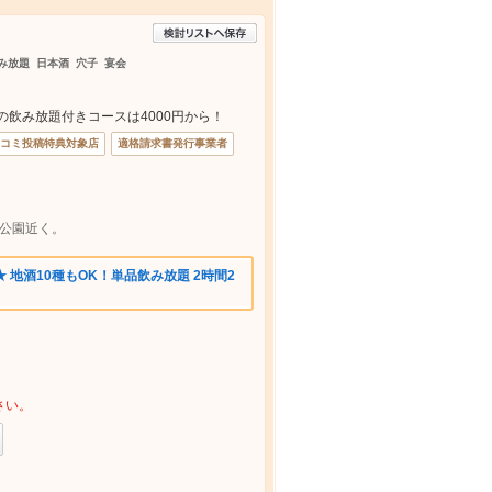
み放題 日本酒 穴子 宴会
の飲み放題付きコースは4000円から！
コミ投稿特典対象店
適格請求書発行事業者
町公園近く。
★ 地酒10種もOK！単品飲み放題 2時間2
さい。