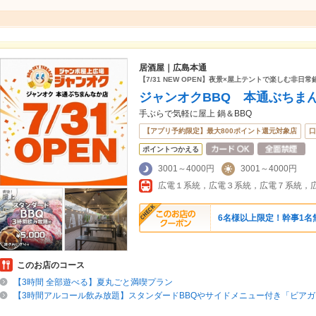
居酒屋｜広島本通
【7/31 NEW OPEN】夜景×屋上テントで楽しむ非日
ジャンオクBBQ 本通ぶちま
手ぶらで気軽に屋上 鍋＆BBQ
【アプリ予約限定】最大800ポイント還元対象店
口
ポイントつかえる
3001～4000円
3001～4000円
6名様以上限定！幹事1名
このお店のコース
【3時間 全部遊べる】夏丸ごと満喫プラン
【3時間アルコール飲み放題】スタンダードBBQやサイドメニュー付き「ビア