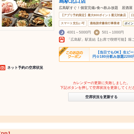
島駅北口店
広島駅すぐ！個室完備♪食べ飲み放題 居酒屋
【アプリ予約限定】最大800ポイント還元対象店
口
スマート支払い可
適格請求書発行事業者
ポイン
4001～5000円
501～1000円
【当日でもOK】生ビール含
円☆180分飲み放題2200
ネット予約の空席状況
カレンダーの更新に失敗しました。
下記ボタンを押して空席状況を更新してくだ
空席状況を更新する