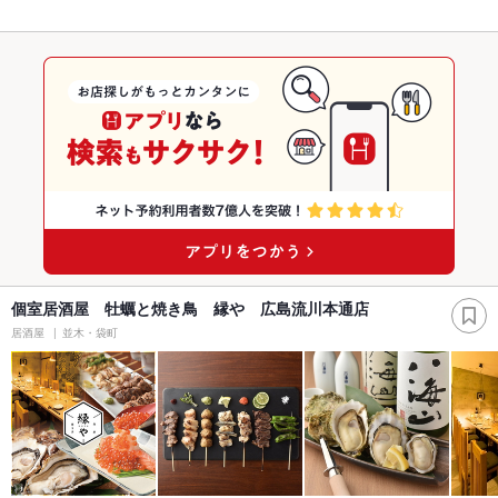
個室居酒屋 牡蠣と焼き鳥 縁や 広島流川本通店
居酒屋
並木・袋町