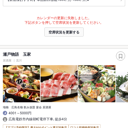
カレンダーの更新に失敗しました。
下記ボタンを押して空席状況を更新してください。
空席状況を更新する
瀬戸物語 玉家
居酒屋
流川
地物 広島名物 飲み放題 宴会 居酒屋
4001～5000円
広島電鉄市内線胡町電停下車､徒歩4分
【アプリ予約限定】最大800ポイント還元対象店
口コミ投稿特典対象店