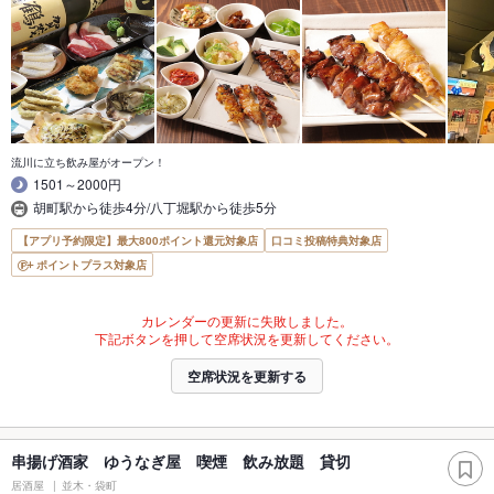
流川に立ち飲み屋がオープン！
1501～2000円
胡町駅から徒歩4分/八丁堀駅から徒歩5分
【アプリ予約限定】最大800ポイント還元対象店
口コミ投稿特典対象店
ポイントプラス対象店
カレンダーの更新に失敗しました。
下記ボタンを押して空席状況を更新してください。
空席状況を更新する
串揚げ酒家 ゆうなぎ屋 喫煙 飲み放題 貸切
居酒屋
並木・袋町