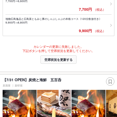
7,700円⇒6,600円
7,700円
（税込）
地物広島逸品と広島菜ともみじ豚のしゃぶしゃぶの本格コース《120分飲放付き》
9,900円→8,800円
9,900円
（税込）
カレンダーの更新に失敗しました。
下記ボタンを押して空席状況を更新してください。
空席状況を更新する
【7/31 OPEN】炭焼と海鮮 五百呑
居酒屋
薬研堀