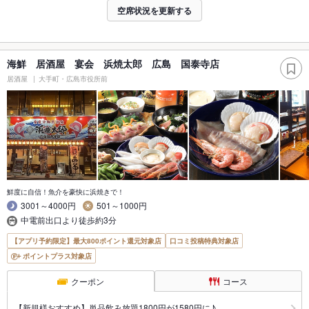
空席状況を更新する
海鮮 居酒屋 宴会 浜焼太郎 広島 国泰寺店
居酒屋
大手町・広島市役所前
鮮度に自信！魚介を豪快に浜焼きで！
3001～4000円
501～1000円
中電前出口より徒歩約3分
【アプリ予約限定】最大800ポイント還元対象店
口コミ投稿特典対象店
ポイントプラス対象店
クーポン
コース
【新規様おすすめ】単品飲み放題1800円が1580円に♪