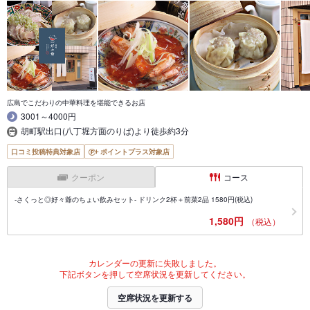
広島でこだわりの中華料理を堪能できるお店
3001～4000円
胡町駅出口(八丁堀方面のりば)より徒歩約3分
口コミ投稿特典対象店
ポイントプラス対象店
クーポン
コース
-さくっと◎好々爺のちょい飲みセット- ドリンク2杯＋前菜2品 1580円(税込)
1,580円
（税込）
カレンダーの更新に失敗しました。
下記ボタンを押して空席状況を更新してください。
空席状況を更新する