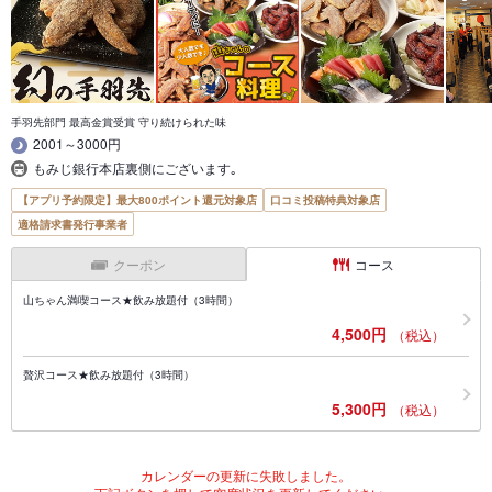
手羽先部門 最高金賞受賞 守り続けられた味
2001～3000円
もみじ銀行本店裏側にございます｡
【アプリ予約限定】最大800ポイント還元対象店
口コミ投稿特典対象店
適格請求書発行事業者
クーポン
コース
山ちゃん満喫コース★飲み放題付（3時間）
4,500円
（税込）
贅沢コース★飲み放題付（3時間）
5,300円
（税込）
カレンダーの更新に失敗しました。