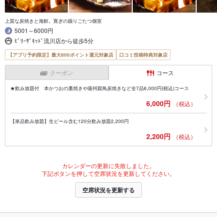
上質な炭焼きと海鮮。寛ぎの掘りごたつ個室
5001～6000円
ﾋﾞﾘｰｻﾞｷｯﾄﾞ流川店から徒歩5分
【アプリ予約限定】最大800ポイント還元対象店
口コミ投稿特典対象店
クーポン
コース
★飲み放題付 本かつおの藁焼きや薩州親鳥炭焼きなど全7品6,000円(税込)コース
6,000円
（税込）
【単品飲み放題】生ビール含む120分飲み放題2,200円
2,200円
（税込）
カレンダーの更新に失敗しました。
下記ボタンを押して空席状況を更新してください。
空席状況を更新する