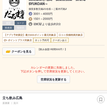
SYUKOAN～
個室多数完備♪2名様～ご案内可能♪
3001～4000円
1501～2000円
個室
カード
胡町駅より徒歩約3分
禁煙席
喫煙席
【アプリ予約限定】最大800ポイント還元対象店
口コミ投稿特典対象店
ポイントプラス対象店
ネット予約可
クーポンあり
【飲み放題1時間500円！】
クーポンを見る
カレンダーの更新に失敗しました。
下記ボタンを押して空席状況を更新してください。
空席状況を更新する
立ち飲み広島
居酒屋
流川