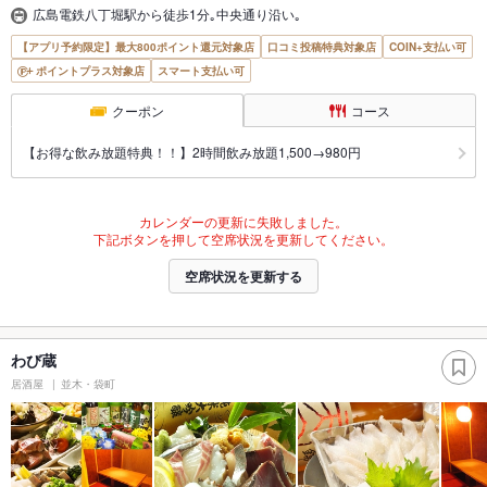
広島電鉄八丁堀駅から徒歩1分｡中央通り沿い｡
【アプリ予約限定】最大800ポイント還元対象店
口コミ投稿特典対象店
COIN+支払い可
ポイントプラス対象店
スマート支払い可
クーポン
コース
【お得な飲み放題特典！！】2時間飲み放題1,500→980円
カレンダーの更新に失敗しました。
下記ボタンを押して空席状況を更新してください。
空席状況を更新する
わび蔵
居酒屋
並木・袋町