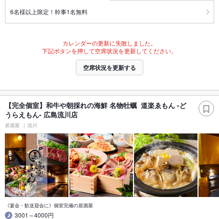
6名様以上限定！幹事1名無料
カレンダーの更新に失敗しました。
下記ボタンを押して空席状況を更新してください。
空席状況を更新する
【完全個室】和牛や朝採れの海鮮 名物牡蠣 道楽ゑもん -ど
うらえもん- 広島流川店
居酒屋
流川
《宴会・歓送迎会に》個室完備の居酒屋
3001～4000円