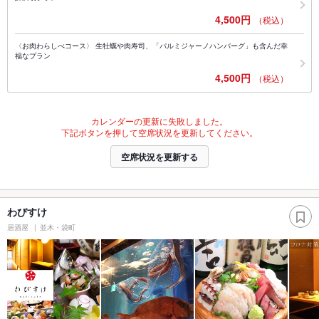
4,500円
（税込）
〈お肉わらしべコース〉 生牡蠣や肉寿司、「パルミジャーノハンバーグ」も含んだ幸
福なプラン
4,500円
（税込）
カレンダーの更新に失敗しました。
下記ボタンを押して空席状況を更新してください。
空席状況を更新する
わびすけ
居酒屋
並木・袋町