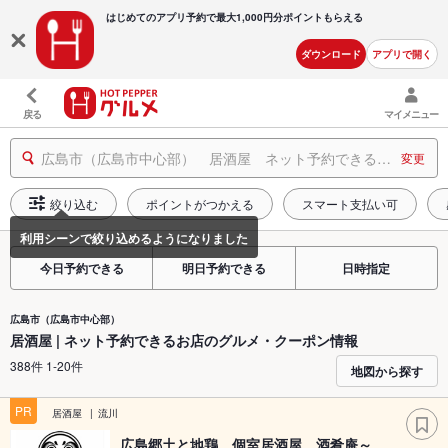
はじめてのアプリ予約で最大
1,000円分ポイントもらえる
ダウンロード
アプリで開く
戻る
マイメニュー
広島市（広島市中心部） 居酒屋 ネット予約できるお店
変更
絞り込む
ポイントがつかえる
スマート支払い可
今日予約できる
明日予約できる
日時指定
広島市（広島市中心部）
居酒屋 | ネット予約できるお店のグルメ・クーポン情報
388件 1-20件
地図から探す
PR
居酒屋
流川
広島郷土と地鶏 個室居酒屋 酒肴庵～