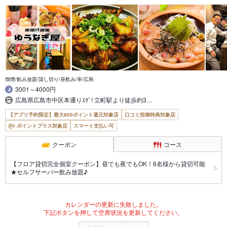
喫煙/飲み放題/貸し切り/昼飲み/串/広島
3001～4000円
広島県広島市中区本通りｽｸﾞ! 立町駅より徒歩約3…
【アプリ予約限定】最大800ポイント還元対象店
口コミ投稿特典対象店
ポイントプラス対象店
スマート支払い可
クーポン
コース
【フロア貸切完全個室クーポン】昼でも夜でもOK！6名様から貸切可能
★セルフサーバー飲み放題♪
カレンダーの更新に失敗しました。
下記ボタンを押して空席状況を更新してください。