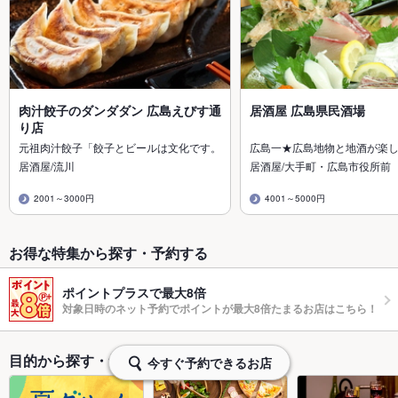
肉汁餃子のダンダダン 広島えびす通
居酒屋 広島県民酒場
り店
元祖肉汁餃子「餃子とビールは文化です。
広島一★広島地物と地酒が楽
居酒屋/流川
居酒屋/大手町・広島市役所前
2001～3000円
4001～5000円
お得な特集から探す・予約する
ポイントプラスで最大8倍
対象日時のネット予約でポイントが最大8倍たまるお店はこちら！
目的から探す・予約する
今すぐ予約できるお店