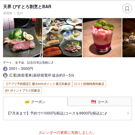
天界 びすとろ割烹とBAR
居酒屋
流川
デート、女子会、記念日等お気軽に♪
2001～3000円
広電(路面電車)薬研堀電停:徒歩約3～5分
【アプリ予約限定】最大800ポイント還元対象店
口コミ投稿特典対象店
ポイントプラス対象店
クーポン
コース
【7月末まで】予約で11000円(税込)コースを9900円(税込)に♪
カレンダーの更新に失敗しました。