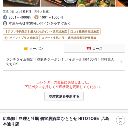
五感で楽しむ本格料理。和牛と牡蠣
3001～4000円
1001～1500円
本通から徒歩30秒｡ﾗｳﾝﾄﾞﾜﾝからすぐ近く
【アプリ予約限定】最大800ポイント還元対象店
口コミ投稿特典対象店
ポイントプラス対象店
スマート支払い可
適格請求書発行事業者
クーポン
コース
ランチタイム限定！昼飲みクーポン！ ハイボール1杯100円！何杯飲ん
でもOK
カレンダーの更新に失敗しました。
下記ボタンを押して空席状況を更新してください。
空席状況を更新する
広島郷土料理と牡蠣 個室居酒屋 ひととせ HITOTOSE 広島
本通り店