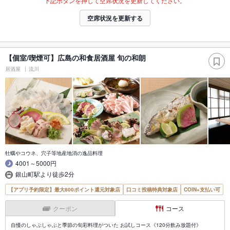
下記ボタンを押して空席状況を更新してください。
空席状況を更新する
【個室/喫煙可】広島の和食居酒屋 旬の和朗
居酒屋
流川
牡蠣やコウネ、穴子等地産地消の逸品料理
4001～5000円
銀山町駅より徒歩2分
【アプリ予約限定】最大800ポイント還元対象店
口コミ投稿特典対象店
COIN+支払い可
クーポン
コース
自慢のしゃぶしゃぶと季節の旬彩料理がついた お試しコース《120分飲み放題付》