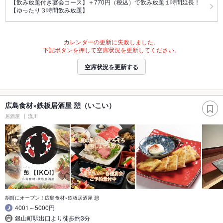
【飲み放題付き宴会コース】＋770円（税込）で飲み放題１時間延長！
【ゆったり３時間飲み放題】
カレンダーの更新に失敗しました。
下記ボタンを押して空席状況を更新してください。
空席状況を更新する
広島食材×鉄板居酒屋 憩（いこい）
居酒屋
流川
胡町にオープン！広島食材×鉄板居酒屋 憩
4001～5000円
銀山町駅出口より徒歩約3分