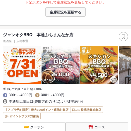
下記ボタンを押して空席状況を更新してください。
空席状況を更新する
ジャンオクBBQ 本通ぶちまんなか店
居酒屋
広島本通
手ぶらで気軽に屋上 鍋＆BBQ
3001～4000円
3001～4000円
本通駅広電出口(袋町方面のりば)より徒歩約4分
【アプリ予約限定】最大800ポイント還元対象店
口コミ投稿特典対象店
ポイントプラス対象店
クーポン
コース