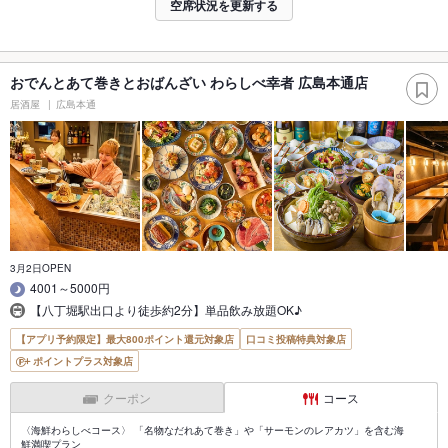
空席状況を更新する
おでんとあて巻きとおばんざい わらしべ幸者 広島本通店
居酒屋
広島本通
3月2日OPEN
4001～5000円
【八丁堀駅出口より徒歩約2分】単品飲み放題OK♪
【アプリ予約限定】最大800ポイント還元対象店
口コミ投稿特典対象店
ポイントプラス対象店
クーポン
コース
〈海鮮わらしべコース〉 「名物なだれあて巻き」や「サーモンのレアカツ」を含む海
鮮満喫プラン