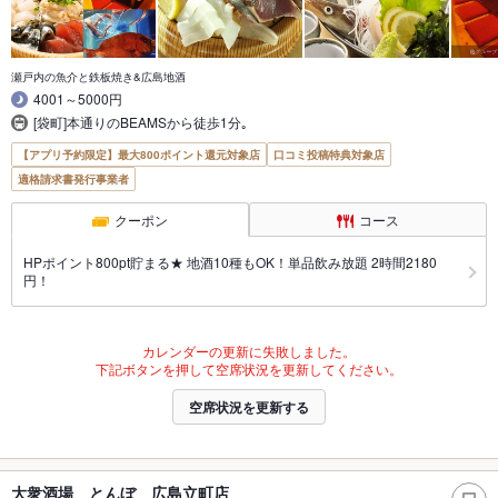
瀬戸内の魚介と鉄板焼き&広島地酒
4001～5000円
[袋町]本通りのBEAMSから徒歩1分｡
【アプリ予約限定】最大800ポイント還元対象店
口コミ投稿特典対象店
適格請求書発行事業者
クーポン
コース
HPポイント800pt貯まる★ 地酒10種もOK！単品飲み放題 2時間2180
円！
カレンダーの更新に失敗しました。
下記ボタンを押して空席状況を更新してください。
空席状況を更新する
大衆酒場 とんぼ 広島立町店