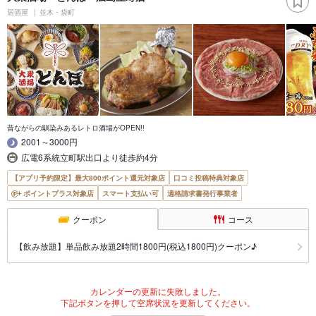
居酒屋
並木・袋町
昔ながらの馴染みあるレトロ酒場がOPEN!!
2001～3000円
広電6系統立町駅出口より徒歩約4分
【アプリ予約限定】最大800ポイント還元対象店
口コミ投稿特典対象店
ポイントプラス対象店
スマート支払い可
適格請求書発行事業者
クーポン
コース
【飲み放題】単品飲み放題2時間1800円(税込1800円)クーポン♪
カレンダーの更新に失敗しました。
下記ボタンを押して空席状況を更新してください。