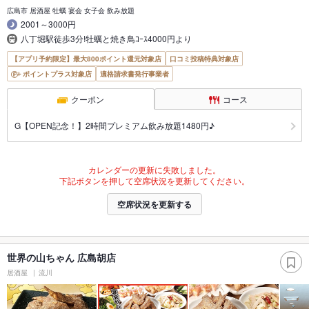
広島市 居酒屋 牡蠣 宴会 女子会 飲み放題
2001～3000円
八丁堀駅徒歩3分!牡蠣と焼き鳥ｺｰｽ4000円より
【アプリ予約限定】最大800ポイント還元対象店
口コミ投稿特典対象店
ポイントプラス対象店
適格請求書発行事業者
クーポン
コース
G【OPEN記念！】2時間プレミアム飲み放題1480円♪
カレンダーの更新に失敗しました。
下記ボタンを押して空席状況を更新してください。
空席状況を更新する
世界の山ちゃん 広島胡店
居酒屋
流川