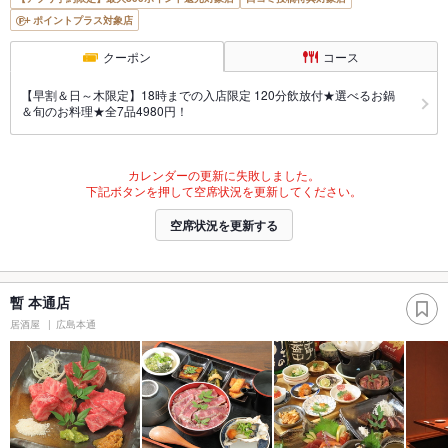
ポイントプラス対象店
クーポン
コース
【早割＆日～木限定】18時までの入店限定 120分飲放付★選べるお鍋
＆旬のお料理★全7品4980円！
カレンダーの更新に失敗しました。
下記ボタンを押して空席状況を更新してください。
空席状況を更新する
暫 本通店
居酒屋
広島本通