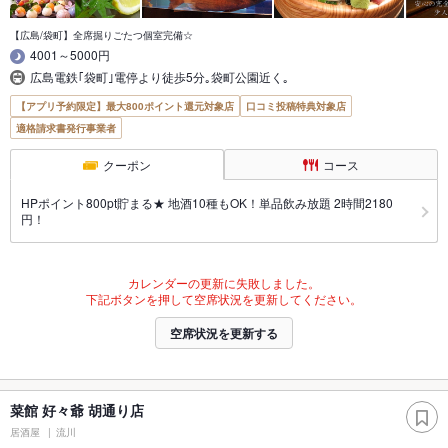
【広島/袋町】全席掘りごたつ個室完備☆
4001～5000円
広島電鉄｢袋町｣電停より徒歩5分｡袋町公園近く｡
【アプリ予約限定】最大800ポイント還元対象店
口コミ投稿特典対象店
適格請求書発行事業者
クーポン
コース
HPポイント800pt貯まる★ 地酒10種もOK！単品飲み放題 2時間2180
円！
カレンダーの更新に失敗しました。
下記ボタンを押して空席状況を更新してください。
空席状況を更新する
菜館 好々爺 胡通り店
居酒屋
流川