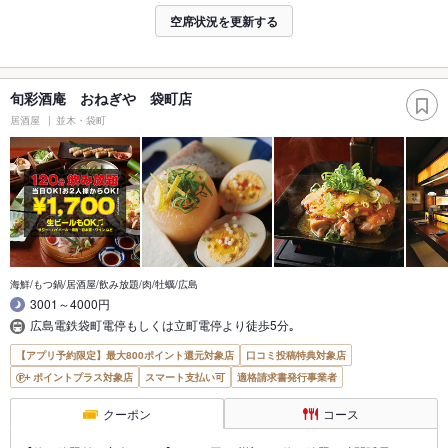
空席状況を更新する
旬彩酒庵 おねぎや 袋町店
居酒屋
並木・袋町
海鮮/もつ鍋/居酒屋/飲み放題/肉/牡蠣/広島
3001～4000円
広島電鉄袋町電停もしくは立町電停より徒歩5分｡
【アプリ予約限定】最大800ポイント還元対象店
口コミ投稿特典対象店
ポイントプラス対象店
スマート支払い可
適格請求書発行事業者
クーポン
コース