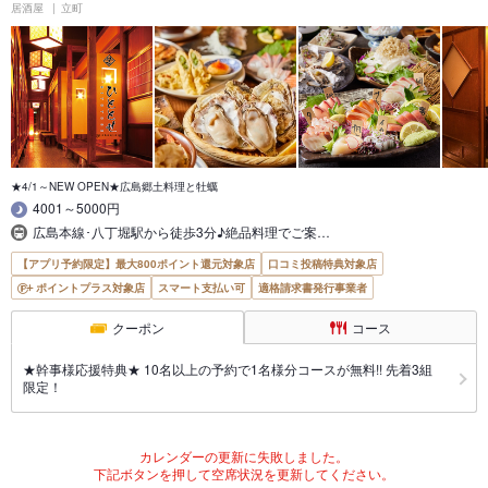
居酒屋
立町
★4/1～NEW OPEN★広島郷土料理と牡蠣
4001～5000円
広島本線･八丁堀駅から徒歩3分♪絶品料理でご案…
【アプリ予約限定】最大800ポイント還元対象店
口コミ投稿特典対象店
ポイントプラス対象店
スマート支払い可
適格請求書発行事業者
クーポン
コース
★幹事様応援特典★ 10名以上の予約で1名様分コースが無料!! 先着3組
限定！
カレンダーの更新に失敗しました。
下記ボタンを押して空席状況を更新してください。