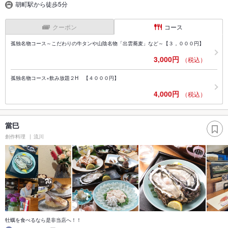
胡町駅から徒歩5分
クーポン
コース
孤独名物コース～こだわりの牛タンや山陰名物「出雲蕎麦」など～【３，０００円】
3,000円
（税込）
孤独名物コース×飲み放題２H 【４０００円】
4,000円
（税込）
當巳
創作料理
流川
牡蠣を食べるなら是非当店へ！！