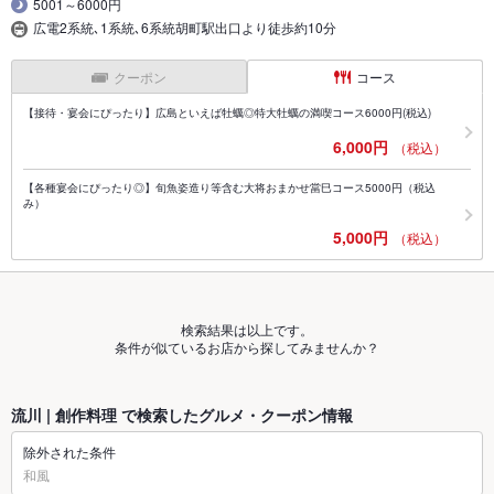
5001～6000円
広電2系統､1系統､6系統胡町駅出口より徒歩約10分
クーポン
コース
【接待・宴会にぴったり】広島といえば牡蠣◎特大牡蠣の満喫コース6000円(税込)
6,000円
（税込）
【各種宴会にぴったり◎】旬魚姿造り等含む大将おまかせ當巳コース5000円（税込
み）
5,000円
（税込）
検索結果は以上です。
条件が似ているお店から探してみませんか？
流川 | 創作料理 で検索したグルメ・クーポン情報
除外された条件
和風