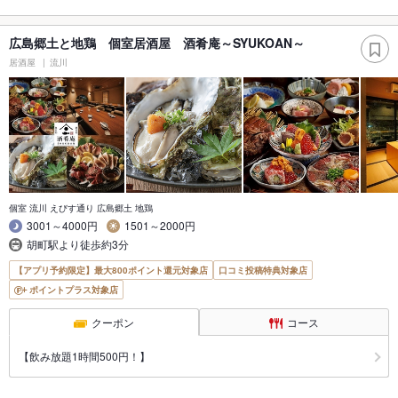
広島郷土と地鶏 個室居酒屋 酒肴庵～SYUKOAN～
居酒屋
流川
個室 流川 えびす通り 広島郷土 地鶏
3001～4000円
1501～2000円
胡町駅より徒歩約3分
【アプリ予約限定】最大800ポイント還元対象店
口コミ投稿特典対象店
ポイントプラス対象店
クーポン
コース
【飲み放題1時間500円！】