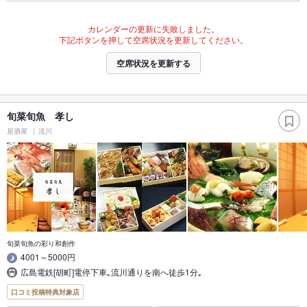
カレンダーの更新に失敗しました。
下記ボタンを押して空席状況を更新してください。
空席状況を更新する
旬菜旬魚 孝し
居酒屋
流川
旬菜旬魚の彩り和創作
4001～5000円
広島電鉄[胡町]電停下車｡流川通りを南へ徒歩1分｡
口コミ投稿特典対象店