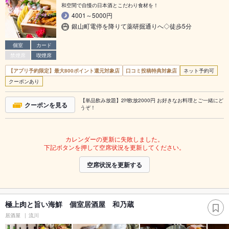
和空間で自慢の日本酒とこだわり食材を！
4001～5000円
銀山町電停を降りて薬研掘通りへ◇徒歩5分
個室
カード
禁煙席
喫煙席
【アプリ予約限定】最大800ポイント還元対象店
口コミ投稿特典対象店
ネット予約可
クーポンあり
【単品飲み放題】2H飲放2000円 お好きなお料理とご一緒にど
クーポンを見る
うぞ！
カレンダーの更新に失敗しました。
下記ボタンを押して空席状況を更新してください。
空席状況を更新する
極上肉と旨い海鮮 個室居酒屋 和乃蔵
居酒屋
流川