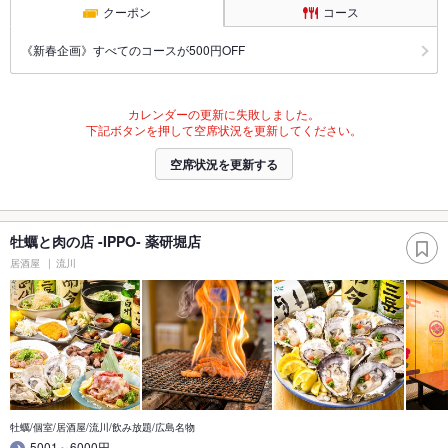
クーポン
コース
《新春企画》すべてのコースが500円OFF
カレンダーの更新に失敗しました。
下記ボタンを押して空席状況を更新してください。
空席状況を更新する
牡蠣と肉の店 -IPPO- 薬研堀店
居酒屋
流川
牡蠣/個室/居酒屋/流川/飲み放題/広島名物
5001～6000円