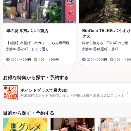
串の坊 広島パルコ前店
BioGaia TALKS バイ
クス
【老舗】串揚げ・串カツ・ふらゐ専門店
腸から整える、TALKSのご飯
創作料理/小町・じぞう通り
創作料理/紙屋町・基町
3001～4000円
1001～1500円
2001～3000円
1001～150
お得な特集から探す・予約する
ポイントプラスで最大8倍
対象日時のネット予約でポイントが最大8倍たまるお店はこちら！
目的から探す・予約する