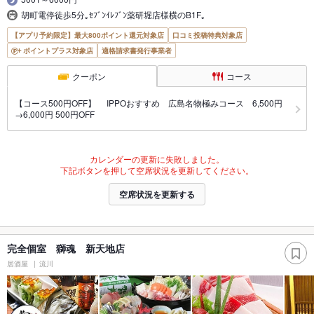
胡町電停徒歩5分｡ｾﾌﾞﾝｲﾚﾌﾞﾝ薬研堀店様横のB1F｡
【アプリ予約限定】最大800ポイント還元対象店
口コミ投稿特典対象店
ポイントプラス対象店
適格請求書発行事業者
クーポン
コース
【コース500円OFF】 IPPOおすすめ 広島名物極みコース 6,500円
→6,000円 500円OFF
カレンダーの更新に失敗しました。
下記ボタンを押して空席状況を更新してください。
空席状況を更新する
完全個室 獅魂 新天地店
居酒屋
流川