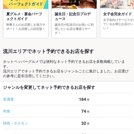
夏グルメ・宴会パーフ
誕生日・記念日プロデ
女子会完全ガイド
ェクトガイド
ュース
女子会向けサービスが
ているお得なお店がい
幹事さんのお店探しを強力サ
誕生日や記念日のお祝いに利
い！
ポート！お店探しの決定版！
用したいお店を徹底リサー
チ！
流川エリアでネット予約できるお店を探す
ホットペッパーグルメでは便利なネット予約できるお店を多数掲載していま
す。
流川エリアでネット予約できるお店をジャンルごとに集計しました。お店選び
の参考に是非活用してください。
ジャンルを変更してネット予約できるお店を探す
164
居酒屋
件
74
和食
件
32
焼肉・ホルモン
件