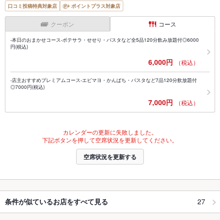
口コミ投稿特典対象店
ポイントプラス対象店
クーポン
コース
-本日のおまかせコース-ポテサラ・せせり・パスタなど全5品120分飲み放題付◎6000
円(税込)
6,000円
（税込）
-店主おすすめプレミアムコース-エビマヨ・かんぱち・パスタなど7品120分飲放題付
◎7000円(税込)
7,000円
（税込）
カレンダーの更新に失敗しました。
下記ボタンを押して空席状況を更新してください。
空席状況を更新する
27
条件が似ているお店をすべて見る