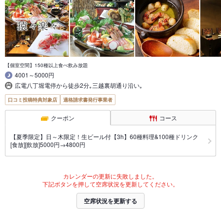
【個室空間】150種以上食べ飲み放題
4001～5000円
広電八丁堀電停から徒歩2分｡三越裏胡通り沿い｡
口コミ投稿特典対象店
適格請求書発行事業者
クーポン
コース
【夏季限定】日～木限定！生ビール付【3h】60種料理&100種ドリンク
[食放][飲放]5000円→4800円
カレンダーの更新に失敗しました。
下記ボタンを押して空席状況を更新してください。
空席状況を更新する