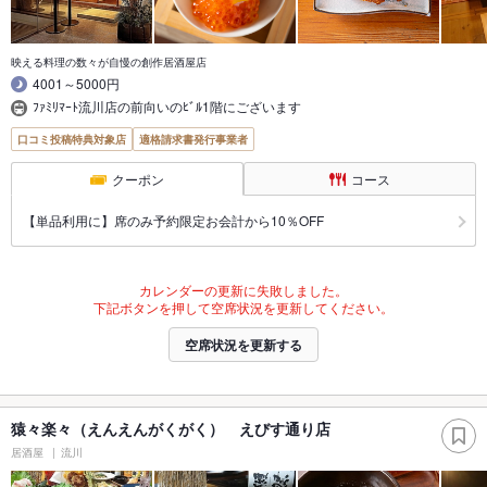
映える料理の数々が自慢の創作居酒屋店
4001～5000円
ﾌｧﾐﾘﾏｰﾄ流川店の前向いのﾋﾞﾙ1階にございます
口コミ投稿特典対象店
適格請求書発行事業者
クーポン
コース
【単品利用に】席のみ予約限定お会計から10％OFF
カレンダーの更新に失敗しました。
下記ボタンを押して空席状況を更新してください。
空席状況を更新する
猿々楽々（えんえんがくがく） えびす通り店
居酒屋
流川