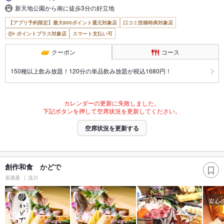
新天地公園から南に徒歩3分の好立地
【アプリ予約限定】最大800ポイント還元対象店
口コミ投稿特典対象店
ポイントプラス対象店
スマート支払い可
クーポン
コース
150種以上飲み放題！120分の単品飲み放題が税込1680円！
カレンダーの更新に失敗しました。
下記ボタンを押して空席状況を更新してください。
空席状況を更新する
創作和食 かどで
居酒屋
流川