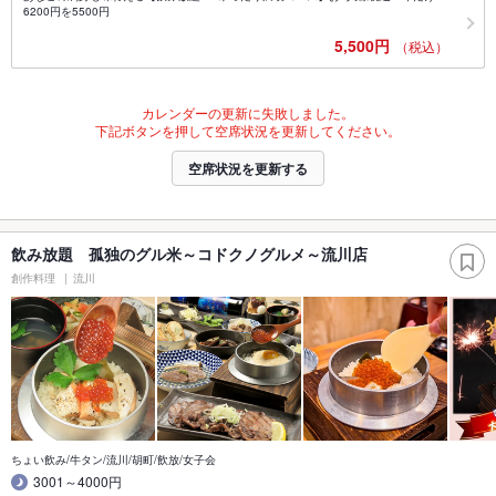
6200円を5500円
5,500円
（税込）
カレンダーの更新に失敗しました。
下記ボタンを押して空席状況を更新してください。
空席状況を更新する
飲み放題 孤独のグル米～コドクノグルメ～流川店
創作料理
流川
ちょい飲み/牛タン/流川/胡町/飲放/女子会
3001～4000円