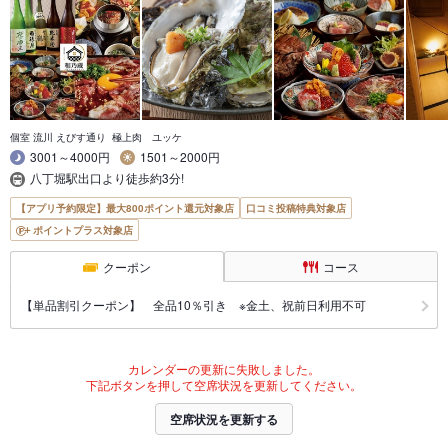
個室 流川 えびす通り 極上肉 ユッケ
3001～4000円
1501～2000円
八丁堀駅出口より徒歩約3分!
【アプリ予約限定】最大800ポイント還元対象店
口コミ投稿特典対象店
ポイントプラス対象店
クーポン
コース
【単品割引クーポン】 全品10％引き ※金土、祝前日利用不可
カレンダーの更新に失敗しました。
下記ボタンを押して空席状況を更新してください。
空席状況を更新する