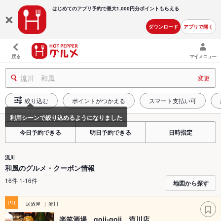
はじめてのアプリ予約で最大
1,000円分ポイントもらえる
ダウンロード
アプリで開く
戻る
マイメニュー
流川 和風
変更
絞り込む
ポイントがつかえる
スマート支払い可
今日予約できる
明日予約できる
日時指定
流川
和風のグルメ・クーポン情報
16件 1-16件
地図から探す
PR
居酒屋
流川
楽笑酒場 goji-goji 流川店