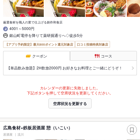
厳選食材を職人の業で仕上げる創作和食店
4001～5000円
銀山町電停を降りて薬研掘通りへ◇徒歩5分
【アプリ予約限定】最大800ポイント還元対象店
口コミ投稿特典対象店
クーポン
コース
【単品飲み放題】2H飲放2000円 お好きなお料理とご一緒にどうぞ！
カレンダーの更新に失敗しました。
下記ボタンを押して空席状況を更新してください。
空席状況を更新する
広島食材×鉄板居酒屋 憩（いこい）
居酒屋
流川