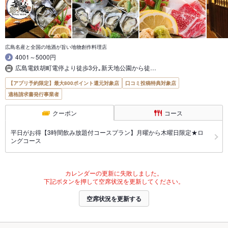
広島名産と全国の地酒が旨い地物創作料理店
4001～5000円
広島電鉄胡町電停より徒歩3分｡新天地公園から徒…
【アプリ予約限定】最大800ポイント還元対象店
口コミ投稿特典対象店
適格請求書発行事業者
クーポン
コース
平日がお得【3時間飲み放題付コースプラン】月曜から木曜日限定★ロ
ングコース
カレンダーの更新に失敗しました。
下記ボタンを押して空席状況を更新してください。
空席状況を更新する