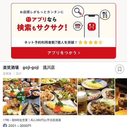
楽笑酒場 goji-goji 流川店
居酒屋
流川
17時～朝5時迄営業！ALL380円お手頃居酒屋
2001～3000円