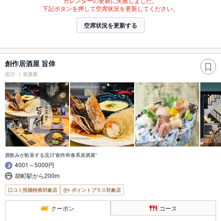
カレンダーの更新に失敗しました。
下記ボタンを押して空席状況を更新してください。
空席状況を更新する
創作居酒屋 旨倖
流川
居酒屋
酒飲みが歓喜する流川”創作和食系居酒屋”
4001～5000円
胡町駅から200m
口コミ投稿特典対象店
ポイントプラス対象店
クーポン
コース