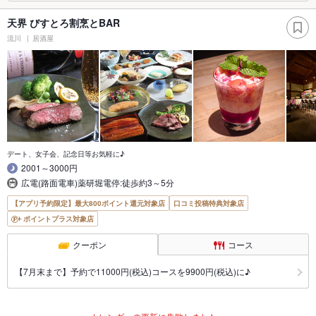
天界 びすとろ割烹とBAR
流川
居酒屋
デート、女子会、記念日等お気軽に♪
2001～3000円
広電(路面電車)薬研堀電停:徒歩約3～5分
【アプリ予約限定】最大800ポイント還元対象店
口コミ投稿特典対象店
ポイントプラス対象店
クーポン
コース
【7月末まで】予約で11000円(税込)コースを9900円(税込)に♪