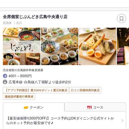
全席個室じぶんどき広島中央通り店
居酒屋
流川
完全個室の京風創作和食居酒屋
4001～5000円
広電本線･白島線八丁堀駅より徒歩約2分
【アプリ予約限定】最大800ポイント還元対象店
口コミ投稿特典対象店
適格請求書発行事業者
クーポン
コース
【最安値保障!!(300円OFF)】コース予約はDKダイニング公式サイトか
らのネット予約が最安値です♪