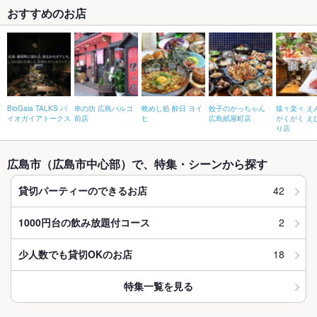
おすすめのお店
BioGaia TALKS バ
串の坊 広島パルコ
晩めし処 酔日 ヨイ
餃子のかっちゃん
猿々楽々 え
イオガイアトークス
前店
ヒ
広島紙屋町店
がくがく え
り店
広島市（広島市中心部）で、特集・シーンから探す
42
貸切パーティーのできるお店
2
1000円台の飲み放題付コース
18
少人数でも貸切OKのお店
特集一覧を見る