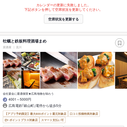
カレンダーの更新に失敗しました。
下記ボタンを押して空席状況を更新してください。
空席状況を更新する
牡蠣と鉄板料理酒場まめ
居酒屋
流川
会社宴会に最適個室★広島地物を味わう
4001～5000円
広島電鉄｢銀山町｣電停から徒歩5分
【アプリ予約限定】最大800ポイント還元対象店
口コミ投稿特典対象店
ポイントプラス対象店
スマート支払い可