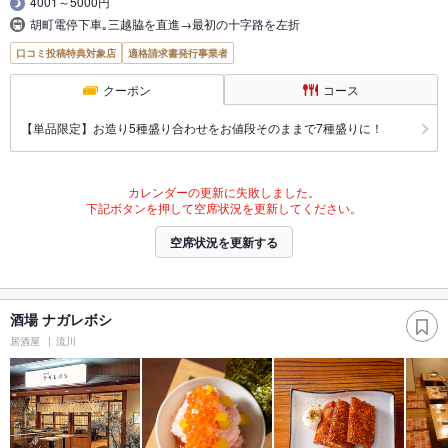
4001～5000円
胡町電停下車｡三越脇を直進→最初の十字路を左折
口コミ投稿特典対象店
適格請求書発行事業者
クーポン
コース
【単品限定】お造り5種盛り合わせをお値段そのままで7種盛りに！
カレンダーの更新に失敗しました。
下記ボタンを押して空席状況を更新してください。
空席状況を更新する
酒場 ナガレボシ
居酒屋
流川