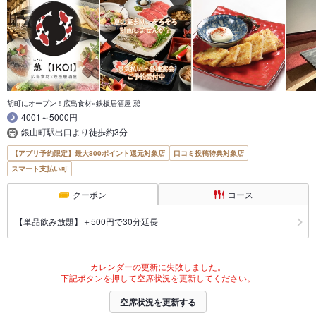
胡町にオープン！広島食材×鉄板居酒屋 憩
4001～5000円
銀山町駅出口より徒歩約3分
【アプリ予約限定】最大800ポイント還元対象店
口コミ投稿特典対象店
スマート支払い可
クーポン
コース
【単品飲み放題】＋500円で30分延長
カレンダーの更新に失敗しました。
下記ボタンを押して空席状況を更新してください。
空席状況を更新する