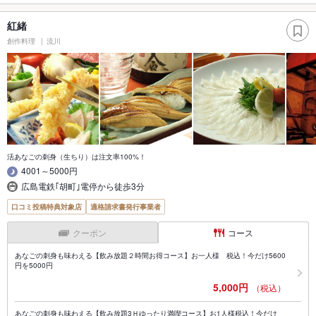
紅緒
創作料理
流川
活あなごの刺身（生ちり）は注文率100%！
4001～5000円
広島電鉄｢胡町｣電停から徒歩3分
口コミ投稿特典対象店
適格請求書発行事業者
クーポン
コース
あなごの刺身も味わえる【飲み放題２時間お得コース】お一人様 税込！今だけ5600
円を5000円
5,000円
（税込）
あなごの刺身も味わえる【飲み放題3Ｈゆったり満喫コース】お1人様税込！今だけ