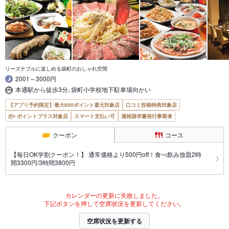
リーズナブルに楽しめる袋町のおしゃれ空間
2001～3000円
本通駅から徒歩3分､袋町小学校地下駐車場向かい
【アプリ予約限定】最大800ポイント還元対象店
口コミ投稿特典対象店
ポイントプラス対象店
スマート支払い可
適格請求書発行事業者
クーポン
コース
【毎日OK学割クーポン！】 通常価格より500円off！食べ飲み放題2時
間3300円/3時間3800円
カレンダーの更新に失敗しました。
下記ボタンを押して空席状況を更新してください。
空席状況を更新する