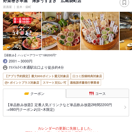
野菜巻き串屋 博多うずまき 広島袋町店
居酒屋
並木・袋町
【昼飲み】ハッピーアワーで"1杯200円"
2001～3000円
ｱｽﾄﾗﾑﾗｲﾝ本通駅出口より徒歩約4分
【アプリ予約限定】最大800ポイント還元対象店
口コミ投稿特典対象店
ポイントプラス対象店
スマート支払い可
適格請求書発行事業者
クーポン
コース
【単品飲み放題】定番人気ドリンクなど単品飲み放題2時間2200円
→980円クーポン♪(日~木限定)
カレンダーの更新に失敗しました。