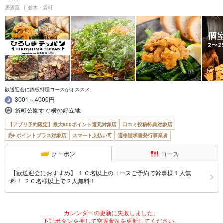
居酒屋
並木・袋町
歓送迎会に鉄板料理コースがオススメ
3001～4000円
袋町公園すぐ横の好立地
【アプリ予約限定】最大800ポイント還元対象店
口コミ投稿特典対象店
ポイントプラス対象店
スマート支払い可
適格請求書発行事業者
クーポン
コース
【歓送迎会におすすめ】 １０名以上のコースご予約で幹事様１人無
料！ ２０名様以上で２人無料！
カレンダーの更新に失敗しました。
下記ボタンを押して空席状況を更新してください。