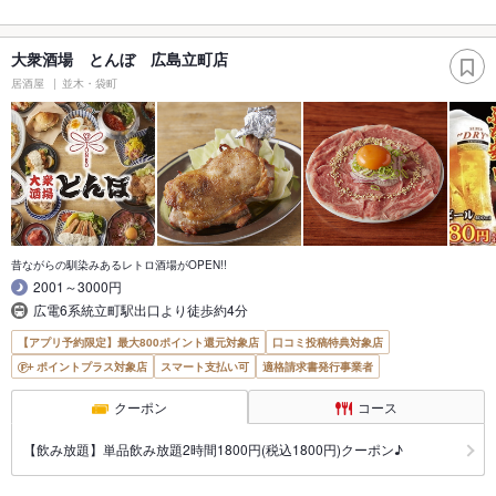
大衆酒場 とんぼ 広島立町店
居酒屋
並木・袋町
昔ながらの馴染みあるレトロ酒場がOPEN!!
2001～3000円
広電6系統立町駅出口より徒歩約4分
【アプリ予約限定】最大800ポイント還元対象店
口コミ投稿特典対象店
ポイントプラス対象店
スマート支払い可
適格請求書発行事業者
クーポン
コース
【飲み放題】単品飲み放題2時間1800円(税込1800円)クーポン♪