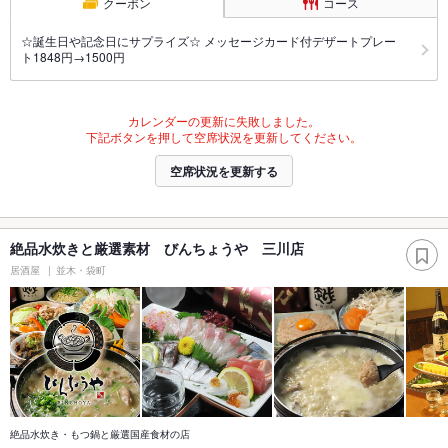
クーポン
コース
☆誕生日や記念日にサプライズ☆ メッセージカード付デザートプレー
ト1848円→1500円
カレンダーの更新に失敗しました。
下記ボタンを押して空席状況を更新してください。
空席状況を更新する
絶品水炊きと厳選素材 びんちょうや 三川店
居酒屋
並木・袋町
絶品水炊き・もつ鍋と厳選国産食材の店