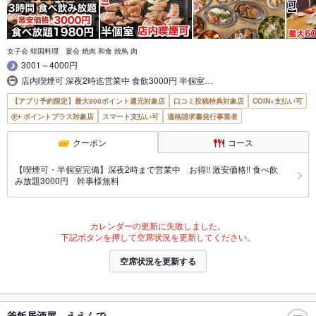
女子会 韓国料理 宴会 焼肉 和食 焼鳥 肉
3001～4000円
店内喫煙可 深夜2時迄営業中 食飲3000円 半個室…
【アプリ予約限定】最大800ポイント還元対象店
口コミ投稿特典対象店
COIN+支払い可
ポイントプラス対象店
スマート支払い可
適格請求書発行事業者
クーポン
コース
【喫煙可・半個室完備】深夜2時まで営業中 お得!! 激安価格!! 食べ飲
み放題3000円 幹事様無料
カレンダーの更新に失敗しました。
下記ボタンを押して空席状況を更新してください。
空席状況を更新する
釜飯居酒屋 ええんで