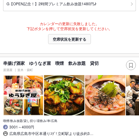
G【OPEN記念！】2時間プレミアム飲み放題1480円♪
カレンダーの更新に失敗しました。
下記ボタンを押して空席状況を更新してください。
空席状況を更新する
串揚げ酒家 ゆうなぎ屋 喫煙 飲み放題 貸切
居酒屋
並木・袋町
喫煙/飲み放題/貸し切り/昼飲み/串/広島
3001～4000円
広島県広島市中区本通りｽｸﾞ! 立町駅より徒歩約3…