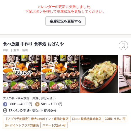
カレンダーの更新に失敗しました。
下記ボタンを押して空席状況を更新してください。
空席状況を更新する
食べ放題 手作り 食事処 おばんや
和食
並木・袋町
大人の食べ飲み放題 お酒とおばんざい
3001～4000円
501～1000円
ｱｽﾄﾗﾑﾗｲﾝ本通り駅から徒歩5分
【アプリ予約限定】最大350ポイント還元対象店
口コミ投稿特典対象店
COIN+支払い可
ポイントプラス対象店
スマート支払い可