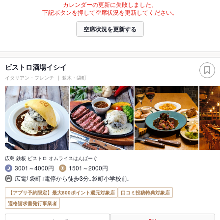
カレンダーの更新に失敗しました。
下記ボタンを押して空席状況を更新してください。
空席状況を更新する
ビストロ酒場イシイ
イタリアン・フレンチ
並木・袋町
広島 鉄板 ビストロ オムライスはんばーぐ
3001～4000円
1501～2000円
広電｢袋町｣電停から徒歩3分｡袋町小学校前｡
【アプリ予約限定】最大800ポイント還元対象店
口コミ投稿特典対象店
適格請求書発行事業者