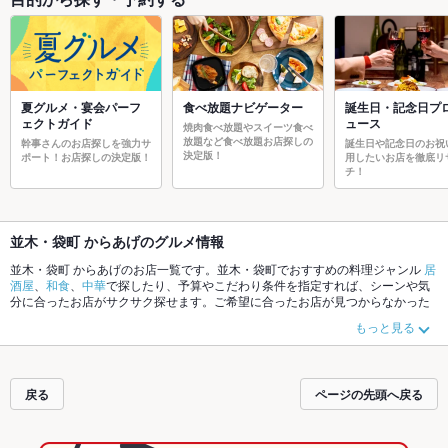
夏グルメ・宴会パーフ
食べ放題ナビゲーター
誕生日・記念日プ
ェクトガイド
ュース
焼肉食べ放題やスイーツ食べ
放題など食べ放題お店探しの
幹事さんのお店探しを強力サ
誕生日や記念日のお祝
決定版！
ポート！お店探しの決定版！
用したいお店を徹底リ
チ！
並木・袋町 からあげのグルメ情報
並木・袋町 からあげのお店一覧です。並木・袋町でおすすめの料理ジャンル
居
酒屋
、
和食
、
中華
で探したり、予算やこだわり条件を指定すれば、シーンや気
分に合ったお店がサクサク探せます。ご希望に合ったお店が見つからなかった
ら、近隣のエリア
流川
、
並木・袋町
、
薬研堀
もチェックしてみてください。ホ
もっと見る
ットペッパーグルメなら、お得なクーポンはもちろん、こだわりメニュー
お茶
漬け
、
手羽先
、
牛タン
や季節のおすすめ料理など、お店の最新情報をご紹介し
ているので安心！24時間使える簡単便利なネット予約が使えるお店も拡大中で
す。友達どうしの飲み会にも、会社の宴会にも、デートやパーティーにもお得
戻る
ページの先頭へ戻る
に便利にホットペッパーグルメをご利用ください。