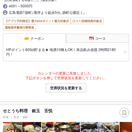
【広島/袋町】全席掘りごたつ個室完備☆
4001～5000円
広島電鉄｢袋町｣電停より徒歩5分｡袋町公園近く｡
【アプリ予約限定】最大800ポイント還元対象店
口コミ投稿特典対象店
適格請求書発行事業者
クーポン
コース
HPポイント800pt貯まる★ 地酒10種もOK！単品飲み放題 2時間2180
円！
カレンダーの更新に失敗しました。
下記ボタンを押して空席状況を更新してください。
空席状況を更新する
せとうち料理 銀玉 舌悦
和食
並木・袋町