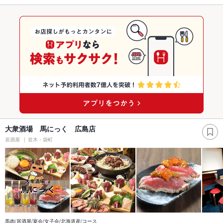
大衆酒場 馬にっく 広島店
居酒屋
並木・袋町
馬肉/居酒屋/宴会/女子会/北海道産/コース