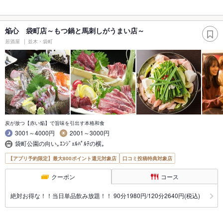
焔心 袋町店～もつ鍋と馬刺しがうまい店～
居酒屋
並木・袋町
炭が放つ【赤い焔】で旨味を引出す本格和食
3001～4000円
2001～3000円
袋町公園の向い｡ｴﾝｼﾞｪﾙﾊﾟﾙﾃの横｡
【アプリ予約限定】最大800ポイント還元対象店
口コミ投稿特典対象店
クーポン
コース
絶対お得な！！当日単品飲み放題！！ 90分1980円/120分2640円(税込)