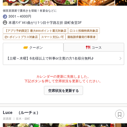
個室居酒屋で藁焼きを堪能！各宴会などに
3001～4000円
本通ｱﾝﾃﾞﾙｾﾝ曲がり1つ目十字路左折 袋町食堂3F
【アプリ予約限定】最大800ポイント還元対象店
口コミ投稿特典対象店
ポイントプラス対象店
スマート支払い可
適格請求書発行事業者
クーポン
コース
【土曜～木曜】6名様以上で幹事or主賓の方1名様分無料♪
カレンダーの更新に失敗しました。
下記ボタンを押して空席状況を更新してください。
空席状況を更新する
Luce （ルーチェ）
居酒屋
並木・袋町