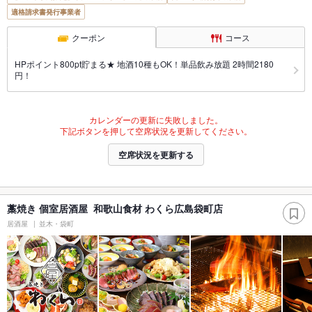
適格請求書発行事業者
クーポン
コース
HPポイント800pt貯まる★ 地酒10種もOK！単品飲み放題 2時間2180
円！
カレンダーの更新に失敗しました。
下記ボタンを押して空席状況を更新してください。
空席状況を更新する
藁焼き 個室居酒屋 和歌山食材 わくら広島袋町店
居酒屋
並木・袋町