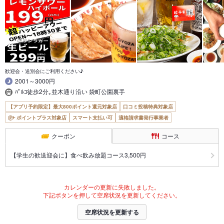
歓迎会・送別会にご利用ください♪
2001～3000円
ﾊﾟﾙｺ徒歩2分｡並木通り沿い 袋町公園裏手
【アプリ予約限定】最大800ポイント還元対象店
口コミ投稿特典対象店
ポイントプラス対象店
スマート支払い可
適格請求書発行事業者
クーポン
コース
【学生の歓送迎会に】食べ飲み放題コース3,500円
カレンダーの更新に失敗しました。
下記ボタンを押して空席状況を更新してください。
空席状況を更新する