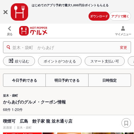
はじめてのアプリ予約で最大
1,000円分ポイントもらえる
ダウンロード
アプリで開く
戻る
マイメニュー
並木・袋町 からあげ
変更
絞り込む
ポイントがつかえる
スマート支払い可
今日予約できる
明日予約できる
日時指定
並木・袋町
からあげのグルメ・クーポン情報
68件 1-20件
喫煙可 広島 餃子家 龍 並木通り店
居酒屋
並木・袋町