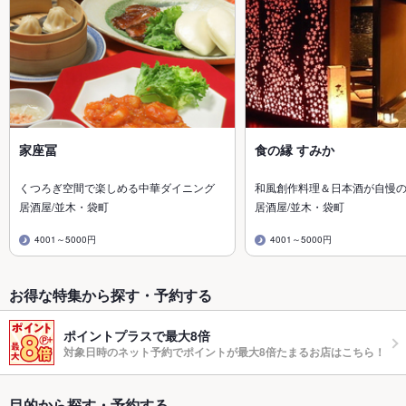
家座冨
食の縁 すみか
くつろぎ空間で楽しめる中華ダイニング
和風創作料理＆日本酒が自慢
居酒屋/並木・袋町
居酒屋/並木・袋町
4001～5000円
4001～5000円
お得な特集から探す・予約する
ポイントプラスで最大8倍
対象日時のネット予約でポイントが最大8倍たまるお店はこちら！
目的から探す・予約する