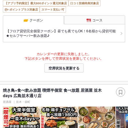
【アプリ予約限定】最大800ポイント還元対象店
口コミ投稿特典対象店
ポイントプラス対象店
スマート支払い可
クーポン
コース
【フロア貸切完全個室クーポン】昼でも夜でもOK！6名様から貸切可能
★セルフサーバー飲み放題♪
カレンダーの更新に失敗しました。
下記ボタンを押して空席状況を更新してください。
空席状況を更新する
焼き鳥×食べ飲み放題 喫煙半個室 食べ放題 居酒屋 並木
days 広島並木通り店
居酒屋
並木・袋町