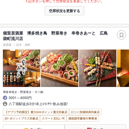
下記ボタンを押して空席状況を更新してください。
空席状況を更新する
個室居酒屋 博多焼き鳥 野菜巻き 串巻きあーと 広島
袋町流川店
居酒屋
並木・袋町
博多串焼き・野菜巻き・モツ鍋
3001～4000円
八丁堀駅徒歩3分!卓上ﾚﾓﾝｻﾜｰ飲み放題!
【アプリ予約限定】最大800ポイント還元対象店
口コミ投稿特典対象店
ポイントプラス対象店
スマート支払い可
適格請求書発行事業者
クーポン
コース