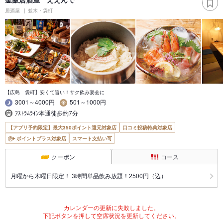
居酒屋
並木・袋町
【広島 袋町】安くて旨い！サク飲み宴会に
3001～4000円
501～1000円
ｱｽﾄﾗﾑﾗｲﾝ本通徒歩約7分
【アプリ予約限定】最大350ポイント還元対象店
口コミ投稿特典対象店
ポイントプラス対象店
スマート支払い可
クーポン
コース
月曜から木曜日限定！ 3時間単品飲み放題！2500円（込）
カレンダーの更新に失敗しました。
下記ボタンを押して空席状況を更新してください。