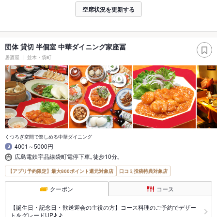
空席状況を更新する
団体 貸切 半個室 中華ダイニング家座冨
居酒屋
並木・袋町
くつろぎ空間で楽しめる中華ダイニング
4001～5000円
広島電鉄宇品線袋町電停下車｡徒歩10分｡
【アプリ予約限定】最大800ポイント還元対象店
口コミ投稿特典対象店
クーポン
コース
【誕生日・記念日・歓送迎会の主役の方】コース料理のご予約でデザー
トをグレードUP♪ ♪