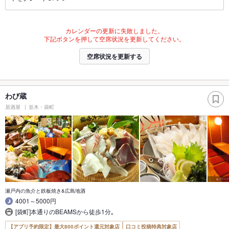
カレンダーの更新に失敗しました。
下記ボタンを押して空席状況を更新してください。
空席状況を更新する
わび蔵
居酒屋
並木・袋町
瀬戸内の魚介と鉄板焼き&広島地酒
4001～5000円
[袋町]本通りのBEAMSから徒歩1分｡
【アプリ予約限定】最大800ポイント還元対象店
口コミ投稿特典対象店