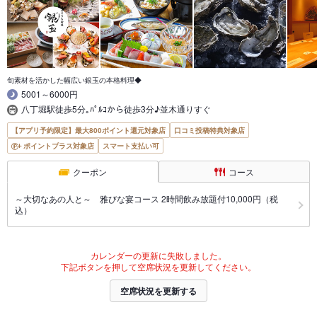
旬素材を活かした幅広い銀玉の本格料理◆
5001～6000円
八丁堀駅徒歩5分｡ﾊﾟﾙｺから徒歩3分♪並木通りすぐ
【アプリ予約限定】最大800ポイント還元対象店
口コミ投稿特典対象店
ポイントプラス対象店
スマート支払い可
クーポン
コース
～大切なあの人と～ 雅びな宴コース 2時間飲み放題付10,000円（税
込）
カレンダーの更新に失敗しました。
下記ボタンを押して空席状況を更新してください。
空席状況を更新する