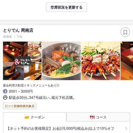
空席状況を更新する
とりでん 周南店
居酒屋
下松
宴会利用大歓迎☆キッズメニューもあり◎
2001～3000円
駅徒歩30分｡347号線沿い､蔵元下松店隣｡
口コミ投稿特典対象店
クーポン
コース
【ネット予約のお客様限定】お会計5,000円(税込み)以上で10%オフ