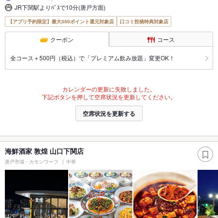
JR下関駅よりﾊﾞｽで10分(唐戸方面)
【アプリ予約限定】最大350ポイント還元対象店
口コミ投稿特典対象店
クーポン
コース
全コース＋500円（税込）で「プレミアム飲み放題」変更OK！
カレンダーの更新に失敗しました。
下記ボタンを押して空席状況を更新してください。
空席状況を更新する
海鮮酒家 敦煌 山口下関店
唐戸市場・カモンワーフ
中華