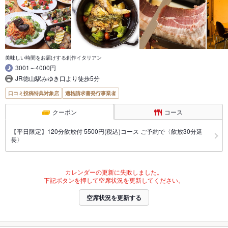
美味しい時間をお届けする創作イタリアン
3001～4000円
JR徳山駅みゆき口より徒歩5分
口コミ投稿特典対象店
適格請求書発行事業者
クーポン
コース
【平日限定】120分飲放付 5500円(税込)コース ご予約で〈飲放30分延
長〉
カレンダーの更新に失敗しました。
下記ボタンを押して空席状況を更新してください。
空席状況を更新する