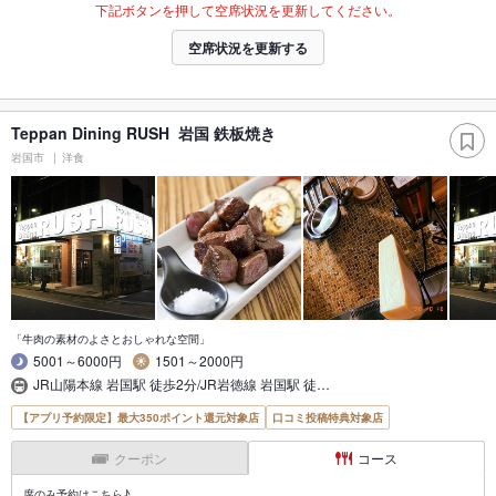
下記ボタンを押して空席状況を更新してください。
空席状況を更新する
Teppan Dining RUSH 岩国 鉄板焼き
岩国市
洋食
「牛肉の素材のよさとおしゃれな空間」
5001～6000円
1501～2000円
JR山陽本線 岩国駅 徒歩2分/JR岩徳線 岩国駅 徒…
【アプリ予約限定】最大350ポイント還元対象店
口コミ投稿特典対象店
クーポン
コース
席のみ予約はこちら♪