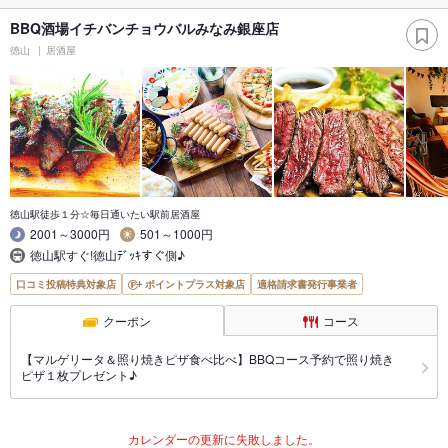
BBQ酒場イチバンチョウバルみなみ銀座店
徳山
居酒屋
徳山駅徒歩１分☆毎日通いたい駅前居酒屋
2001～3000円
501～1000円
徳山駅すぐ!徳山ﾃﾞｯｷすぐ側♪
口コミ投稿特典対象店
ポイントプラス対象店
適格請求書発行事業者
クーポン
コース
【マルゲリータ＆照り焼きピザ食べ比べ】BBQコース予約で照り焼き
ピザ１枚プレゼント♪
カレンダーの更新に失敗しました。