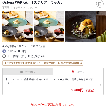
Osteria WAKKA。オステリア ワッカ。
下関駅
イタリアン・フレンチ
繊細な本格イタリアンコース料理のお店
7001～8000円
JR下関駅北口より徒歩約12分
【アプリ予約限定】最大350ポイント還元対象店
口コミ投稿特典対象店
クーポン
コース
【コース：全7～8品】繊細な本格イタリアンコース◆お通し、前菜から始まりデザー
トまで
9,680円
（税込）
カレンダーの更新に失敗しました。