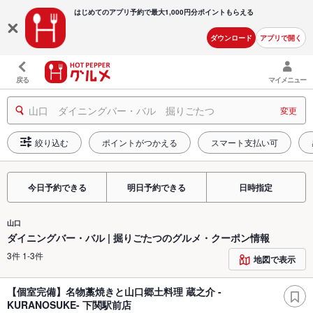
はじめてのアプリ予約で最大
1,000円分ポイントもらえる
ダウンロード
アプリで開く
戻る
マイメニュー
山口 ダイニングバー・バル 掘りごたつ
変更
絞り込む
ポイントがつかえる
スマート支払い可
今日予約できる
明日予約できる
日時指定
山口
ダイニングバー・バル | 掘りごたつのグルメ・クーポン情報
3件 1-3件
地図で表示
【個室完備】名物藁焼きと山口郷土料理 蔵之介 -
KURANOSUKE- 下関駅前店