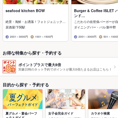
seafood kitchen BOW
Burger & Coffee ISL
ンド…
絶景・海鮮・お洒落！フォトジェニック…
こだわりの佐世保バーガーが
居酒屋/下関駅
ダイニングバー・バル/新中野
2001～3000円
1001～1500円
2001～3000円
501～100
お得な特集から探す・予約する
ポイントプラスで最大8倍
対象日時のネット予約でポイントが最大8倍たまるお店はこちら！
目的から探す・予約する
夏グルメ・宴会パーフ
女子会完全ガイド
カラオケ検索
ェクトガイド