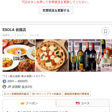
下記ボタンを押して空席状況を更新してください。
空席状況を更新する
ESOLA 岩国店
岩国市
イタリアン・フレンチ
ワイン飲み放題×飲み放題×イタリアン
2001～3000円
JR 岩国駅 徒歩3分
口コミ投稿特典対象店
ポイントプラス対象店
適格請求書発行事業者
クーポン
コース