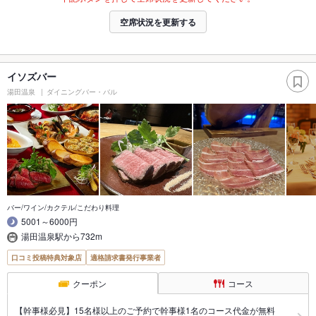
空席状況を更新する
イソズバー
湯田温泉
ダイニングバー・バル
バー/ワイン/カクテル/こだわり料理
5001～6000円
湯田温泉駅から732m
口コミ投稿特典対象店
適格請求書発行事業者
クーポン
コース
【幹事様必見】15名様以上のご予約で幹事様1名のコース代金が無料