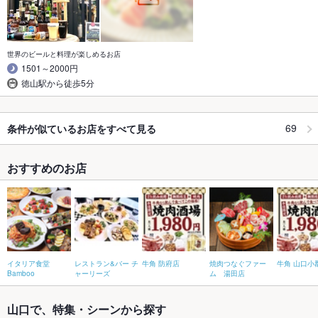
世界のビールと料理が楽しめるお店
1501～2000円
徳山駅から徒歩5分
69
条件が似ているお店をすべて見る
おすすめのお店
イタリア食堂
レストラン&バー チ
牛角 防府店
焼肉つなぐファー
牛角 山口小
Bamboo
ャーリーズ
ム 湯田店
山口で、特集・シーンから探す