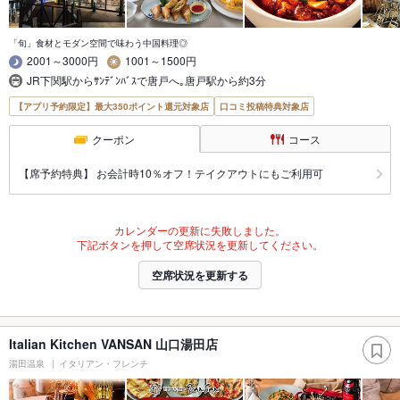
「旬」食材とモダン空間で味わう中国料理◎
2001～3000円
1001～1500円
JR下関駅からｻﾝﾃﾞﾝﾊﾞｽで唐戸へ｡唐戸駅から約3分
【アプリ予約限定】最大350ポイント還元対象店
口コミ投稿特典対象店
クーポン
コース
【席予約特典】 お会計時10％オフ！テイクアウトにもご利用可
カレンダーの更新に失敗しました。
下記ボタンを押して空席状況を更新してください。
空席状況を更新する
Italian Kitchen VANSAN 山口湯田店
湯田温泉
イタリアン・フレンチ