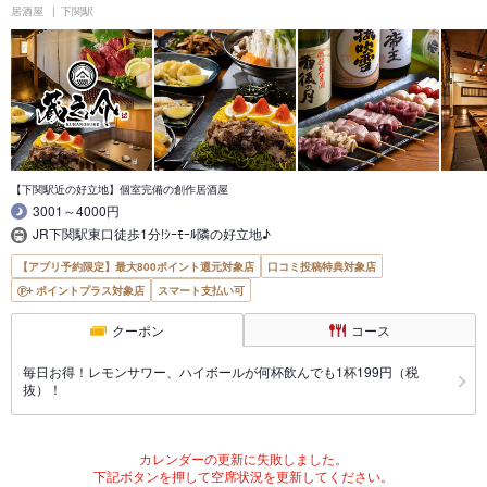
居酒屋
下関駅
【下関駅近の好立地】個室完備の創作居酒屋
3001～4000円
JR下関駅東口徒歩1分!ｼｰﾓｰﾙ隣の好立地♪
【アプリ予約限定】最大800ポイント還元対象店
口コミ投稿特典対象店
ポイントプラス対象店
スマート支払い可
クーポン
コース
毎日お得！レモンサワー、ハイボールが何杯飲んでも1杯199円（税
抜）！
カレンダーの更新に失敗しました。
下記ボタンを押して空席状況を更新してください。