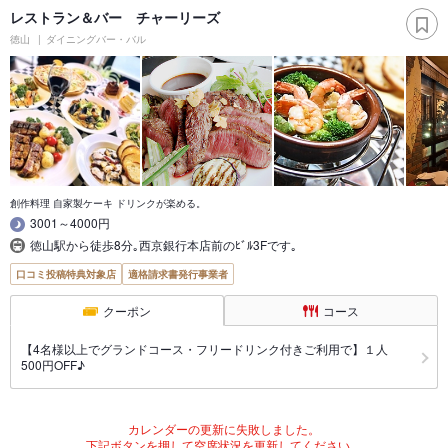
レストラン＆バー チャーリーズ
徳山
ダイニングバー・バル
創作料理 自家製ケーキ ドリンクが楽める。
3001～4000円
徳山駅から徒歩8分｡西京銀行本店前のﾋﾞﾙ3Fです｡
口コミ投稿特典対象店
適格請求書発行事業者
クーポン
コース
【4名様以上でグランドコース・フリードリンク付きご利用で】１人
500円OFF♪
カレンダーの更新に失敗しました。
下記ボタンを押して空席状況を更新してください。