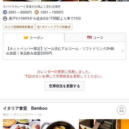
スパイスカレーと音楽が心地よく交わる場所
2001～3000円
1001～1500円
唐戸ｾﾝﾄﾗﾙﾎﾃﾙから徒歩2分/下関駅より車で10分
口コミ投稿特典対象店
ポイントプラス対象店
クーポン
コース
【ホットペッパー限定】ビール含むアルコール・ソフトドリンク2H飲
み放題！単品飲み放題2200円
カレンダーの更新に失敗しました。
下記ボタンを押して空席状況を更新してください。
空席状況を更新する
イタリア食堂 Bamboo
徳山
ダイニングバー・バル