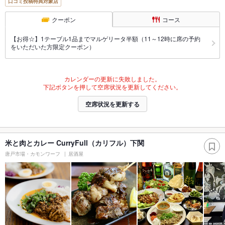
口コミ投稿特典対象店
クーポン
コース
【お得☆】1テーブル1品までマルゲリータ半額（11～12時に席の予約
をいただいた方限定クーポン）
カレンダーの更新に失敗しました。
下記ボタンを押して空席状況を更新してください。
空席状況を更新する
米と肉とカレー CurryFull（カリフル）下関
唐戸市場・カモンワーフ
居酒屋