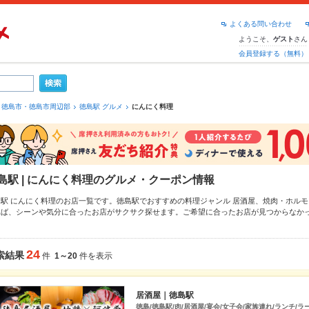
よくある問い合わせ
ようこそ、
さん
ゲスト
会員登録する（無料）
徳島市・徳島市周辺部
徳島駅 グルメ
にんにく料理
島駅 | にんにく料理のグルメ・クーポン情報
島駅 にんにく料理のお店一覧です。徳島駅でおすすめの料理ジャンル
居酒屋
、
焼肉・ホルモ
れば、シーンや気分に合ったお店がサクサク探せます。ご希望に合ったお店が見つからなか
もチェックしてみてください。ホットペッパーグルメなら、お得なクーポンはもちろん、こ
おすすめ料理など、お店の最新情報をご紹介しているので安心！24時間使える簡単便利なネ
み会にも、会社の宴会にも、デートやパーティーにもお得に便利にホットペッパーグルメを
24
索結果
件
1～20
件を表示
居酒屋｜徳島駅
徳島/徳島駅/肉/居酒屋/宴会/女子会/家族連れ/ランチ/ラ