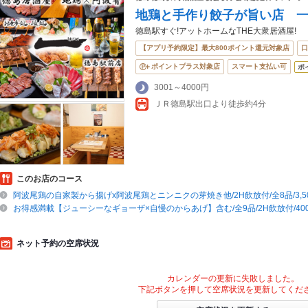
地鶏と手作り餃子が旨い店 一
徳島駅すぐ!アットホームなTHE大衆居酒屋!
【アプリ予約限定】最大800ポイント還元対象店
口
ポイントプラス対象店
スマート支払い可
ポ
3001～4000円
ＪＲ徳島駅出口より徒歩約4分
このお店のコース
阿波尾鶏の自家製から揚げx阿波尾鶏とニンニクの芽焼き他/2H飲放付/全8品/3,5
お得感満載【ジューシーなギョーザ×自慢のからあげ】含む/全9品/2H飲放付/400
ネット予約の空席状況
カレンダーの更新に失敗しました。
下記ボタンを押して空席状況を更新してくだ