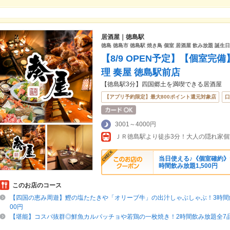
居酒屋｜徳島駅
徳島 徳島市 徳島駅 焼き鳥 個室 居酒屋 飲み放題 誕生
【8/9 OPEN予定】【個室
理 奏屋 徳島駅前店
【徳島駅3分】四国郷土を満喫できる居酒屋
【アプリ予約限定】最大800ポイント還元対象店
口
3001～4000円
当日使える♪《個室確約
時間飲み放題1,500円
このお店のコース
【四国の恵み周遊】鰹の塩たたきや「オリーブ牛」の出汁しゃぶしゃぶ！3時間飲
00円
【堪能】コスパ抜群◎鮮魚カルパッチョや若鶏の一枚焼き！2時間飲み放題全7品3