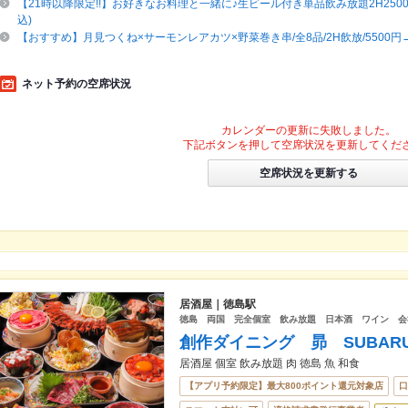
【21時以降限定!!】お好きなお料理と一緒に♪生ビール付き単品飲み放題2H2500円
込)
【おすすめ】月見つくね×サーモンレアカツ×野菜巻き串/全8品/2H飲放/5500円→
ネット予約の空席状況
カレンダーの更新に失敗しました。
下記ボタンを押して空席状況を更新してくだ
空席状況を更新する
居酒屋｜徳島駅
徳島 両国 完全個室 飲み放題 日本酒 ワイン 会
創作ダイニング 昴 SUBAR
居酒屋 個室 飲み放題 肉 徳島 魚 和食
【アプリ予約限定】最大800ポイント還元対象店
口