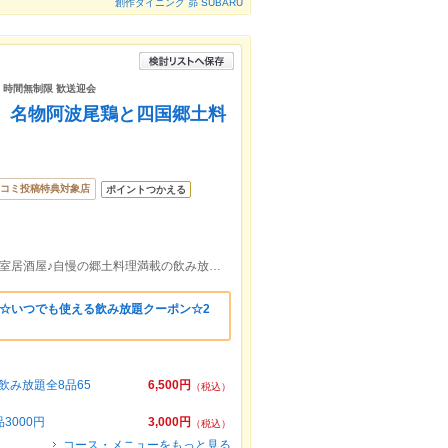
創作ダイニング 昴 SUBARU
日 時間無制限 歓送迎会
完備】名物阿波尾鶏と四国郷土料
コミ投稿特典対象店
ポイントつかえる
ＪＲ徳島駅より徒歩3分！大人の隠れ家個室居酒屋♪自慢の郷土料理満載の飲み放題付きコース3,000円～♪
》☆いつでも使える飲み放題クーポン☆2
み放題全8品65
6,500円
（税込）
000円
3,000円
（税込）
コース・メニューをもっと見る