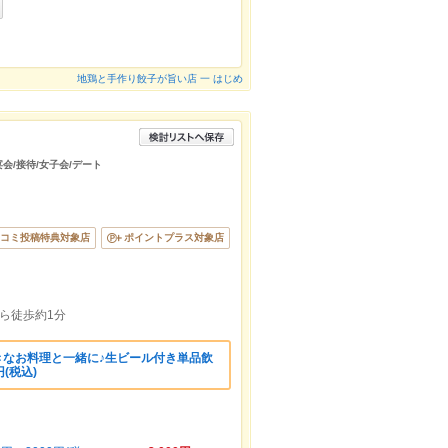
地鶏と手作り餃子が旨い店 一 はじめ
宴会/接待/女子会/デート
コミ投稿特典対象店
ポイントプラス対象店
から徒歩約1分
好きなお料理と一緒に♪生ビール付き単品飲
円(税込)