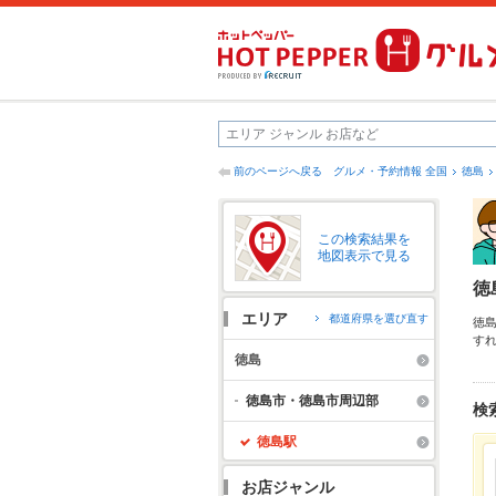
前のページへ戻る
グルメ・予約情報 全国
徳島
この検索結果を
地図表示で見る
徳
エリア
都道府県を選び直す
徳
す
他
徳島
の
飲
徳島市・徳島市周辺部
検
徳島駅
お店ジャンル