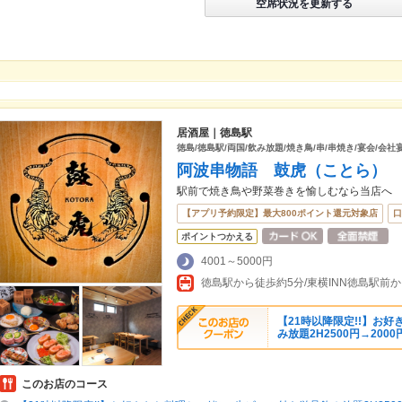
空席状況を更新する
居酒屋｜徳島駅
徳島/徳島駅/両国/飲み放題/焼き鳥/串/串焼き/宴会/会社
阿波串物語 鼓虎（ことら）
駅前で焼き鳥や野菜巻きを愉しむなら当店へ
【アプリ予約限定】最大800ポイント還元対象店
口
ポイントつかえる
4001～5000円
徳島駅から徒歩約5分/東横INN徳島駅前
【21時以降限定!!】お
み放題2H2500円→2000
このお店のコース