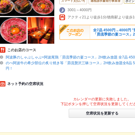
スマート支払い可
適格請求書発行事業者
ポイン
3001～4000円
アクティ21より徒歩1分/徳島駅より徒歩1
全7品 4500円→4000
「昴流季節の宴コース」2
このお店のコース
阿波豚のしゃぶしゃぶ+阿波尾鶏「昴流季節の宴コース」2H飲み放題 全7品 4500
のべ阿波牛の希少部位の炙り焼き等「昴流贅沢三昧コース」2H飲み放題全8品 550
円！
ネット予約の空席状況
カレンダーの更新に失敗しました。
下記ボタンを押して空席状況を更新してくだ
空席状況を更新する