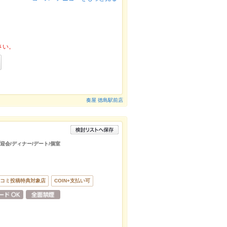
さい。
奏屋 徳島駅前店
送迎会/ディナー/デート/個室
コミ投稿特典対象店
COIN+支払い可