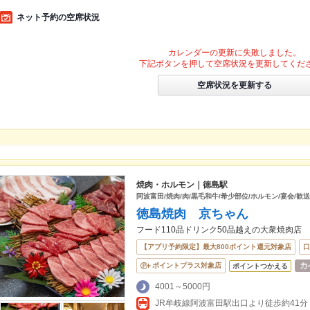
ネット予約の空席状況
カレンダーの更新に失敗しました。
下記ボタンを押して空席状況を更新してくだ
空席状況を更新する
焼肉・ホルモン｜徳島駅
阿波富田/焼肉/肉/黒毛和牛/希少部位/ホルモン/宴会/歓
徳島焼肉 京ちゃん
フード110品ドリンク50品越えの大衆焼肉店
【アプリ予約限定】最大800ポイント還元対象店
口
ポイントプラス対象店
ポイントつかえる
4001～5000円
JR牟岐線阿波富田駅出口より徒歩約41分