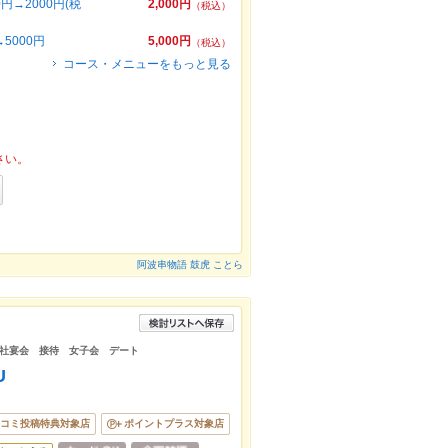
→2000円(税
2,000円
（税込）
5000円
5,000円
（税込）
コース・メニューをもっと見る
さい。
阿波串物語 鼓虎 ことら
社宴会 接待 女子会 デート
U
コミ投稿特典対象店
ポイントプラス対象店