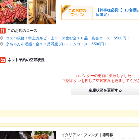
【幹事様必見!!】10名
日限定）
このお店のコース
コスパ抜群！特上カルビ・上ロース含む全１０品 宴会コース 5500円！
京ちゃんを堪能！全１０品満腹プレミアムコース 6500円！
ネット予約の空席状況
カレンダーの更新に失敗しました。
下記ボタンを押して空席状況を更新してくだ
空席状況を更新する
イタリアン・フレンチ｜徳島駅