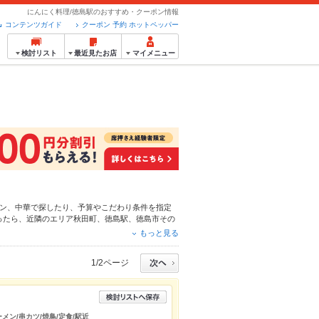
にんにく料理/徳島駅のおすすめ・クーポン情報
コンテンツガイド
クーポン 予約 ホットペッパー
検討リスト
最近見たお店
マイメニュー
ン
、
中華
で探したり、予算やこだわり条件を指定
ったら、近隣のエリア
秋田町
、
徳島駅
、
徳島市その
だわりメニュー
からあげ
、
お茶漬け
、
手羽先
や季節
もっと見る
ット予約が使えるお店も拡大中です。友達どうしの
ご利用ください。
1/2ページ
ーメン/串カツ/焼鳥/定食/駅近