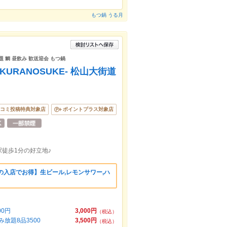
もつ鍋 うる月
題 鯛 昼飲み 歓送迎会 もつ鍋
URANOSUKE- 松山大街道
コミ投稿特典対象店
ポイントプラス対象店
徒歩1分の好立地♪
の入店でお得】生ビール,レモンサワー,ハ
0円
3,000円
（税込）
放題8品3500
3,500円
（税込）