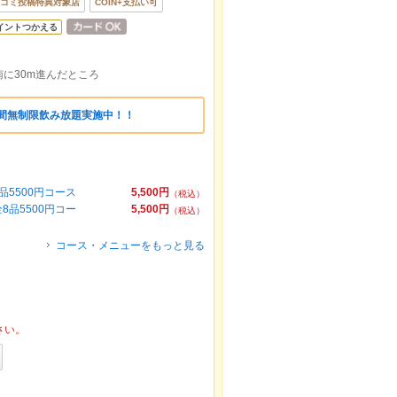
コミ投稿特典対象店
COIN+支払い可
イントつかえる
に30m進んだところ
時間無制限飲み放題実施中！！
5500円コース
5,500円
（税込）
品5500円コー
5,500円
（税込）
コース・メニューをもっと見る
さい。