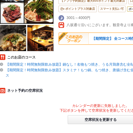
【アプリ予約限定】最大800ポイント還元対象店
口
ポイントプラス対象店
スマート支払い可
ポ
3001～4000円
八坂通り沿いにございます。観音寺より南
【期間限定】 全コース
このお店のコース
【期間限定！時間無制限飲み放題】鍋なし！名物もつ焼き、うる月鶏唐含む全8品
【期間限定！時間無制限飲み放題】スタミナ！もつ鍋、もつ焼き、唐揚げ含む全8
ス
ネット予約の空席状況
カレンダーの更新に失敗しました。
下記ボタンを押して空席状況を更新してくだ
空席状況を更新する