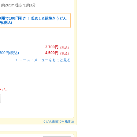
265m 徒歩で約3分
用で100円引き！ 釜めし&鍋焼きうどん
円(税込)
2,700円
（税込）
0円(税込)
4,500円
（税込）
コース・メニューをもっと見る
さい。
うどん茶屋北斗 砥部店