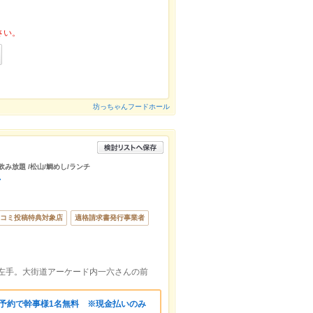
さい。
坊っちゃんフードホール
飲み放題 /松山/鯛めし/ランチ
店
コミ投稿特典対象店
適格請求書発行事業者
。左手。大街道アーケード内一六さんの前
の予約で幹事様1名無料 ※現金払いのみ