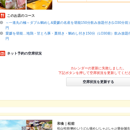
このお店のコース
～一進丸の極～ダブル鯛めし&愛媛の名産を堪能150分飲み放題付き(LO30分前）
円
愛媛を堪能…地鶏・甘とろ豚・藁焼き・鯛めし付き150分（LO30前）飲み放題付贅
円
ネット予約の空席状況
カレンダーの更新に失敗しました。
下記ボタンを押して空席状況を更新してくだ
空席状況を更新する
和食｜松前
松山/松前/鯛めし/うどん/釜めし/しゃぶしゃぶ/宴会/誕