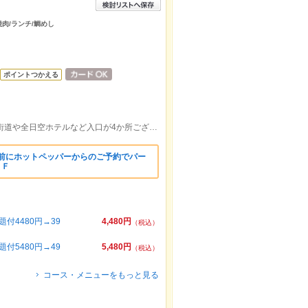
焼肉/ランチ/鯛めし
ポイントつかえる
大街道駅より徒歩1分。松山三越1階で大街道や全日空ホテルなど入口が4か所ございます。ランチからディナーまで営業中
事前にホットペッパーからのご予約でパー
ＦＦ
付4480円→39
4,480円
（税込）
付5480円→49
5,480円
（税込）
コース・メニューをもっと見る