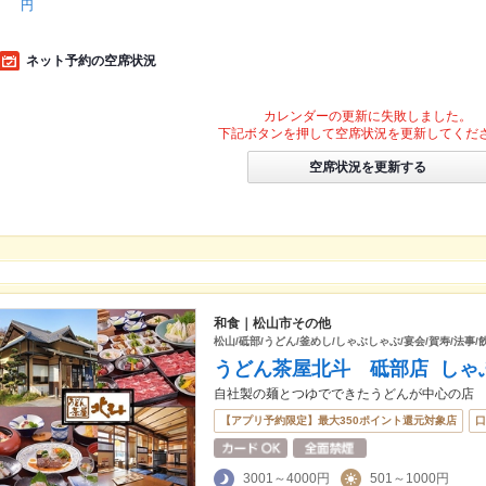
円
ネット予約の空席状況
カレンダーの更新に失敗しました。
下記ボタンを押して空席状況を更新してくだ
空席状況を更新する
和食｜松山市その他
松山/砥部/うどん/釜めし/しゃぶしゃぶ/宴会/賀寿/法事
うどん茶屋北斗 砥部店 しゃ
自社製の麺とつゆでできたうどんが中心の店
【アプリ予約限定】最大350ポイント還元対象店
口
3001～4000円
501～1000円