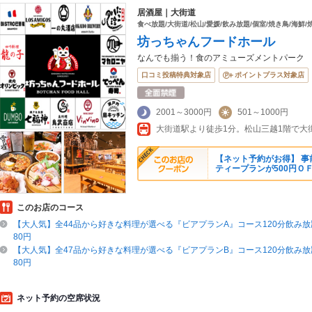
居酒屋｜大街道
食べ放題/大街道/松山/愛媛/飲み放題/個室/焼き鳥/海鮮/
坊っちゃんフードホール
なんでも揃う！食のアミューズメントパーク
口コミ投稿特典対象店
ポイントプラス対象店
2001～3000円
501～1000円
【ネット予約がお得】 
ティープランが500円Ｏ
このお店のコース
【大人気】全44品から好きな料理が選べる『ビアプランA』コース120分飲み放題
80円
【大人気】全47品から好きな料理が選べる『ビアプランB』コース120分飲み放題
80円
ネット予約の空席状況