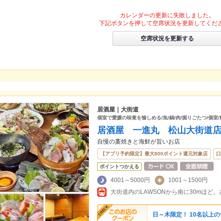
カレンダーの更新に失敗しました。
下記ボタンを押して空席状況を更新してくだ
空席状況を更新する
居酒屋｜大街道
個室で愛媛の味覚を愉しめる/魚/鍋/肉/掘りごたつ/個室/
居酒屋 一進丸 松山大街道
自慢の藁焼きと海鮮が旨いお店
【アプリ予約限定】最大800ポイント還元対象店
口
ポイントつかえる
4001～5000円
1001～1500円
大街道内のLAWSONから南に30mほど
日～木限定！ 10名以上