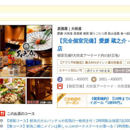
居酒屋｜大街道
愛媛 大街道 居酒屋 個室 掘りごたつ席 飲み放題 食べ放
【完全個室完備】愛媛 蔵之介 -K
店
個室完備!!大街道アーケード内の好立地♪
【アプリ予約限定】最大800ポイント還元対象店
口
スマート支払い可
ポイントつかえる
3001～4000円
3001～4000円
【個室完備】大街道アーケード・大街道駅
《個室確約》【18時まで
イボール『1杯99円』
このお店のコース
【堪能コース】鮮魚のカルパッチョや若鶏の一枚焼き付！2時間飲み放題7品300
【雅コース】鮮魚二種にメインは豚しゃぶorポークステーキが選べる！2時間飲み