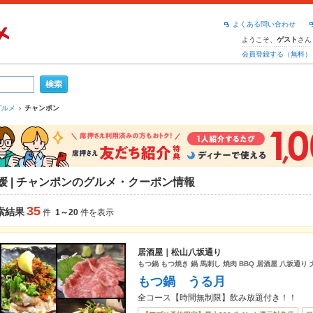
よくある問い合わせ
ようこそ、
さん
ゲスト
会員登録する（無料）
グルメ
チャンポン
媛 | チャンポンのグルメ・クーポン情報
35
索結果
件
1～20
件を表示
居酒屋｜松山八坂通り
もつ鍋 もつ焼き 鍋 馬刺し 焼肉 BBQ 居酒屋 八坂通り
もつ鍋 うる月
全コース【時間無制限】飲み放題付き！！