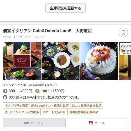
空席状況を更新する
個室イタリアン Cafe&Osteria LamP 大街道店
大街道
イタリアン・フレンチ
グランピングが楽しめる新感覚イタリアン
3001～4000円
1001～1500円
大街道入口から徒歩3分｡松屋の隣のﾋﾞﾙの4F｡
【アプリ予約限定】最大800ポイント還元対象店
口コミ投稿特典対象店
ポイントプラス対象店
スマート支払い可
適格請求書発行事業者
クーポン
コース