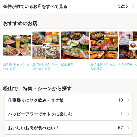
3255
条件が似ているお店をすべて見る
おすすめのお店
焼き鳥 ギャング ま
炭ノ家とさか ロー
松山麻布
三代目鳥メロ 松山
HARUNA 
つやま店
プウェイ街店
大街道店
松山で、特集・シーンから探す
10
仕事帰りにサク飲み・サク飯
1
ハッピーアワーでオトクに楽しむ
67
おいしいお肉が食べたい！