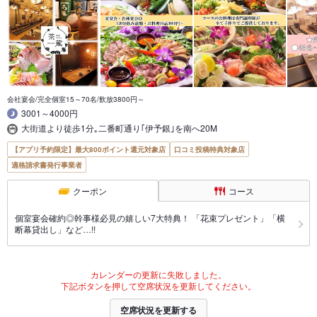
会社宴会/完全個室15～70名/飲放3800円～
3001～4000円
大街道より徒歩1分｡二番町通り｢伊予銀｣を南へ20M
【アプリ予約限定】最大800ポイント還元対象店
口コミ投稿特典対象店
適格請求書発行事業者
クーポン
コース
個室宴会確約◎幹事様必見の嬉しい7大特典！ 「花束プレゼント」「横
断幕貸出し」など…!!
カレンダーの更新に失敗しました。
下記ボタンを押して空席状況を更新してください。
空席状況を更新する