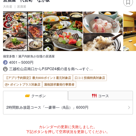
大街道
居酒屋
個室多数！瀬戸内鮮魚が自慢の居酒屋
4001～5000円
三越松山店南口からP.SPO24横の道を南へ→すぐ…
【アプリ予約限定】最大800ポイント還元対象店
口コミ投稿特典対象店
ポイントプラス対象店
適格請求書発行事業者
クーポン
コース
2時間飲み放題コース「―豪華―（8品）」6000円
カレンダーの更新に失敗しました。
下記ボタンを押して空席状況を更新してください。