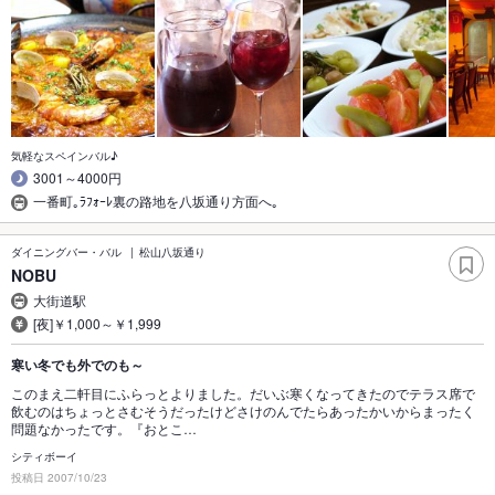
気軽なスペインバル♪
3001～4000円
一番町｡ﾗﾌｫｰﾚ裏の路地を八坂通り方面へ｡
ダイニングバー・バル
松山八坂通り
NOBU
大街道駅
[夜]￥1,000～￥1,999
寒い冬でも外でのも～
このまえ二軒目にふらっとよりました。だいぶ寒くなってきたのでテラス席で
飲むのはちょっとさむそうだったけどさけのんでたらあったかいからまったく
問題なかったです。『おとこ…
シティボーイ
投稿日 2007/10/23