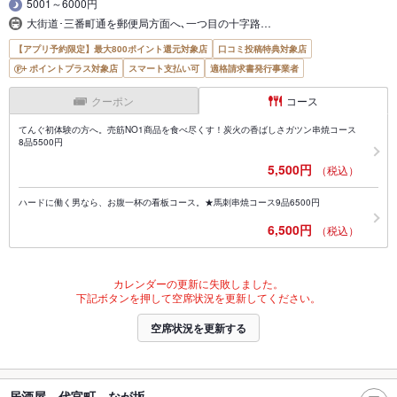
5001～6000円
大街道･三番町通を郵便局方面へ､一つ目の十字路…
【アプリ予約限定】最大800ポイント還元対象店
口コミ投稿特典対象店
ポイントプラス対象店
スマート支払い可
適格請求書発行事業者
クーポン
コース
てんぐ初体験の方へ。売筋NO1商品を食べ尽くす！炭火の香ばしさガツン串焼コース
8品5500円
5,500円
（税込）
ハードに働く男なら、お腹一杯の看板コース。★馬刺串焼コース9品6500円
6,500円
（税込）
カレンダーの更新に失敗しました。
下記ボタンを押して空席状況を更新してください。
空席状況を更新する
居酒屋 代官町 なが坂