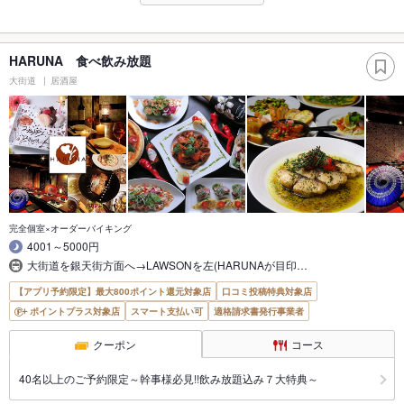
HARUNA 食べ飲み放題
大街道
居酒屋
完全個室×オーダーバイキング
4001～5000円
大街道を銀天街方面へ→LAWSONを左(HARUNAが目印…
【アプリ予約限定】最大800ポイント還元対象店
口コミ投稿特典対象店
ポイントプラス対象店
スマート支払い可
適格請求書発行事業者
クーポン
コース
40名以上のご予約限定～幹事様必見!!飲み放題込み７大特典～