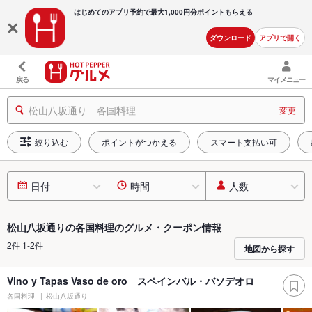
はじめてのアプリ予約で最大
1,000円分ポイントもらえる
ダウンロード
アプリで開く
戻る
マイメニュー
松山八坂通り 各国料理
変更
絞り込む
ポイントがつかえる
スマート支払い可
日付
時間
人数
松山八坂通りの各国料理のグルメ・クーポン情報
2件 1-2件
地図から探す
Vino y Tapas Vaso de oro スペインバル・バソデオロ
各国料理
松山八坂通り