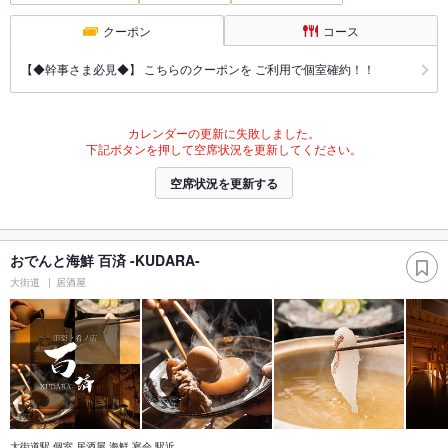
クーポン
コース
【◆幹事さま必見◆】 こちらのクーポンを ご利用で個室確約！！
カレンダーの更新に失敗しました。
下記ボタンを押して空席状況を更新してください。
空席状況を更新する
おでんと海鮮 百済 -KUDARA-
大街道
居酒屋
大街道駅 個室 居酒屋 海鮮 宴会 駅近