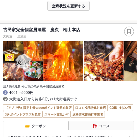
空席状況を更新する
古民家完全個室居酒屋 慶次 松山本店
大街道
居酒屋
焼き鳥&海鮮 松山鶏の焼き鳥を個室居酒屋で
4001～5000円
大街道入口から徒歩2分｡ｱｴﾙ大街道裏すぐ
【アプリ予約限定】最大800ポイント還元対象店
口コミ投稿特典対象店
COIN+支払い可
ポイントプラス対象店
スマート支払い可
適格請求書発行事業者
クーポン
コース