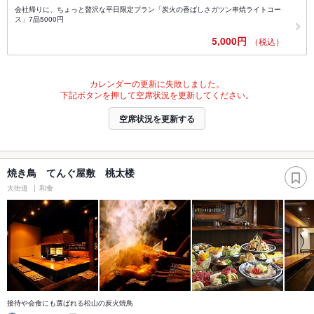
会社帰りに、ちょっと贅沢な平日限定プラン「炭火の香ばしさガツン串焼ライトコー
ス」7品5000円
5,000円
（税込）
カレンダーの更新に失敗しました。
下記ボタンを押して空席状況を更新してください。
空席状況を更新する
焼き鳥 てんぐ屋敷 桃太楼
大街道
和食
接待や会食にも選ばれる松山の炭火焼鳥