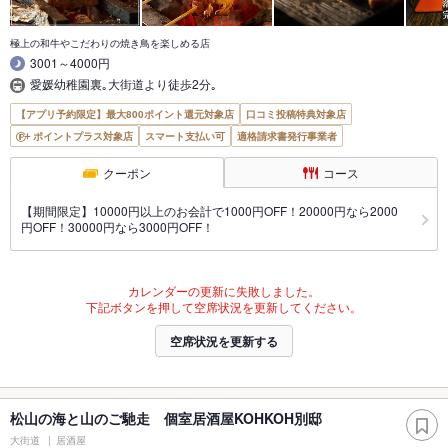
極上の和牛やこだわりの焼き鳥を楽しめる店
3001～4000円
愛媛幼稚園裏｡大街道より徒歩2分｡
【アプリ予約限定】最大800ポイント還元対象店
口コミ投稿特典対象店
ポイントプラス対象店
スマート支払い可
適格請求書発行事業者
クーポン
コース
【期間限定】10000円以上のお会計で1000円OFF！20000円なら2000
円OFF！30000円なら3000円OFF！
カレンダーの更新に失敗しました。
下記ボタンを押して空席状況を更新してください。
空席状況を更新する
松山の海と山のご馳走 個室居酒屋KOHKOH別邸
大街道
居酒屋