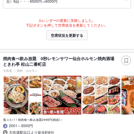
台）9品・・・6500円→6000円
カレンダーの更新に失敗しました。
下記ボタンを押して空席状況を更新してください。
空席状況を更新する
焼肉食べ飲み放題 0秒レモンサワー仙台ホルモン焼肉酒場
ときわ亭 松山二番町店
大街道
焼肉・ホルモン
鬼コスパ！焼肉食べ飲み放題2499円(税抜)～
2001～3000円
大街道駅出口より徒歩約6分