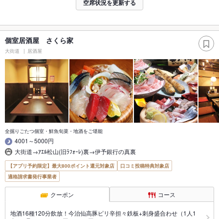
空席状況を更新する
個室居酒屋 さくら家
大街道
居酒屋
全掘りごたつ個室・鮮魚旬菜・地酒をご堪能
4001～5000円
大街道→ｱｴﾙ松山(旧ﾗﾌｫｰﾚ)裏→伊予銀行の真裏
【アプリ予約限定】最大800ポイント還元対象店
口コミ投稿特典対象店
適格請求書発行事業者
クーポン
コース
地酒16種120分飲放！今治仙高豚ピリ辛担々鉄板+刺身盛合わせ（1人1