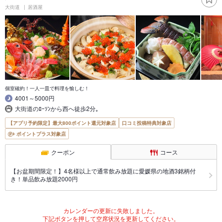
大街道
居酒屋
個室確約！一人一皿で料理を愉しむ！
4001～5000円
大街道のﾛｰｿﾝから西へ徒歩2分｡
【アプリ予約限定】最大800ポイント還元対象店
口コミ投稿特典対象店
ポイントプラス対象店
クーポン
コース
【お盆期間限定！】4名様以上で通常飲み放題に愛媛県の地酒3銘柄付
き！単品飲み放題2000円
カレンダーの更新に失敗しました。
下記ボタンを押して空席状況を更新してください。