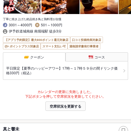
丁寧に焼き上げた絶品焼き鳥と鶏料理が自慢
3001～4000円
501～1000円
伊予鉄道城南線 南堀端駅 徒歩3分
【アプリ予約限定】最大800ポイント還元対象店
口コミ投稿特典対象店
ポイントプラス対象店
スマート支払い可
適格請求書発行事業者
クーポン
コース
平日限定【夏季のハッピーアワー】17時～１7時５９分の間ドリンク価
格330円（税込）
カレンダーの更新に失敗しました。
下記ボタンを押して空席状況を更新してください。
空席状況を更新する
真と響未