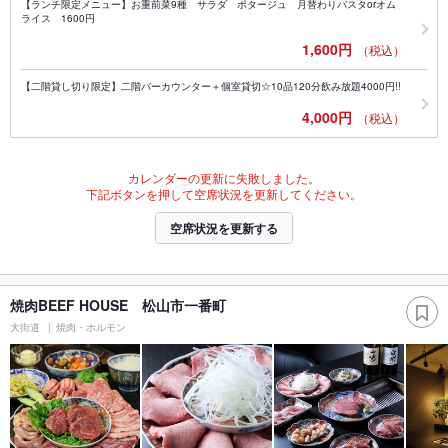
【ランチ限定メニュー】お重前菜9種 サラダ ポタージュ 月替わりパスタorオム
ライス 1600円
1,600円
（税込）
【二階貸し切り限定】二階バーカウンター＋個室貸切☆10品120分飲み放題4000円!!
4,000円
（税込）
カレンダーの更新に失敗しました。
下記ボタンを押して空席状況を更新してください。
空席状況を更新する
焼肉BEEF HOUSE 松山市一番町
大街道
焼肉・ホルモン