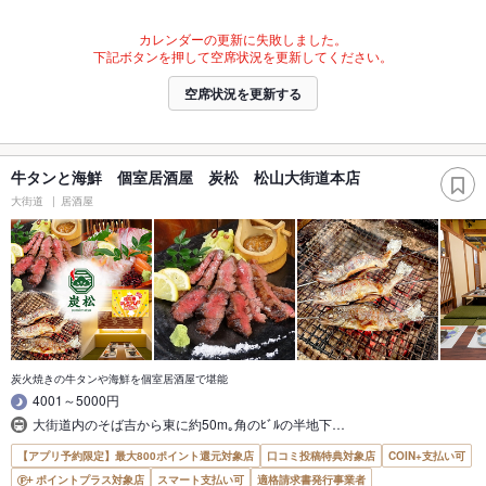
カレンダーの更新に失敗しました。
下記ボタンを押して空席状況を更新してください。
空席状況を更新する
牛タンと海鮮 個室居酒屋 炭松 松山大街道本店
大街道
居酒屋
炭火焼きの牛タンや海鮮を個室居酒屋で堪能
4001～5000円
大街道内のそば吉から東に約50m｡角のﾋﾞﾙの半地下…
【アプリ予約限定】最大800ポイント還元対象店
口コミ投稿特典対象店
COIN+支払い可
ポイントプラス対象店
スマート支払い可
適格請求書発行事業者