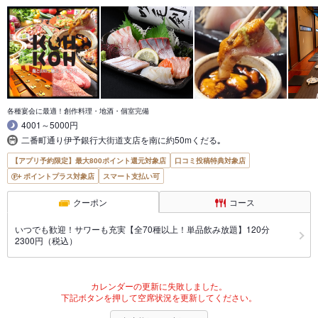
各種宴会に最適！創作料理・地酒・個室完備
4001～5000円
二番町通り伊予銀行大街道支店を南に約50mくだる｡
【アプリ予約限定】最大800ポイント還元対象店
口コミ投稿特典対象店
ポイントプラス対象店
スマート支払い可
クーポン
コース
いつでも歓迎！サワーも充実【全70種以上！単品飲み放題】120分
2300円（税込）
カレンダーの更新に失敗しました。
下記ボタンを押して空席状況を更新してください。