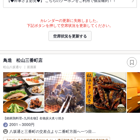
【◆幹事さま必見◆】 こちらのクーポンをご利用で個室確約！！
カレンダーの更新に失敗しました。
下記ボタンを押して空席状況を更新してください。
空席状況を更新する
鳥造 松山三番町店
松山八坂通り
居酒屋
【銘柄鶏料理×九州名物】名物炭火炙り焼き
2001～3000円
八坂通と三番町の交差点より二番町方面へ一つ目…