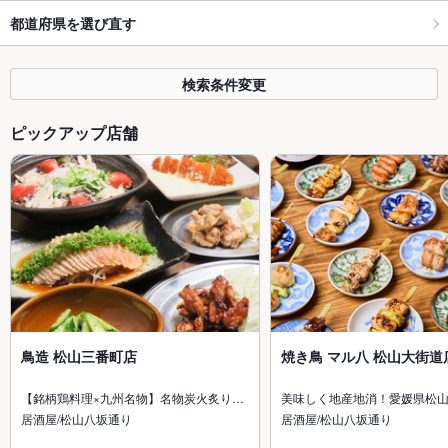
都道府県を選び直す
検索条件変更
ピックアップ店舗
鳥造 松山三番町店
焼き鳥 マル八 松山大街道
【銘柄鶏料理×九州名物】名物炭火炙り…
美味しく地産地消！愛媛県松
居酒屋/松山八坂通り
居酒屋/松山八坂通り