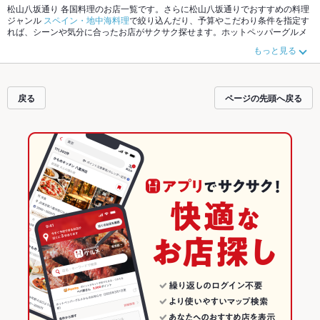
松山八坂通り 各国料理のお店一覧です。さらに松山八坂通りでおすすめの料理
ジャンル
スペイン・地中海料理
で絞り込んだり、予算やこだわり条件を指定す
れば、シーンや気分に合ったお店がサクサク探せます。ホットペッパーグルメ
なら、お得なクーポンはもちろん、こだわりメニューや季節のおすすめ料理な
もっと見る
ど、お店の最新情報をご紹介しているので安心！24時間使える簡単便利なネッ
ト予約が使えるお店も拡大中です。友達どうしの飲み会にも、会社の宴会に
も、デートやパーティーにもお得に便利にホットペッパーグルメをご利用くだ
さい。
戻る
ページの先頭へ戻る