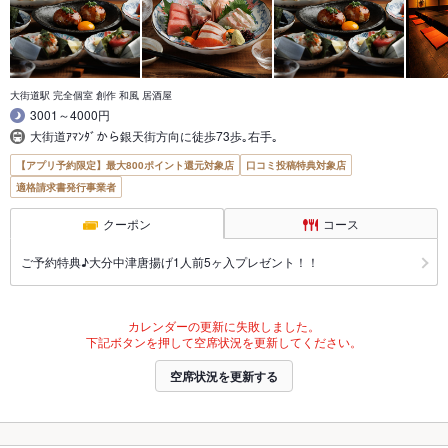
大街道駅 完全個室 創作 和風 居酒屋
3001～4000円
大街道ｱﾏﾝﾀﾞから銀天街方向に徒歩73歩｡右手｡
【アプリ予約限定】最大800ポイント還元対象店
口コミ投稿特典対象店
適格請求書発行事業者
クーポン
コース
ご予約特典♪大分中津唐揚げ1人前5ヶ入プレゼント！！
カレンダーの更新に失敗しました。
下記ボタンを押して空席状況を更新してください。
空席状況を更新する