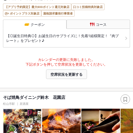
【アプリ予約限定】最大800ポイント還元対象店
口コミ投稿特典対象店
ポイントプラス対象店
適格請求書発行事業者
クーポン
コース
【◎誕生日特典◎】お誕生日のサプライズに！先着1組様限定！『肉プ
レート』をプレゼント♪
カレンダーの更新に失敗しました。
下記ボタンを押して空席状況を更新してください。
空席状況を更新する
そば焼鳥ダイニング鈴木 花園店
松山市駅
居酒屋