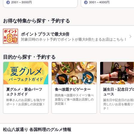
2001～3000円
3001～4000円
お得な特集から探す・予約する
ポイントプラスで最大8倍
対象日時のネット予約でポイントが最大8倍たまるお店はこちら！
目的から探す・予約する
夏グルメ・宴会パーフ
食べ放題ナビゲーター
誕生日・記念日プ
ェクトガイド
ュース
焼肉食べ放題やスイーツ食べ
放題など食べ放題お店探しの
幹事さんのお店探しを強力サ
誕生日や記念日のお祝
決定版！
ポート！お店探しの決定版！
用したいお店を徹底リ
チ！
松山八坂通り 各国料理のグルメ情報