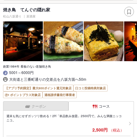
焼き鳥 てんぐの隠れ家
松山八坂通り
居酒屋
創業1984年 看板のない老舗焼き鳥
5001～6000円
大街道と三番町通りの交差点を八坂方面へ50m
【アプリ予約限定】最大800ポイント還元対象店
口コミ投稿特典対象店
ポイントプラス対象店
適格請求書発行事業者
クーポン
コース
週末も気にせずガッツリ飲める！2H「単品飲み放題」2500円で。みんな満腹ニッコ
ニコ。
2,500円
（税込）