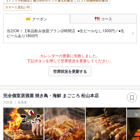
【アプリ予約限定】最大800ポイント還元対象店
口コミ投稿特典対象店
スマート支払い可
クーポン
コース
当日OK！【単品飲み放題プラン(2時間)】 ●生ビールなし1300円／●生
ビールあり1800円
カレンダーの更新に失敗しました。
下記ボタンを押して空席状況を更新してください。
空席状況を更新する
完全個室居酒屋 焼き鳥・海鮮 まごころ 松山本店
大街道
居酒屋