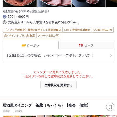
完全個室のあるSNSでも話題の焼肉店！
5001～6000円
大街道入り口から八坂通りを右折後2つ目のﾋﾞﾙ4F｡
【アプリ予約限定】最大800ポイント還元対象店
口コミ投稿特典対象店
COIN+支払い可
ポイントプラス対象店
スマート支払い可
クーポン
コース
【誕生日記念日の方限定】 シャンパンハーフボトルプレゼント
カレンダーの更新に失敗しました。
下記ボタンを押して空席状況を更新してください。
空席状況を更新する
居酒屋ダイニング 茶蔵（ちゃくら）【宴会 個室】
大街道
居酒屋