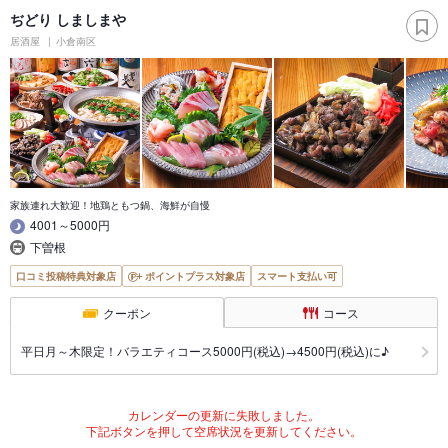
ぢどり しましまや
居酒屋
小倉南区
家族連れ大歓迎！地鶏ともつ鍋、海鮮が自慢
4001～5000円
下曽根
口コミ投稿特典対象店
ポイントプラス対象店
スマート支払い可
クーポン
コース
平日月～木限定！バラエティコース5000円(税込)→4500円(税込)に♪
カレンダーの更新に失敗しました。
下記ボタンを押して空席状況を更新してください。