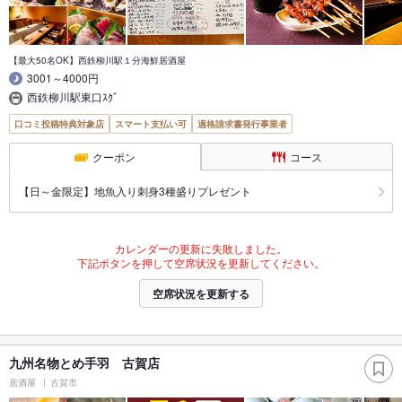
【最大50名OK】西鉄柳川駅１分海鮮居酒屋
3001～4000円
西鉄柳川駅東口ｽｸﾞ
口コミ投稿特典対象店
スマート支払い可
適格請求書発行事業者
クーポン
コース
【日～金限定】地魚入り刺身3種盛りプレゼント
カレンダーの更新に失敗しました。
下記ボタンを押して空席状況を更新してください。
空席状況を更新する
九州名物とめ手羽 古賀店
居酒屋
古賀市