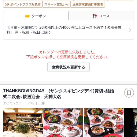
ポイントプラス対象店
スマート支払い可
適格請求書発行事業者
クーポン
コース
【月曜～木曜限定】26名様以上の4000円以上コース予約で 1名様分無
料！ 注・祝前・祝日は除く
カレンダーの更新に失敗しました。
下記ボタンを押して空席状況を更新してください。
空席状況を更新する
THANKSGIVINGDAY (サンクスギビングデイ)貸切×結婚
式二次会×歓送迎会 天神大名
ダイニングバー・バル
天神