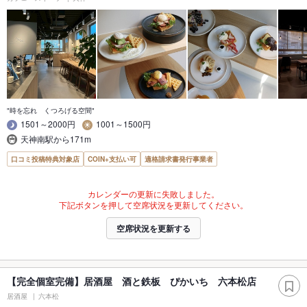
"時を忘れ くつろげる空間"
1501～2000円
1001～1500円
天神南駅から171m
口コミ投稿特典対象店
COIN+支払い可
適格請求書発行事業者
カレンダーの更新に失敗しました。
下記ボタンを押して空席状況を更新してください。
空席状況を更新する
【完全個室完備】居酒屋 酒と鉄板 ぴかいち 六本松店
居酒屋
六本松