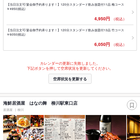
【当日注文可/宴会御予約承ります！】120分スタンダード飲み放題付11品 梅コース
￥4950(税込)
4,950円
（税込）
【当日注文可/宴会御予約承ります！】120分スタンダード飲み放題付13品 竹コース
￥6050(税込)
6,050円
（税込）
カレンダーの更新に失敗しました。
下記ボタンを押して空席状況を更新してください。
空席状況を更新する
海鮮居酒屋 はなの舞 柳川駅東口店
居酒屋
柳川