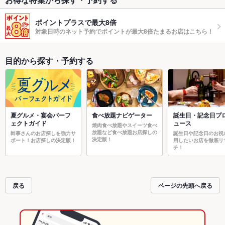
ポイントプラスで最大8倍
対象日時のネット予約でポイントが最大8倍たまるお店はこちら！
目的から探す・予約する
夏グルメ・宴会パーフ
食べ放題ナビゲーター
誕生日・記念日プ
ェクトガイド
ュース
焼肉食べ放題やスイーツ食べ
放題など食べ放題お店探しの
幹事さんのお店探しを強力サ
誕生日や記念日のお祝
決定版！
ポート！お店探しの決定版！
用したいお店を徹底リ
チ！
戻る
ページの先頭へ戻る