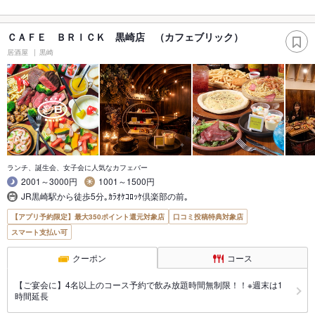
ＣＡＦＥ ＢＲＩＣＫ 黒崎店 （カフェブリック）
居酒屋
黒崎
ランチ、誕生会、女子会に人気なカフェバー
2001～3000円
1001～1500円
JR黒崎駅から徒歩5分｡ｶﾗｵｹｺﾛｯｹ倶楽部の前｡
【アプリ予約限定】最大350ポイント還元対象店
口コミ投稿特典対象店
スマート支払い可
クーポン
コース
【ご宴会に】4名以上のコース予約で飲み放題時間無制限！！※週末は1
時間延長