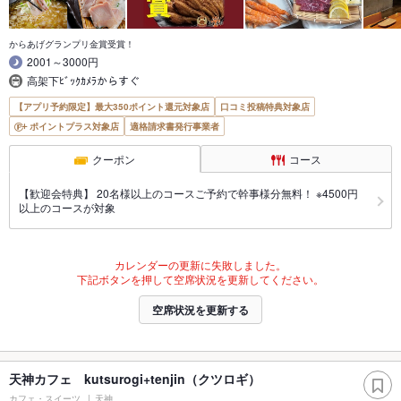
からあげグランプリ金賞受賞！
2001～3000円
高架下ﾋﾞｯｸｶﾒﾗからすぐ
【アプリ予約限定】最大350ポイント還元対象店
口コミ投稿特典対象店
ポイントプラス対象店
適格請求書発行事業者
クーポン
コース
【歓迎会特典】 20名様以上のコースご予約で幹事様分無料！ ※4500円
以上のコースが対象
カレンダーの更新に失敗しました。
下記ボタンを押して空席状況を更新してください。
空席状況を更新する
天神カフェ kutsurogi+tenjin（クツロギ）
カフェ・スイーツ
天神