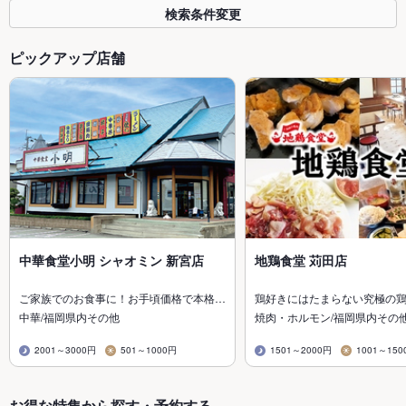
検索条件変更
ピックアップ店舗
中華食堂小明 シャオミン 新宮店
地鶏食堂 苅田店
ご家族でのお食事に！お手頃価格で本格…
鶏好きにはたまらない究極の
中華/福岡県内その他
焼肉・ホルモン/福岡県内その
2001～3000円
501～1000円
1501～2000円
1001～150
お得な特集から探す・予約する