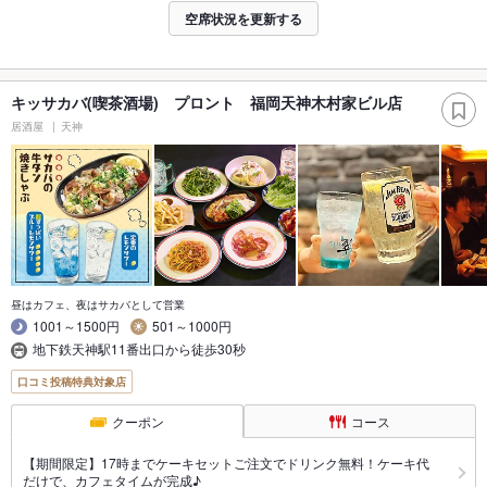
空席状況を更新する
キッサカバ(喫茶酒場) プロント 福岡天神木村家ビル店
居酒屋
天神
昼はカフェ、夜はサカバとして営業
1001～1500円
501～1000円
地下鉄天神駅11番出口から徒歩30秒
口コミ投稿特典対象店
クーポン
コース
【期間限定】17時までケーキセットご注文でドリンク無料！ケーキ代
だけで、カフェタイムが完成♪