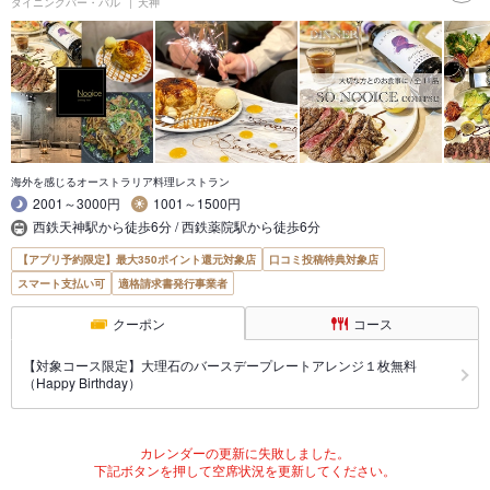
ダイニングバー・バル
天神
海外を感じるオーストラリア料理レストラン
2001～3000円
1001～1500円
西鉄天神駅から徒歩6分 / 西鉄薬院駅から徒歩6分
【アプリ予約限定】最大350ポイント還元対象店
口コミ投稿特典対象店
スマート支払い可
適格請求書発行事業者
クーポン
コース
【対象コース限定】大理石のバースデープレートアレンジ１枚無料
（Happy Birthday）
カレンダーの更新に失敗しました。
下記ボタンを押して空席状況を更新してください。