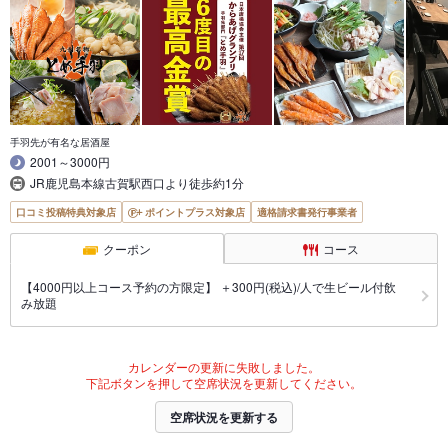
手羽先が有名な居酒屋
2001～3000円
JR鹿児島本線古賀駅西口より徒歩約1分
口コミ投稿特典対象店
ポイントプラス対象店
適格請求書発行事業者
クーポン
コース
【4000円以上コース予約の方限定】 ＋300円(税込)/人で生ビール付飲
み放題
カレンダーの更新に失敗しました。
下記ボタンを押して空席状況を更新してください。
空席状況を更新する