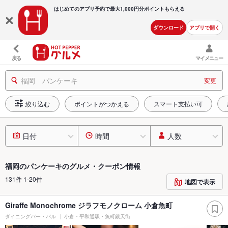
はじめてのアプリ予約で最大
1,000円分ポイントもらえる
ダウンロード
アプリで開く
戻る
マイメニュー
福岡 パンケーキ
変更
絞り込む
ポイントがつかえる
スマート支払い可
日付
時間
人数
福岡のパンケーキのグルメ・クーポン情報
131件 1-20件
地図で表示
Giraffe Monochrome ジラフモノクローム 小倉魚町
ダイニングバー・バル
小倉・平和通駅・魚町銀天街