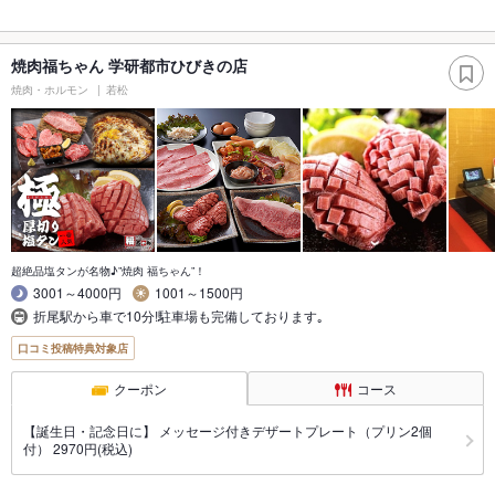
焼肉福ちゃん 学研都市ひびきの店
焼肉・ホルモン
若松
超絶品塩タンが名物♪”焼肉 福ちゃん”！
3001～4000円
1001～1500円
折尾駅から車で10分!駐車場も完備しております｡
口コミ投稿特典対象店
クーポン
コース
【誕生日・記念日に】 メッセージ付きデザートプレート（プリン2個
付） 2970円(税込)