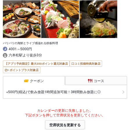
バリバリの海鮮とライブ感溢れる鉄板料理
4001～5000円
六本松駅より徒歩3分
【アプリ予約限定】最大350ポイント還元対象店
口コミ投稿特典対象店
ポイントプラス対象店
クーポン
コース
+500円(税込)で飲み放題1時間追加可能！3時間飲み放題に◎
カレンダーの更新に失敗しました。
下記ボタンを押して空席状況を更新してください。
空席状況を更新する