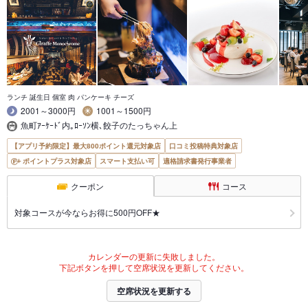
ランチ 誕生日 個室 肉 パンケーキ チーズ
2001～3000円
1001～1500円
魚町ｱｰｹｰﾄﾞ内｡ﾛｰｿﾝ横､餃子のたっちゃん上
【アプリ予約限定】最大800ポイント還元対象店
口コミ投稿特典対象店
ポイントプラス対象店
スマート支払い可
適格請求書発行事業者
クーポン
コース
対象コースが今ならお得に500円OFF★
カレンダーの更新に失敗しました。
下記ボタンを押して空席状況を更新してください。
空席状況を更新する