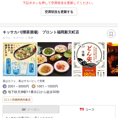
下記ボタンを押して空席状況を更新してください。
空席状況を更新する
キッサカバ(喫茶酒場) プロント福岡新天町店
カフェ・スイーツ
天神
昼はカフェ、夜はサカバとして営業
2001～3000円
1001～1500円
地下鉄天神駅11番出口から徒歩30秒
口コミ投稿特典対象店
クーポン
コース
キッサカバの宴プラン～呑んべえコース～