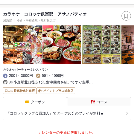
カラオケ コロッケ倶楽部 アサノパティオ
居酒屋
小倉・平和通駅・魚町銀天街
カラオケパーティー＆レストラン
2001～3000円
501～1000円
JR小倉駅北口徒歩1分｡空中回廊を抜けてすぐ左手…
口コミ投稿特典対象店
ポイントプラス対象店
クーポン
コース
『コロッケクラブ会員加入』でダーツ30分のプレイが無料★
カレンダーの更新に失敗しました。