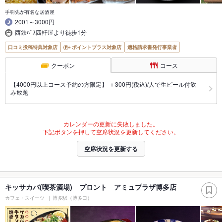
手羽先が有名な居酒屋
2001～3000円
西鉄ﾊﾞｽ四軒屋より徒歩1分
口コミ投稿特典対象店
ポイントプラス対象店
適格請求書発行事業者
クーポン
コース
【4000円以上コース予約の方限定】 ＋300円(税込)/人で生ビール付飲
み放題
カレンダーの更新に失敗しました。
下記ボタンを押して空席状況を更新してください。
空席状況を更新する
キッサカバ(喫茶酒場) プロント アミュプラザ博多店
カフェ・スイーツ
博多駅（博多口）