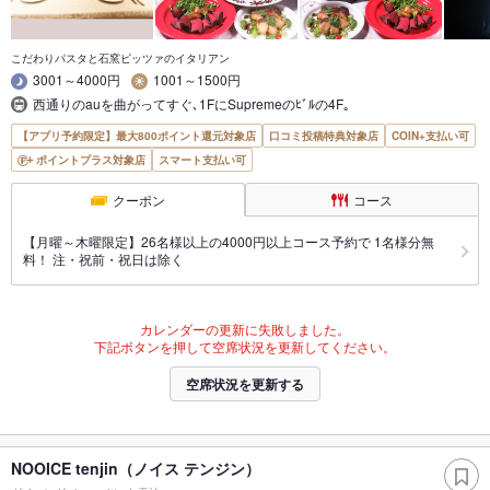
こだわりパスタと石窯ピッツァのイタリアン
3001～4000円
1001～1500円
西通りのauを曲がってすぐ､1FにSupremeのﾋﾞﾙの4F｡
【アプリ予約限定】最大800ポイント還元対象店
口コミ投稿特典対象店
COIN+支払い可
ポイントプラス対象店
スマート支払い可
クーポン
コース
【月曜～木曜限定】26名様以上の4000円以上コース予約で 1名様分無
料！ 注・祝前・祝日は除く
カレンダーの更新に失敗しました。
下記ボタンを押して空席状況を更新してください。
空席状況を更新する
NOOICE tenjin（ノイス テンジン）