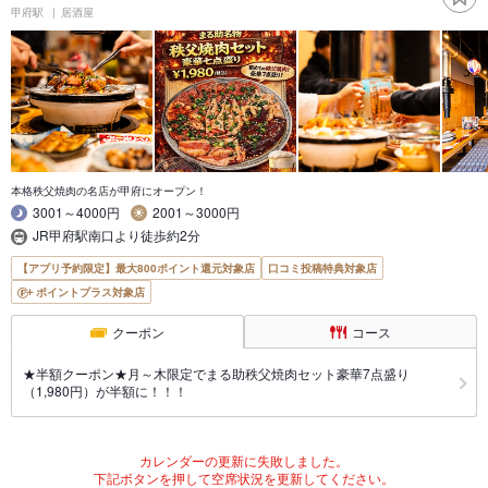
甲府駅
居酒屋
本格秩父焼肉の名店が甲府にオープン！
3001～4000円
2001～3000円
JR甲府駅南口より徒歩約2分
【アプリ予約限定】最大800ポイント還元対象店
口コミ投稿特典対象店
ポイントプラス対象店
クーポン
コース
★半額クーポン★月～木限定でまる助秩父焼肉セット豪華7点盛り
（1,980円）が半額に！！！
カレンダーの更新に失敗しました。
下記ボタンを押して空席状況を更新してください。