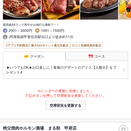
最高級A5ランク和牛がお値打ち価格で！！
2001～3000円
1001～1500円
JR身延線甲斐住吉駅出口より徒歩約11分
【アプリ予約限定】最大800ポイント還元対象店
口コミ投稿特典対象店
クーポン
コース
★いつでもOK★お口直しに！食後のデザートのアイス【人数分】をプ
レゼント♪
カレンダーの更新に失敗しました。
下記ボタンを押して空席状況を更新してください。
空席状況を更新する
秩父焼肉ホルモン酒場 まる助 甲府店