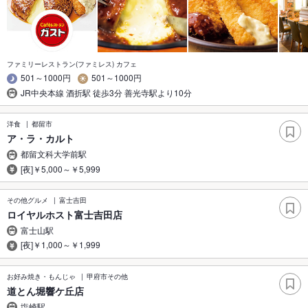
ファミリーレストラン(ファミレス) カフェ
501～1000円
501～1000円
JR中央本線 酒折駅 徒歩3分 善光寺駅より10分
洋食
都留市
ア・ラ・カルト
都留文科大学前駅
[夜]￥5,000～￥5,999
その他グルメ
富士吉田
ロイヤルホスト富士吉田店
富士山駅
[夜]￥1,000～￥1,999
お好み焼き・もんじゃ
甲府市その他
道とん堀響ケ丘店
塩崎駅