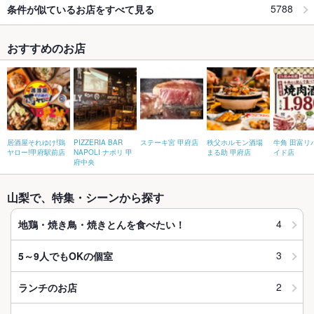
5788
条件が似ているお店をすべて見る
おすすめのお店
居酒屋それゆけ!鶏
PIZZERIA BAR
ステーキ宮 甲府店
秩父ホルモン酒場
牛角 田富リ
ヤロー!甲府駅前店
NAPOLI ナポリ 甲
まる助 甲府店
イド店
府中央
山梨で、特集・シーンから探す
4
地鶏・焼き鳥・焼きとんを食べたい！
3
5～9人でもOKの個室
2
ランチのお店