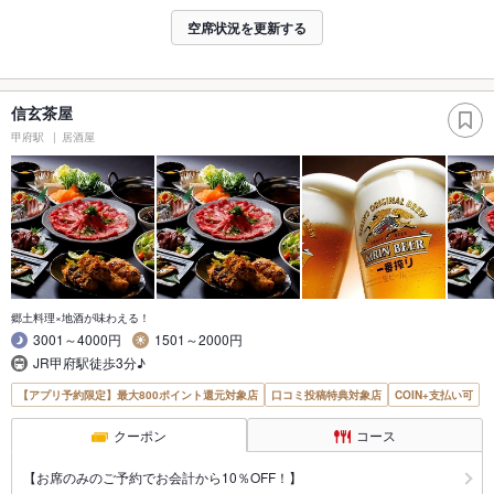
空席状況を更新する
信玄茶屋
甲府駅
居酒屋
郷土料理×地酒が味わえる！
3001～4000円
1501～2000円
JR甲府駅徒歩3分♪
【アプリ予約限定】最大800ポイント還元対象店
口コミ投稿特典対象店
COIN+支払い可
クーポン
コース
【お席のみのご予約でお会計から10％OFF！】