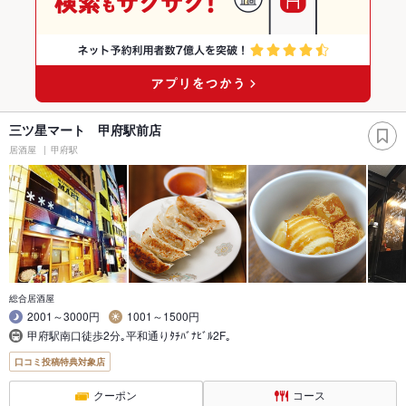
三ツ星マート 甲府駅前店
居酒屋
甲府駅
総合居酒屋
2001～3000円
1001～1500円
甲府駅南口徒歩2分｡平和通りﾀﾁﾊﾞﾅﾋﾞﾙ2F｡
口コミ投稿特典対象店
クーポン
コース