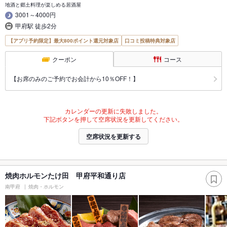
地酒と郷土料理が楽しめる居酒屋
3001～4000円
甲府駅 徒歩2分
【アプリ予約限定】最大800ポイント還元対象店
口コミ投稿特典対象店
クーポン
コース
【お席のみのご予約でお会計から10％OFF！】
カレンダーの更新に失敗しました。
下記ボタンを押して空席状況を更新してください。
空席状況を更新する
焼肉ホルモンたけ田 甲府平和通り店
南甲府
焼肉・ホルモン