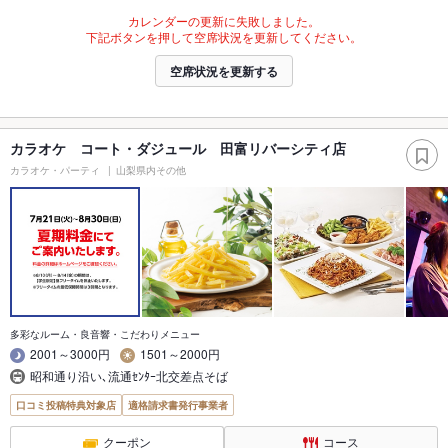
カレンダーの更新に失敗しました。
下記ボタンを押して空席状況を更新してください。
空席状況を更新する
カラオケ コート・ダジュール 田富リバーシティ店
カラオケ・パーティ
山梨県内その他
多彩なルーム・良音響・こだわりメニュー
2001～3000円
1501～2000円
昭和通り沿い､流通ｾﾝﾀｰ北交差点そば
口コミ投稿特典対象店
適格請求書発行事業者
クーポン
コース