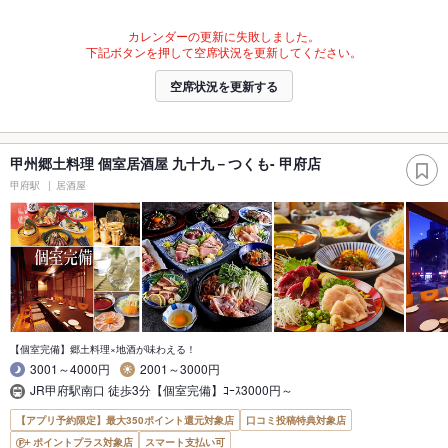
カレンダーの更新に失敗しました。
下記ボタンを押して空席状況を更新してください。
空席状況を更新する
甲州郷土料理 個室居酒屋 九十九－つくも- 甲府店
甲府駅
居酒屋
【個室完備】郷土料理×地酒が味わえる！
3001～4000円
2001～3000円
JR甲府駅南口 徒歩3分【個室完備】ｺｰｽ3000円～
【アプリ予約限定】最大350ポイント還元対象店
口コミ投稿特典対象店
ポイントプラス対象店
スマート支払い可