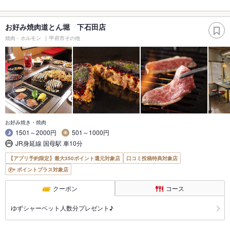
お好み焼肉道とん堀 下石田店
焼肉・ホルモン
甲府市その他
お好み焼き・焼肉
1501～2000円
501～1000円
JR身延線 国母駅 車10分
【アプリ予約限定】最大350ポイント還元対象店
口コミ投稿特典対象店
ポイントプラス対象店
クーポン
コース
ゆずシャーベット人数分プレゼント♪