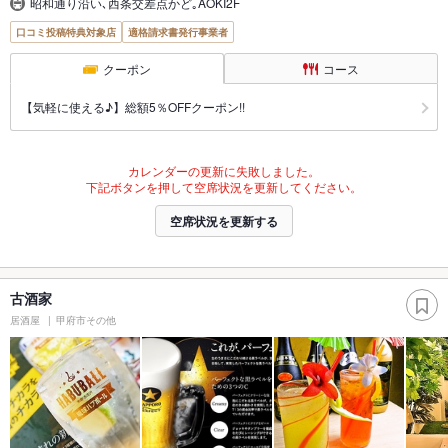
昭和通り沿い､西条交差点かど｡AOKI2F
口コミ投稿特典対象店
適格請求書発行事業者
クーポン
コース
【気軽に使える♪】総額5％OFFクーポン!!
カレンダーの更新に失敗しました。
下記ボタンを押して空席状況を更新してください。
空席状況を更新する
古酒家
居酒屋
甲府市その他