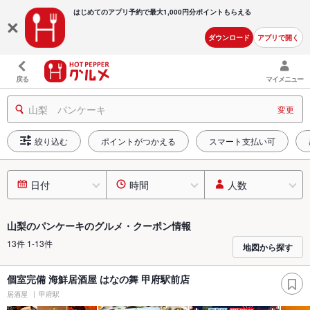
はじめてのアプリ予約で最大
1,000円分ポイントもらえる
ダウンロード
アプリで開く
戻る
マイメニュー
山梨 パンケーキ
変更
絞り込む
ポイントがつかえる
スマート支払い可
日付
時間
人数
山梨のパンケーキのグルメ・クーポン情報
13件 1-13件
地図から探す
個室完備 海鮮居酒屋 はなの舞 甲府駅前店
居酒屋
甲府駅