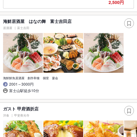
2,500円
海鮮居酒屋 はなの舞 富士吉田店
居酒屋
富士吉田
海鮮鮮魚居酒屋 創作和食 個室 宴会
2001～3000円
富士山駅徒歩10分
ガスト 甲府酒折店
洋食
甲斐善光寺