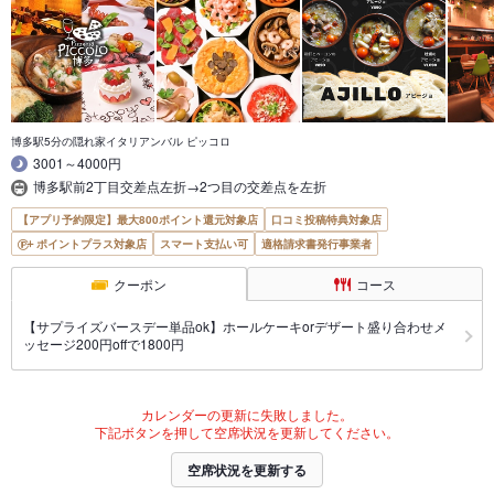
博多駅5分の隠れ家イタリアンバル ピッコロ
3001～4000円
博多駅前2丁目交差点左折→2つ目の交差点を左折
【アプリ予約限定】最大800ポイント還元対象店
口コミ投稿特典対象店
ポイントプラス対象店
スマート支払い可
適格請求書発行事業者
クーポン
コース
【サプライズバースデー単品ok】ホールケーキorデザート盛り合わせメ
ッセージ200円offで1800円
カレンダーの更新に失敗しました。
下記ボタンを押して空席状況を更新してください。
空席状況を更新する