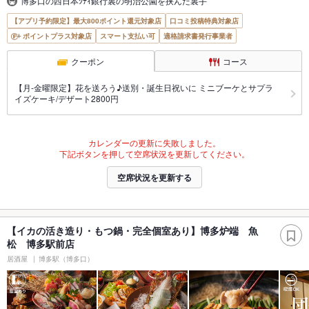
博多口の西日本ｼﾃｨ銀行裏の明治公園を挟んだ裏手
【アプリ予約限定】最大800ポイント還元対象店
口コミ投稿特典対象店
ポイントプラス対象店
スマート支払い可
適格請求書発行事業者
クーポン
コース
【月-金曜限定】花を送ろう♪送別・誕生日祝いに ミニブーケとサプラ
イズケーキ/デザート2800円
カレンダーの更新に失敗しました。
下記ボタンを押して空席状況を更新してください。
空席状況を更新する
【イカの活き造り・もつ鍋・完全個室あり】博多炉端 魚
松 博多駅前店
居酒屋
博多駅（博多口）