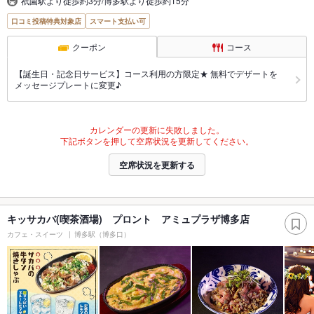
祇園駅より徒歩約3分/博多駅より徒歩約15分
口コミ投稿特典対象店
スマート支払い可
クーポン
コース
【誕生日・記念日サービス】コース利用の方限定★ 無料でデザートを
メッセージプレートに変更♪
カレンダーの更新に失敗しました。
下記ボタンを押して空席状況を更新してください。
空席状況を更新する
キッサカバ(喫茶酒場) プロント アミュプラザ博多店
カフェ・スイーツ
博多駅（博多口）