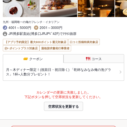
九州・福岡唯一の俺のフレンチ・イタリアン
4001～5000円
2001～3000円
JR博多駅直結(博多口JRJPﾋﾞﾙ2F)でｱｸｾｽ抜群
【アプリ予約限定】最大800ポイント還元対象店
口コミ投稿特典対象店
ポイントプラス対象店
適格請求書発行事業者
クーポン
コース
月～木ディナー限定！(祝前日・祝日除く) 「乾杯なみなみ俺の泡グラ
ス」1杯×人数分プレゼント！
カレンダーの更新に失敗しました。
下記ボタンを押して空席状況を更新してください。
空席状況を更新する