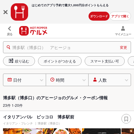
はじめてのアプリ予約で最大
1,000円分ポイントもらえる
ダウンロード
アプリで開く
戻る
マイメニュー
博多駅（博多口） アヒージョ
変更
絞り込む
ポイントがつかえる
スマート支払い可
日付
時間
人数
博多駅（博多口）のアヒージョのグルメ・クーポン情報
23件 1-20件
イタリアンバル ピッコロ 博多駅前
イタリアン・フレンチ
博多駅（博多口）