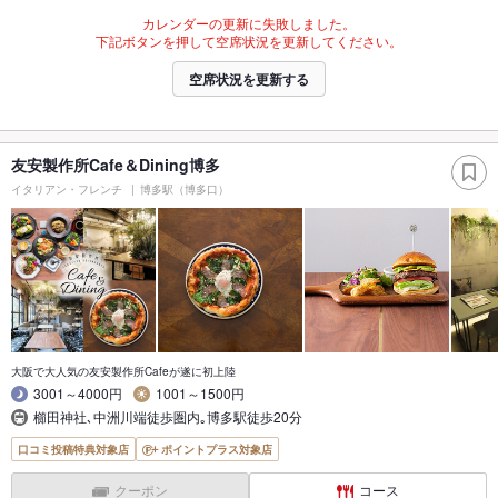
カレンダーの更新に失敗しました。
下記ボタンを押して空席状況を更新してください。
空席状況を更新する
友安製作所Cafe＆Dining博多
イタリアン・フレンチ
博多駅（博多口）
大阪で大人気の友安製作所Cafeが遂に初上陸
3001～4000円
1001～1500円
櫛田神社､中洲川端徒歩圏内｡博多駅徒歩20分
口コミ投稿特典対象店
ポイントプラス対象店
クーポン
コース