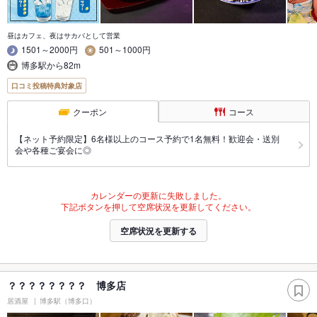
昼はカフェ、夜はサカバとして営業
1501～2000円
501～1000円
博多駅から82m
口コミ投稿特典対象店
クーポン
コース
【ネット予約限定】6名様以上のコース予約で1名無料！歓迎会・送別
会や各種ご宴会に◎
カレンダーの更新に失敗しました。
下記ボタンを押して空席状況を更新してください。
空席状況を更新する
？？？？？？？？ 博多店
居酒屋
博多駅（博多口）