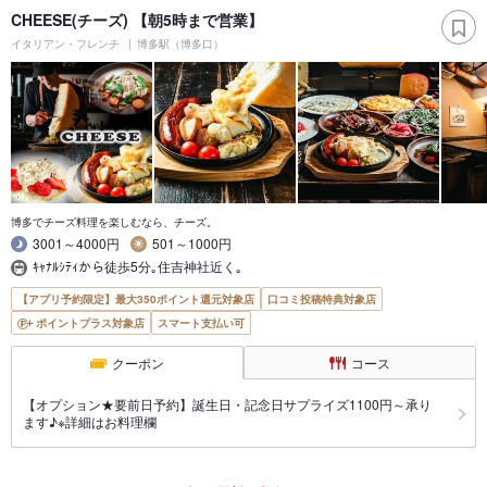
CHEESE(チーズ) 【朝5時まで営業】
イタリアン・フレンチ
博多駅（博多口）
博多でチーズ料理を楽しむなら、チーズ。
3001～4000円
501～1000円
ｷｬﾅﾙｼﾃｨから徒歩5分｡住吉神社近く｡
【アプリ予約限定】最大350ポイント還元対象店
口コミ投稿特典対象店
ポイントプラス対象店
スマート支払い可
クーポン
コース
【オプション★要前日予約】誕生日・記念日サプライズ1100円～承り
ます♪※詳細はお料理欄