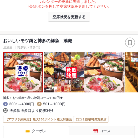
カレンダーの更新に失敗しました。
下記ボタンを押して空席状況を更新してください。
空席状況を更新する
おいしいモツ鍋と博多の鮮魚 湊庵
居酒屋
博多駅（博多口）
博多！もつ鍋食べ飲み放題コース4180円★
3001～4000円
501～1000円
博多駅博多口より徒歩3分!
【アプリ予約限定】最大350ポイント還元対象店
口コミ投稿特典対象店
クーポン
コース