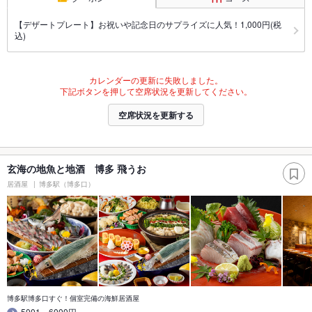
【デザートプレート】お祝いや記念日のサプライズに人気！1,000円(税
込)
カレンダーの更新に失敗しました。
下記ボタンを押して空席状況を更新してください。
空席状況を更新する
玄海の地魚と地酒 博多 飛うお
居酒屋
博多駅（博多口）
博多駅博多口すぐ！個室完備の海鮮居酒屋
5001～6000円