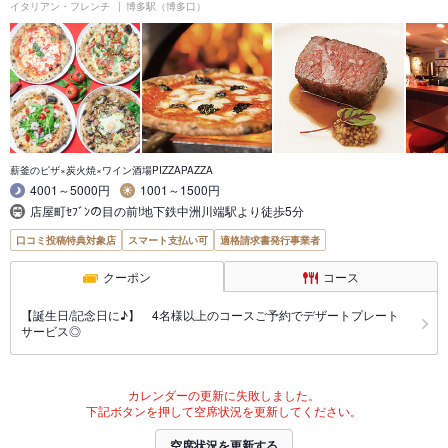
イタリアン・フレンチ
博多駅（博多口）
薪釜のピザ×炭火焼×ワイン酒場PIZZAPAZZA
4001～5000円
1001～1500円
店屋町ｾﾌﾞﾝの目の前!地下鉄中洲川端駅より徒歩5分
口コミ投稿特典対象店
スマート支払い可
適格請求書発行事業者
クーポン
コース
【誕生日/記念日に♪】 4名様以上のコースご予約でデザートプレート
サービス◎
カレンダーの更新に失敗しました。
下記ボタンを押して空席状況を更新してください。
空席状況を更新する