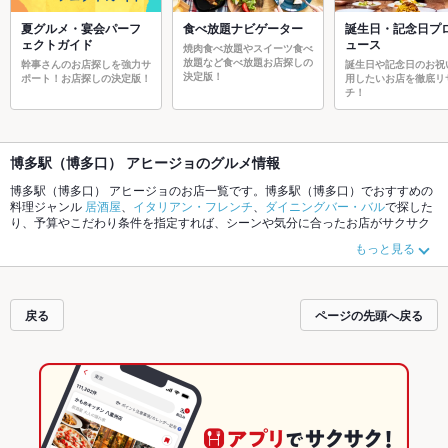
夏グルメ・宴会パーフ
食べ放題ナビゲーター
誕生日・記念日プ
ェクトガイド
ュース
焼肉食べ放題やスイーツ食べ
放題など食べ放題お店探しの
幹事さんのお店探しを強力サ
誕生日や記念日のお祝
決定版！
ポート！お店探しの決定版！
用したいお店を徹底リ
チ！
博多駅（博多口） アヒージョのグルメ情報
博多駅（博多口） アヒージョのお店一覧です。博多駅（博多口）でおすすめの
料理ジャンル
居酒屋
、
イタリアン・フレンチ
、
ダイニングバー・バル
で探した
り、予算やこだわり条件を指定すれば、シーンや気分に合ったお店がサクサク
探せます。ご希望に合ったお店が見つからなかったら、近隣のエリア
博多駅
もっと見る
（筑紫口・中央街）
、
博多駅（博多口）
、
住吉・美野島
もチェックしてみてく
ださい。ホットペッパーグルメなら、お得なクーポンはもちろん、こだわりメ
ニュー
からあげ
、
お茶漬け
、
馬刺し
や季節のおすすめ料理など、お店の最新情
報をご紹介しているので安心！24時間使える簡単便利なネット予約が使えるお
戻る
ページの先頭へ戻る
店も拡大中です。友達どうしの飲み会にも、会社の宴会にも、デートやパーテ
ィーにもお得に便利にホットペッパーグルメをご利用ください。