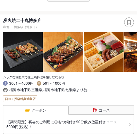
炭火焼二十丸博多店
和食
博多駅（博多口）
シックな雰囲気で極上鶏料理を愉しむなら◎
3001～4000円
501～1000円
福岡市地下鉄空港線,福岡市地下鉄七隈線より徒…
口コミ投稿特典対象店
クーポン
コース
【期間限定】宴会のご利用に◎もつ鍋付き90分飲み放題付きコース
5000円(税込)！