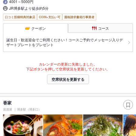
4001～5000円
JR博多駅より徒歩約5分
口コミ投稿特典対象店
COIN+支払い可
適格請求書発行事業者
クーポン
コース
誕生日・歓送迎会でご利用ください！コースご予約でメッセージ入りデ
ザートプレートをプレゼント
カレンダーの更新に失敗しました。
下記ボタンを押して空席状況を更新してください。
空席状況を更新する
香家
居酒屋
博多駅（博多口）