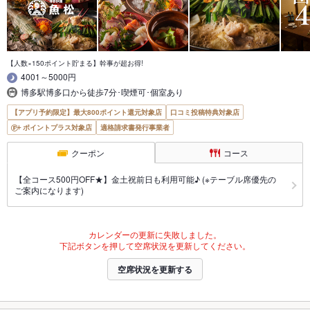
【人数×150ポイント貯まる】幹事が超お得!
4001～5000円
博多駅博多口から徒歩7分･喫煙可･個室あり
【アプリ予約限定】最大800ポイント還元対象店
口コミ投稿特典対象店
ポイントプラス対象店
適格請求書発行事業者
クーポン
コース
【全コース500円OFF★】金土祝前日も利用可能♪ (※テーブル席優先の
ご案内になります)
カレンダーの更新に失敗しました。
下記ボタンを押して空席状況を更新してください。
空席状況を更新する