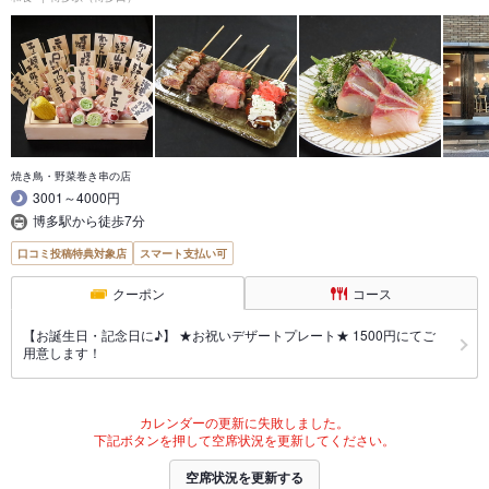
焼き鳥・野菜巻き串の店
3001～4000円
博多駅から徒歩7分
口コミ投稿特典対象店
スマート支払い可
クーポン
コース
【お誕生日・記念日に♪】 ★お祝いデザートプレート★ 1500円にてご
用意します！
カレンダーの更新に失敗しました。
下記ボタンを押して空席状況を更新してください。
空席状況を更新する