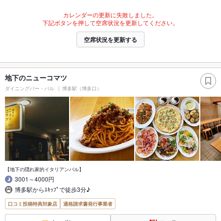
カレンダーの更新に失敗しました。
下記ボタンを押して空席状況を更新してください。
空席状況を更新する
地下のニューコマツ
ダイニングバー・バル
博多駅（博多口）
【地下の隠れ家的イタリアンバル】
3001～4000円
博多駅からｽｷｯﾌﾟで徒歩3分♪
口コミ投稿特典対象店
適格請求書発行事業者