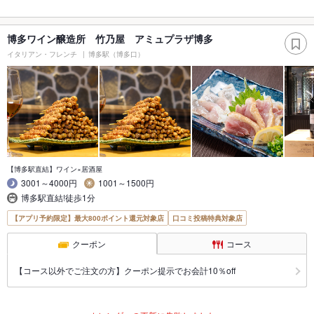
博多ワイン醸造所 竹乃屋 アミュプラザ博多
イタリアン・フレンチ
博多駅（博多口）
【博多駅直結】ワイン×居酒屋
3001～4000円
1001～1500円
博多駅直結!徒歩1分
【アプリ予約限定】最大800ポイント還元対象店
口コミ投稿特典対象店
クーポン
コース
【コース以外でご注文の方】クーポン提示でお会計10％off