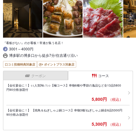
『看板がない』のが看板！常連が集う名店！
3001～4000円
博多駅の博多口から徒歩7分/住吉通り沿い
口コミ投稿特典対象店
ポイントプラス対象店
クーポン
コース
【会社宴会に！】<<人気No.1>>【極コース】串物6種や季節の逸品など全13品5800
円90分飲放題付
5,800円
（税込）
【会社宴会に！】 【焼鳥＆ねぎしゃぶ鍋コース】串物3種/ねぎしゃぶ鍋全6品5300円
90分飲み放題付
5,300円
（税込）