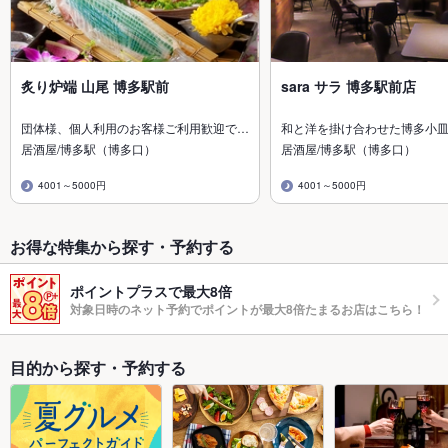
炙り炉端 山尾 博多駅前
sara サラ 博多駅前店
団体様、個人利用のお客様ご利用歓迎で…
和と洋を掛け合わせた博多小
居酒屋/博多駅（博多口）
居酒屋/博多駅（博多口）
4001～5000円
4001～5000円
お得な特集から探す・予約する
ポイントプラスで最大8倍
対象日時のネット予約でポイントが最大8倍たまるお店はこちら！
目的から探す・予約する