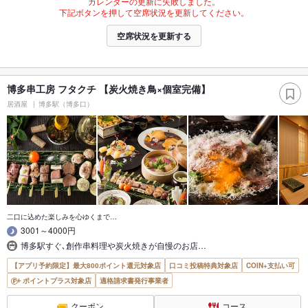
カレンダーの更新に失敗しました。
下記ボタンを押して空席状況を更新してください。
空席状況を更新する
博多串工房 フタクチ 【炭火焼き鳥×個室完備】
居酒屋
博多駅（博多口）
二口に込めた楽しみを心ゆくまで…
3001～4000円
博多駅すぐ､創作串料理や炭火焼きが自慢のお店…
【アプリ予約限定】最大800ポイント還元対象店
口コミ投稿特典対象店
COIN+支払い可
ポイントプラス対象店
適格請求書発行事業者
クーポン
コース