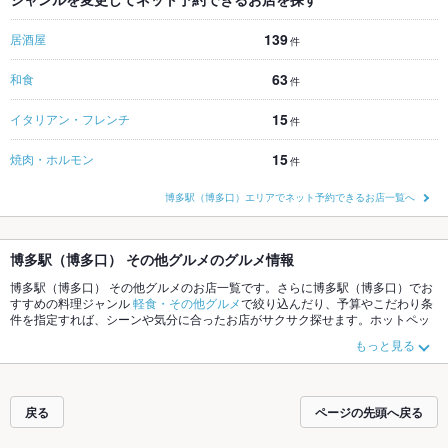
139
居酒屋
件
63
和食
件
15
イタリアン・フレンチ
件
15
焼肉・ホルモン
件
博多駅（博多口）エリアでネット予約できるお店一覧へ
博多駅（博多口） その他グルメのグルメ情報
博多駅（博多口） その他グルメのお店一覧です。さらに博多駅（博多口）でお
すすめの料理ジャンル
軽食・その他グルメ
で絞り込んだり、予算やこだわり条
件を指定すれば、シーンや気分に合ったお店がサクサク探せます。ホットペッ
パーグルメなら、お得なクーポンはもちろん、こだわりメニューや季節のおす
もっと見る
すめ料理など、お店の最新情報をご紹介しているので安心！24時間使える簡単
便利なネット予約が使えるお店も拡大中です。友達どうしの飲み会にも、会社
の宴会にも、デートやパーティーにもお得に便利にホットペッパーグルメをご
利用ください。
戻る
ページの先頭へ戻る