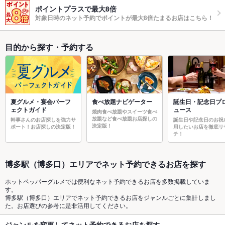
ポイントプラスで最大8倍
対象日時のネット予約でポイントが最大8倍たまるお店はこちら！
目的から探す・予約する
夏グルメ・宴会パーフ
食べ放題ナビゲーター
誕生日・記念日プ
ェクトガイド
ュース
焼肉食べ放題やスイーツ食べ
放題など食べ放題お店探しの
幹事さんのお店探しを強力サ
誕生日や記念日のお祝
決定版！
ポート！お店探しの決定版！
用したいお店を徹底リ
チ！
博多駅（博多口）エリアでネット予約できるお店を探す
ホットペッパーグルメでは便利なネット予約できるお店を多数掲載していま
す。
博多駅（博多口）エリアでネット予約できるお店をジャンルごとに集計しまし
た。お店選びの参考に是非活用してください。
ジャンルを変更してネット予約できるお店を探す