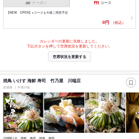
クーポン
コース
【NEW OPEN】※コースも今後ご用意予定
0円
（税込）
カレンダーの更新に失敗しました。
下記ボタンを押して空席状況を更新してください。
空席状況を更新する
焼鳥 いけす 海鮮 寿司 竹乃屋 川端店
居酒屋
中洲川端
川端駅1分 海鮮 寿司 焼鳥 個室