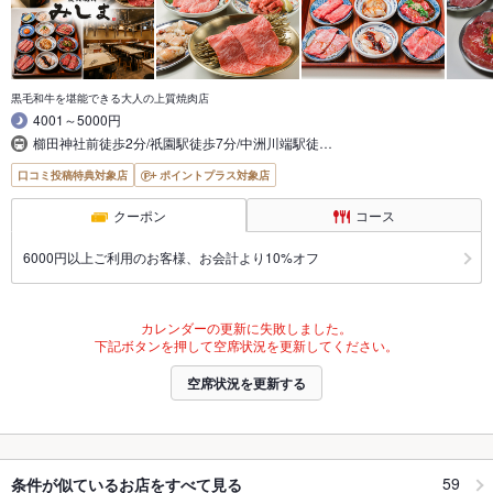
黒毛和牛を堪能できる大人の上質焼肉店
4001～5000円
櫛田神社前徒歩2分/祇園駅徒歩7分/中洲川端駅徒…
口コミ投稿特典対象店
ポイントプラス対象店
クーポン
コース
6000円以上ご利用のお客様、お会計より10%オフ
カレンダーの更新に失敗しました。
下記ボタンを押して空席状況を更新してください。
空席状況を更新する
59
条件が似ているお店をすべて見る