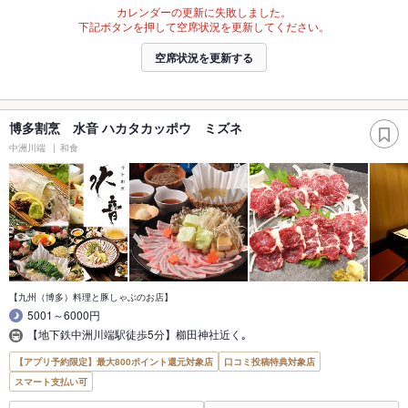
カレンダーの更新に失敗しました。
下記ボタンを押して空席状況を更新してください。
空席状況を更新する
博多割烹 水音 ハカタカッポウ ミズネ
中洲川端
和食
【九州（博多）料理と豚しゃぶのお店】
5001～6000円
【地下鉄中洲川端駅徒歩5分】櫛田神社近く｡
【アプリ予約限定】最大800ポイント還元対象店
口コミ投稿特典対象店
スマート支払い可