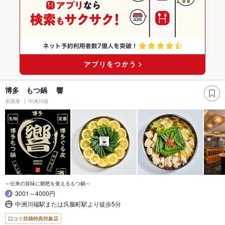
博多 もつ鍋 響
居酒屋
中洲川端
～伝来の旨味に郷愁を覚えるもつ鍋～
3001～4000円
中洲川端駅または呉服町駅より徒歩5分
口コミ投稿特典対象店