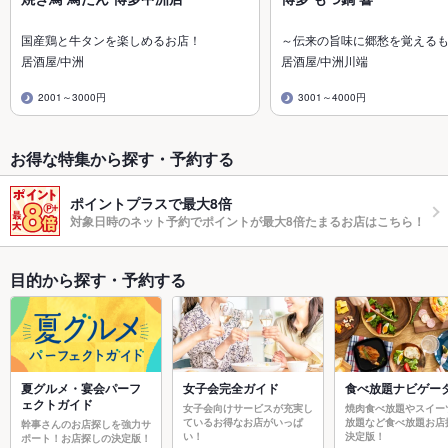
国産鶏と牛タンを楽しめるお店！
～伝来の旨味に郷愁を覚える
居酒屋/中洲
居酒屋/中洲川端
2001～3000円
3001～4000円
お得な特集から探す・予約する
ポイントプラスで最大8倍
対象日時のネット予約でポイントが最大8倍たまるお店はこちら！
目的から探す・予約する
夏グルメ・宴会パーフ
女子会完全ガイド
食べ放題ナビゲー
ェクトガイド
女子会向けサービスが充実し
焼肉食べ放題やスイー
ているお得なお店がいっぱ
放題など食べ放題お店
幹事さんのお店探しを強力サ
い！
決定版！
ポート！お店探しの決定版！