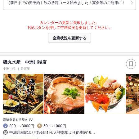
【前日までの要予約】飲み放題コース始めました！宴会等のご利用に！
カレンダーの更新に失敗しました。
下記ボタンを押して空席状況を更新してください。
空席状況を更新する
磯丸水産 中洲川端店
中洲川端
居酒屋
新鮮魚貝を浜焼きで♪
2001～3000円
501～1000円
中洲川端駅より徒歩約1分/天神南駅より徒歩約16…