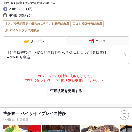
喫煙OK★個室★食べ飲み放題2200円～
2001～3000円
中洲川端駅2分
【アプリ予約限定】最大350ポイント還元対象店
口コミ投稿特典対象店
ポイントプラス対象店
クーポン
コース
【幹事様特典◎】●宴会幹事様必見●6名様以上につき1名様無料
★MAX3名様迄
カレンダーの更新に失敗しました。
下記ボタンを押して空席状況を更新してください。
空席状況を更新する
博多豊一 ベイサイドプレイス博多
中洲川端
居酒屋