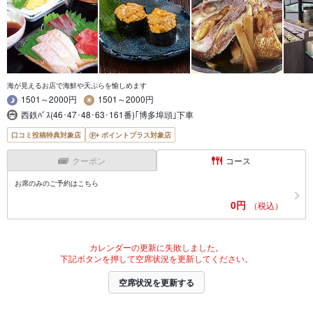
海が見えるお店で海鮮や天ぷらを愉しめます
1501～2000円
1501～2000円
西鉄ﾊﾞｽ(46･47･48･63･161番)｢博多埠頭｣下車
口コミ投稿特典対象店
ポイントプラス対象店
クーポン
コース
お席のみのご予約はこちら
0円
（税込）
カレンダーの更新に失敗しました。
下記ボタンを押して空席状況を更新してください。
空席状況を更新する