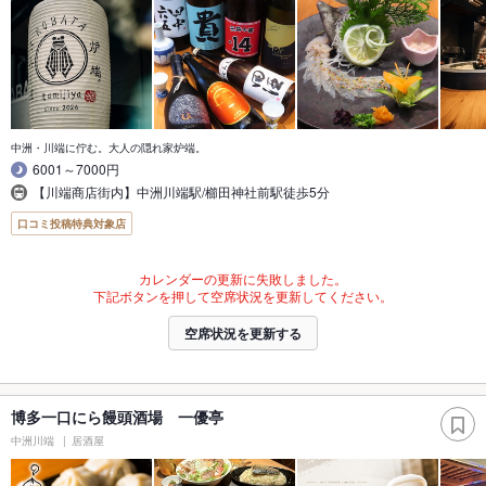
中洲・川端に佇む。大人の隠れ家炉端。
6001～7000円
【川端商店街内】中洲川端駅/櫛田神社前駅徒歩5分
口コミ投稿特典対象店
カレンダーの更新に失敗しました。
下記ボタンを押して空席状況を更新してください。
空席状況を更新する
博多一口にら饅頭酒場 一優亭
中洲川端
居酒屋