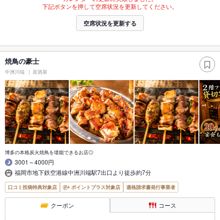
下記ボタンを押して空席状況を更新してください。
空席状況を更新する
焼鳥の豪士
中洲川端
居酒屋
博多の本格炭火焼鳥を堪能できるお店◎
3001～4000円
福岡市地下鉄空港線中洲川端駅7出口より徒歩約7分
口コミ投稿特典対象店
ポイントプラス対象店
適格請求書発行事業者
クーポン
コース