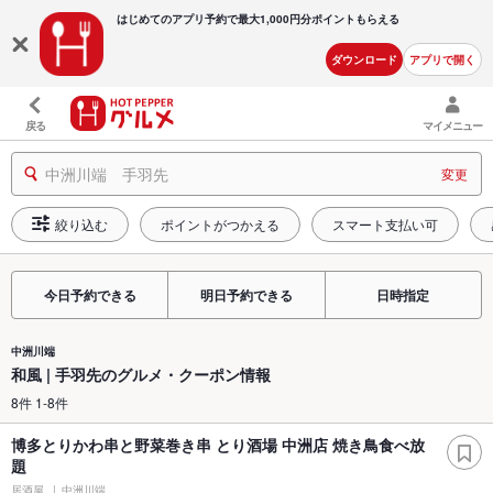
はじめてのアプリ予約で最大
1,000円分ポイントもらえる
ダウンロード
アプリで開く
戻る
マイメニュー
中洲川端 手羽先
変更
絞り込む
ポイントがつかえる
スマート支払い可
今日予約できる
明日予約できる
日時指定
中洲川端
和風 | 手羽先のグルメ・クーポン情報
8件 1-8件
博多とりかわ串と野菜巻き串 とり酒場 中洲店 焼き鳥食べ放
題
居酒屋
中洲川端