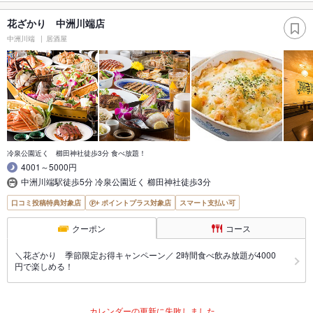
花ざかり 中洲川端店
中洲川端
居酒屋
冷泉公園近く 櫛田神社徒歩3分 食べ放題！
4001～5000円
中洲川端駅徒歩5分 冷泉公園近く 櫛田神社徒歩3分
口コミ投稿特典対象店
ポイントプラス対象店
スマート支払い可
クーポン
コース
＼花ざかり 季節限定お得キャンペーン／ 2時間食べ飲み放題が4000
円で楽しめる！
カレンダーの更新に失敗しました。