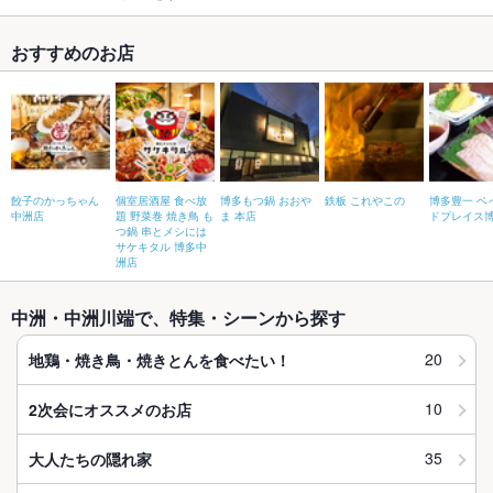
おすすめのお店
餃子のかっちゃん
個室居酒屋 食べ放
博多もつ鍋 おおや
鉄板 これやこの
博多豊一 ベ
中洲店
題 野菜巻 焼き鳥 も
ま 本店
ドプレイス
つ鍋 串とメシには
サケキタル 博多中
洲店
中洲・中洲川端で、特集・シーンから探す
20
地鶏・焼き鳥・焼きとんを食べたい！
10
2次会にオススメのお店
35
大人たちの隠れ家