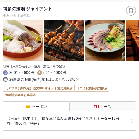
博多の酒場 ジャイアント
中洲川端
居酒屋
◎毎日入荷の活イカ・焼鳥・鮮魚・もつ鍋◎
3001～4000円
501～1000円
箱崎線呉服町(福岡)駅1出口より徒歩約3分
【アプリ予約限定】最大800ポイント還元対象店
口コミ投稿特典対象店
適格請求書発行事業者
クーポン
コース
【当日利用OK！】お得な単品飲み放題120分（ラストオーダー15分
前）1980円（税込）