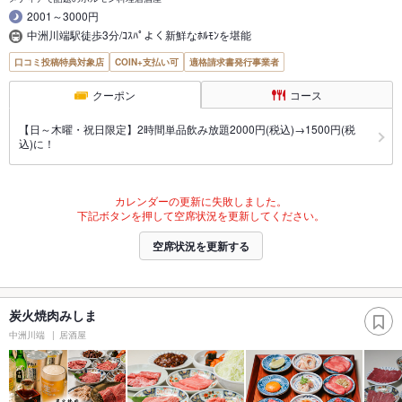
2001～3000円
中洲川端駅徒歩3分/ｺｽﾊﾟよく新鮮なﾎﾙﾓﾝを堪能
口コミ投稿特典対象店
COIN+支払い可
適格請求書発行事業者
クーポン
コース
【日～木曜・祝日限定】2時間単品飲み放題2000円(税込)→1500円(税
込)に！
カレンダーの更新に失敗しました。
下記ボタンを押して空席状況を更新してください。
空席状況を更新する
炭火焼肉みしま
中洲川端
居酒屋