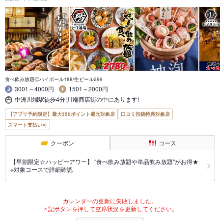
食べ飲み放題◎ハイボール188/生ビール299
3001～4000円
1501～2000円
中洲川端駅徒歩4分!川端商店街の中にあります!
【アプリ予約限定】最大350ポイント還元対象店
口コミ投稿特典対象店
スマート支払い可
クーポン
コース
【早割限定☆ハッピーアワー】 "食べ飲み放題や単品飲み放題"がお得★
※対象コースで詳細確認
カレンダーの更新に失敗しました。
下記ボタンを押して空席状況を更新してください。