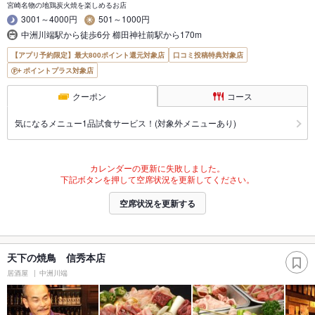
宮崎名物の地鶏炭火焼を楽しめるお店
3001～4000円
501～1000円
中洲川端駅から徒歩6分 櫛田神社前駅から170m
【アプリ予約限定】最大800ポイント還元対象店
口コミ投稿特典対象店
ポイントプラス対象店
クーポン
コース
気になるメニュー1品試食サービス！(対象外メニューあり)
カレンダーの更新に失敗しました。
下記ボタンを押して空席状況を更新してください。
空席状況を更新する
天下の焼鳥 信秀本店
居酒屋
中洲川端