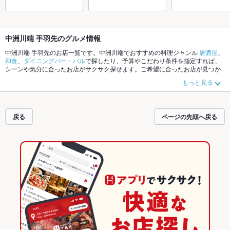
中洲川端 手羽先のグルメ情報
中洲川端 手羽先のお店一覧です。中洲川端でおすすめの料理ジャンル
居酒屋
、
和食
、
ダイニングバー・バル
で探したり、予算やこだわり条件を指定すれば、
シーンや気分に合ったお店がサクサク探せます。ご希望に合ったお店が見つか
らなかったら、近隣のエリア
中洲
、
中洲川端
、
冷泉
もチェックしてみてくださ
もっと見る
い。ホットペッパーグルメなら、お得なクーポンはもちろん、こだわりメニュ
ー
からあげ
、
お茶漬け
、
エビ料理
や季節のおすすめ料理など、お店の最新情報
をご紹介しているので安心！24時間使える簡単便利なネット予約が使えるお店
も拡大中です。友達どうしの飲み会にも、会社の宴会にも、デートやパーティ
戻る
ページの先頭へ戻る
ーにもお得に便利にホットペッパーグルメをご利用ください。