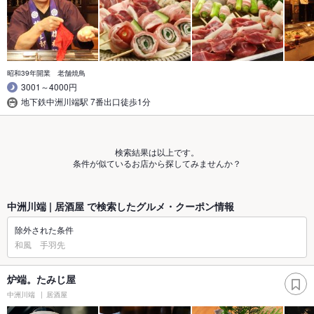
昭和39年開業 老舗焼鳥
3001～4000円
地下鉄中洲川端駅 7番出口徒歩1分
検索結果は以上です。
条件が似ているお店から探してみませんか？
中洲川端 | 居酒屋 で検索したグルメ・クーポン情報
除外された条件
和風 手羽先
炉端。たみじ屋
中洲川端
居酒屋