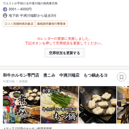
ウエストが手掛ける中洲川端の焼肉東兵衛
3001～4000円
地下鉄 中洲川端駅から徒歩3分
口コミ投稿特典対象店
適格請求書発行事業者
カレンダーの更新に失敗しました。
下記ボタンを押して空席状況を更新してください。
空席状況を更新する
和牛ホルモン専門店 煮こみ 中洲川端店 もつ鍋あるヨ
中洲川端
居酒屋
メディアで話題のホルモン料理居酒屋