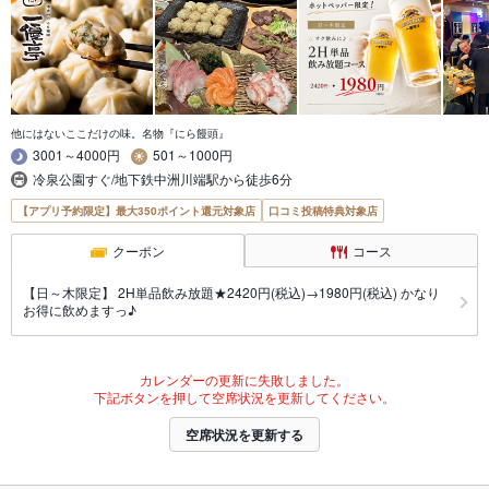
他にはないここだけの味。名物『にら饅頭』
3001～4000円
501～1000円
冷泉公園すぐ/地下鉄中洲川端駅から徒歩6分
【アプリ予約限定】最大350ポイント還元対象店
口コミ投稿特典対象店
クーポン
コース
【日～木限定】 2H単品飲み放題★2420円(税込)→1980円(税込) かなり
お得に飲めますっ♪
カレンダーの更新に失敗しました。
下記ボタンを押して空席状況を更新してください。
空席状況を更新する