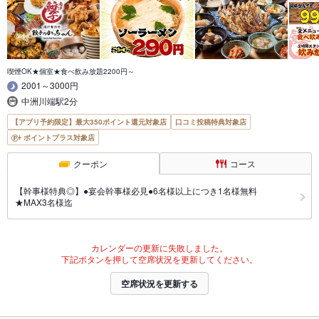
喫煙OK★個室★食べ飲み放題2200円～
2001～3000円
中洲川端駅2分
【アプリ予約限定】最大350ポイント還元対象店
口コミ投稿特典対象店
ポイントプラス対象店
クーポン
コース
【幹事様特典◎】●宴会幹事様必見●6名様以上につき1名様無料
★MAX3名様迄
カレンダーの更新に失敗しました。
下記ボタンを押して空席状況を更新してください。
空席状況を更新する