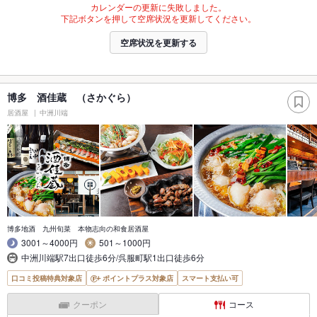
カレンダーの更新に失敗しました。
下記ボタンを押して空席状況を更新してください。
空席状況を更新する
博多 酒佳蔵 （さかぐら）
居酒屋
中洲川端
博多地酒 九州旬菜 本物志向の和食居酒屋
3001～4000円
501～1000円
中洲川端駅7出口徒歩6分/呉服町駅1出口徒歩6分
口コミ投稿特典対象店
ポイントプラス対象店
スマート支払い可
クーポン
コース