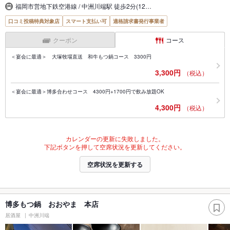
福岡市営地下鉄空港線 / 中洲川端駅 徒歩2分(12…
口コミ投稿特典対象店
スマート支払い可
適格請求書発行事業者
クーポン
コース
＜宴会に最適＞ 大塚牧場直送 和牛もつ鍋コース 3300円
3,300円
（税込）
＜宴会に最適＞博多合わせコース 4300円+1700円で飲み放題OK
4,300円
（税込）
カレンダーの更新に失敗しました。
下記ボタンを押して空席状況を更新してください。
空席状況を更新する
博多もつ鍋 おおやま 本店
居酒屋
中洲川端