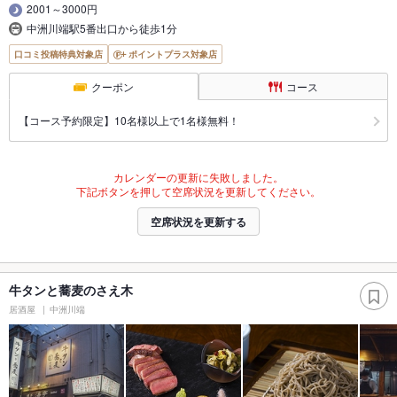
2001～3000円
中洲川端駅5番出口から徒歩1分
口コミ投稿特典対象店
ポイントプラス対象店
クーポン
コース
【コース予約限定】10名様以上で1名様無料！
カレンダーの更新に失敗しました。
下記ボタンを押して空席状況を更新してください。
空席状況を更新する
牛タンと蕎麦のさえ木
居酒屋
中洲川端