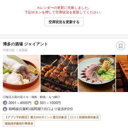
カレンダーの更新に失敗しました。
下記ボタンを押して空席状況を更新してください。
空席状況を更新する
博多の酒場 ジャイアント
中洲川端
居酒屋
◎毎日入荷の活イカ・焼鳥・鮮魚・もつ鍋◎
3001～4000円
501～1000円
箱崎線呉服町(福岡)駅1出口より徒歩約3分
【アプリ予約限定】最大800ポイント還元対象店
口コミ投稿特典対象店
適格請求書発行事業者