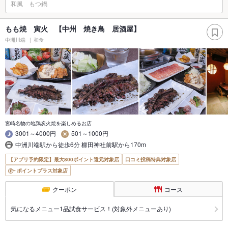
和風 もつ鍋
もも焼 寅火 【中州 焼き鳥 居酒屋】
中洲川端
和食
宮崎名物の地鶏炭火焼を楽しめるお店
3001～4000円
501～1000円
中洲川端駅から徒歩6分 櫛田神社前駅から170m
【アプリ予約限定】最大800ポイント還元対象店
口コミ投稿特典対象店
ポイントプラス対象店
クーポン
コース
気になるメニュー1品試食サービス！(対象外メニューあり)