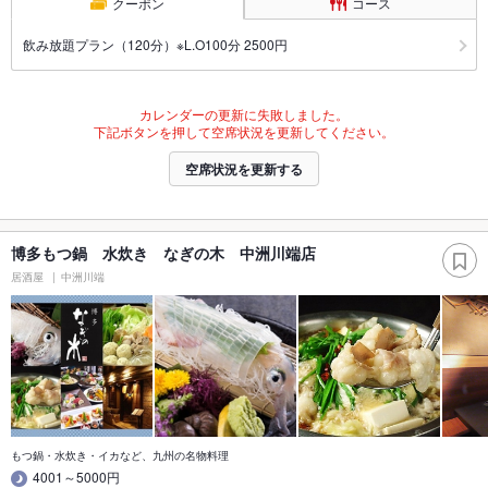
クーポン
コース
飲み放題プラン（120分）※L.O100分 2500円
カレンダーの更新に失敗しました。
下記ボタンを押して空席状況を更新してください。
空席状況を更新する
博多もつ鍋 水炊き なぎの木 中洲川端店
居酒屋
中洲川端
もつ鍋・水炊き・イカなど、九州の名物料理
4001～5000円