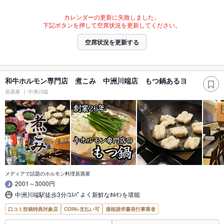
カレンダーの更新に失敗しました。
下記ボタンを押して空席状況を更新してください。
空席状況を更新する
和牛ホルモン専門店 煮こみ 中洲川端店 もつ鍋あるヨ
居酒屋
中洲川端
メディアで話題のホルモン料理居酒屋
2001～3000円
中洲川端駅徒歩3分/ｺｽﾊﾟよく新鮮なﾎﾙﾓﾝを堪能
口コミ投稿特典対象店
COIN+支払い可
適格請求書発行事業者