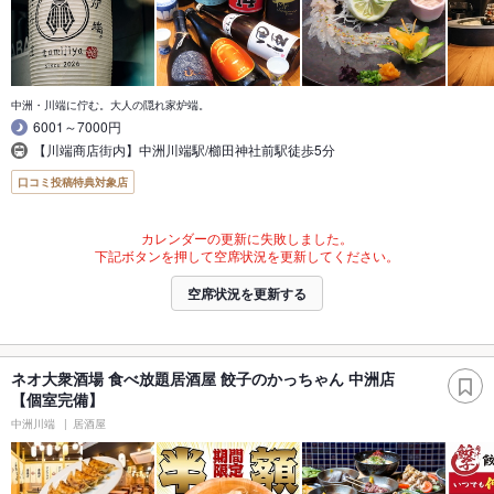
中洲・川端に佇む。大人の隠れ家炉端。
6001～7000円
【川端商店街内】中洲川端駅/櫛田神社前駅徒歩5分
口コミ投稿特典対象店
カレンダーの更新に失敗しました。
下記ボタンを押して空席状況を更新してください。
空席状況を更新する
ネオ大衆酒場 食べ放題居酒屋 餃子のかっちゃん 中洲店
【個室完備】
中洲川端
居酒屋