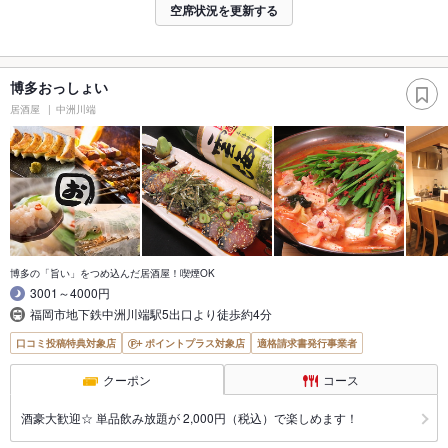
空席状況を更新する
博多おっしょい
居酒屋
中洲川端
博多の「旨い」をつめ込んだ居酒屋！喫煙OK
3001～4000円
福岡市地下鉄中洲川端駅5出口より徒歩約4分
口コミ投稿特典対象店
ポイントプラス対象店
適格請求書発行事業者
クーポン
コース
酒豪大歓迎☆ 単品飲み放題が 2,000円（税込）で楽しめます！