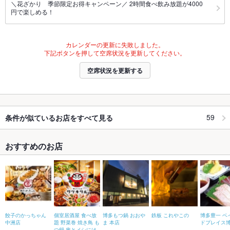
＼花ざかり 季節限定お得キャンペーン／ 2時間食べ飲み放題が4000
円で楽しめる！
カレンダーの更新に失敗しました。
下記ボタンを押して空席状況を更新してください。
空席状況を更新する
59
条件が似ているお店をすべて見る
おすすめのお店
餃子のかっちゃん
個室居酒屋 食べ放
博多もつ鍋 おおや
鉄板 これやこの
博多豊一 ベ
中洲店
題 野菜巻 焼き鳥 も
ま 本店
ドプレイス
つ鍋 串とメシには