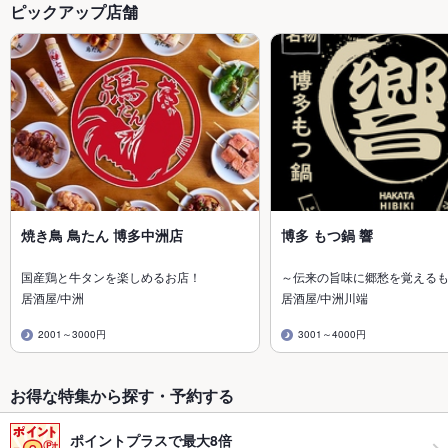
ピックアップ店舗
焼き鳥 鳥たん 博多中洲店
博多 もつ鍋 響
国産鶏と牛タンを楽しめるお店！
～伝来の旨味に郷愁を覚える
居酒屋/中洲
居酒屋/中洲川端
2001～3000円
3001～4000円
お得な特集から探す・予約する
ポイントプラスで最大8倍