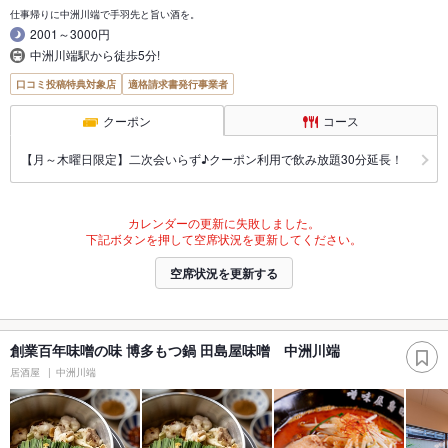
仕事帰りに中洲川端で手羽先と旨い酒を。
2001～3000円
中洲川端駅から徒歩5分!
口コミ投稿特典対象店
適格請求書発行事業者
クーポン
コース
【月～木曜日限定】二次会いらず♪クーポン利用で飲み放題30分延長！
カレンダーの更新に失敗しました。
下記ボタンを押して空席状況を更新してください。
空席状況を更新する
創業百年味噌の味 博多もつ鍋 田島屋味噌 中洲川端
居酒屋
中洲川端