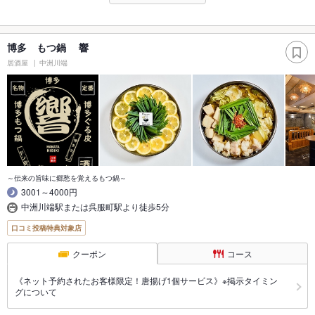
博多 もつ鍋 響
居酒屋
中洲川端
～伝来の旨味に郷愁を覚えるもつ鍋～
3001～4000円
中洲川端駅または呉服町駅より徒歩5分
口コミ投稿特典対象店
クーポン
コース
《ネット予約されたお客様限定！唐揚げ1個サービス》※掲示タイミン
グについて