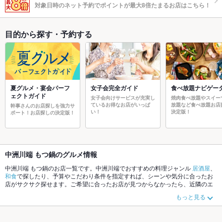
対象日時のネット予約でポイントが最大8倍たまるお店はこちら！
目的から探す・予約する
夏グルメ・宴会パーフ
女子会完全ガイド
食べ放題ナビゲー
ェクトガイド
女子会向けサービスが充実し
焼肉食べ放題やスイー
ているお得なお店がいっぱ
放題など食べ放題お店
幹事さんのお店探しを強力サ
い！
決定版！
ポート！お店探しの決定版！
中洲川端 もつ鍋のグルメ情報
中洲川端 もつ鍋のお店一覧です。中洲川端でおすすめの料理ジャンル
居酒屋
、
和食
で探したり、予算やこだわり条件を指定すれば、シーンや気分に合ったお
店がサクサク探せます。ご希望に合ったお店が見つからなかったら、近隣のエ
リア
中洲
、
中洲川端
、
冷泉
もチェックしてみてください。ホットペッパーグル
もっと見る
メなら、お得なクーポンはもちろん、こだわりメニュー
からあげ
、
お茶漬け
、
エビ料理
や季節のおすすめ料理など、お店の最新情報をご紹介しているので安
心！24時間使える簡単便利なネット予約が使えるお店も拡大中です。友達どう