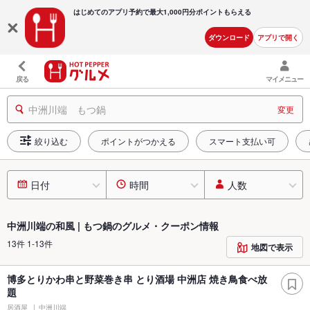
はじめてのアプリ予約で最大
1,000円分ポイントもらえる
ダウンロード
アプリで開く
戻る
マイメニュー
中洲川端 もつ鍋
変更
絞り込む
ポイントがつかえる
スマート支払い可
日付
時間
人数
中洲川端の和風 | もつ鍋のグルメ・クーポン情報
13件 1-13件
地図で表示
博多とりかわ串と野菜巻き串 とり酒場 中洲店 焼き鳥食べ放
題
居酒屋
中洲川端