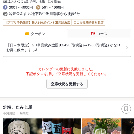
他にはないここだけの味。名物『にら饅頭』
3001～4000円
501～1000円
冷泉公園すぐ/地下鉄中洲川端駅から徒歩6分
【アプリ予約限定】最大350ポイント還元対象店
口コミ投稿特典対象店
クーポン
コース
【日～木限定】 2H単品飲み放題★2420円(税込)→1980円(税込) かなり
お得に飲めますっ♪
カレンダーの更新に失敗しました。
下記ボタンを押して空席状況を更新してください。
空席状況を更新する
炉端。たみじ屋
中洲川端
居酒屋