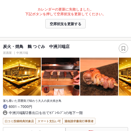
カレンダーの更新に失敗しました。
下記ボタンを押して空席状況を更新してください。
空席状況を更新する
炭火・焼鳥 鶫 つぐみ 中洲川端店
居酒屋
中洲川端
落ち着いた雰囲気で味わう大人の炭火焼き鳥
6001～7000円
中洲川端駅2番出口を出てｾﾌﾞﾝｲﾚﾌﾞﾝの地下一階
口コミ投稿特典対象店
スマート支払い可
適格請求書発行事業者