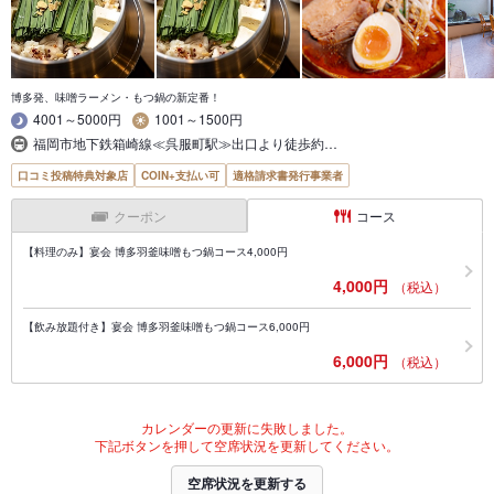
博多発、味噌ラーメン・もつ鍋の新定番！
4001～5000円
1001～1500円
福岡市地下鉄箱崎線≪呉服町駅≫出口より徒歩約…
口コミ投稿特典対象店
COIN+支払い可
適格請求書発行事業者
クーポン
コース
【料理のみ】宴会 博多羽釜味噌もつ鍋コース4,000円
4,000円
（税込）
【飲み放題付き】宴会 博多羽釜味噌もつ鍋コース6,000円
6,000円
（税込）
カレンダーの更新に失敗しました。
下記ボタンを押して空席状況を更新してください。
空席状況を更新する