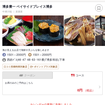
博多豊一 ベイサイドプレイス博多
中洲川端
居酒屋
海が見えるお店で海鮮や天ぷらを愉しめます
1501～2000円
1501～2000円
西鉄ﾊﾞｽ(46･47･48･63･161番)｢博多埠頭｣下車
口コミ投稿特典対象店
ポイントプラス対象店
クーポン
コース
お席のみのご予約はこちら
0円
（税込）
カレンダーの更新に失敗しました。