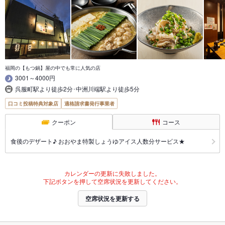
福岡の【もつ鍋】屋の中でも常に人気の店
3001～4000円
呉服町駅より徒歩2分･中洲川端駅より徒歩5分
口コミ投稿特典対象店
適格請求書発行事業者
クーポン
コース
食後のデザート♪ おおやま特製しょうゆアイス人数分サービス★
カレンダーの更新に失敗しました。
下記ボタンを押して空席状況を更新してください。
空席状況を更新する