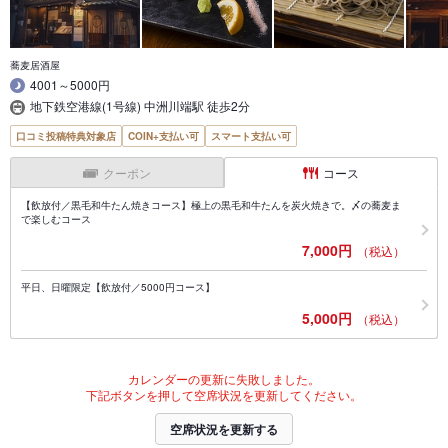
蕎麦居酒屋
4001～5000円
地下鉄空港線(1号線) 中洲川端駅 徒歩2分
口コミ投稿特典対象店
COIN+支払い可
スマート支払い可
クーポン
コース
【飲放付／黒毛和牛たん焼きコース】極上の黒毛和牛たんを炭火焼きで。〆の蕎麦ま
で楽しむコース
7,000円
（税込）
平日、日曜限定【飲放付／5000円コース】
5,000円
（税込）
カレンダーの更新に失敗しました。
下記ボタンを押して空席状況を更新してください。
空席状況を更新する