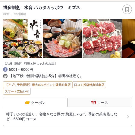
博多割烹 水音 ハカタカッポウ ミズネ
和食
中洲川端
【九州（博多）料理と豚しゃぶのお店】
5001～6000円
【地下鉄中洲川端駅徒歩5分】櫛田神社近く｡
【アプリ予約限定】最大800ポイント還元対象店
口コミ投稿特典対象店
スマート支払い可
クーポン
コース
呼子いかの活造り、名物きなこ豚の”麹葱しゃぶ”、季節の茶碗蒸しな
ど…6600円コース