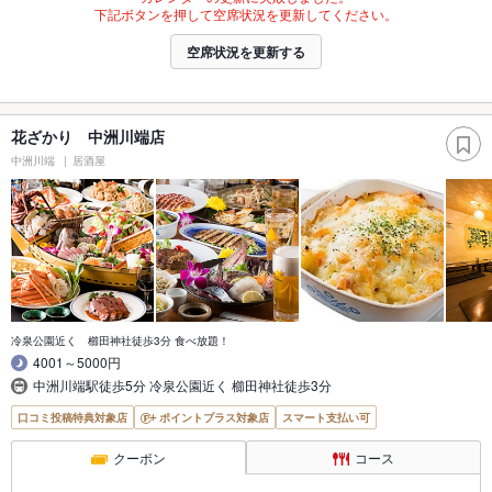
下記ボタンを押して空席状況を更新してください。
空席状況を更新する
花ざかり 中洲川端店
中洲川端
居酒屋
冷泉公園近く 櫛田神社徒歩3分 食べ放題！
4001～5000円
中洲川端駅徒歩5分 冷泉公園近く 櫛田神社徒歩3分
口コミ投稿特典対象店
ポイントプラス対象店
スマート支払い可
クーポン
コース