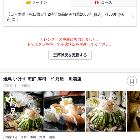
クーポン
コース
【日～木曜・祝日限定】2時間単品飲み放題2000円(税込)→1500円(税
込)に！
カレンダーの更新に失敗しました。
下記ボタンを押して空席状況を更新してください。
空席状況を更新する
焼鳥 いけす 海鮮 寿司 竹乃屋 川端店
居酒屋
中洲川端
川端駅1分 海鮮 寿司 焼鳥 個室