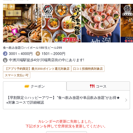
食べ飲み放題◎ハイボール188/生ビール299
3001～4000円
1501～2000円
中洲川端駅徒歩4分!川端商店街の中にあります!
【アプリ予約限定】最大350ポイント還元対象店
口コミ投稿特典対象店
スマート支払い可
クーポン
コース
【早割限定☆ハッピーアワー】 "食べ飲み放題や単品飲み放題"がお得★
※対象コースで詳細確認
カレンダーの更新に失敗しました。
下記ボタンを押して空席状況を更新してください。