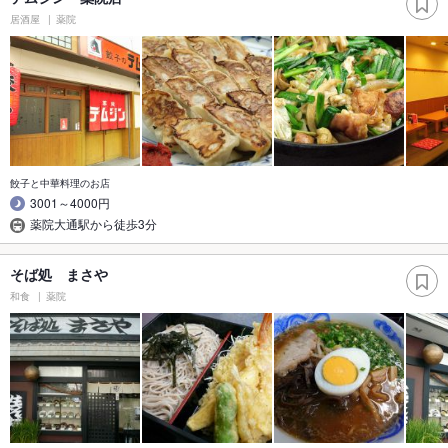
居酒屋
薬院
餃子と中華料理のお店
3001～4000円
薬院大通駅から徒歩3分
そば処 まさや
和食
薬院