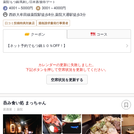
薬院/もつ鍋/馬刺し/日本酒/接待/デート
4001～5000円
3001～4000円
西鉄大牟田線薬院駅徒歩8分,薬院大通駅徒歩3分
口コミ投稿特典対象店
適格請求書発行事業者
クーポン
コース
【ネット予約でもつ鍋１０％OFF！】
カレンダーの更新に失敗しました。
下記ボタンを押して空席状況を更新してください。
空席状況を更新する
呑み食い処 まっちゃん
居酒屋
薬院