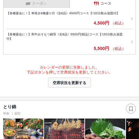
クーポン
コース
【各種宴会に！】串焼き6種盛り付《全6品》4500円コース【120分飲み放題付】
4,500円
（税込）
【各種宴会に！】和牛みそもつ鍋等《全8品》5500円(税込)コース【120分飲み放題
付】
5,500円
（税込）
カレンダーの更新に失敗しました。
下記ボタンを押して空席状況を更新してください。
空席状況を更新する
とり錦
和食
薬院