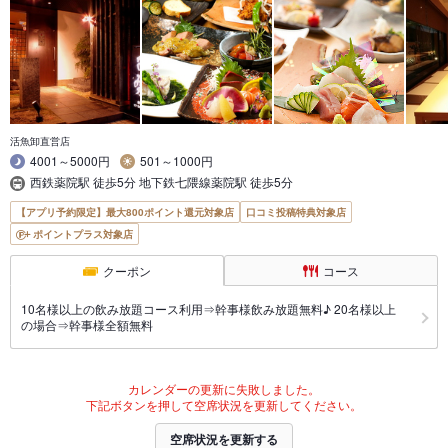
活魚卸直営店
4001～5000円
501～1000円
西鉄薬院駅 徒歩5分 地下鉄七隈線薬院駅 徒歩5分
【アプリ予約限定】最大800ポイント還元対象店
口コミ投稿特典対象店
ポイントプラス対象店
クーポン
コース
10名様以上の飲み放題コース利用⇒幹事様飲み放題無料♪ 20名様以上
の場合⇒幹事様全額無料
カレンダーの更新に失敗しました。
下記ボタンを押して空席状況を更新してください。
空席状況を更新する