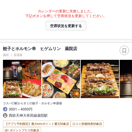
カレンダーの更新に失敗しました。
下記ボタンを押して空席状況を更新してください。
空席状況を更新する
餃子とホルモン串 ヒゲムリン 薬院店
薬院
居酒屋
コスパ◎駅からすぐの餃子・ホルモン串酒場
3001～4000円
西鉄天神大牟田線薬院駅
【アプリ予約限定】最大800ポイント還元対象店
口コミ投稿特典対象店
ポイントプラス対象店