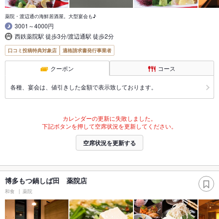
薬院・渡辺通の海鮮居酒屋。大型宴会も♪
3001～4000円
西鉄薬院駅 徒歩3分/渡辺通駅 徒歩2分
口コミ投稿特典対象店
適格請求書発行事業者
クーポン
コース
各種、宴会は、値引きした金額で表示致しております。
カレンダーの更新に失敗しました。
下記ボタンを押して空席状況を更新してください。
空席状況を更新する
博多もつ鍋しば田 薬院店
和食
薬院