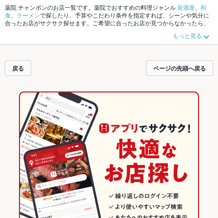
薬院 チャンポンのお店一覧です。薬院でおすすめの料理ジャンル
居酒屋
、
和
食
、
ラーメン
で探したり、予算やこだわり条件を指定すれば、シーンや気分に
合ったお店がサクサク探せます。ご希望に合ったお店が見つからなかったら、
近隣のエリア
薬院
、
平尾
、
高砂・白金
もチェックしてみてください。ホットペ
もっと見る
ッパーグルメなら、お得なクーポンはもちろん、こだわりメニュー
からあげ
、
お茶漬け
、
手羽先
や季節のおすすめ料理など、お店の最新情報をご紹介してい
るので安心！24時間使える簡単便利なネット予約が使えるお店も拡大中です。
友達どうしの飲み会にも、会社の宴会にも、デートやパーティーにもお得に便
戻る
ページの先頭へ戻る
利にホットペッパーグルメをご利用ください。