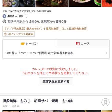
平尾に深夜3時まで営業している地鶏居酒屋
4001～5000円
西鉄平尾駅から徒歩5分｡薬院駅から徒歩5分
【アプリ予約限定】最大800ポイント還元対象店
口コミ投稿特典対象店
ポイントプラス対象店
クーポン
コース
10名様以上のコースのご利用限定で幹事様1名無料！
カレンダーの更新に失敗しました。
下記ボタンを押して空席状況を更新してください。
空席状況を更新する
博多旬鮮 もみじ 胡麻サバ 焼鳥 もつ鍋
薬院
居酒屋