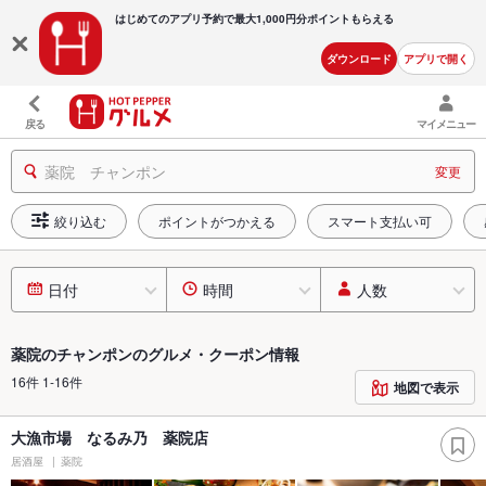
はじめてのアプリ予約で最大
1,000円分ポイントもらえる
ダウンロード
アプリで開く
戻る
マイメニュー
薬院 チャンポン
変更
絞り込む
ポイントがつかえる
スマート支払い可
日付
時間
人数
薬院のチャンポンのグルメ・クーポン情報
16件 1-16件
地図で表示
大漁市場 なるみ乃 薬院店
居酒屋
薬院