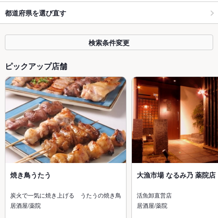
都道府県を選び直す
検索条件変更
ピックアップ店舗
焼き鳥うたう
大漁市場 なるみ乃 薬院店
炭火で一気に焼き上げる うたうの焼き鳥
活魚卸直営店
居酒屋/薬院
居酒屋/薬院