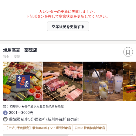
カレンダーの更新に失敗しました。
下記ボタンを押して空席状況を更新してください。
空席状況を更新する
焼鳥高宮 薬院店
和食
薬院
安くて美味い★長年愛される老舗焼鳥居酒屋
2001～3000円
薬院駅 徒歩5分/西鉄ﾊﾞｽ新川停留所 目の前!
【アプリ予約限定】最大350ポイント還元対象店
口コミ投稿特典対象店