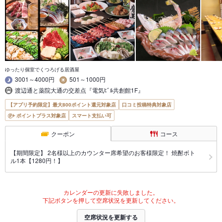
ゆったり個室でくつろげる居酒屋
3001～4000円
501～1000円
渡辺通と薬院大通の交差点『電気ﾋﾞﾙ共創館1F』
【アプリ予約限定】最大800ポイント還元対象店
口コミ投稿特典対象店
ポイントプラス対象店
スマート支払い可
クーポン
コース
【期間限定】 2名様以上のカウンター席希望のお客様限定！ 焼酎ボト
ル1本【1280円！】
カレンダーの更新に失敗しました。
下記ボタンを押して空席状況を更新してください。
空席状況を更新する