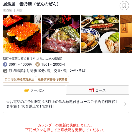
居酒屋 善乃膳（ぜんのぜん）
居酒屋
薬院
期待を確信に変える行きつけにしたい居酒屋
3001～4000円
1501～2000円
渡辺通駅より徒歩10分､清川交番･清川ﾛｰﾀﾘｰそば
口コミ投稿特典対象店
適格請求書発行事業者
クーポン
コース
☆お電話のご予約限定 9名以上の飲み放題付きコースご予約で料理代1
名半額！ 16名以上で1名無料！
カレンダーの更新に失敗しました。
下記ボタンを押して空席状況を更新してください。