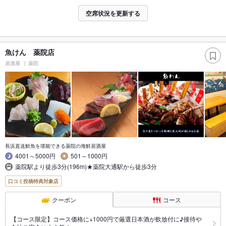
空席状況を更新する
魚けん 薬院店
居酒屋
薬院
長浜直送鮮魚を堪能できる薬院の海鮮居酒屋
4001～5000円
501～1000円
薬院駅より徒歩3分(196m)★薬院大通駅から徒歩3分
口コミ投稿特典対象店
クーポン
コース
【コース限定】コース価格に+1000円で厳選日本酒が飲放付に♪接待や