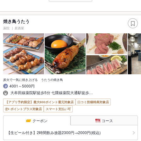
焼き鳥うたう
薬院
居酒屋
炭火で一気に焼き上げる うたうの焼き鳥
4001～5000円
大牟田線薬院駅徒歩5分 七隈線薬院大通駅徒歩…
【アプリ予約限定】最大800ポイント還元対象店
口コミ投稿特典対象店
ポイントプラス対象店
スマート支払い可
クーポン
コース
【生ビール付き】2時間飲み放題2300円→2000円(税込)