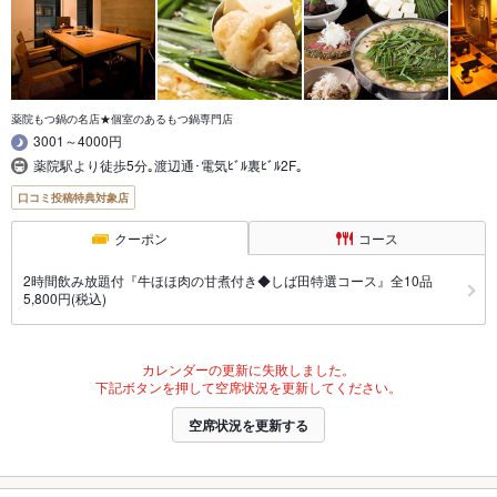
薬院もつ鍋の名店★個室のあるもつ鍋専門店
3001～4000円
薬院駅より徒歩5分｡渡辺通･電気ﾋﾞﾙ裏ﾋﾞﾙ2F｡
口コミ投稿特典対象店
クーポン
コース
2時間飲み放題付『牛ほほ肉の甘煮付き◆しば田特選コース』全10品
5,800円(税込)
カレンダーの更新に失敗しました。
下記ボタンを押して空席状況を更新してください。
空席状況を更新する