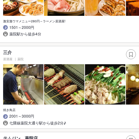
激安激ウマメニュー280円～ラーメン居酒屋!
1501～2000円
薬院駅から徒歩4分
三介
居酒屋
薬院
焼き鳥店
2001～3000円
七隈線薬院大通り駅から徒歩2分♪
テムジン 薬院店