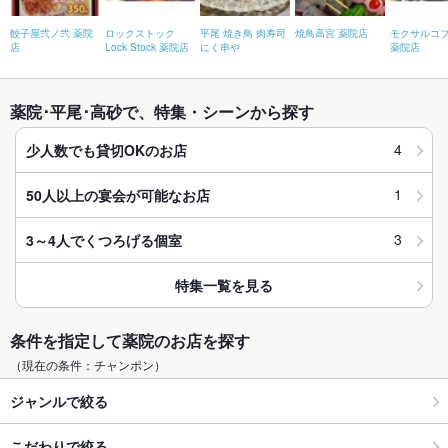
餃子屋弐ノ弐 薬院
ロックストック
平尾 焼き鳥 肉寿司
焼鳥高宮 薬院店
モクサルコ
店
Lock Stock 薬院店
にく串や
薬院店
薬院･平尾･高砂で、特集・シーンから探す
4
少人数でも貸切OKのお店
1
50人以上の宴会が可能なお店
3
3～4人でくつろげる個室
特集一覧を見る
条件を指定して薬院のお店を探す
（現在の条件：チャンポン）
ジャンルで絞る
こだわりで絞る