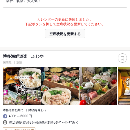
会社ご宴会に大人気！
カレンダーの更新に失敗しました。
下記ボタンを押して空席状況を更新してください。
空席状況を更新する
博多海鮮道楽 ふじや
居酒屋
薬院
本格海鮮と共に、日本酒を味わう
4001～5000円
渡辺通駅徒歩3分/薬院駅徒歩5分/ﾆｭｰｵｰﾀﾆ近く