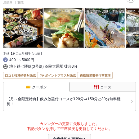
居酒屋
薬院
本格【あご出汁和牛もつ鍋】
4001～5000円
地下鉄七隈線(3号線) 薬院大通駅 徒歩3分
口コミ投稿特典対象店
ポイントプラス対象店
適格請求書発行事業者
クーポン
コース
【月～金限定特典】飲み放題付コースが120分→150分と30分無料延
長！
カレンダーの更新に失敗しました。
下記ボタンを押して空席状況を更新してください。
空席状況を更新する