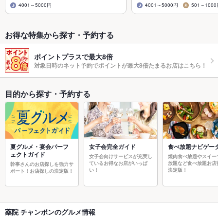
4001～5000円
4001～5000円
501～100
お得な特集から探す・予約する
ポイントプラスで最大8倍
対象日時のネット予約でポイントが最大8倍たまるお店はこちら！
目的から探す・予約する
夏グルメ・宴会パーフ
女子会完全ガイド
食べ放題ナビゲー
ェクトガイド
女子会向けサービスが充実し
焼肉食べ放題やスイー
ているお得なお店がいっぱ
放題など食べ放題お店
幹事さんのお店探しを強力サ
い！
決定版！
ポート！お店探しの決定版！
薬院 チャンポンのグルメ情報