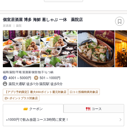
個室居酒屋 博多 海鮮 葱しゃぶ 一休 薬院店
居酒屋
薬院
福岡/薬院/平尾/居酒屋/個室/餃子/もつ鍋
4001～5000円
501～1000円
薬院大通駅 徒歩1分/薬院駅 徒歩5分
【アプリ予約限定】最大350ポイント還元対象店
口コミ投稿特典対象店
ポイントプラス対象店
クーポン
コース
+1000円で飲み放題コース3時間に変更！