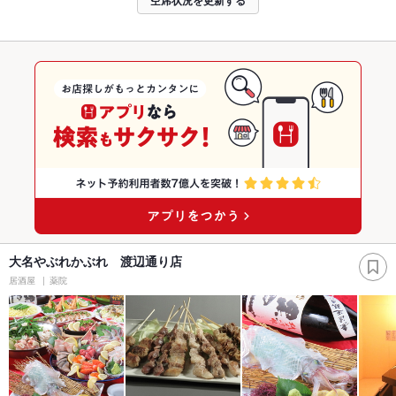
大名やぶれかぶれ 渡辺通り店
居酒屋
薬院