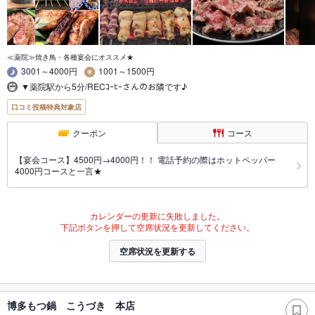
≪薬院≫焼き鳥・各種宴会にオススメ★
3001～4000円
1001～1500円
▼薬院駅から5分/RECｺｰﾋｰさんのお隣です♪
口コミ投稿特典対象店
クーポン
コース
【宴会コース】4500円→4000円！！ 電話予約の際はホットペッパー
4000円コースと一言★
カレンダーの更新に失敗しました。
下記ボタンを押して空席状況を更新してください。
空席状況を更新する
博多もつ鍋 こうづき 本店