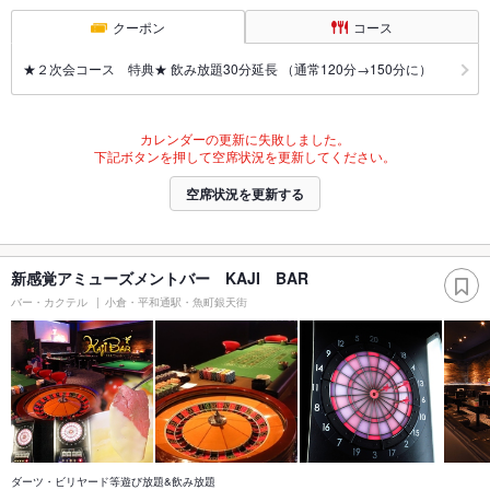
クーポン
コース
★２次会コース 特典★ 飲み放題30分延長 （通常120分→150分に）
カレンダーの更新に失敗しました。
下記ボタンを押して空席状況を更新してください。
空席状況を更新する
新感覚アミューズメントバー KAJI BAR
バー・カクテル
小倉・平和通駅・魚町銀天街
ダーツ・ビリヤード等遊び放題&飲み放題