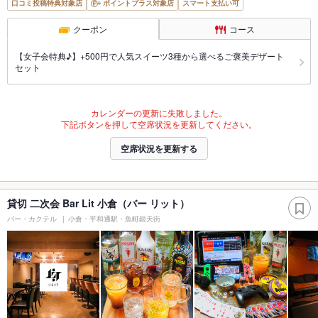
口コミ投稿特典対象店
ポイントプラス対象店
スマート支払い可
クーポン
コース
【女子会特典♪】+500円で人気スイーツ3種から選べるご褒美デザート
セット
カレンダーの更新に失敗しました。
下記ボタンを押して空席状況を更新してください。
空席状況を更新する
貸切 二次会 Bar Lit 小倉（バー リット）
バー・カクテル
小倉・平和通駅・魚町銀天街