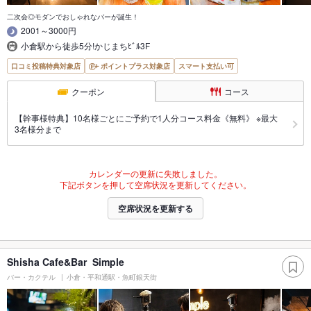
二次会◎モダンでおしゃれなバーが誕生！
2001～3000円
小倉駅から徒歩5分!かじまちﾋﾞﾙ3F
口コミ投稿特典対象店
ポイントプラス対象店
スマート支払い可
クーポン
コース
【幹事様特典】10名様ごとにご予約で1人分コース料金《無料》 ※最大
3名様分まで
カレンダーの更新に失敗しました。
下記ボタンを押して空席状況を更新してください。
空席状況を更新する
Shisha Cafe&Bar Simple
バー・カクテル
小倉・平和通駅・魚町銀天街