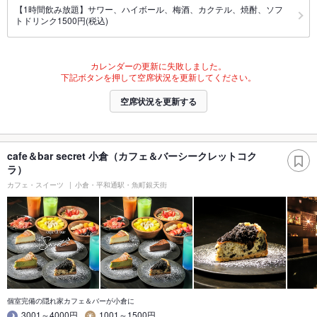
【1時間飲み放題】サワー、ハイボール、梅酒、カクテル、焼酎、ソフ
トドリンク1500円(税込)
カレンダーの更新に失敗しました。
下記ボタンを押して空席状況を更新してください。
空席状況を更新する
cafe＆bar secret 小倉（カフェ＆バーシークレットコク
ラ）
カフェ・スイーツ
小倉・平和通駅・魚町銀天街
個室完備の隠れ家カフェ＆バーが小倉に
3001～4000円
1001～1500円