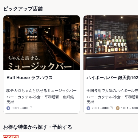
ピックアップ店舗
Ruff House ラフハウス
ハイボールバー 銀天街192
駅チカ◎ちゃんと話せるミュージックバー
全国各地で人気のハイボール
バー・カクテル/小倉・平和通駅・魚町銀
バー・カクテル/小倉・平和通
天街
天街
3001～4000円
2001～3000円
1001～150
お得な特集から探す・予約する