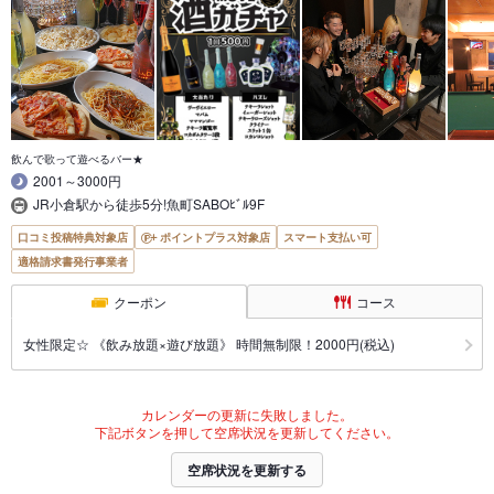
飲んで歌って遊べるバー★
2001～3000円
JR小倉駅から徒歩5分!魚町SABOﾋﾞﾙ9F
口コミ投稿特典対象店
ポイントプラス対象店
スマート支払い可
適格請求書発行事業者
クーポン
コース
女性限定☆ 《飲み放題×遊び放題》 時間無制限！2000円(税込)
カレンダーの更新に失敗しました。
下記ボタンを押して空席状況を更新してください。
空席状況を更新する