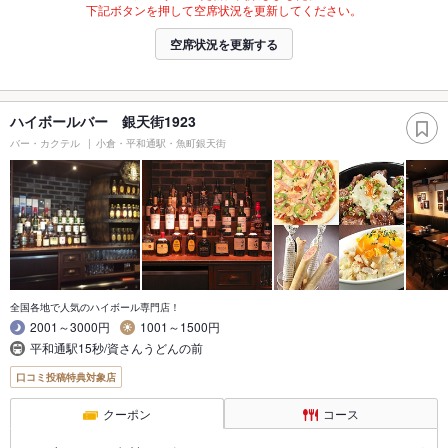
下記ボタンを押して空席状況を更新してください。
空席状況を更新する
ハイボールバー 銀天街1923
バー・カクテル
小倉・平和通駅・魚町銀天街
全国各地で人気のハイボール専門店！
2001～3000円
1001～1500円
平和通駅15秒/資さんうどんの前
口コミ投稿特典対象店
クーポン
コース