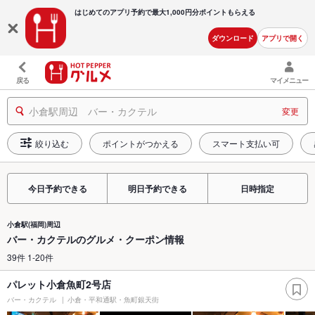
はじめてのアプリ予約で最大
1,000円分ポイントもらえる
ダウンロード
アプリで開く
戻る
マイメニュー
小倉駅周辺 バー・カクテル
変更
絞り込む
ポイントがつかえる
スマート支払い可
今日予約できる
明日予約できる
日時指定
小倉駅(福岡)周辺
バー・カクテルのグルメ・クーポン情報
39件 1-20件
パレット小倉魚町2号店
バー・カクテル
小倉・平和通駅・魚町銀天街