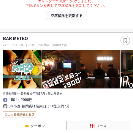
カレンダーの更新に失敗しました。
下記ボタンを押して空席状況を更新してください。
空席状況を更新する
BAR METEO
バー・カクテル
小倉・平和通駅・魚町銀天街
営業時間外も貸切宴会可能BAR！飲み放題有
1501～2000円
JR小倉(福岡)駅1階南口より徒歩約7分
口コミ投稿特典対象店
クーポン
コース