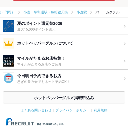
倉・門司）
小倉・平和通駅・魚町銀天街
小倉駅
バー・カクテル
夏のポイント還元祭2026
最大15,000ポイント還元
ホットペッパーグルメについて
マイルがたまるお店特集！
マイルがたまるお店をご紹介
今日明日予約できるお店
急ぎの飲み会でもネット予約OK！
ホットペッパーグルメ掲載申込み
よくある問い合わせ
プライバシーポリシー
利用規約
(C) Recruit Co., Ltd.