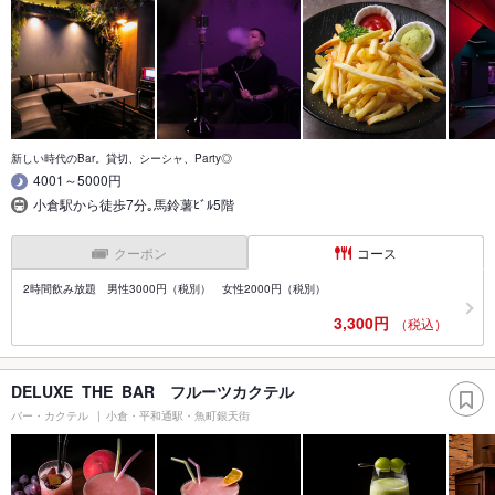
新しい時代のBar。貸切、シーシャ、Party◎
4001～5000円
小倉駅から徒歩7分｡馬鈴薯ﾋﾞﾙ5階
クーポン
コース
2時間飲み放題 男性3000円（税別） 女性2000円（税別）
3,300円
（税込）
DELUXE THE BAR フルーツカクテル
バー・カクテル
小倉・平和通駅・魚町銀天街