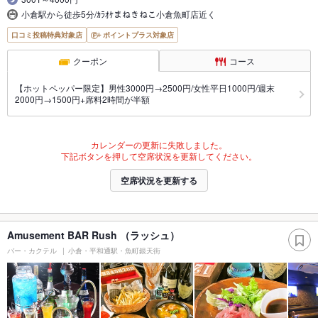
小倉駅から徒歩5分/ｶﾗｵｹまねきねこ小倉魚町店近く
口コミ投稿特典対象店
ポイントプラス対象店
クーポン
コース
【ホットペッパー限定】男性3000円→2500円/女性平日1000円/週末
2000円→1500円+席料2時間が半額
カレンダーの更新に失敗しました。
下記ボタンを押して空席状況を更新してください。
空席状況を更新する
Amusement BAR Rush （ラッシュ）
バー・カクテル
小倉・平和通駅・魚町銀天街