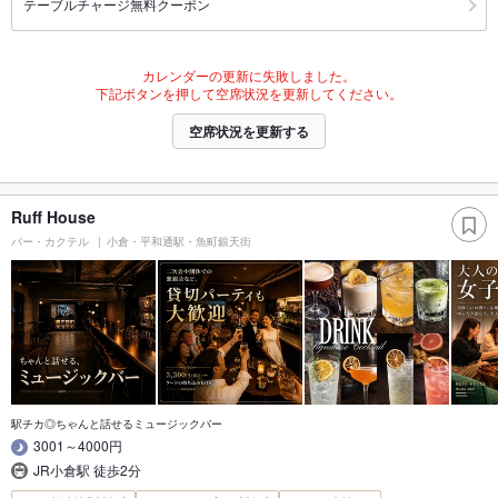
テーブルチャージ無料クーポン
カレンダーの更新に失敗しました。
下記ボタンを押して空席状況を更新してください。
空席状況を更新する
Ruff House
バー・カクテル
小倉・平和通駅・魚町銀天街
駅チカ◎ちゃんと話せるミュージックバー
3001～4000円
JR小倉駅 徒歩2分