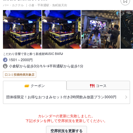
バー・カクテル
小倉・平和通駅・魚町銀天街
こだわり音響で音と酔う新感覚MUSIC BAR♪
1501～2000円
小倉駅から徒歩3分/ﾓﾉﾚｰﾙ平和通駅から徒歩1分
口コミ投稿特典対象店
クーポン
コース
団体様限定！お得なおつまみセット付き2時間飲み放題プラン3000円
カレンダーの更新に失敗しました。
下記ボタンを押して空席状況を更新してください。
空席状況を更新する