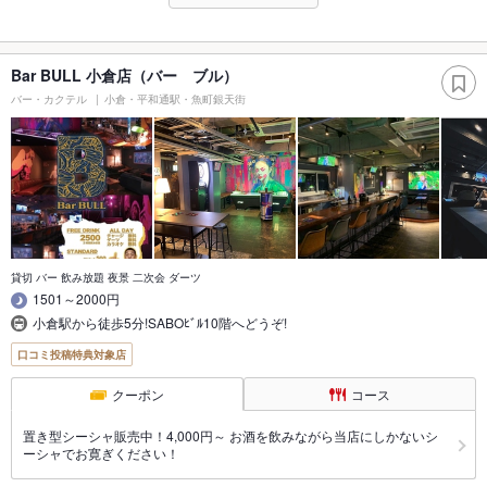
Bar BULL 小倉店（バー ブル）
バー・カクテル
小倉・平和通駅・魚町銀天街
貸切 バー 飲み放題 夜景 二次会 ダーツ
1501～2000円
小倉駅から徒歩5分!SABOﾋﾞﾙ10階へどうぞ!
口コミ投稿特典対象店
クーポン
コース
置き型シーシャ販売中！4,000円～ お酒を飲みながら当店にしかないシ
ーシャでお寛ぎください！