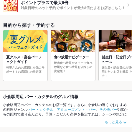
ポイントプラスで最大8倍
対象日時のネット予約でポイントが最大8倍たまるお店はこちら！
目的から探す・予約する
夏グルメ・宴会パーフ
食べ放題ナビゲーター
誕生日・記念日プ
ェクトガイド
ュース
焼肉食べ放題やスイーツ食べ
放題など食べ放題お店探しの
幹事さんのお店探しを強力サ
誕生日や記念日のお祝
決定版！
ポート！お店探しの決定版！
用したいお店を徹底リ
チ！
小倉駅周辺 バー・カクテルのグルメ情報
小倉駅周辺のバー・カクテルのお店一覧です。さらに小倉駅の近くでおすすめ
の料理ジャンル
バー・カクテル
、
アミューズメント・バー
、
その他バー
や駅か
らの距離で絞り込んだり、予算・こだわり条件を指定すれば、シーンや気分に
合ったお店がサクサク探せます。ホットペッパーグルメなら、お得なクーポン
もっと見る
はもちろん、こだわりメニューや季節のおすすめ料理など、お店の最新情報を
ご紹介しているので安心！24時間使える簡単便利なネット予約が使えるお店も