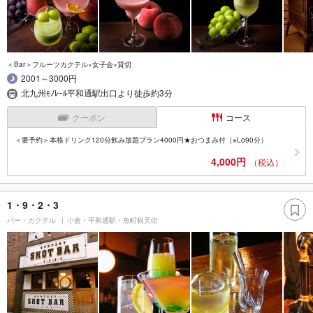
＜Bar＞フルーツカクテル×女子会×貸切
2001～3000円
北九州ﾓﾉﾚｰﾙ平和通駅出口より徒歩約3分
クーポン
コース
＜要予約＞本格ドリンク120分飲み放題プラン4000円★おつまみ付（※Lo90分）
4,000円
（税込）
1・9・2・3
バー・カクテル
小倉・平和通駅・魚町銀天街