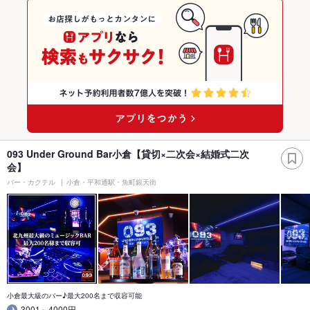
093 Under Ground Bar小倉【貸切×二次会×結婚式二次
会】
バー・カクテル
小倉・平和通駅・魚町銀天街
小倉最大級のバー♪最大200名まで収容可能
3001～4000円