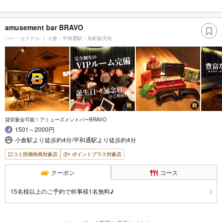
amusement bar BRAVO
バー・カクテル
小倉・平和通駅・魚町銀天街
貸切宴会可能！アミューズメントバーBRAVO
1501～2000円
小倉駅より徒歩約4分/平和通駅より徒歩約4分
口コミ投稿特典対象店
ポイントプラス対象店
クーポン
コース
15名様以上のご予約で幹事様1名無料♪