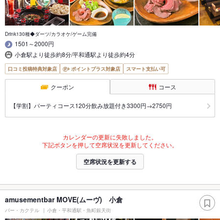
Drink130種◆ダーツ/カラオケ/ゲーム完備
1501～2000円
小倉駅より徒歩約8分/平和通駅より徒歩約4分
口コミ投稿特典対象店
ポイントプラス対象店
スマート支払い可
クーポン
コース
【学割】パーティコース120分飲み放題付き3300円→2750円
カレンダーの更新に失敗しました。
下記ボタンを押して空席状況を更新してください。
空席状況を更新する
amusementbar MOVE(ムーヴ) 小倉
バー・カクテル
小倉・平和通駅・魚町銀天街