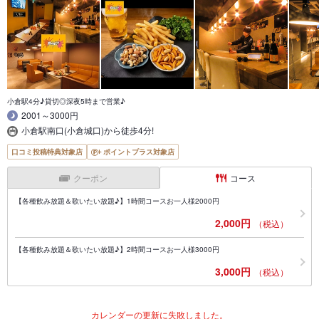
小倉駅4分♪貸切◎深夜5時まで営業♪
2001～3000円
小倉駅南口(小倉城口)から徒歩4分!
口コミ投稿特典対象店
ポイントプラス対象店
クーポン
コース
【各種飲み放題＆歌いたい放題♪】1時間コースお一人様2000円
2,000円
（税込）
【各種飲み放題＆歌いたい放題♪】2時間コースお一人様3000円
3,000円
（税込）
カレンダーの更新に失敗しました。