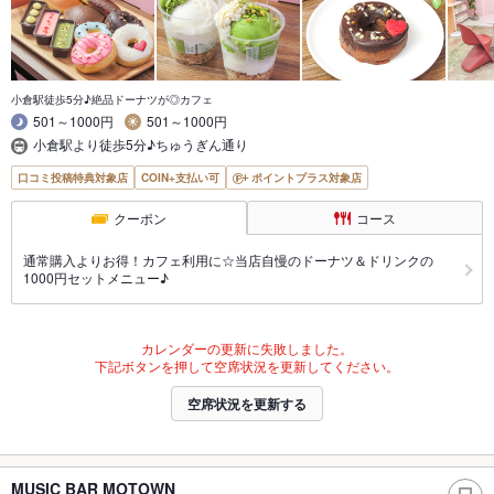
小倉駅徒歩5分♪絶品ドーナツが◎カフェ
501～1000円
501～1000円
小倉駅より徒歩5分♪ちゅうぎん通り
口コミ投稿特典対象店
COIN+支払い可
ポイントプラス対象店
クーポン
コース
通常購入よりお得！カフェ利用に☆当店自慢のドーナツ＆ドリンクの
1000円セットメニュー♪
カレンダーの更新に失敗しました。
下記ボタンを押して空席状況を更新してください。
空席状況を更新する
MUSIC BAR MOTOWN