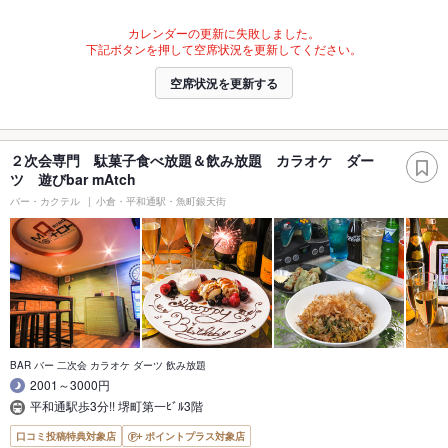
カレンダーの更新に失敗しました。
下記ボタンを押して空席状況を更新してください。
空席状況を更新する
２次会専門 駄菓子食べ放題＆飲み放題 カラオケ ダー
ツ 遊びbar mAtch
バー・カクテル
小倉・平和通駅・魚町銀天街
BAR バー 二次会 カラオケ ダーツ 飲み放題
2001～3000円
平和通駅歩3分!! 堺町第一ﾋﾞﾙ3階
口コミ投稿特典対象店
ポイントプラス対象店