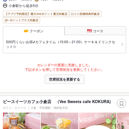
小倉駅から徒歩5分
【アプリ予約限定】最大350ポイント還元対象店
口コミ投稿特典対象店
ポイントプラス対象店
クーポン
コース
500円くらいお得♪カフェタイム（15:00～21:00）ケーキ＆ドリンクセ
ット☆
カレンダーの更新に失敗しました。
下記ボタンを押して空席状況を更新してください。
空席状況を更新する
ビースイーツカフェ小倉店 （Vee Sweets cafe KOKURA)
カフェ・スイーツ
小倉・平和通駅・魚町銀天街