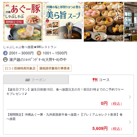
しゃぶしゃぶ食べ放題★MKレストラン
2001～3000円
1001～1500円
瀬戸越のｼｮｯﾋﾟﾝｸﾞﾓｰﾙ(大野ﾓｰﾙ)の中
口コミ投稿特典対象店
適格請求書発行事業者
クーポン
コース
【誕生日プラン】誕生日前後15日、食べ放題注文の方！前日21時までのご予約でケー
キプレゼント♪
0円
（税込）
【期間限定】沖縄あぐー豚・九州産国産牛食べ放題＋【プレミアムセレクト飲茶】食
べ放題
5,609円
（税込）