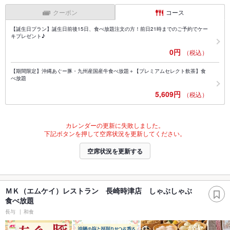
クーポン
コース
【誕生日プラン】誕生日前後15日、食べ放題注文の方！前日21時までのご予約でケー
キプレゼント♪
0円
（税込）
【期間限定】沖縄あぐー豚・九州産国産牛食べ放題＋【プレミアムセレクト飲茶】食
べ放題
5,609円
（税込）
カレンダーの更新に失敗しました。
下記ボタンを押して空席状況を更新してください。
空席状況を更新する
ＭＫ（エムケイ）レストラン 長崎時津店 しゃぶしゃぶ
食べ放題
長与
和食