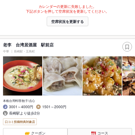
カレンダーの更新に失敗しました。
下記ボタンを押して空席状況を更新してください。
空席状況を更新する
老李 台湾居酒屋 駅前店
中華
長崎駅・五島町
本格台湾料理/餃子/点心
3001～4000円
1501～2000円
長崎駅より徒歩2分
口コミ投稿特典対象店
クーポン
コース