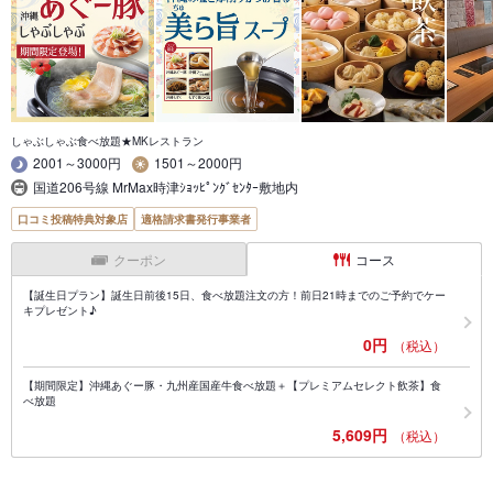
しゃぶしゃぶ食べ放題★MKレストラン
2001～3000円
1501～2000円
国道206号線 MrMax時津ｼｮｯﾋﾟﾝｸﾞｾﾝﾀｰ敷地内
口コミ投稿特典対象店
適格請求書発行事業者
クーポン
コース
【誕生日プラン】誕生日前後15日、食べ放題注文の方！前日21時までのご予約でケー
キプレゼント♪
0円
（税込）
【期間限定】沖縄あぐー豚・九州産国産牛食べ放題＋【プレミアムセレクト飲茶】食
べ放題
5,609円
（税込）