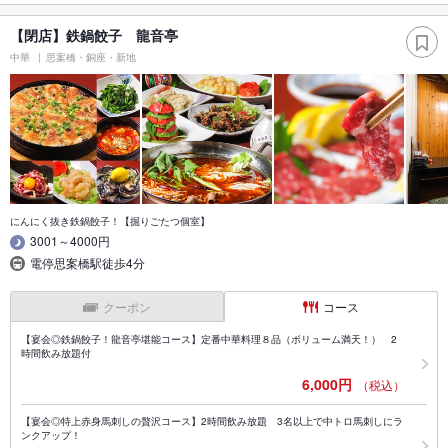
【閉店】鉄鍋餃子 龍音亭
中華
思案橋・銅座・新地
にんにく抜き鉄鍋餃子！【掘りごたつ個室】
3001～4000円
電停思案橋駅徒歩4分
クーポン
コース
【宴会◎鉄鍋餃子！龍音亭堪能コース】定番中華料理８品（ボリューム満天！） 2
時間飲み放題付
6,000円
（税込）
【宴会◎特上赤身馬刺しの贅沢コース】2時間飲み放題 3名以上で中トロ馬刺しにラ
ンクアップ！