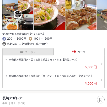
受け継がれる長崎伝統の【ちゃんぽん】
2001～3000円
1001～1500円
島鉄ﾌｪﾘｰ口之津港から車で10分
クーポン
コース
＜110分飲み放題付き＞舌もお腹も満足させてくれる【満足コース】
5,500円
＜110分飲み放題付き＞常連様の「食べたい」をひとつにまとめた【定番コース】
4,500円
長崎アザレア
中華
浦上・浜口町