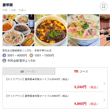
慶華園
中華
浜町・中通り
歴史ある眼鏡橋近くに佇む、本格中華のお店
3001～4000円
1001～1500円
市民会館電停より5分
クーポン
コース
【テイクアウト】慶華園★特製オードブル3240円（税込）
3,240円
（税込）
【テイクアウト】慶華園★特製オードブル4860円（税込）
4,860円
（税込）