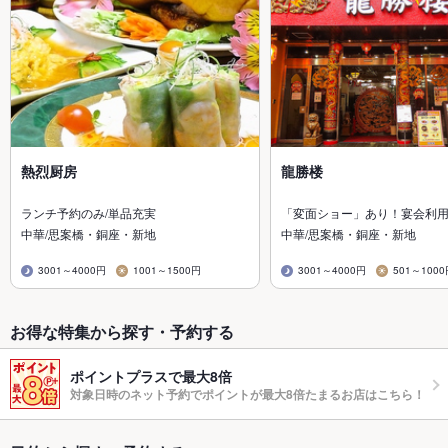
熱烈厨房
龍勝楼
ランチ予約のみ/単品充実
「変面ショー」あり！宴会利
中華/思案橋・銅座・新地
中華/思案橋・銅座・新地
3001～4000円
1001～1500円
3001～4000円
501～100
お得な特集から探す・予約する
ポイントプラスで最大8倍
対象日時のネット予約でポイントが最大8倍たまるお店はこちら！