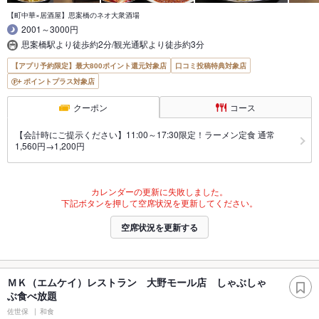
【町中華×居酒屋】思案橋のネオ大衆酒場
2001～3000円
思案橋駅より徒歩約2分/観光通駅より徒歩約3分
【アプリ予約限定】最大800ポイント還元対象店
口コミ投稿特典対象店
ポイントプラス対象店
クーポン
コース
【会計時にご提示ください】11:00～17:30限定！ラーメン定食 通常
1,560円→1,200円
カレンダーの更新に失敗しました。
下記ボタンを押して空席状況を更新してください。
空席状況を更新する
ＭＫ（エムケイ）レストラン 大野モール店 しゃぶしゃ
ぶ食べ放題
佐世保
和食