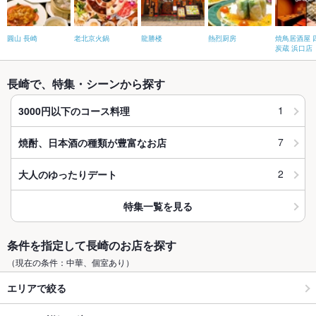
圓山 長崎
老北京火鍋
龍勝楼
熱烈厨房
焼鳥居酒屋 
炭蔵 浜口店
長崎で、特集・シーンから探す
1
3000円以下のコース料理
7
焼酎、日本酒の種類が豊富なお店
2
大人のゆったりデート
特集一覧を見る
条件を指定して長崎のお店を探す
（現在の条件：中華、個室あり）
エリアで絞る