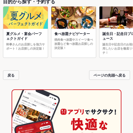
目的から探す・予約する
夏グルメ・宴会パーフ
食べ放題ナビゲーター
誕生日・記念日プ
ェクトガイド
ュース
焼肉食べ放題やスイーツ食べ
放題など食べ放題お店探しの
幹事さんのお店探しを強力サ
誕生日や記念日のお祝
決定版！
ポート！お店探しの決定版！
用したいお店を徹底リ
チ！
戻る
ページの先頭へ戻る