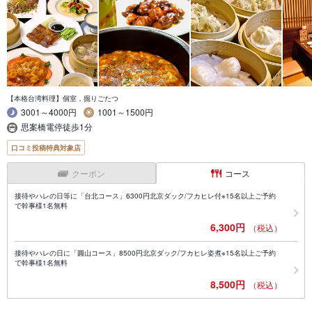
【本格台湾料理】個室，掘りごたつ
3001～4000円
1001～1500円
思案橋電停徒歩1分
口コミ投稿特典対象店
クーポン
コース
接待やハレの日等に「台北コース」6300円北京ダック/フカヒレ付※15名以上ご予約
で幹事様1名無料
6,300円
（税込）
接待やハレの日に「圓山コース」8500円北京ダック/フカヒレ姿煮※15名以上ご予約
で幹事様1名無料
8,500円
（税込）