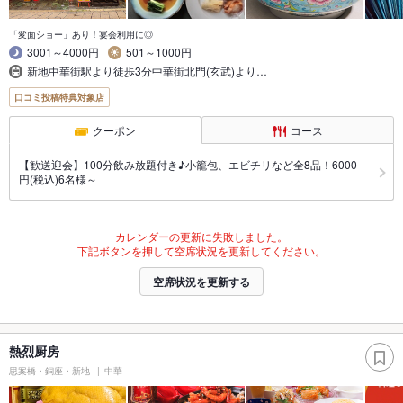
「変面ショー」あり！宴会利用に◎
3001～4000円
501～1000円
新地中華街駅より徒歩3分中華街北門(玄武)より…
口コミ投稿特典対象店
クーポン
コース
【歓送迎会】100分飲み放題付き♪小籠包、エビチリなど全8品！6000
円(税込)6名様～
カレンダーの更新に失敗しました。
下記ボタンを押して空席状況を更新してください。
空席状況を更新する
熱烈厨房
思案橋・銅座・新地
中華