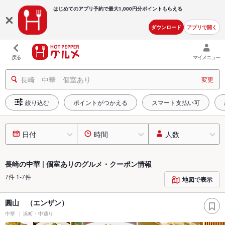
はじめてのアプリ予約で最大
1,000円分ポイントもらえる
ダウンロード
アプリで開く
戻る
マイメニュー
長崎 中華 個室あり
変更
絞り込む
ポイントがつかえる
スマート支払い可
日付
時間
人数
長崎の中華 | 個室ありのグルメ・クーポン情報
7件 1-7件
地図で表示
圓山 （エンザン）
中華
浜町・中通り