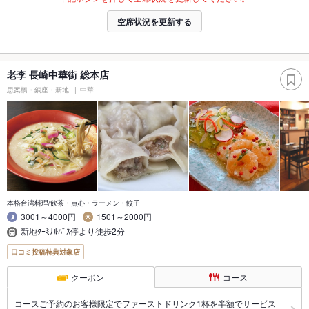
空席状況を更新する
老李 長崎中華街 総本店
思案橋・銅座・新地
中華
本格台湾料理/飲茶・点心・ラーメン・餃子
3001～4000円
1501～2000円
新地ﾀｰﾐﾅﾙﾊﾞｽ停より徒歩2分
口コミ投稿特典対象店
クーポン
コース
コースご予約のお客様限定でファーストドリンク1杯を半額でサービス