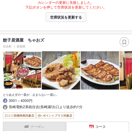
カレンダーの更新に失敗しました。
下記ボタンを押して空席状況を更新してください。
空席状況を更新する
餃子居酒屋 ちゃおズ
住吉町
居酒屋
とりあえずの一皿が、止まらない一皿に。
3001～4000円
長崎電軌2系統住吉(長崎)駅出口より徒歩約1分
口コミ投稿特典対象店
ポイントプラス対象店
クーポン
コース