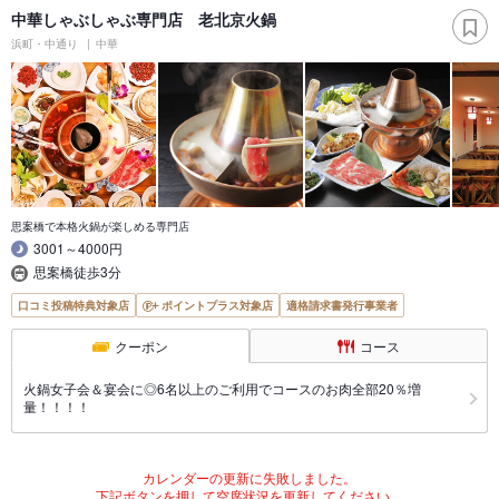
中華しゃぶしゃぶ専門店 老北京火鍋
浜町・中通り
中華
思案橋で本格火鍋が楽しめる専門店
3001～4000円
思案橋徒歩3分
口コミ投稿特典対象店
ポイントプラス対象店
適格請求書発行事業者
クーポン
コース
火鍋女子会＆宴会に◎6名以上のご利用でコースのお肉全部20％増
量！！！！
カレンダーの更新に失敗しました。
下記ボタンを押して空席状況を更新してください。