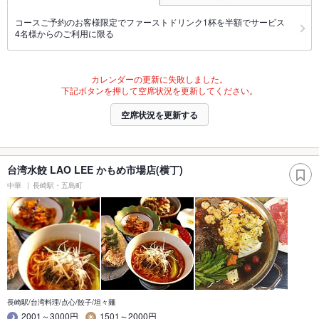
コースご予約のお客様限定でファーストドリンク1杯を半額でサービス
4名様からのご利用に限る
カレンダーの更新に失敗しました。
下記ボタンを押して空席状況を更新してください。
空席状況を更新する
台湾水餃 LAO LEE かもめ市場店(横丁)
中華
長崎駅・五島町
長崎駅/台湾料理/点心/餃子/坦々麺
2001～3000円
1501～2000円