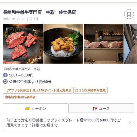
長崎和牛雌牛専門店 牛彩 佐世保店
焼肉・ホルモン
佐世保
長崎和牛雌牛専門店 牛彩
5001～6000円
佐世保中央駅より徒歩5分
【アプリ予約限定】最大350ポイント還元対象店
口コミ投稿特典対象店
適格請求書発行事業者
クーポン
コース
前日まで対応可◎誕生日サプライズプレート通常1500円を800円でご
用意できます！詳細はお店まで