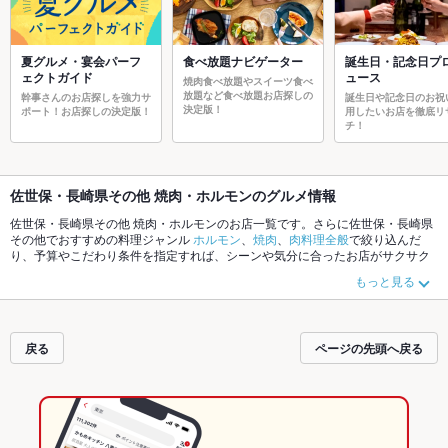
夏グルメ・宴会パーフ
食べ放題ナビゲーター
誕生日・記念日プ
ェクトガイド
ュース
焼肉食べ放題やスイーツ食べ
放題など食べ放題お店探しの
幹事さんのお店探しを強力サ
誕生日や記念日のお祝
決定版！
ポート！お店探しの決定版！
用したいお店を徹底リ
チ！
佐世保・長崎県その他 焼肉・ホルモンのグルメ情報
佐世保・長崎県その他 焼肉・ホルモンのお店一覧です。さらに佐世保・長崎県
その他でおすすめの料理ジャンル
ホルモン
、
焼肉
、
肉料理全般
で絞り込んだ
り、予算やこだわり条件を指定すれば、シーンや気分に合ったお店がサクサク
探せます。ホットペッパーグルメなら、お得なクーポンはもちろん、こだわり
もっと見る
メニュー
炭火焼
、
牛タン
や季節のおすすめ料理など、お店の最新情報をご紹介
しているので安心！24時間使える簡単便利なネット予約が使えるお店も拡大中
です。友達どうしの飲み会にも、会社の宴会にも、デートやパーティーにもお
得に便利にホットペッパーグルメをご利用ください。
戻る
ページの先頭へ戻る