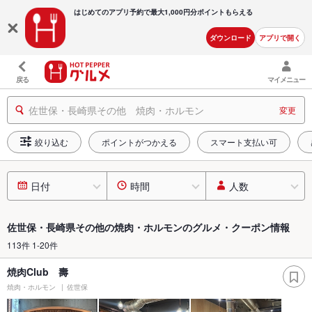
はじめてのアプリ予約で最大
1,000円分ポイントもらえる
ダウンロード
アプリで開く
戻る
マイメニュー
佐世保・長崎県その他 焼肉・ホルモン
変更
絞り込む
ポイントがつかえる
スマート支払い可
日付
時間
人数
佐世保・長崎県その他の焼肉・ホルモンのグルメ・クーポン情報
113件 1-20件
焼肉Club 壽
焼肉・ホルモン
佐世保