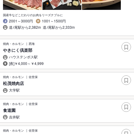
国産牛などこだわりのお肉をリーズナブルに
2001～3000円
1001～1500円
道ﾉ尾駅から2,382m 道ﾉ尾駅から2,333m
焼肉・ホルモン
西海
やきにく倶楽部
ハウステンボス駅
[夜]￥4,000～￥4,999
焼肉・ホルモン
佐世保
松茂焼肉店
大学駅
焼肉・ホルモン
佐世保
食道園
吉井駅
焼肉・ホルモン
佐世保