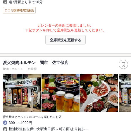
道ﾉ尾駅より車で10分
口コミ投稿特典対象店
カレンダーの更新に失敗しました。
下記ボタンを押して空席状況を更新してください。
空席状況を更新する
炭火焼肉ホルモン 闇市 佐世保店
焼肉・ホルモン
佐世保
炭火焼肉とホルモンのコースを楽しめるお店
3001～4000円
松浦鉄道佐世保中央駅出口(四ヶ町方面)より徒歩…