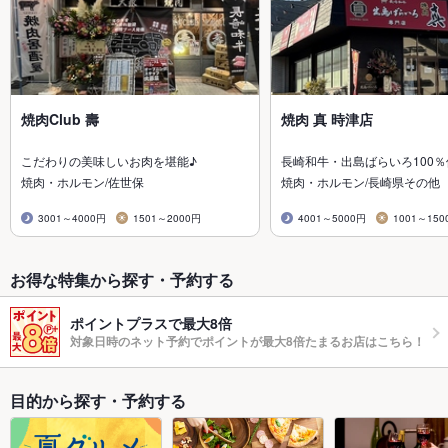
焼肉Club 壽
焼肉 真 時津店
こだわりの美味しいお肉を堪能♪
長崎和牛・出島ばらいろ100％
焼肉・ホルモン/佐世保
焼肉・ホルモン/長崎県その他
3001～4000円
1501～2000円
4001～5000円
1001～150
お得な特集から探す・予約する
ポイントプラスで最大8倍
対象日時のネット予約でポイントが最大8倍たまるお店はこちら！
目的から探す・予約する