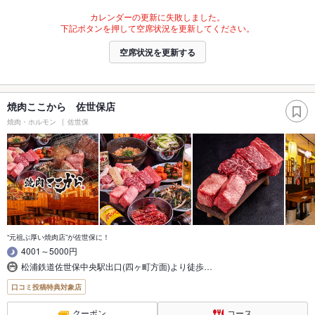
カレンダーの更新に失敗しました。
下記ボタンを押して空席状況を更新してください。
空席状況を更新する
焼肉ここから 佐世保店
焼肉・ホルモン
佐世保
“元祖ぶ厚い焼肉店”が佐世保に！
4001～5000円
松浦鉄道佐世保中央駅出口(四ヶ町方面)より徒歩…
口コミ投稿特典対象店
クーポン
コース