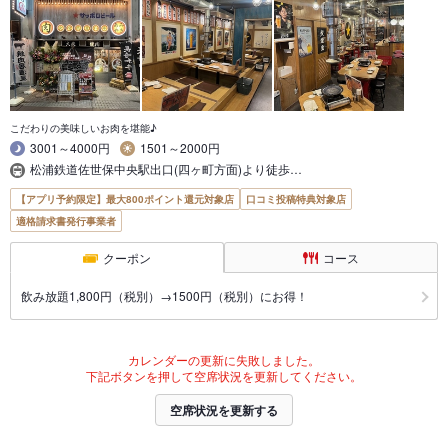
こだわりの美味しいお肉を堪能♪
3001～4000円
1501～2000円
松浦鉄道佐世保中央駅出口(四ヶ町方面)より徒歩…
【アプリ予約限定】最大800ポイント還元対象店
口コミ投稿特典対象店
適格請求書発行事業者
クーポン
コース
飲み放題1,800円（税別）→1500円（税別）にお得！
カレンダーの更新に失敗しました。
下記ボタンを押して空席状況を更新してください。
空席状況を更新する