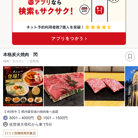
本格炭火焼肉 閃
焼肉・ホルモン
佐世保
【 A5和牛 】県内最安値の焼肉食べ放題
3001～4000円
1001～1500円
佐世保大塔ICから車で5分
口コミ投稿特典対象店