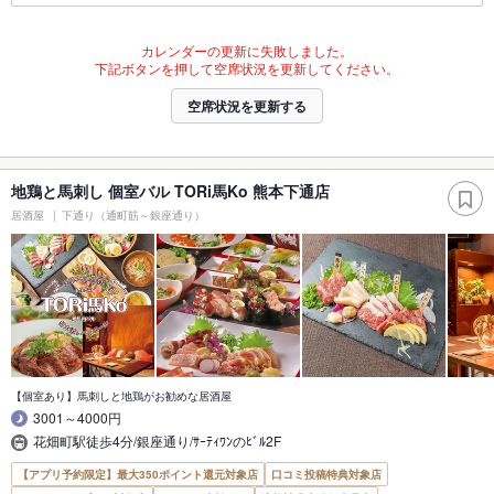
カレンダーの更新に失敗しました。
下記ボタンを押して空席状況を更新してください。
空席状況を更新する
地鶏と馬刺し 個室バル TORi馬Ko 熊本下通店
居酒屋
下通り（通町筋～銀座通り）
【個室あり】馬刺しと地鶏がお勧めな居酒屋
3001～4000円
花畑町駅徒歩4分/銀座通り/ｻｰﾃｨﾜﾝのﾋﾞﾙ2F
【アプリ予約限定】最大350ポイント還元対象店
口コミ投稿特典対象店