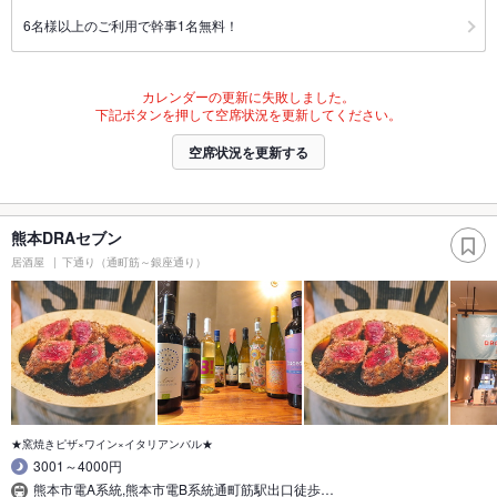
6名様以上のご利用で幹事1名無料！
カレンダーの更新に失敗しました。
下記ボタンを押して空席状況を更新してください。
空席状況を更新する
熊本DRAセブン
居酒屋
下通り（通町筋～銀座通り）
★窯焼きピザ×ワイン×イタリアンバル★
3001～4000円
熊本市電A系統,熊本市電B系統通町筋駅出口徒歩…