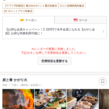
【アプリ予約限定】最大800ポイント還元対象店
口コミ投稿特典対象店
ポイントプラス対象店
クーポン
コース
【お得な会員キャンペーン！】220円で永年会員になれる【おやじ会
員】お得な特典利用可能に！
カレンダーの更新に失敗しました。
下記ボタンを押して空席状況を更新してください。
空席状況を更新する
炭と肴 かがり火
和食
下通り（通町筋～銀座通り）