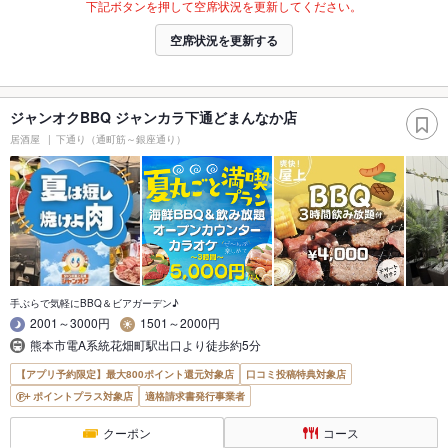
下記ボタンを押して空席状況を更新してください。
空席状況を更新する
ジャンオクBBQ ジャンカラ下通どまんなか店
居酒屋
下通り（通町筋～銀座通り）
手ぶらで気軽にBBQ＆ビアガーデン♪
2001～3000円
1501～2000円
熊本市電A系統花畑町駅出口より徒歩約5分
【アプリ予約限定】最大800ポイント還元対象店
口コミ投稿特典対象店
ポイントプラス対象店
適格請求書発行事業者
クーポン
コース