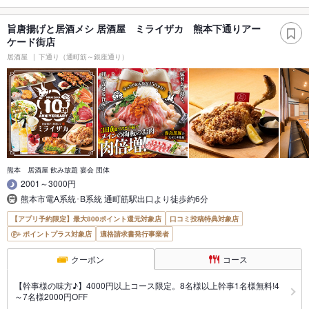
旨唐揚げと居酒メシ 居酒屋 ミライザカ 熊本下通りアー
ケード街店
居酒屋
下通り（通町筋～銀座通り）
熊本 居酒屋 飲み放題 宴会 団体
2001～3000円
熊本市電A系統･B系統 通町筋駅出口より徒歩約6分
【アプリ予約限定】最大800ポイント還元対象店
口コミ投稿特典対象店
ポイントプラス対象店
適格請求書発行事業者
クーポン
コース
【幹事様の味方♪】4000円以上コース限定。8名様以上幹事1名様無料!4
～7名様2000円OFF