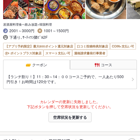
居酒屋料理食べ飲み放題×韓国料理
2001～3000円
1001～1500円
下通り､ｻｰﾃｨﾜﾝ隣ﾋﾞﾙ2F
【アプリ予約限定】最大800ポイント還元対象店
口コミ投稿特典対象店
COIN+支払い可
ポイントプラス対象店
スマート支払い可
適格請求書発行事業者
クーポン
コース
【ランチ割り！】11：30～14：００コースご予約で、一人あたり500
円引き！お時間は120分です。
カレンダーの更新に失敗しました。
下記ボタンを押して空席状況を更新してください。
空席状況を更新する