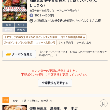
酒庭菜園 獅子まる 熊本（しゅていさいえん
ししまる）
地元の食材を使用したコースは4000円から！
3001～4000円
水道町駅から徒歩5分｡歩町通りｽﾀﾝﾄﾞおやまさん横
個室
カード
禁煙席
喫煙席
【アプリ予約限定】最大800ポイント還元対象店
口コミ投稿特典対象店
ポイントプラス対象店
スマート支払い可
ネット予約可
クーポンあり
【ハッピーアワーコース♪】17時からのご予約でコース料金が
クーポンを見る
500円OFFに！！
カレンダーの更新に失敗しました。
下記ボタンを押して空席状況を更新してください。
空席状況を更新する
PR
和食
下通り（通町筋～銀座通り）
焼鳥居酒屋 鳥基地 平 本店