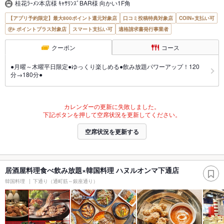
桂花ﾗｰﾒﾝ本店様 ｷｬｻﾘﾝｽﾞBAR様 向かい1F角
【アプリ予約限定】最大800ポイント還元対象店
口コミ投稿特典対象店
COIN+支払い可
ポイントプラス対象店
スマート支払い可
適格請求書発行事業者
クーポン
コース
●月曜～木曜平日限定●ゆっくり楽しめる●飲み放題パワーアップ！120
分→180分●
カレンダーの更新に失敗しました。
下記ボタンを押して空席状況を更新してください。
空席状況を更新する
居酒屋料理食べ飲み放題×韓国料理 ハヌルオンマ下通店
韓国料理
下通り（通町筋～銀座通り）