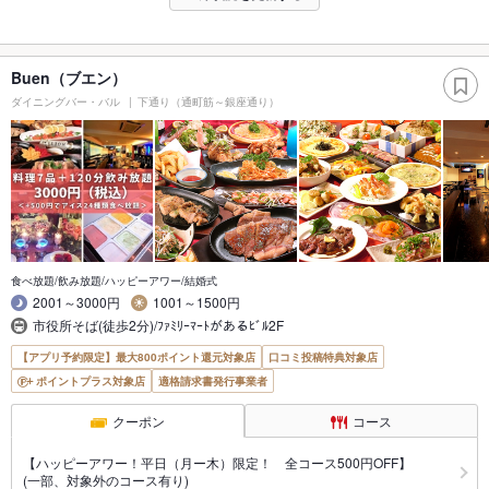
Buen（ブエン）
ダイニングバー・バル
下通り（通町筋～銀座通り）
食べ放題/飲み放題/ハッピーアワー/結婚式
2001～3000円
1001～1500円
市役所そば(徒歩2分)/ﾌｧﾐﾘｰﾏｰﾄがあるﾋﾞﾙ2F
【アプリ予約限定】最大800ポイント還元対象店
口コミ投稿特典対象店
ポイントプラス対象店
適格請求書発行事業者
クーポン
コース
【ハッピーアワー！平日（月ー木）限定！ 全コース500円OFF】
(一部、対象外のコース有り)