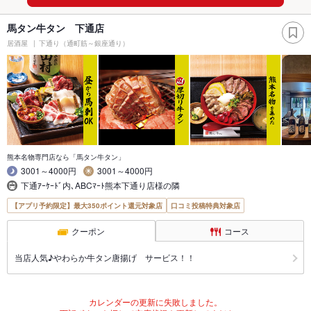
馬タン牛タン 下通店
居酒屋
下通り（通町筋～銀座通り）
熊本名物専門店なら「馬タン牛タン」
3001～4000円
3001～4000円
下通ｱｰｹｰﾄﾞ内､ABCﾏｰﾄ熊本下通り店様の隣
【アプリ予約限定】最大350ポイント還元対象店
口コミ投稿特典対象店
クーポン
コース
当店人気♪やわらか牛タン唐揚げ サービス！！
カレンダーの更新に失敗しました。