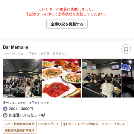
カレンダーの更新に失敗しました。
下記ボタンを押して空席状況を更新してください。
空席状況を更新する
Bar Memoire
バー・カクテル
下通り（通町筋～銀座通り）
夜カフェ、2次会、女子会おすすめ！
2001～3000円
銀座通りから徒歩30秒!
口コミ投稿特典対象店
COIN+支払い可
ポイントプラス対象店
スマート支払い可
適格請求書発行事業者