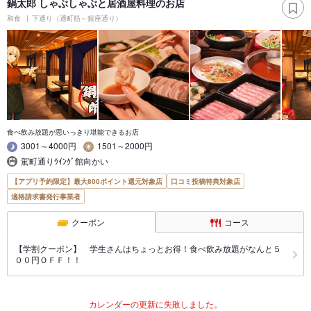
鍋太郎 しゃぶしゃぶと居酒屋料理のお店
和食
下通り（通町筋～銀座通り）
食べ飲み放題が思いっきり堪能できるお店
3001～4000円
1501～2000円
駕町通りｳｲﾝｸﾞ館向かい
【アプリ予約限定】最大800ポイント還元対象店
口コミ投稿特典対象店
適格請求書発行事業者
クーポン
コース
【学割クーポン】 学生さんはちょっとお得！食べ飲み放題がなんと５
００円ＯＦＦ！！
カレンダーの更新に失敗しました。