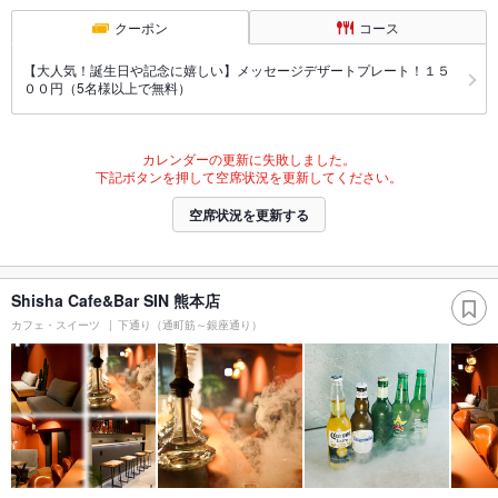
クーポン
コース
【大人気！誕生日や記念に嬉しい】メッセージデザートプレート！１５
００円（5名様以上で無料）
カレンダーの更新に失敗しました。
下記ボタンを押して空席状況を更新してください。
空席状況を更新する
Shisha Cafe&Bar SIN 熊本店
カフェ・スイーツ
下通り（通町筋～銀座通り）