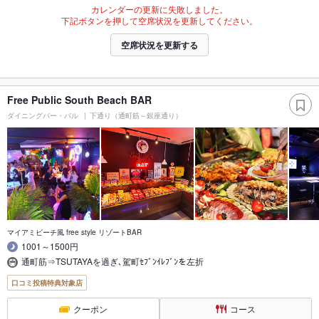
カレンダーの更新に失敗しました。
下記ボタンを押して空席状況を更新してください。
空席状況を更新する
Free Public South Beach BAR
ダイニングバー・バル
下通り（通町筋～銀座通り）
マイアミビーチ風 free style リゾートBAR
1001～1500円
通町筋⇒TSUTAYAを過ぎ､駕町ｾﾌﾞﾝｲﾚﾌﾞﾝを左折
口コミ投稿特典対象店
クーポン
コース