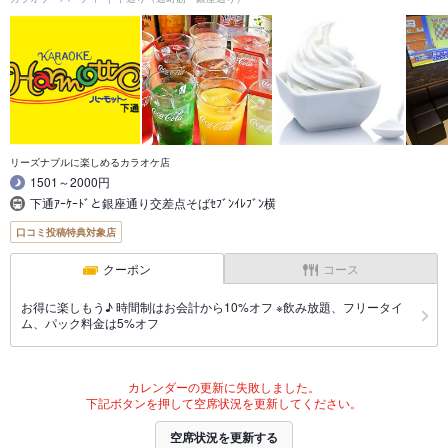
リーズナブルに楽しめるカラオケ店
1501～2000円
下通ｱｰｹｰﾄﾞと銀座通り交差点そばｾﾌﾞﾝｲﾚﾌﾞﾝ横
口コミ投稿特典対象店
クーポン
コース
お得に楽しもう♪ 時間制はお会計から10%オフ ※飲み放題、フリータイ
ム、パック料金は5%オフ
カレンダーの更新に失敗しました。
下記ボタンを押して空席状況を更新してください。
空席状況を更新する