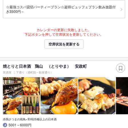
☆最強コスパ貸切パーティープラン☆超得ビュッフェプラン飲み放題付
き3500円～
カレンダーの更新に失敗しました。
下記ボタンを押して空席状況を更新してください。
空席状況を更新する
焼とりと日本酒 鶏山 （とりやま） 安政町
居酒屋
下通り（通町筋～銀座通り）
赤鶏さつまの焼鳥×常時25種以上の日本酒
5001～6000円