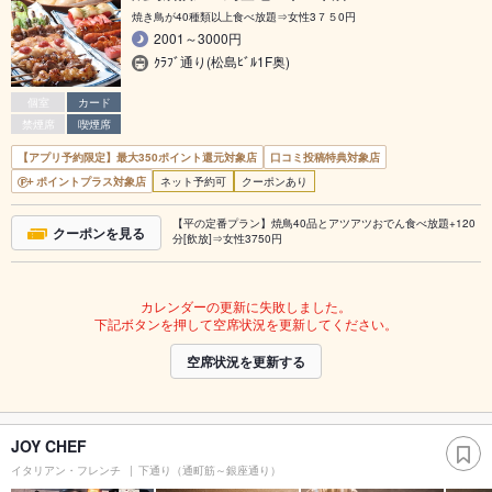
焼き鳥が40種類以上食べ放題⇒女性3７５0円
2001～3000円
ｸﾗﾌﾞ通り(松島ﾋﾞﾙ1F奥)
個室
カード
禁煙席
喫煙席
【アプリ予約限定】最大350ポイント還元対象店
口コミ投稿特典対象店
ポイントプラス対象店
ネット予約可
クーポンあり
【平の定番プラン】焼鳥40品とアツアツおでん食べ放題+120
クーポンを見る
分[飲放]⇒女性3750円
カレンダーの更新に失敗しました。
下記ボタンを押して空席状況を更新してください。
空席状況を更新する
JOY CHEF
イタリアン・フレンチ
下通り（通町筋～銀座通り）