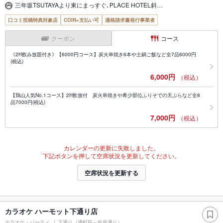
三年坂TSUTAYAより東にまっすぐ､PLACE HOTEL斜…
口コミ投稿特典対象店
COIN+支払い可
適格請求書発行事業者
クーポン
コース
《2H飲み放題付き》【6000円コース】炭火串焼き6本や土鍋ご飯など全7品6000円
(税込)
6,000円
（税込）
【鶏山人気No.1コース】2H飲放付 炭火串焼きや希少部位ふりそでの天ぷらなど全8
品7000円(税込)
7,000円
（税込）
カレンダーの更新に失敗しました。
下記ボタンを押して空席状況を更新してください。
空席状況を更新する
カラオケ ハーモット下通り店
カラオケ・パーティ
下通り（通町筋～銀座通り）