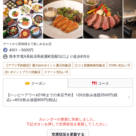
デートから団体様まで楽しめるお店
4001～5000円
熊本市電A系統,B系統通町筋駅出口より徒歩約5分
【アプリ予約限定】最大800ポイント還元対象店
口コミ投稿特典対象店
COIN+支払い可
ポイントプラス対象店
スマート支払い可
クーポン
コース
【ハッピーアワー♪21時までの来店予約】 120分飲み放題2500円(税
込)→60分飲み放題800円(税込)
カレンダーの更新に失敗しました。
下記ボタンを押して空席状況を更新してください。
空席状況を更新する