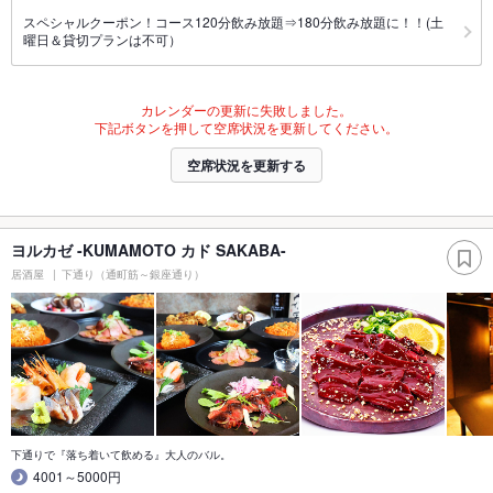
スペシャルクーポン！コース120分飲み放題⇒180分飲み放題に！！(土
曜日＆貸切プランは不可）
カレンダーの更新に失敗しました。
下記ボタンを押して空席状況を更新してください。
空席状況を更新する
ヨルカゼ -KUMAMOTO カド SAKABA-
居酒屋
下通り（通町筋～銀座通り）
下通りで『落ち着いて飲める』大人のバル。
4001～5000円