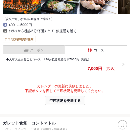
【炭火で愉しむ逸品×焼き鳥に舌鼓！】
4001～5000円
ｻｸﾗﾏﾁから徒歩5分/下通ｱｰｹｰﾄﾞ 銀座通り近く
口コミ投稿特典対象店
クーポン
コース
◆天草大王まるごとコース 120分飲み放題付き7000円（税込）
7,000円
（税込）
カレンダーの更新に失敗しました。
下記ボタンを押して空席状況を更新してください。
空席状況を更新する
ガレット食堂 コントマトル
カフェ・スイーツ
下通り（通町筋～銀座通り）