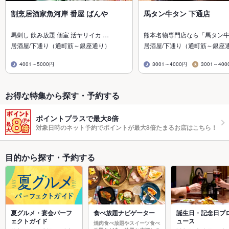
割烹居酒家魚河岸 番屋 ばんや
馬タン牛タン 下通店
馬刺し 飲み放題 個室 活ヤリイカ …
熊本名物専門店なら「馬タン
居酒屋/下通り（通町筋～銀座通り）
居酒屋/下通り（通町筋～銀座
4001～5000円
3001～4000円
3001～400
お得な特集から探す・予約する
ポイントプラスで最大8倍
対象日時のネット予約でポイントが最大8倍たまるお店はこちら！
目的から探す・予約する
夏グルメ・宴会パーフ
食べ放題ナビゲーター
誕生日・記念日プ
ェクトガイド
ュース
焼肉食べ放題やスイーツ食べ