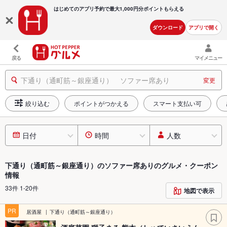
はじめてのアプリ予約で最大
1,000円分ポイントもらえる
ダウンロード
アプリで開く
戻る
マイメニュー
下通り（通町筋～銀座通り） ソファー席あり
変更
絞り込む
ポイントがつかえる
スマート支払い可
日付
時間
人数
下通り（通町筋～銀座通り）のソファー席ありのグルメ・クーポン
情報
33件 1-20件
地図で表示
PR
居酒屋
下通り（通町筋～銀座通り）