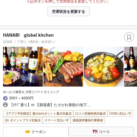
下記ボタンを押して空席状況を更新してください。
空席状況を更新する
HANABI global kitchen
居酒屋
下通り（通町筋～銀座通り）
ゆったり個室＆.大型リゾートダイニング
3001～4000円
【ｸﾗﾌﾞ通り】or 【酒場通】たそがれ東館の地下…
【アプリ予約限定】最大800ポイント還元対象店
口コミ投稿特典対象店
COIN+支払い可
ポイントプラス対象店
スマート支払い可
適格請求書発行事業者
クーポン
コース