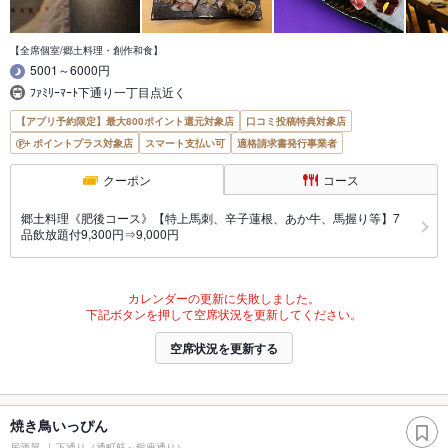
【全席個室/郷土料理・創作和食】
5001～6000円
ﾌｧﾐﾘｰﾏｰﾄ下通り一丁目点近く
【アプリ予約限定】最大800ポイント還元対象店
口コミ投稿特典対象店
ポイントプラス対象店
スマート支払い可
適格請求書発行事業者
クーポン
コース
郷土料理《肥後コース》【特上馬刺、辛子蓮根、あか牛、馬握り等】7
品飲放題付9,300円⇒9,000円
カレンダーの更新に失敗しました。
下記ボタンを押して空席状況を更新してください。
空席状況を更新する
焼き鳥いっぴん
居酒屋
下通り（通町筋～銀座通り）