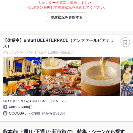
カレンダーの更新に失敗しました。
下記ボタンを押して空席状況を更新してください。
空席状況を更新する
【休業中】unfurl BEERTERRACE（アンファールビアテラ
ス）
ダイニングバー・バル
下通り（通町筋～銀座通り）
5月11日OPEN予定★COCOSA5F ビアガーデン
4001～5000円
COCOSA5Fﾃﾗｽ/通町筋から徒歩3分
熊本市(上通り･下通り･新市街)で、特集・シーンから探す