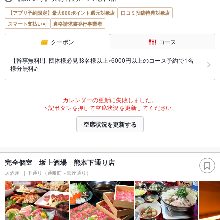
【アプリ予約限定】最大800ポイント還元対象店
口コミ投稿特典対象店
スマート支払い可
適格請求書発行事業者
クーポン
コース
【幹事無料!!】団体様必見!!8名様以上×6000円以上のコース予約で1名
様分無料♪
カレンダーの更新に失敗しました。
下記ボタンを押して空席状況を更新してください。
空席状況を更新する
完全個室 坂上酒場 熊本下通り店
居酒屋
下通り（通町筋～銀座通り）