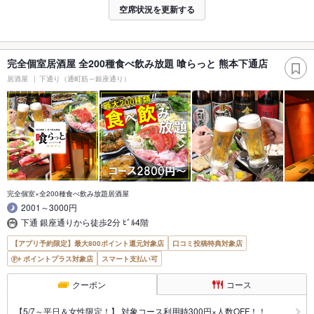
空席状況を更新する
完全個室居酒屋 全200種食べ飲み放題 喰らっと 熊本下通店
居酒屋
下通り（通町筋～銀座通り）
完全個室×全200種食べ飲み放題居酒屋
2001～3000円
下通 銀座通りから徒歩2分 ﾋﾞﾙ4階
【アプリ予約限定】最大800ポイント還元対象店
口コミ投稿特典対象店
ポイントプラス対象店
スマート支払い可
クーポン
コース
【5/7～平日＆女性限定！】 対象コース利用時300円×人数OFF！！