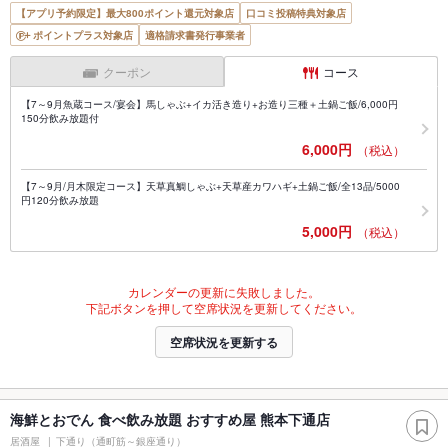
【アプリ予約限定】最大800ポイント還元対象店
口コミ投稿特典対象店
ポイントプラス対象店
適格請求書発行事業者
クーポン
コース
【7～9月魚蔵コース/宴会】馬しゃぶ+イカ活き造り+お造り三種＋土鍋ご飯/6,000円
150分飲み放題付
6,000円
（税込）
【7～9月/月木限定コース】天草真鯛しゃぶ+天草産カワハギ+土鍋ご飯/全13品/5000
円120分飲み放題
5,000円
（税込）
カレンダーの更新に失敗しました。
下記ボタンを押して空席状況を更新してください。
空席状況を更新する
海鮮とおでん 食べ飲み放題 おすすめ屋 熊本下通店
居酒屋
下通り（通町筋～銀座通り）