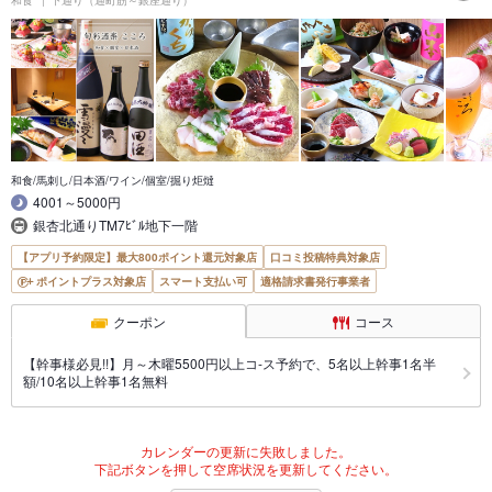
和食/馬刺し/日本酒/ワイン/個室/掘り炬燵
4001～5000円
銀杏北通りTM7ﾋﾞﾙ地下一階
【アプリ予約限定】最大800ポイント還元対象店
口コミ投稿特典対象店
ポイントプラス対象店
スマート支払い可
適格請求書発行事業者
クーポン
コース
【幹事様必見!!】月～木曜5500円以上コ-ス予約で、5名以上幹事1名半
額/10名以上幹事1名無料
カレンダーの更新に失敗しました。
下記ボタンを押して空席状況を更新してください。