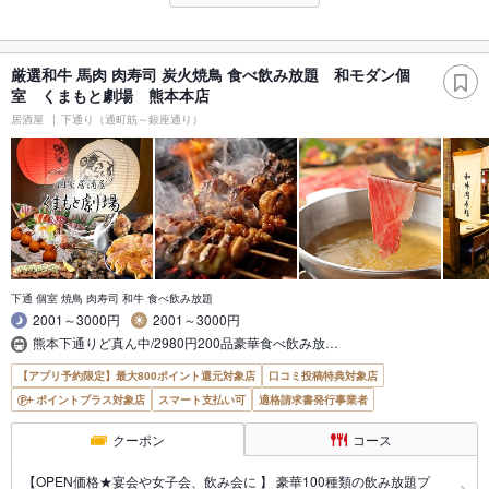
厳選和牛 馬肉 肉寿司 炭火焼鳥 食べ飲み放題 和モダン個
室 くまもと劇場 熊本本店
居酒屋
下通り（通町筋～銀座通り）
下通 個室 焼鳥 肉寿司 和牛 食べ飲み放題
2001～3000円
2001～3000円
熊本下通りど真ん中/2980円200品豪華食べ飲み放…
【アプリ予約限定】最大800ポイント還元対象店
口コミ投稿特典対象店
ポイントプラス対象店
スマート支払い可
適格請求書発行事業者
クーポン
コース
【OPEN価格★宴会や女子会、飲み会に 】 豪華100種類の飲み放題プ