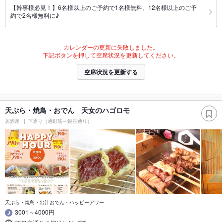
【幹事様必見！】6名様以上のご予約で1名様無料。12名様以上のご予
約で2名様無料に♪
カレンダーの更新に失敗しました。
下記ボタンを押して空席状況を更新してください。
空席状況を更新する
天ぷら・焼鳥・おでん 天女のハゴロモ
居酒屋
下通り（通町筋～銀座通り）
天ぷら・焼鳥・出汁おでん・ハッピーアワー
3001～4000円