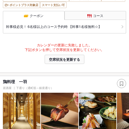
ポイントプラス対象店
スマート支払い可
クーポン
コース
幹事様必見！ 6名様以上のコース予約時 【幹事1名様無料☆】
カレンダーの更新に失敗しました。
下記ボタンを押して空席状況を更新してください。
空席状況を更新する
鶏料理 一羽
居酒屋
下通り（通町筋～銀座通り）