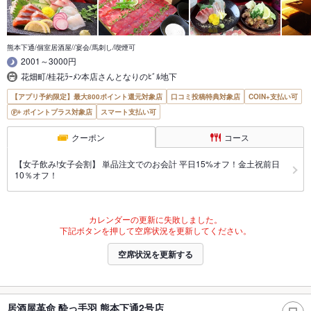
熊本下通/個室居酒屋//宴会/馬刺し/喫煙可
2001～3000円
花畑町/桂花ﾗｰﾒﾝ本店さんとなりのﾋﾞﾙ地下
【アプリ予約限定】最大800ポイント還元対象店
口コミ投稿特典対象店
COIN+支払い可
ポイントプラス対象店
スマート支払い可
クーポン
コース
【女子飲み!女子会割】 単品注文でのお会計 平日15%オフ！金土祝前日
10％オフ！
カレンダーの更新に失敗しました。
下記ボタンを押して空席状況を更新してください。
空席状況を更新する
居酒屋革命 酔っ手羽 熊本下通2号店