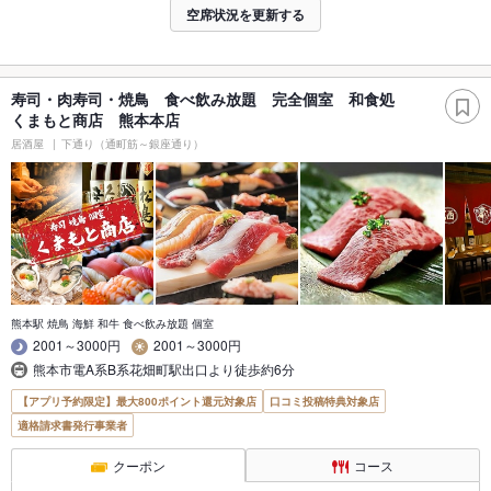
空席状況を更新する
寿司・肉寿司・焼鳥 食べ飲み放題 完全個室 和食処
くまもと商店 熊本本店
居酒屋
下通り（通町筋～銀座通り）
熊本駅 焼鳥 海鮮 和牛 食べ飲み放題 個室
2001～3000円
2001～3000円
熊本市電A系B系花畑町駅出口より徒歩約6分
【アプリ予約限定】最大800ポイント還元対象店
口コミ投稿特典対象店
適格請求書発行事業者
クーポン
コース