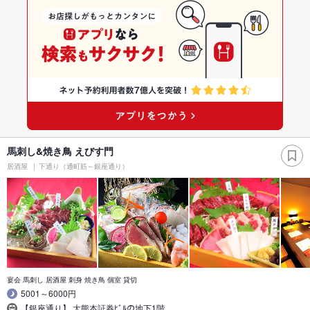
馬刺し&焼き鳥 えびす門
居酒屋
下通り（通町筋～銀座通り）
宴会 馬刺し 居酒屋 刺身 焼き鳥 個室 貸切
5001～6000円
【銀座通り】 大熊本証券ﾋﾞﾙの地下1階