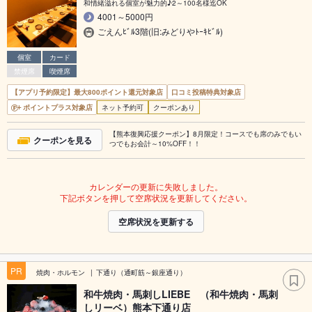
和情緒溢れる個室が魅力的♪2～100名様迄OK
4001～5000円
ごえんﾋﾞﾙ3階(旧:みどりやﾄｰｷﾋﾞﾙ)
個室
カード
禁煙席
喫煙席
【アプリ予約限定】最大800ポイント還元対象店
口コミ投稿特典対象店
ポイントプラス対象店
ネット予約可
クーポンあり
【熊本復興応援クーポン】8月限定！コースでも席のみでもい
クーポンを見る
つでもお会計～10%OFF！！
カレンダーの更新に失敗しました。
下記ボタンを押して空席状況を更新してください。
空席状況を更新する
PR
焼肉・ホルモン
下通り（通町筋～銀座通り）
和牛焼肉・馬刺しLIEBE （和牛焼肉・馬刺
しリーベ）熊本下通り店