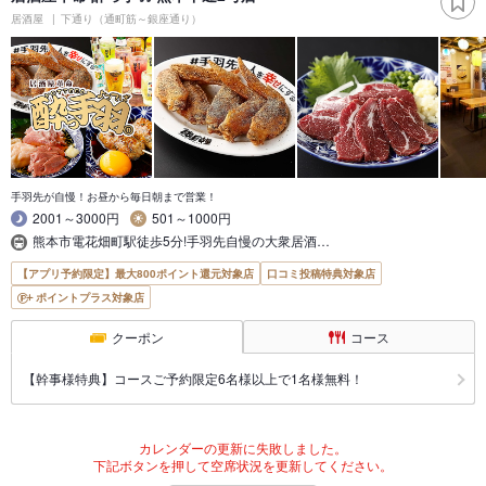
居酒屋
下通り（通町筋～銀座通り）
手羽先が自慢！お昼から毎日朝まで営業！
2001～3000円
501～1000円
熊本市電花畑町駅徒歩5分!手羽先自慢の大衆居酒…
【アプリ予約限定】最大800ポイント還元対象店
口コミ投稿特典対象店
ポイントプラス対象店
クーポン
コース
【幹事様特典】コースご予約限定6名様以上で1名様無料！
カレンダーの更新に失敗しました。
下記ボタンを押して空席状況を更新してください。