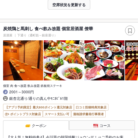
空席状況を更新する
炭焼鶏と馬刺し 食べ飲み放題 個室居酒屋 僚華
居酒屋
下通り（通町筋～銀座通り）
個室 肉 食べ放題 飲み放題 鉄板焼ステーキ
2001～3000円
銀杏北通り/通りの真ん中ﾓﾆｶﾋﾞﾙ1階
【アプリ予約限定】最大800ポイント還元対象店
口コミ投稿特典対象店
ポイントプラス対象店
スマート支払い可
適格請求書発行事業者
クーポン
コース
【大人気！無料特典♪】今話題の韓国焼酎ジョウンデ！⇒ご予約のお客