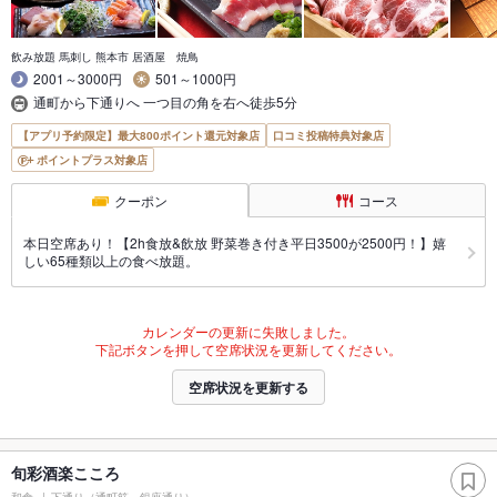
飲み放題 馬刺し 熊本市 居酒屋 焼鳥
2001～3000円
501～1000円
通町から下通りへ 一つ目の角を右へ徒歩5分
【アプリ予約限定】最大800ポイント還元対象店
口コミ投稿特典対象店
ポイントプラス対象店
クーポン
コース
本日空席あり！【2h食放&飲放 野菜巻き付き平日3500が2500円！】嬉
しい65種類以上の食べ放題。
カレンダーの更新に失敗しました。
下記ボタンを押して空席状況を更新してください。
空席状況を更新する
旬彩酒楽こころ
和食
下通り（通町筋～銀座通り）