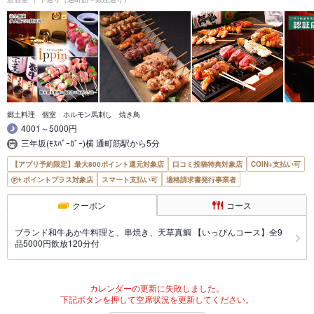
郷土料理 個室 ホルモン馬刺し 焼き鳥
4001～5000円
三年坂(ﾓｽﾊﾞｰｶﾞｰ)横 通町筋駅から5分
【アプリ予約限定】最大800ポイント還元対象店
口コミ投稿特典対象店
COIN+支払い可
ポイントプラス対象店
スマート支払い可
適格請求書発行事業者
クーポン
コース
ブランド和牛あか牛料理と、串焼き、天草真鯛 【いっぴんコース】全9
品5000円飲放120分付
カレンダーの更新に失敗しました。
下記ボタンを押して空席状況を更新してください。