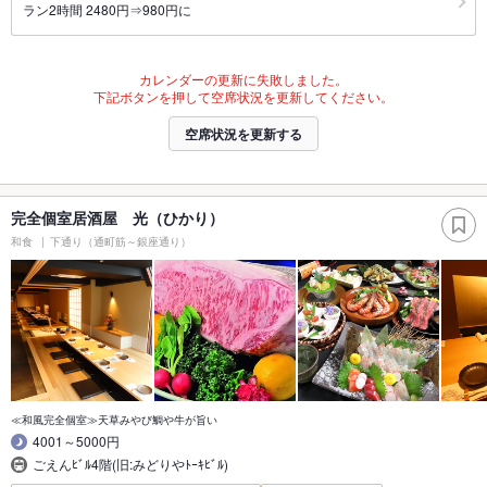
ラン2時間 2480円⇒980円に
カレンダーの更新に失敗しました。
下記ボタンを押して空席状況を更新してください。
空席状況を更新する
完全個室居酒屋 光（ひかり）
和食
下通り（通町筋～銀座通り）
≪和風完全個室≫天草みやび鯛や牛が旨い
4001～5000円
ごえんﾋﾞﾙ4階(旧:みどりやﾄｰｷﾋﾞﾙ)