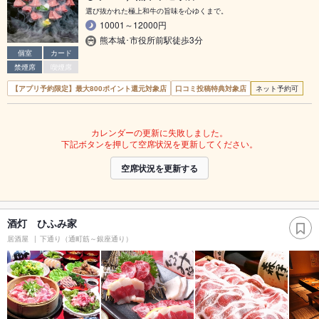
選び抜かれた極上和牛の旨味を心ゆくまで。
10001～12000円
熊本城･市役所前駅徒歩3分
個室
カード
禁煙席
喫煙席
【アプリ予約限定】最大800ポイント還元対象店
口コミ投稿特典対象店
ネット予約可
カレンダーの更新に失敗しました。
下記ボタンを押して空席状況を更新してください。
空席状況を更新する
酒灯 ひふみ家
居酒屋
下通り（通町筋～銀座通り）