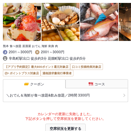
熊本 食べ放題 居酒屋 おでん 海鮮 刺身 肉
2001～3000円
2001～3000円
辛島町駅出口 徒歩約3分 花畑町駅出口 徒歩約5分
【アプリ予約限定】最大800ポイント還元対象店
口コミ投稿特典対象店
ポイントプラス対象店
適格請求書発行事業者
クーポン
コース
＼おでん＆海鮮が食べ放題&飲み放題／2時間 3300円
カレンダーの更新に失敗しました。
下記ボタンを押して空席状況を更新してください。
空席状況を更新する