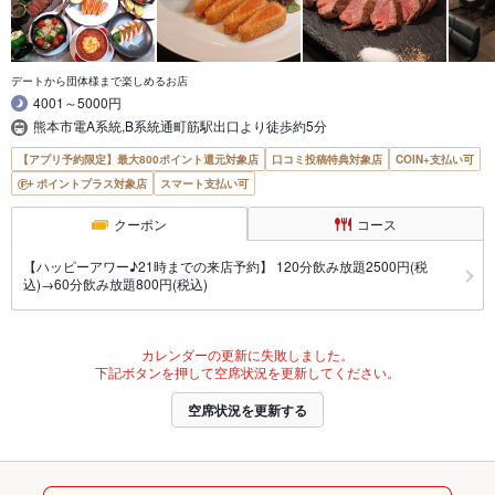
デートから団体様まで楽しめるお店
4001～5000円
熊本市電A系統,B系統通町筋駅出口より徒歩約5分
【アプリ予約限定】最大800ポイント還元対象店
口コミ投稿特典対象店
COIN+支払い可
ポイントプラス対象店
スマート支払い可
クーポン
コース
【ハッピーアワー♪21時までの来店予約】 120分飲み放題2500円(税
込)→60分飲み放題800円(税込)
カレンダーの更新に失敗しました。
下記ボタンを押して空席状況を更新してください。
空席状況を更新する