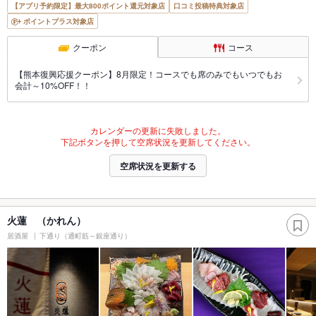
【アプリ予約限定】最大800ポイント還元対象店
口コミ投稿特典対象店
ポイントプラス対象店
クーポン
コース
【熊本復興応援クーポン】8月限定！コースでも席のみでもいつでもお
会計～10%OFF！！
カレンダーの更新に失敗しました。
下記ボタンを押して空席状況を更新してください。
空席状況を更新する
火蓮 （かれん）
居酒屋
下通り（通町筋～銀座通り）