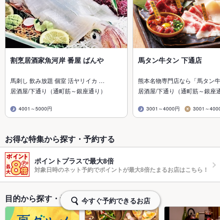
割烹居酒家魚河岸 番屋 ばんや
馬タン牛タン 下通店
馬刺し 飲み放題 個室 活ヤリイカ …
熊本名物専門店なら「馬タン
居酒屋/下通り（通町筋～銀座通り）
居酒屋/下通り（通町筋～銀座
4001～5000円
3001～4000円
3001～400
お得な特集から探す・予約する
ポイントプラスで最大8倍
対象日時のネット予約でポイントが最大8倍たまるお店はこちら！
目的から探す・予約する
今すぐ予約できるお店