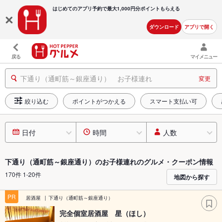
はじめてのアプリ予約で最大
1,000円分ポイントもらえる
ダウンロード
アプリで開く
戻る
マイメニュー
下通り（通町筋～銀座通り） お子様連れ
変更
絞り込む
ポイントがつかえる
スマート支払い可
日付
時間
人数
下通り（通町筋～銀座通り）のお子様連れのグルメ・クーポン情報
170件 1-20件
地図から探す
PR
居酒屋
下通り（通町筋～銀座通り）
完全個室居酒屋 星（ほし）