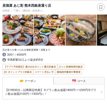
居酒屋 あじ彩 熊本西銀座通り店
居酒屋
下通り（通町筋～銀座通り）
活き造りが食べられる海鮮居酒屋！深夜まで
3001～4000円
辛島町駅出口より徒歩約5分
【アプリ予約限定】最大800ポイント還元対象店
口コミ投稿特典対象店
ポイントプラス対象店
スマート支払い可
適格請求書発行事業者
クーポン
コース
【21時30分～以降限定特典】 Aプラン飲み放題1800円⇒1200円/Sプラ
ン飲み放題2100円⇒1500円に！