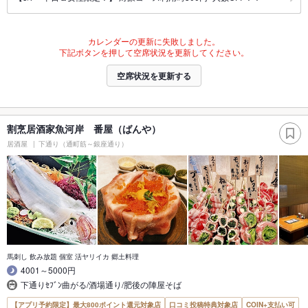
カレンダーの更新に失敗しました。
下記ボタンを押して空席状況を更新してください。
空席状況を更新する
割烹居酒家魚河岸 番屋（ばんや）
居酒屋
下通り（通町筋～銀座通り）
馬刺し 飲み放題 個室 活ヤリイカ 郷土料理
4001～5000円
下通りｾﾌﾞﾝ曲がる/酒場通り/肥後の陣屋そば
【アプリ予約限定】最大800ポイント還元対象店
口コミ投稿特典対象店
COIN+支払い可