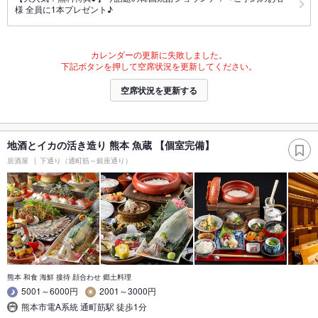
様 全員に1本プレゼント♪
カレンダーの更新に失敗しました。
下記ボタンを押して空席状況を更新してください。
空席状況を更新する
地酒とイカの活き造り 熊本 魚蔵 【個室完備】
居酒屋
下通り（通町筋～銀座通り）
熊本 和食 海鮮 接待 顔合わせ 郷土料理
5001～6000円
2001～3000円
熊本市電A系統 通町筋駅 徒歩1分