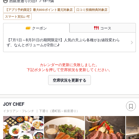
西銀座通りの旧ﾄﾞﾝ･ｷﾎｰﾃ隣
【アプリ予約限定】最大800ポイント還元対象店
口コミ投稿特典対象店
スマート支払い可
クーポン
コース
【7月1日～8月31日の期間限定!!】人気の天ぷら各種がお値段変わら
ず、なんとボリュームが2倍に♪
カレンダーの更新に失敗しました。
下記ボタンを押して空席状況を更新してください。
空席状況を更新する
JOY CHEF
イタリアン・フレンチ
下通り（通町筋～銀座通り）