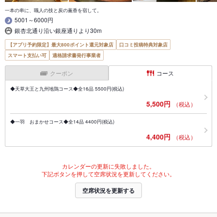
一本の串に、職人の技と炭の薫香を宿して。
5001～6000円
銀杏北通り沿い銀座通りより30m
【アプリ予約限定】最大800ポイント還元対象店
口コミ投稿特典対象店
スマート支払い可
適格請求書発行事業者
クーポン
コース
◆天草大王と九州地鶏コース◆全16品 5500円(税込)
5,500円
（税込）
◆一羽 おまかせコース◆全14品 4400円(税込)
4,400円
（税込）
カレンダーの更新に失敗しました。
下記ボタンを押して空席状況を更新してください。
空席状況を更新する