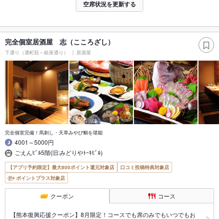
空席状況を更新する
完全個室居酒屋 志（こころざし）
下通り（通町筋～銀座通り）
居酒屋
完全個室完備！馬刺し・天草みやび鯛を堪能
4001～5000円
ごえんﾋﾞﾙ5階(旧:みどりやﾄｰｷﾋﾞﾙ)
【アプリ予約限定】最大800ポイント還元対象店
口コミ投稿特典対象店
ポイントプラス対象店
クーポン
コース
【熊本復興応援クーポン】8月限定！コースでも席のみでもいつでもお