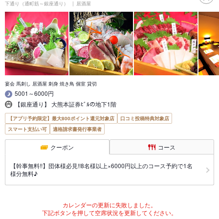
下通り（通町筋～銀座通り）
居酒屋
宴会 馬刺し 居酒屋 刺身 焼き鳥 個室 貸切
5001～6000円
【銀座通り】 大熊本証券ﾋﾞﾙの地下1階
【アプリ予約限定】最大800ポイント還元対象店
口コミ投稿特典対象店
スマート支払い可
適格請求書発行事業者
クーポン
コース
【幹事無料!!】団体様必見!!8名様以上×6000円以上のコース予約で1名
様分無料♪
カレンダーの更新に失敗しました。
下記ボタンを押して空席状況を更新してください。