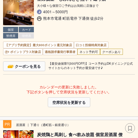
大小様々な個室◎ご予約はお気軽に店舗まで
4001～5000円
熊本市電通 町筋電停 下通側 徒歩2分
個室
カード
禁煙席
喫煙席
【アプリ予約限定】最大800ポイント還元対象店
口コミ投稿特典対象店
ポイントプラス対象店
適格請求書発行事業者
ネット予約可
クーポンあり
【最安値保障!!(300円OFF)】コース予約はDKダイニング公式
クーポンを見る
サイトからのネット予約が最安値です♪
カレンダーの更新に失敗しました。
下記ボタンを押して空席状況を更新してください。
空席状況を更新する
PR
居酒屋
下通り（通町筋～銀座通り）
炭焼鶏と馬刺し 食べ飲み放題 個室居酒屋 僚