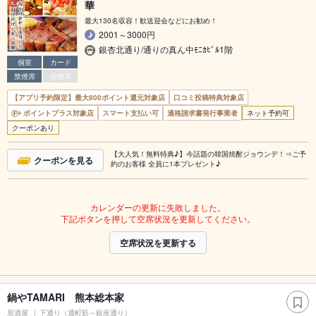
華
最大130名収容！歓送迎会などにお勧め！
2001～3000円
銀杏北通り/通りの真ん中ﾓﾆｶﾋﾞﾙ1階
個室
カード
禁煙席
喫煙席
【アプリ予約限定】最大800ポイント還元対象店
口コミ投稿特典対象店
ポイントプラス対象店
スマート支払い可
適格請求書発行事業者
ネット予約可
クーポンあり
【大人気！無料特典♪】今話題の韓国焼酎ジョウンデ！⇒ご予
クーポンを見る
約のお客様 全員に1本プレゼント♪
カレンダーの更新に失敗しました。
下記ボタンを押して空席状況を更新してください。
空席状況を更新する
鍋やTAMARI 熊本総本家
居酒屋
下通り（通町筋～銀座通り）