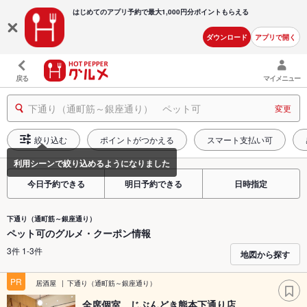
はじめてのアプリ予約で最大
1,000円分ポイントもらえる
ダウンロード
アプリで開く
戻る
マイメニュー
下通り（通町筋～銀座通り） ペット可
変更
絞り込む
ポイントがつかえる
スマート支払い可
今日予約できる
明日予約できる
日時指定
下通り（通町筋～銀座通り）
ペット可のグルメ・クーポン情報
3件 1-3件
地図から探す
PR
居酒屋
下通り（通町筋～銀座通り）
全席個室 じぶんどき熊本下通り店