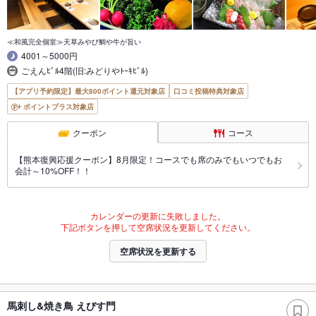
≪和風完全個室≫天草みやび鯛や牛が旨い
4001～5000円
ごえんﾋﾞﾙ4階(旧:みどりやﾄｰｷﾋﾞﾙ)
【アプリ予約限定】最大800ポイント還元対象店
口コミ投稿特典対象店
ポイントプラス対象店
クーポン
コース
【熊本復興応援クーポン】8月限定！コースでも席のみでもいつでもお
会計～10%OFF！！
カレンダーの更新に失敗しました。
下記ボタンを押して空席状況を更新してください。
空席状況を更新する
馬刺し&焼き鳥 えびす門