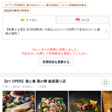
【アプリ予約限定】最大800ポイント還元対象店
口コミ投稿特典対象店
適格請求書発行事業者
クーポン
コース
【幹事さま割】全日利用OK／6名以上のコース利用で1名分のコース価
格が無料！
カレンダーの更新に失敗しました。
下記ボタンを押して空席状況を更新してください。
空席状況を更新する
【6/1 OPEN】酒と肴 菜の華 銀座通り店
下通り（通町筋～銀座通り）
居酒屋