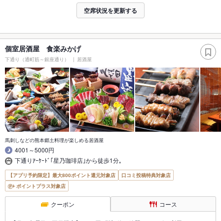
空席状況を更新する
個室居酒屋 食楽みかげ
下通り（通町筋～銀座通り）
居酒屋
馬刺しなどの熊本郷土料理が楽しめる居酒屋
4001～5000円
下通りｱｰｹｰﾄﾞ｢星乃珈琲店｣から徒歩1分｡
【アプリ予約限定】最大800ポイント還元対象店
口コミ投稿特典対象店
ポイントプラス対象店
クーポン
コース