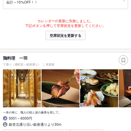
会計～10%OFF！！
カレンダーの更新に失敗しました。
下記ボタンを押して空席状況を更新してください。
空席状況を更新する
鶏料理 一羽
下通り（通町筋～銀座通り）
居酒屋
一本の串に、職人の技と炭の薫香を宿して。
5001～6000円
銀杏北通り沿い銀座通りより30m