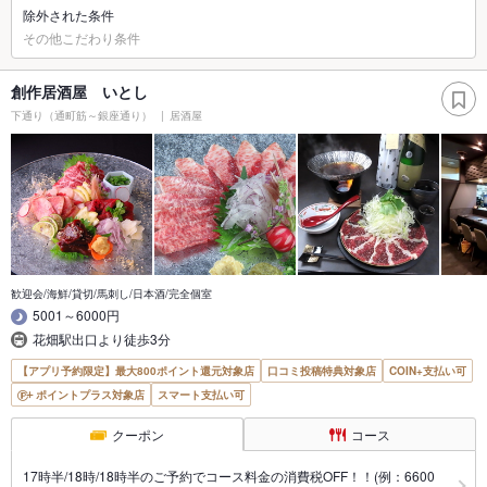
除外された条件
その他こだわり条件
創作居酒屋 いとし
下通り（通町筋～銀座通り）
居酒屋
歓迎会/海鮮/貸切/馬刺し/日本酒/完全個室
5001～6000円
花畑駅出口より徒歩3分
【アプリ予約限定】最大800ポイント還元対象店
口コミ投稿特典対象店
COIN+支払い可
ポイントプラス対象店
スマート支払い可
クーポン
コース
17時半/18時/18時半のご予約でコース料金の消費税OFF！！(例：6600