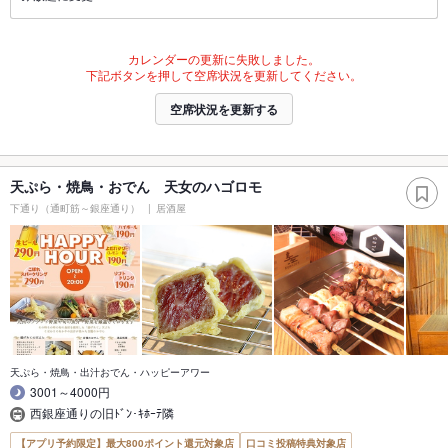
カレンダーの更新に失敗しました。
下記ボタンを押して空席状況を更新してください。
空席状況を更新する
天ぷら・焼鳥・おでん 天女のハゴロモ
下通り（通町筋～銀座通り）
居酒屋
天ぷら・焼鳥・出汁おでん・ハッピーアワー
3001～4000円
西銀座通りの旧ﾄﾞﾝ･ｷﾎｰﾃ隣
【アプリ予約限定】最大800ポイント還元対象店
口コミ投稿特典対象店