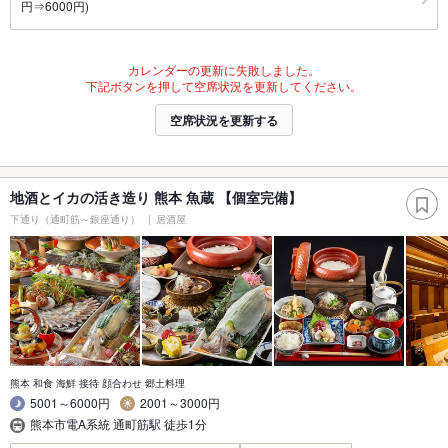
円⇒6000円)
カレンダーの更新に失敗しました。
下記ボタンを押して空席状況を更新してください。
空席状況を更新する
地酒とイカの活き造り 熊本 魚蔵 【個室完備】
下通り（通町筋～銀座通り）
居酒屋
熊本 和食 海鮮 接待 顔合わせ 郷土料理
5001～6000円
2001～3000円
熊本市電A系統 通町筋駅 徒歩1分