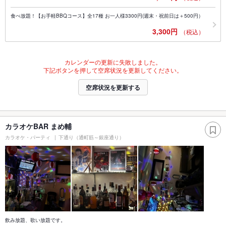
食べ放題！【お手軽BBQコース】全17種 お一人様3300円(週末・祝前日は＋500円）
3,300円
（税込）
カレンダーの更新に失敗しました。
下記ボタンを押して空席状況を更新してください。
空席状況を更新する
カラオケBAR まめ輔
カラオケ・パーティ
下通り（通町筋～銀座通り）
飲み放題、歌い放題です。