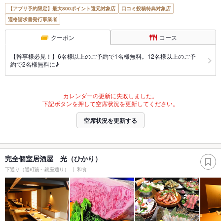
【アプリ予約限定】最大800ポイント還元対象店
口コミ投稿特典対象店
適格請求書発行事業者
クーポン
コース
【幹事様必見！】6名様以上のご予約で1名様無料。12名様以上のご予
約で2名様無料に♪
カレンダーの更新に失敗しました。
下記ボタンを押して空席状況を更新してください。
空席状況を更新する
完全個室居酒屋 光（ひかり）
下通り（通町筋～銀座通り）
和食