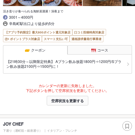
活き造りが食べられる海鮮居酒屋！深夜まで
3001～4000円
辛島町駅出口より徒歩約5分
【アプリ予約限定】最大800ポイント還元対象店
口コミ投稿特典対象店
ポイントプラス対象店
スマート支払い可
適格請求書発行事業者
クーポン
コース
【21時30分～以降限定特典】 Aプラン飲み放題1800円⇒1200円/Sプラ
ン飲み放題2100円⇒1500円に！
カレンダーの更新に失敗しました。
下記ボタンを押して空席状況を更新してください。
空席状況を更新する
JOY CHEF
下通り（通町筋～銀座通り）
イタリアン・フレンチ