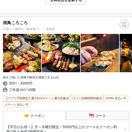
焼鳥ころころ
下通り（通町筋～銀座通り）
居酒屋
炭火で焼いた焼鳥や鮮魚を堪能できるお店
3001～4000円
三年坂ｽｶｲﾋﾞﾙ2階
【アプリ予約限定】最大800ポイント還元対象店
口コミ投稿特典対象店
COIN+支払い可
スマート支払い可
クーポン
コース
【平日がお得！】月～木曜日限定！5500円以上のコースをクーポン利
用で飲み放題1時間延長！