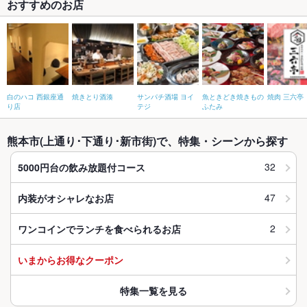
おすすめのお店
白のハコ 西銀座通
焼きとり酒湊
サンパチ酒場 ヨイ
魚ときどき焼きもの
焼肉 三六亭
り店
テジ
ふたみ
熊本市(上通り･下通り･新市街)で、特集・シーンから探す
32
5000円台の飲み放題付コース
47
内装がオシャレなお店
2
ワンコインでランチを食べられるお店
いまからお得なクーポン
特集一覧を見る