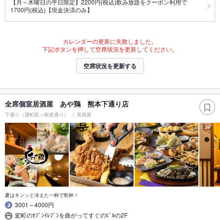
【月～木曜日の平日限定】2200円(税込)飲み放題をクーポン利用で
1700円(税込)【現金決済のみ】
カレンダーの更新に失敗しました。
下記ボタンを押して空席状況を更新してください。
空席状況を更新する
全席個室居酒屋 あや鶏 熊本下通り店
下通り（通町筋～銀座通り）
居酒屋
夏はキンッと冷えた一杯で乾杯！
3001～4000円
駕町のｾﾌﾞﾝｲﾚﾌﾞﾝを曲がってすぐのﾋﾞﾙの2F