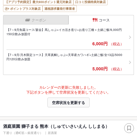
【アプリ予約限定】最大800ポイント還元対象店
口コミ投稿特典対象店
ポイントプラス対象店
適格請求書発行事業者
クーポン
コース
【7～9月魚蔵コース/宴会】馬しゃぶ+イカ活き造り+お造り三種＋土鍋ご飯/6,000円
150分飲み放題付
6,000円
（税込）
【7～9月/月木限定コース】天草真鯛しゃぶ+天草産カワハギ+土鍋ご飯/全13品/5000
円120分飲み放題
5,000円
（税込）
カレンダーの更新に失敗しました。
下記ボタンを押して空席状況を更新してください。
空席状況を更新する
酒庭菜園 獅子まる 熊本（しゅていさいえん ししまる）
下通り（通町筋～銀座通り）
居酒屋