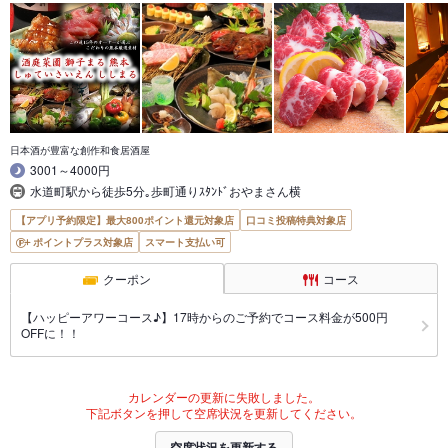
日本酒が豊富な創作和食居酒屋
3001～4000円
水道町駅から徒歩5分｡歩町通りｽﾀﾝﾄﾞおやまさん横
【アプリ予約限定】最大800ポイント還元対象店
口コミ投稿特典対象店
ポイントプラス対象店
スマート支払い可
クーポン
コース
【ハッピーアワーコース♪】17時からのご予約でコース料金が500円
OFFに！！
カレンダーの更新に失敗しました。
下記ボタンを押して空席状況を更新してください。
空席状況を更新する