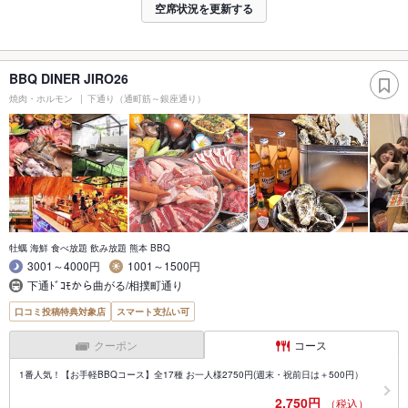
空席状況を更新する
BBQ DINER JIRO26
焼肉・ホルモン
下通り（通町筋～銀座通り）
牡蠣 海鮮 食べ放題 飲み放題 熊本 BBQ
3001～4000円
1001～1500円
下通ﾄﾞｺﾓから曲がる/相撲町通り
口コミ投稿特典対象店
スマート支払い可
クーポン
コース
1番人気！【お手軽BBQコース】全17種 お一人様2750円(週末・祝前日は＋500円）
2,750円
（税込）