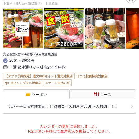
下通り（通町筋～銀座通り）
居酒屋
完全個室×全200種食べ飲み放題居酒屋
2001～3000円
下通 銀座通りから徒歩2分 ﾋﾞﾙ4階
【アプリ予約限定】最大800ポイント還元対象店
口コミ投稿特典対象店
ポイントプラス対象店
スマート支払い可
クーポン
コース
【5/7～平日＆女性限定！】 対象コース利用時300円×人数OFF！！
カレンダーの更新に失敗しました。
下記ボタンを押して空席状況を更新してください。