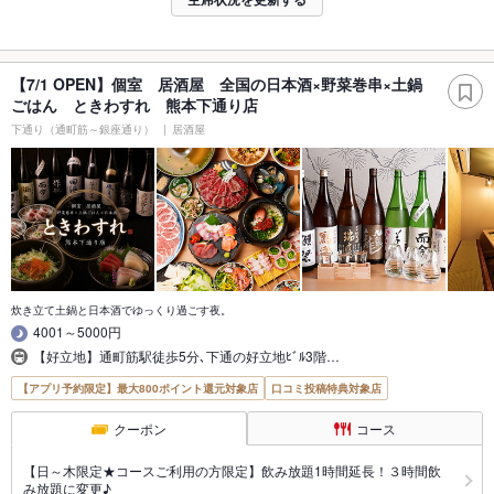
【7/1 OPEN】個室 居酒屋 全国の日本酒×野菜巻串×土鍋
ごはん ときわすれ 熊本下通り店
下通り（通町筋～銀座通り）
居酒屋
炊き立て土鍋と日本酒でゆっくり過ごす夜。
4001～5000円
【好立地】通町筋駅徒歩5分､下通の好立地ﾋﾞﾙ3階…
【アプリ予約限定】最大800ポイント還元対象店
口コミ投稿特典対象店
クーポン
コース
【日～木限定★コースご利用の方限定】飲み放題1時間延長！３時間飲
み放題に変更♪