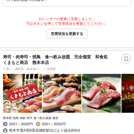
カレンダーの更新に失敗しました。
下記ボタンを押して空席状況を更新してください。
空席状況を更新する
寿司・肉寿司・焼鳥 食べ飲み放題 完全個室 和食処
くまもと商店 熊本本店
下通り（通町筋～銀座通り）
居酒屋
熊本駅 焼鳥 海鮮 和牛 食べ飲み放題 個室
2001～3000円
2001～3000円
熊本市電A系B系花畑町駅出口より徒歩約6分