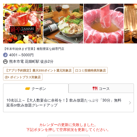
【年末年始休まず営業】種類豊富な鍋専門店
4001～5000円
熊本市電 花畑町駅 徒歩2分
【アプリ予約限定】最大350ポイント還元対象店
口コミ投稿特典対象店
ポイントプラス対象店
クーポン
コース
10名以上～【大人数宴会に余裕を！】飲み放題たっぷり「30分」無料
延長or飲み放題グレードアップ
カレンダーの更新に失敗しました。
下記ボタンを押して空席状況を更新してください。