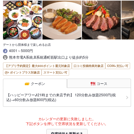
デートから団体様まで楽しめるお店
4001～5000円
熊本市電A系統,B系統通町筋駅出口より徒歩約5分
【アプリ予約限定】最大800ポイント還元対象店
口コミ投稿特典対象店
COIN+支払い可
ポイントプラス対象店
スマート支払い可
クーポン
コース
【ハッピーアワー♪21時までの来店予約】 120分飲み放題2500円(税
込)→60分飲み放題800円(税込)
カレンダーの更新に失敗しました。
下記ボタンを押して空席状況を更新してください。
空席状況を更新する