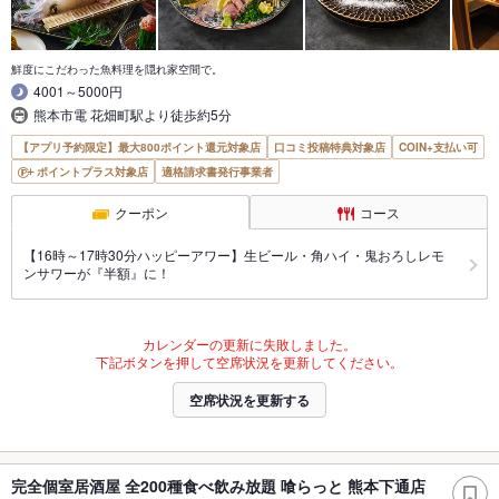
鮮度にこだわった魚料理を隠れ家空間で。
4001～5000円
熊本市電 花畑町駅より徒歩約5分
【アプリ予約限定】最大800ポイント還元対象店
口コミ投稿特典対象店
COIN+支払い可
ポイントプラス対象店
適格請求書発行事業者
クーポン
コース
【16時～17時30分ハッピーアワー】生ビール・角ハイ・鬼おろしレモ
ンサワーが『半額』に！
カレンダーの更新に失敗しました。
下記ボタンを押して空席状況を更新してください。
空席状況を更新する
完全個室居酒屋 全200種食べ飲み放題 喰らっと 熊本下通店