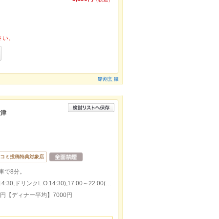
さい。
鮨割烹 轍
大津
コミ投稿特典対象店
車で8分。
本日の営業時間：11:00～15:00(料理L.O.14:30,ドリンクL.O.14:30),17:00～22:00(料理L.O.21:00,ドリンクL.O.21:00)
0円【ディナー平均】7000円