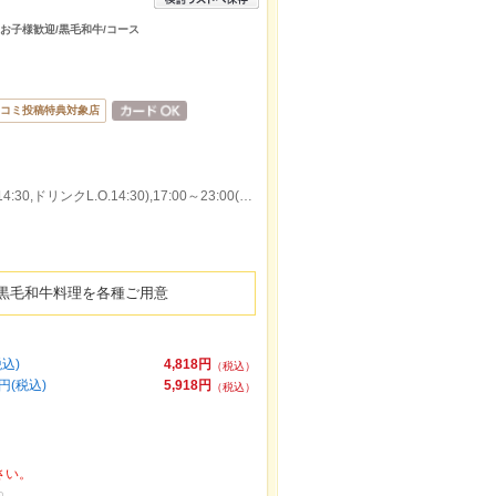
/お子様歓迎/黒毛和牛/コース
コミ投稿特典対象店
本日の営業時間：11:00～15:00(料理L.O.14:30,ドリンクL.O.14:30),17:00～23:00(料理L.O.21:30,ドリンクL.O.21:30)
黒毛和牛料理を各種ご用意
込)
4,818円
（税込）
円(税込)
5,918円
（税込）
さい。