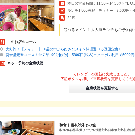
ランチ1,500円程 ディナー：3,000円～4
21席
選べるメイン！大人気ランチもご予約承
このお店のコース
大好評！【ディナー】10品の中から好きなメイン料理選べる豆皿定食♪
葵食堂定番コース！全７品+90分[飲放] 5800円(税込)⇒クーポン利用で5000円
ネット予約の空席状況
カレンダーの更新に失敗しました。
下記ボタンを押して空席状況を更新してくだ
空席状況を更新する
和食｜熊本郊外その他
和食/懐石料理/掘りごたつ/焼酎充実/日本酒充実/記念日