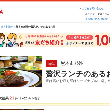
よくある問い合わせ
ようこそ、
さん
ゲスト
会員登録する（無料）
熊本市郊外
熊本市郊外の贅沢ランチのあるお店
熊本市郊外
特集
贅沢ランチのある
夜は高いお店も昼はリーズナブルに楽し
21
索結果
件
1～20
件を表示