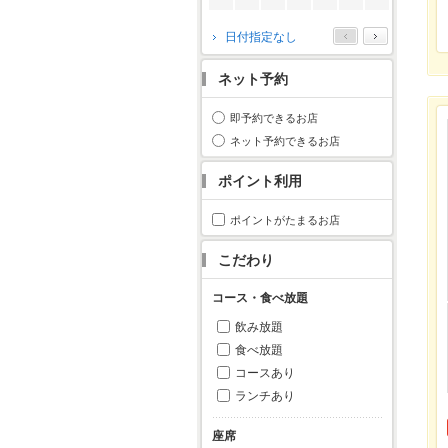
2026年10月
日付指定なし
月
火
水
木
金
土
日
ネット予約
1
2
3
4
5
6
7
8
9
10
11
即予約できるお店
12
13
14
15
16
17
18
ネット予約できるお店
19
20
21
22
23
24
25
ポイント利用
26
27
28
29
30
31
ポイントがたまるお店
こだわり
コース・食べ放題
飲み放題
食べ放題
コースあり
ランチあり
座席