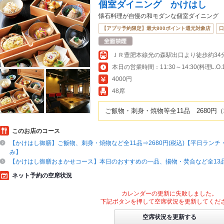
個室ダイニング かけはし
懐石料理が自慢の和モダンな個室ダイニング
【アプリ予約限定】最大800ポイント還元対象店
口
ＪＲ豊肥本線光の森駅出口より徒歩約34
4000円
48席
ご飯物・刺身・焼物等全11品 2680
このお店のコース
【かけはし御膳】ご飯物、刺身・焼物など全11品⇒2680円(税込)【平日ラン
み】
【かけはし御膳おまかせコース】本日のおすすめの一品、揚物・焚合など全13品⇒
ネット予約の空席状況
カレンダーの更新に失敗しました。
下記ボタンを押して空席状況を更新してくだ
空席状況を更新する