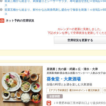
前菜三種から始まり、刺身盛りとシーザーサラダ、寿司盛合せ含む≪全8品≫500
ス
前菜五種から始まり、鮮やかなお刺身馬刺し盛合せで食欲を刺激！≪全9品≫600
ス
ネット予約の空席状況
カレンダーの更新に失敗しました。
下記ボタンを押して空席状況を更新してくだ
空席状況を更新する
居酒屋｜光の森・武蔵ヶ丘・清水・大津
居酒屋/海鮮/宴会/飲み放題/カウンター/一人飲み/女子会
葵食堂・大衆酒場
自慢の料理とお酒を楽しむ大衆酒場
【アプリ予約限定】最大800ポイント還元対象店
口
ＪＲ豊肥本線三里木駅出口より徒歩約6分