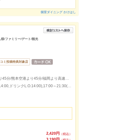
個室ダイニング かけはし
人様/ファミリー/デート/観光
コミ投稿特典対象店
植木ICより5分/植木駅より20分/熊本駅より45分/熊本空港より45分/福岡より高速で1時間20分
本日の営業時間：11:00～15:00(料理L.O.14:00,ドリンクL.O.14:00),17:00～21:30(料理L.O.20:30,ドリンクL.O.20:30)
2,420円
（税込）
3,190円
（税込）