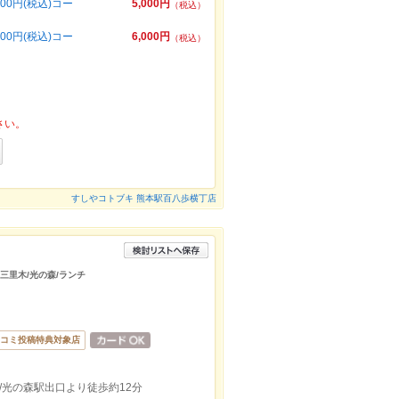
0円(税込)コー
5,000円
（税込）
0円(税込)コー
6,000円
（税込）
さい。
すしやコトブキ 熊本駅百八歩横丁店
/三里木/光の森/ランチ
コミ投稿特典対象店
/光の森駅出口より徒歩約12分