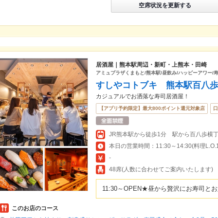
空席状況を更新する
居酒屋｜熊本駅周辺・新町・上熊本・田崎
アミュプラザくまもと/熊本駅/昼飲み/ハッピーアワー/寿
すしやコトブキ 熊本駅百八
カジュアルでお洒落な寿司居酒屋！
【アプリ予約限定】最大800ポイント還元対象店
口
JR熊本駅から徒歩1分 駅から百八歩横
-
48席(人数に合わせてご案内いたします)
11:30～OPEN★昼から贅沢にお寿司
このお店のコース