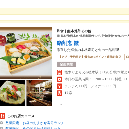
和食｜熊本郊外その他
鮨/熊本県/熊本市/懐石寿司/ランチ/定食/接待/会食/お一
鮨割烹 轍
厳選した鮮魚の本格寿司と旬の一品料理
【アプリ予約限定】最大350ポイント還元対象店
口
ランチ2,000円・ディナー3000円
17席
‐
このお店のコース
数量限定！お昼のおまかせ寿司ランチ
数量限定！夜のおまかせ寿司セット