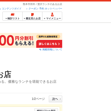
熊本市郊外 / 贅沢ランチのあるお店
コンテンツガイド
クーポン 予約 ホットペッパー
検討リスト
最近見たお店
マイメニュー
掲載情報について
お店
める。優雅なランチを堪能できるお店
1/2ページ