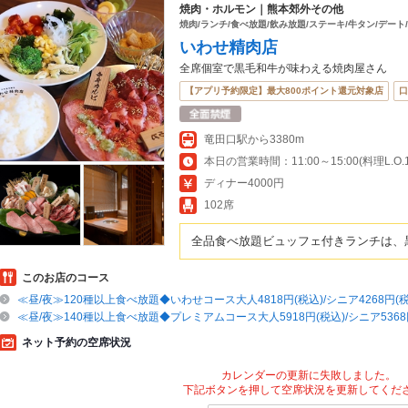
焼肉・ホルモン｜熊本郊外その他
焼肉/ランチ/食べ放題/飲み放題/ステーキ/牛タン/デート
いわせ精肉店
全席個室で黒毛和牛が味わえる焼肉屋さん
【アプリ予約限定】最大800ポイント還元対象店
口
竜田口駅から3380m
ディナー4000円
102席
全品食べ放題ビュッフェ付きランチは、
このお店のコース
≪昼/夜≫120種以上食べ放題◆いわせコース大人4818円(税込)/シニア4268円(税
≪昼/夜≫140種以上食べ放題◆プレミアムコース大人5918円(税込)/シニア5368
ネット予約の空席状況
カレンダーの更新に失敗しました。
下記ボタンを押して空席状況を更新してくだ