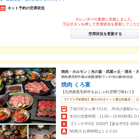
ネット予約の空席状況
カレンダーの更新に失敗しました。
下記ボタンを押して空席状況を更新してくだ
空席状況を更新する
焼肉・ホルモン｜光の森・武蔵ヶ丘・清水・
焼肉/黒毛和牛/飲み放題/個室/ランチ/光の森/肉/合志
焼肉 くろ富
【九州産黒毛和牛をおしゃれ空間で味わう】
【アプリ予約限定】最大350ポイント還元対象店
口
下硯川ICから車で21分。JR光の森駅から
【ランチ平均】1500円【宴会平均】600
96席(※お席時間は１２０分)