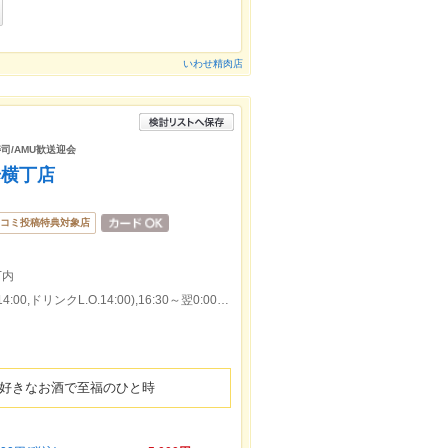
いわせ精肉店
司/AMU歓送迎会
歩横丁店
コミ投稿特典対象店
丁内
本日の営業時間：11:30～14:30(料理L.O.14:00,ドリンクL.O.14:00),16:30～翌0:00(料理L.O.23:30,ドリンクL.O.23:30)
とお好きなお酒で至福のひと時