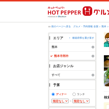
前のページへ戻る
グルメ・予約情報 全国
熊本
エリア
都道府県を選び直す
熊本
熊本市郊外
お店ジャンル
すべて
予算
ディナー
ランチ
検
～